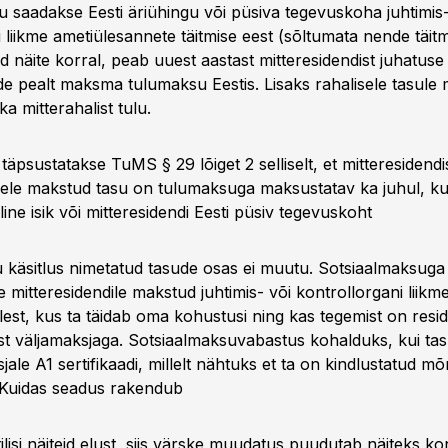
su saadakse Eesti äriühingu või püsiva tegevuskoha juhtimis-
 liikme ametiülesannete täitmise eest (sõltumata nende täitm
 näite korral, peab uuest aastast mitteresidendist juhatuse 
e pealt maksma tulumaksu Eestis. Lisaks rahalisele tasule
ka mitterahalist tulu.
täpsustatakse TuMS § 29 lõiget 2 selliselt, et mitteresidendi
ele makstud tasu on tulumaksuga maksustatav ka juhul, ku
diline isik või mitteresidendi Eesti püsiv tegevuskoht
 käsitlus nimetatud tasude osas ei muutu. Sotsiaalmaksuga
mitteresidendile makstud juhtimis- või kontrollorgani liikme
est, kus ta täidab oma kohustusi ning kas tegemist on resid
ist väljamaksjaga. Sotsiaalmaksuvabastus kohalduks, kui tas
jale A1 sertifikaadi, millelt nähtuks et ta on kindlustatud 
Kuidas seadus rakendub
ilisi näiteid elust, siis värske muudatus puudutab näiteks ko