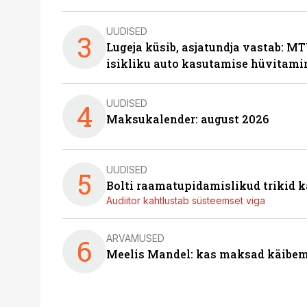
UUDISED
3
Lugeja küsib, asjatundja vastab: MT
isikliku auto kasutamise hüvitami
UUDISED
4
Maksukalender: august 2026
UUDISED
5
Bolti raamatupidamislikud trikid
Audiitor kahtlustab süsteemset viga
ARVAMUSED
6
Meelis Mandel: kas maksad käibem