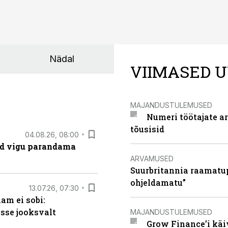
Nädal
VIIMASED U
MAJANDUSTULEMUSED
Numeri töötajate a
tõusisid
04.08.26, 08:00
ad vigu parandama
ARVAMUSED
Suurbritannia raamatu
ohjeldamatu”
13.07.26, 07:30
am ei sobi:
sse jooksvalt
MAJANDUSTULEMUSED
Grow Finance’i käi