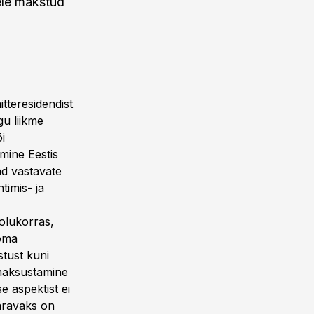
ele makstud
tteresidendist
gu liikme
i
mine Eestis
ad vastavate
timis- ja
olukorras,
 oma
stust kuni
 maksustamine
e aspektist ei
ääravaks on