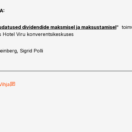
A:
datused dividendide maksmisel ja maksustamisel
" toi
s Hotel Viru konverentsikeskuses
einberg, Sigrid Polli
Vihja