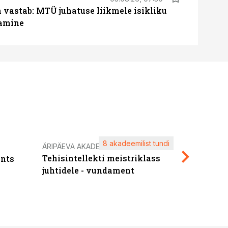
a vastab: MTÜ juhatuse liikmele isikliku
tamine
8 akadeemilist tundi
Kasuta ä
ÄRIPÄEVA AKADEEMIA
Tehisintellekti meistriklass
nts
maksuva
juhtidele - vundament