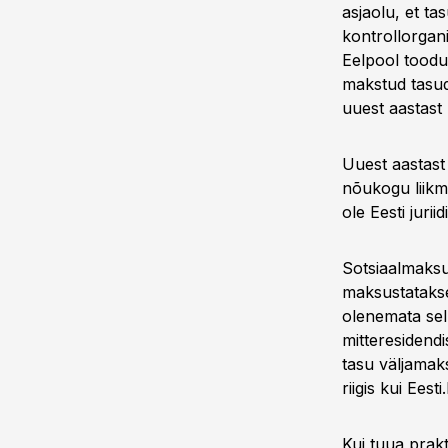
asjaolu, et ta
kontrollorgani
Eelpool toodud
makstud tasud
uuest aastast 
Uuest aastast 
nõukogu liikm
ole Eesti jurii
Sotsiaalmaksu
maksustatakse 
olenemata sell
mitteresidend
tasu väljamaks
riigis kui Eesti.
Kui tuua prakt