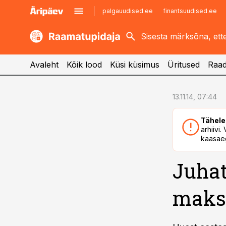
palgauudised.ee
finantsuudised.ee
kaubandus.ee
imelineajalugu.ee
kinnisvarauudised.ee
imelineteadus.ee
Avaleht
Kõik lood
Küsi küsimus
Üritused
Raad
cebook
cebook
13.11.14, 07:44
Twitter)
Twitter)
Tähele
kedIn
kedIn
arhiivi
kaasaeg
ail
ail
Juhat
k
k
maks