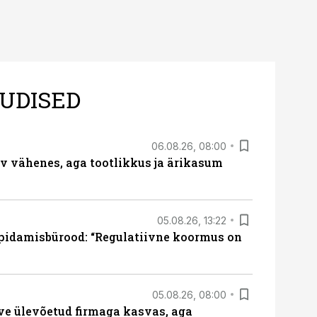
UDISED
06.08.26, 08:00
rv vähenes, aga tootlikkus ja ärikasum
05.08.26, 13:22
pidamisbürood: “Regulatiivne koormus on
05.08.26, 08:00
ve ülevõetud firmaga kasvas, aga