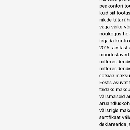
peakontori tö
kuid siit tööt
riikide tütarü
väga väike või
nõukogus hoid
tagada kontro
2015. aastast 
moodustavad t
mitteresidend
mitteresidendi
sotsiaalmaksu.
Eestis asuvat 
täidaks maksuk
välismaiseid ä
aruandluskohu
välisriigis ma
sertifikaat väl
deklareerida 