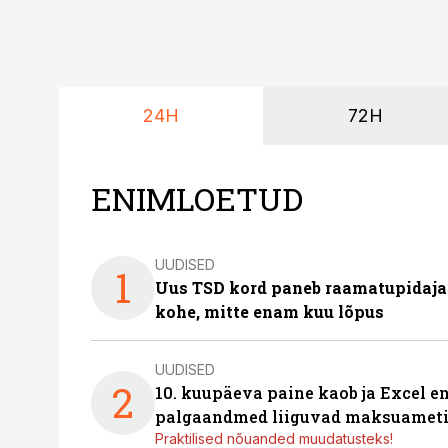
24H
72H
ENIMLOETUD
UUDISED
1
Uus TSD kord paneb raamatupidaj
kohe, mitte enam kuu lõpus
UUDISED
2
10. kuupäeva paine kaob ja Excel en
palgaandmed liiguvad maksuameti
Praktilised nõuanded muudatusteks!