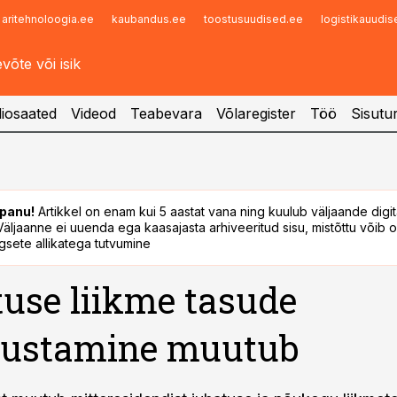
aritehnoloogia.ee
kaubandus.ee
toostusuudised.ee
logistikauudi
Infopank
Radar
iosaated
Videod
Teabevara
Võlaregister
Töö
Sisutu
panu!
Artikkel on enam kui 5 aastat vana ning kuulub väljaande digi
. Väljaanne ei uuenda ega kaasajasta arhiveeritud sisu, mistõttu võib ol
sete allikatega tutvumine
use liikme tasude
ustamine muutub