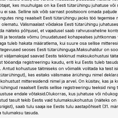
ötajat, kes muuhulgas on ka Eesti tütarühingu juhatuse või 
asu ei saa. Selline isik võib sarnast positsiooni omada paljude
hingutes ning reaalselt Eesti tütarühingu jaoks töö tegemise 
 olematu. Välismaalast võidakse Eesti tütarühingu juhatuses
a näiteks põhjusel, et vajadusel saab rahvusvaheline kont
lli ja teostada võimu (muudatused kohapealses juhtkonnas 
aga tuleb hakata määratlema, kui suure osa sellise mitteresi
egevused seoses Eesti tütarühinguga.Maksuhaldur on soov
ist väljamaksjad saavad Eestis tekkinud maksukohustusi täit
st tööandja registreeringu kaudu, eriti kui Eestis tuleb tasud
 Antud kohustuse täitmiseks on võimalik volitada ka teist isi
tütarühingut), kes esitaks välismaise äriühingu nimel deklar
ohustust mitteresidendi nimel ja arvel. On küsitav, kas ja ku
riühingud reaalselt Eestis sellise registreeringu teeksid ning
stuse endale võtaksid.Olukorras, kus juhatuse või nõukogu
kstud tasult tekib Eestis vaid tulumaksukohustus (näiteks o
isriigist), saab tulu saaja ise Eestis tulu aastapõhiselt (31. mär
ja tulumaksu tasuda.