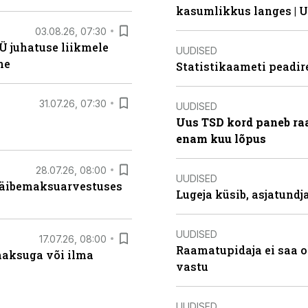
kasumlikkus langes | U
03.08.26, 07:30
Ü juhatuse liikmele
UUDISED
ne
Statistikaameti peadir
31.07.26, 07:30
UUDISED
Uus TSD kord paneb ra
enam kuu lõpus
28.07.26, 08:00
UUDISED
 käibemaksuarvestuses
Lugeja küsib, asjatund
UUDISED
17.07.26, 08:00
Raamatupidaja ei saa o
aksuga või ilma
vastu
UUDISED