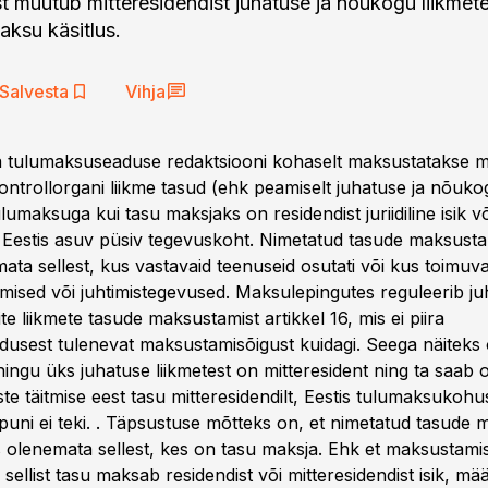
t muutub mitteresidendist juhatuse ja nõukogu liikmet
aksu käsitlus.
Salvesta
Vihja
a tulumaksuseaduse redaktsiooni kohaselt maksustatakse mi
kontrollorgani liikme tasud (ehk peamiselt juhatuse ja nõuko
ulumaksuga kui tasu maksjaks on residendist juriidiline isik võ
i Eestis asuv püsiv tegevuskoht. Nimetatud tasude maksusta
ata sellest, kus vastavaid teenuseid osutati või kus toimuv
mised või juhtimistegevused. Maksulepingutes reguleerib juh
te liikmete tasude maksustamist artikkel 16, mis ei piira
usest tulenevat maksustamisõigust kuidagi. Seega näiteks 
hingu üks juhatuse liikmetest on mitteresident ning ta saab
e täitmise eest tasu mitteresidendilt, Eestis tulumaksukohu
õpuni ei teki. . Täpsustuse mõtteks on, et nimetatud tasude
s olenemata sellest, kes on tasu maksja. Ehk et maksustamis
 sellist tasu maksab residendist või mitteresidendist isik, m