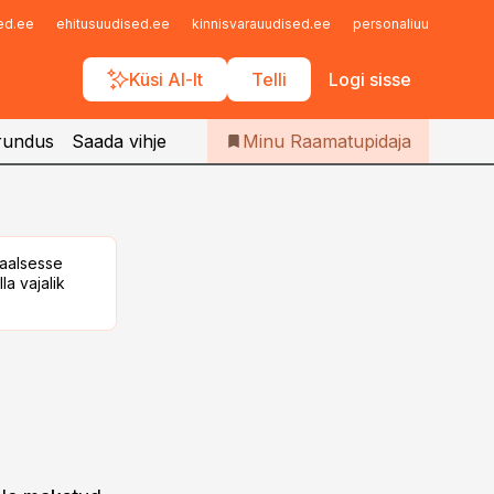
Iseteenindus
sed.ee
ehitusuudised.ee
kinnisvarauudised.ee
personaliuudised.ee
Telli Raamatupidaja
Küsi AI-lt
Telli
Logi sisse
rundus
Saada vihje
Minu Raamatupidaja
taalsesse
la vajalik