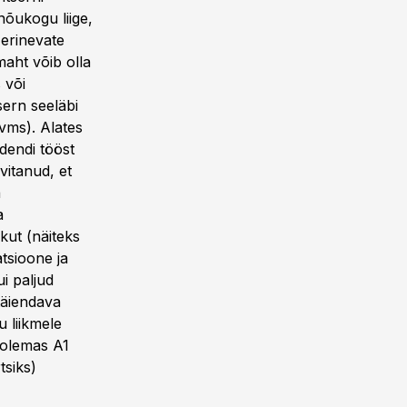
nõukogu liige,
 erinevate
maht võib olla
 või
sern seeläbi
vms). Alates
dendi tööst
itanud, et
a
a
kut (näiteks
atsioone ja
i paljud
 täiendava
 liikmele
n olemas A1
tsiks)