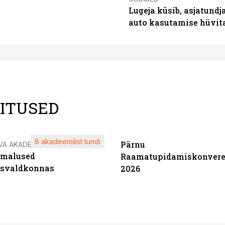
Lugeja küsib, asjatundj
auto kasutamise hüvi
LITUSED
8 akadeemilist tundi
Pärnu
VA AKADEEMIA
imalused
Raamatupidamiskonvere
tsvaldkonnas
2026