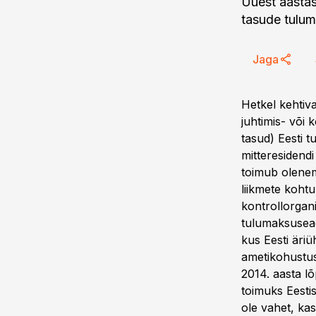
Uuest aastas
tasude tulum
Jaga
Hetkel kehtiv
juhtimis- või 
tasud) Eesti t
mitteresidend
toimub olenem
liikmete kohtu
kontrollorgani
tulumaksusead
kus Eesti äriü
ametikohustust
2014. aasta l
toimuks Eesti
ole vahet, kas