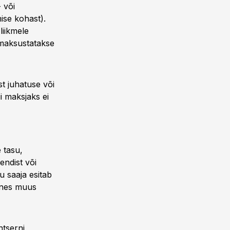
 või
ise kohast).
liikmele
 maksustatakse
st juhatuse või
i maksjaks ei
 tasu,
endist või
u saaja esitab
mõnes muus
ntserni