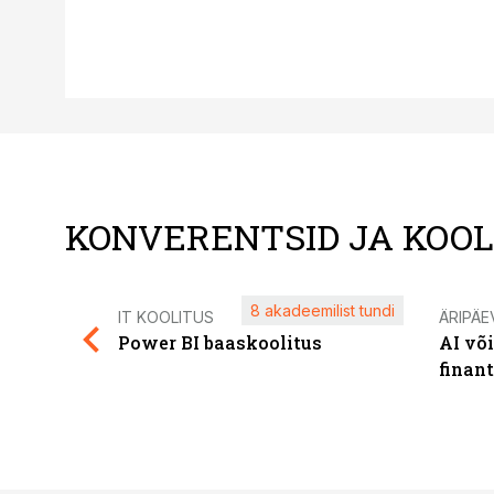
KONVERENTSID JA KOO
8 akadeemilist tundi
IT KOOLITUS
ÄRIPÄE
Power BI baaskoolitus
AI võ
finan