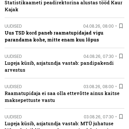
Statistikaameti peadirektorina alustas tööd Kaur
Kajak
UUDISED
04.08.26, 08:00
Uus TSD kord paneb raamatupidajad vigu
parandama kohe, mitte enam kuu lõpus
UUDISED
04.08.26, 07:30
Lugeja küsib, asjatundja vastab: pandipakendi
arvestus
UUDISED
03.08.26, 08:00
Raamatupidaja ei saa olla ettevõtte ainus kaitse
maksepettuste vastu
UUDISED
03.08.26, 07:30
Lugeja küsib, asjatundja vastab: MTÜ juhatuse