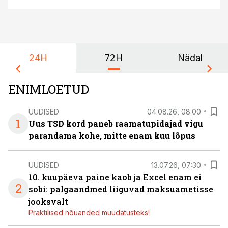
24H
72H
Nädal
ENIMLOETUD
UUDISED
04.08.26, 08:00
1
Uus TSD kord paneb raamatupidajad vigu
parandama kohe, mitte enam kuu lõpus
UUDISED
13.07.26, 07:30
10. kuupäeva paine kaob ja Excel enam ei
2
sobi: palgaandmed liiguvad maksuametisse
jooksvalt
Praktilised nõuanded muudatusteks!