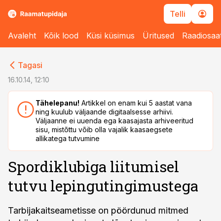
Telli
Avaleht
Kõik lood
Küsi küsimus
Üritused
Raadiosaa
cebook
cebook
Tagasi
Twitter)
Twitter)
16.10.14, 12:10
kedIn
kedIn
Tähelepanu!
Artikkel on enam kui 5 aastat vana
ning kuulub väljaande digitaalsesse arhiivi.
ail
ail
Väljaanne ei uuenda ega kaasajasta arhiveeritud
sisu, mistõttu võib olla vajalik kaasaegsete
k
k
allikatega tutvumine
Spordiklubiga liitumisel
tutvu lepingutingimustega
Tarbijakaitseametisse on pöördunud mitmed