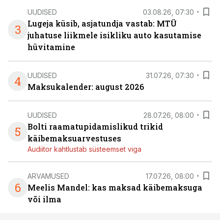
UUDISED
03.08.26, 07:30
Lugeja küsib, asjatundja vastab: MTÜ
3
juhatuse liikmele isikliku auto kasutamise
hüvitamine
UUDISED
31.07.26, 07:30
4
Maksukalender: august 2026
UUDISED
28.07.26, 08:00
Bolti raamatupidamislikud trikid
5
käibemaksuarvestuses
Audiitor kahtlustab süsteemset viga
ARVAMUSED
17.07.26, 08:00
6
Meelis Mandel: kas maksad käibemaksuga
või ilma