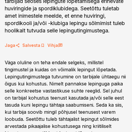
tarbijad seoses lepingute lõpetamisega erinevate
huviringide ja spordiklubidega. Seetõttu tuletab
amet inimestele meelde, et enne huviringi,
spordikooli ja/või -klubiga lepingu sõlmimist tuleb
hoolikalt tutvuda selle lepingutingimustega.
Jaga
Salvesta
Vihja
Väga oluline on teha endale selgeks, millistel
tingimustel ja kuidas on võimalik lepingut lõpetada.
Lepingutingimustega tutvumine on tarbijale ühtaegu nii
õigus kui kohustus. Nimelt pannakse lepinguga paika
selle konkreetse vastastikuse suhte reeglid. Sel juhul
on tarbijal kohustus teenust kasutada ja/või selle eest
tasuda kuni lepingu tähtaja saabumiseni. Seda ka siis,
kui tarbija soovib mingil põhjusel teenusest varem
loobuda. Seetõttu tuleb tähtajalist lepingut sõlmides
arvestada pikaajalise kohustusega ning kriitiliselt