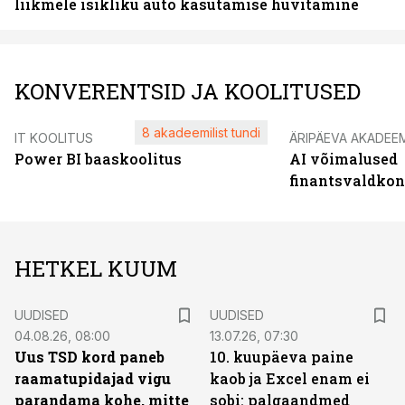
liikmele isikliku auto kasutamise hüvitamine
KONVERENTSID JA KOOLITUSED
8 akadeemilist tundi
IT KOOLITUS
ÄRIPÄEVA AKADEE
Power BI baaskoolitus
AI võimalused
finantsvaldko
HETKEL KUUM
UUDISED
UUDISED
04.08.26, 08:00
13.07.26, 07:30
Uus TSD kord paneb
10. kuupäeva paine
raamatupidajad vigu
kaob ja Excel enam ei
parandama kohe, mitte
sobi: palgaandmed