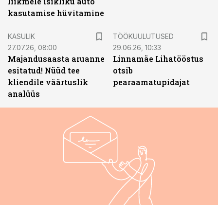
liikmele isikliku auto
kasutamise hüvitamine
ST
KASULIK
TÖÖKUULUTUSED
27.07.26, 08:00
29.06.26, 10:33
Majandusaasta aruanne
Linnamäe Lihatööstus
esitatud! Nüüd tee
otsib
kliendile väärtuslik
pearaamatupidajat
analüüs