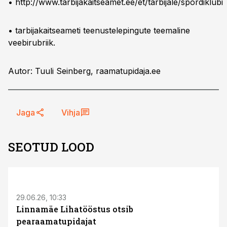
•
http://www.tarbijakaitseamet.ee/et/tarbijale/spordiklubi
•
tarbijakaitseameti teenustelepingute teemaline
veebirubriik.
Autor: Tuuli Seinberg, raamatupidaja.ee
Jaga
Vihja
SEOTUD LOOD
ST
29.06.26, 10:33
Linnamäe Lihatööstus otsib
pearaamatupidajat