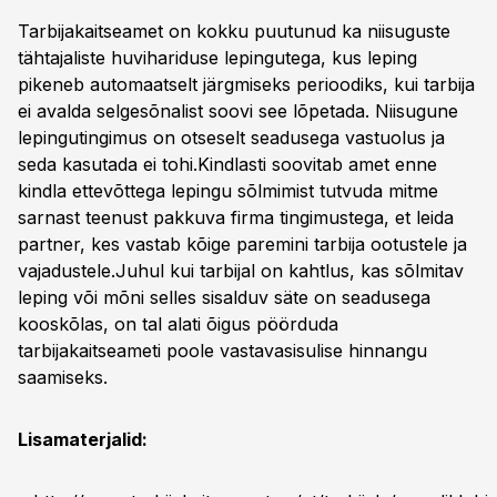
Tarbijakaitseamet on kokku puutunud ka niisuguste
tähtajaliste huvihariduse lepingutega, kus leping
pikeneb automaatselt järgmiseks perioodiks, kui tarbija
ei avalda selgesõnalist soovi see lõpetada. Niisugune
lepingutingimus on otseselt seadusega vastuolus ja
seda kasutada ei tohi.Kindlasti soovitab amet enne
kindla ettevõttega lepingu sõlmimist tutvuda mitme
sarnast teenust pakkuva firma tingimustega, et leida
partner, kes vastab kõige paremini tarbija ootustele ja
vajadustele.Juhul kui tarbijal on kahtlus, kas sõlmitav
leping või mõni selles sisalduv säte on seadusega
kooskõlas, on tal alati õigus pöörduda
tarbijakaitseameti poole vastavasisulise hinnangu
saamiseks.
Lisamaterjalid: