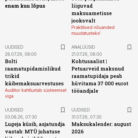
enam kuu lõpus
liiguvad
maksuametisse
jooksvalt
Praktilised nõuanded
muudatusteks!
UUDISED
ANALÜÜSID
28.07.26, 08:00
21.07.26, 08:00
Bolti
Kohtusaalist
|
raamatupidamislikud
Petuarveid maksnud
trikid
raamatupidaja peab
käibemaksuarvestuses
hüvitama 37 000 eurot
Audiitor kahtlustab süsteemset
tööandjale
viga
UUDISED
UUDISED
03.08.26, 07:30
31.07.26, 07:30
Lugeja küsib, asjatundja
Maksukalender: august
vastab: MTÜ juhatuse
2026