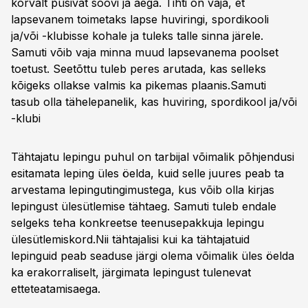
kõrvalt püsivat soovi ja aega. Tihti on vaja, et
lapsevanem toimetaks lapse huviringi, spordikooli
ja/või -klubisse kohale ja tuleks talle sinna järele.
Samuti võib vaja minna muud lapsevanema poolset
toetust. Seetõttu tuleb peres arutada, kas selleks
kõigeks ollakse valmis ka pikemas plaanis.
Samuti
tasub olla tähelepanelik, kas huviring, spordikool ja/või
-klubi
Tähtajatu lepingu puhul on tarbijal võimalik põhjendusi
esitamata leping üles öelda, kuid selle juures peab ta
arvestama lepingutingimustega, kus võib olla kirjas
lepingust ülesütlemise tähtaeg. Samuti tuleb endale
selgeks teha konkreetse teenusepakkuja lepingu
ülesütlemiskord.
Nii tähtajalisi kui ka tähtajatuid
lepinguid peab seaduse järgi olema võimalik üles öelda
ka erakorraliselt, järgimata lepingust tulenevat
etteteatamisaega.