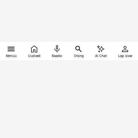
Menüü
Uudised
Raadio
Otsing
AI Chat
Logi sisse
Vana-Lõuna 39/1, 19094 Tallinn
(+372) 667 0111
raamatupidaja@raamatupidaja.ee
Telli
Reklaam
Firmast