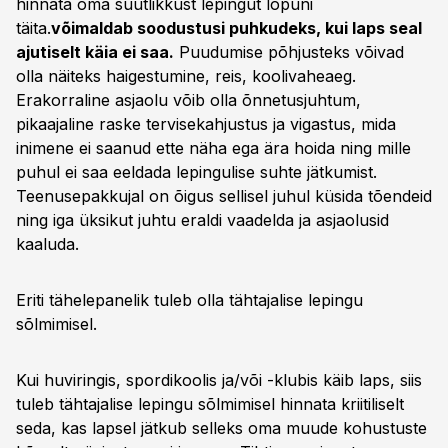
hinnata oma suutlikkust lepingut lõpuni
täita.
võimaldab soodustusi puhkudeks, kui laps seal
ajutiselt käia ei saa.
Puudumise põhjusteks võivad
olla näiteks haigestumine, reis, koolivaheaeg.
Erakorraline asjaolu võib olla õnnetusjuhtum,
pikaajaline raske tervisekahjustus ja vigastus, mida
inimene ei saanud ette näha ega ära hoida ning mille
puhul ei saa eeldada lepingulise suhte jätkumist.
Teenusepakkujal on õigus sellisel juhul küsida tõendeid
ning iga üksikut juhtu eraldi vaadelda ja asjaolusid
kaaluda.
Eriti tähelepanelik tuleb olla tähtajalise lepingu
sõlmimisel.
Kui huviringis, spordikoolis ja/või -klubis käib laps, siis
tuleb tähtajalise lepingu sõlmimisel hinnata kriitiliselt
seda, kas lapsel jätkub selleks oma muude kohustuste