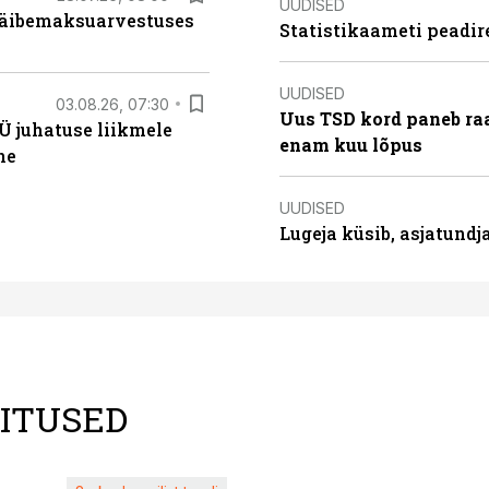
UUDISED
 käibemaksuarvestuses
Statistikaameti peadir
UUDISED
03.08.26, 07:30
Uus TSD kord paneb ra
Ü juhatuse liikmele
enam kuu lõpus
ne
UUDISED
Lugeja küsib, asjatund
LITUSED