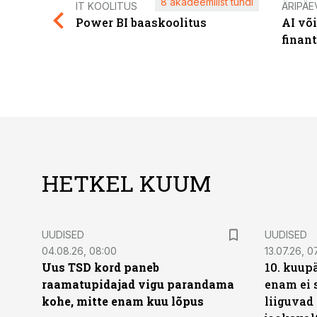
8 akadeemilist tundi
IT KOOLITUS
ÄRIPÄE
Power BI baaskoolitus
AI võ
finan
HETKEL KUUM
UUDISED
UUDISED
04.08.26, 08:00
13.07.26, 0
Uus TSD kord paneb
10. kuup
raamatupidajad vigu parandama
enam ei 
kohe, mitte enam kuu lõpus
liiguvad