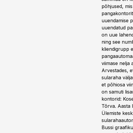
põhjused, mis
pangakontori
uuendamise pr
uuendatud pang
on uue lahendu
ning see numb
kliendigrupp 
pangaautomaat
viimase nelja
Arvestades, e
sularaha välja
et põhiosa vii
on samuti lis
kontorid: Kos
Tõrva. Aasta 
Ülemiste kesk
sularahaauto
Bussi graafik