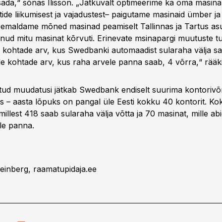
isada,“ sõnas Ilisson. „Jätkuvalt optimeerime ka oma masina
ntide liikumisest ja vajadustest– paigutame masinaid ümber 
 eemaldame mõned masinad peamiselt Tallinnas ja Tartus as
lnud mitu masinat kõrvuti. Erinevate msinapargi muutuste 
kohtade arv, kus Swedbanki automaadist sularaha välja sa
de kohtade arv, kus raha arvele panna saab, 4 võrra,“ rääkis
tud muudatusi jätkab Swedbank endiselt suurima kontoriv
s – aasta lõpuks on pangal üle Eesti kokku 40 kontorit. K
illest 418 saab sularaha välja võtta ja 70 masinat, mille ab
le panna.
Seinberg, raamatupidaja.ee