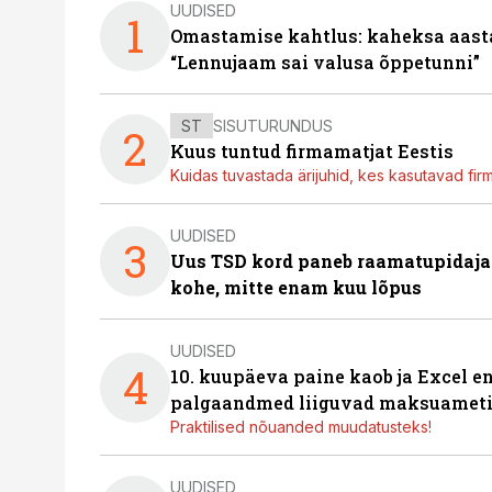
UUDISED
1
Omastamise kahtlus: kaheksa aastat 
“Lennujaam sai valusa õppetunni”
ST
SISUTURUNDUS
2
Kuus tuntud firmamatjat Eestis
Kuidas tuvastada ärijuhid, kes kasutavad fir
UUDISED
3
Uus TSD kord paneb raamatupidaj
kohe, mitte enam kuu lõpus
UUDISED
4
10. kuupäeva paine kaob ja Excel en
palgaandmed liiguvad maksuameti
Praktilised nõuanded muudatusteks!
UUDISED