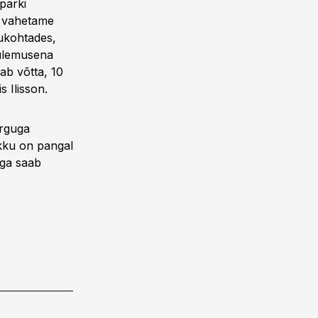
parki
ja vahetame
ukohtades,
tulemusena
ab võtta, 10
 Ilisson.
õrguga
okku on pangal
iga saab