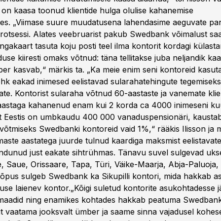
 on kaasa toonud klientide hulga olulise kahanemise
tes. „Viimase suure muudatusena lahendasime aeguvate pa
otsessi. Alates veebruarist pakub Swedbank võimalust sa
akaart tasuta koju posti teel ilma kontorit kordagi külasta
se kiiresti omaks võtnud: täna tellitakse juba neljandik kaar
er kasvab,“ märkis ta. „Ka meie enim seni kontoreid kasu
ehk eakad inimesed eelistavad sularahatehingute tegemiseks
e. Kontorist sularaha võtnud 60-aastaste ja vanemate klie
 aastaga kahanenud enam kui 2 korda ca 4000 inimeseni ku
t Eestis on umbkaudu 400 000 vanaduspensionäri, kaustab
võtmiseks Swedbanki kontoreid vaid 1%,“ rääkis Ilisson ja m
maste aastatega juurde tulnud kaardiga maksmist eelistavate
andunud just eakate sihtrühmas. Tänavu suvel sulgevad uks
e, Saue, Orissaare, Tapa, Türi, Väike-Maarja, Abja-Paluoja,
lõpus sulgeb Swedbank ka Sikupilli kontori, mida hakkab 
use laienev kontor.„Kõigi suletud kontorite asukohtadesse j
maadid ning enamikes kohtades hakkab peatuma Swedbank
ut vaatama jooksvalt ümber ja saame sinna vajadusel kohese