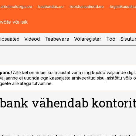
aritehnoloogia.ee
kaubandus.ee
toostusuudised.ee
logistikauudi
Infopank
Radar
iosaated
Videod
Teabevara
Võlaregister
Töö
Sisutu
panu!
Artikkel on enam kui 5 aastat vana ning kuulub väljaande digi
. Väljaanne ei uuenda ega kaasajasta arhiveeritud sisu, mistõttu võib ol
sete allikatega tutvumine
bank vähendab kontori