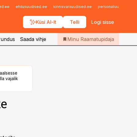
Iseteenindus
sed.ee
ehitusuudised.ee
kinnisvarauudised.ee
personaliuudised.ee
Telli Raamatupidaja
Küsi AI-lt
Telli
Logi sisse
rundus
Saada vihje
Minu Raamatupidaja
taalsesse
la vajalik
te