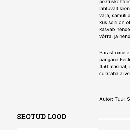
peatuskohti l
lähtuvalt klie
välja, samuti
kus seni on o
kasvab nende 
võrra, ja nen
Pärast nimeta
pangana Eesti
456 masinat, m
sularaha arve
Autor: Tuuli 
SEOTUD LOOD