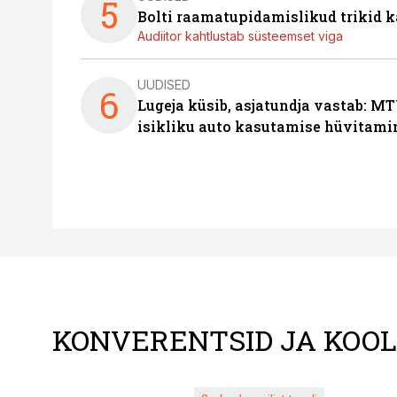
5
Bolti raamatupidamislikud trikid
Audiitor kahtlustab süsteemset viga
UUDISED
6
Lugeja küsib, asjatundja vastab: MT
isikliku auto kasutamise hüvitami
KONVERENTSID JA KOO