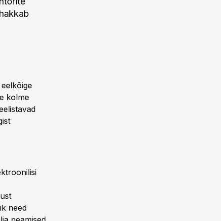
torite
 hakkab
 eelkõige
se kolme
elistavad
ist
troonilisi
ust
ik need
älja peamised