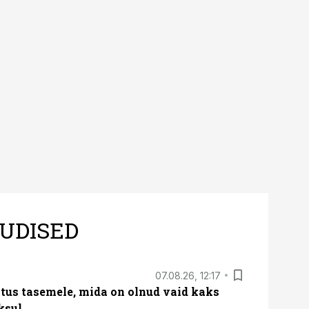
UDISED
07.08.26, 12:17
tus tasemele, mida on olnud vaid kaks
ksul