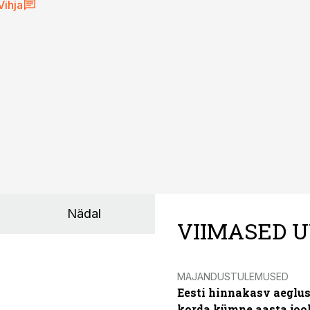
Vihja
Nädal
VIIMASED U
MAJANDUSTULEMUSED
Eesti hinnakasv aeglus
korda kümne aasta joo