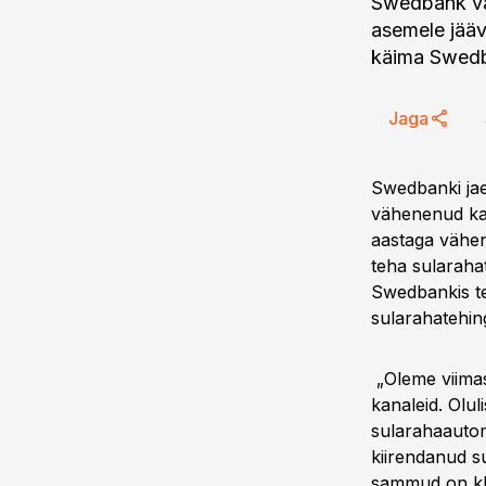
Swedbank väh
asemele jää
käima Swedb
Jaga
Swedbanki jae
vähenenud kas
aastaga vähen
teha sularahat
Swedbankis te
sularahatehing
„Oleme viimas
kanaleid. Olul
sularahaautom
kiirendanud s
sammud on kli