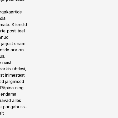
ngakaartide
ada
mata. Kliendid
te posti teel
tanud
 järjest enam
ntide arv on
us.
 neist
ärkis ühtlasi,
st inimestest
ed järgmised
 Räpina ning
asendama
äävad alles
i pangabuss..
lt