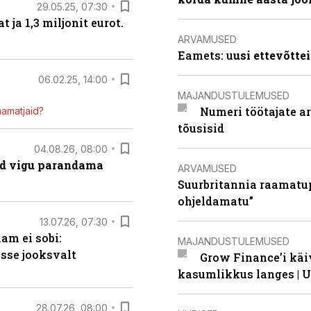
29.05.25, 07:30
ja 1,3 miljonit eurot.
ARVAMUSED
Eamets: u
usi ettevõtte
06.02.25, 14:00
MAJANDUSTULEMUSED
Numeri töötajate a
mamatjaid?
tõusisid
04.08.26, 08:00
ad vigu parandama
ARVAMUSED
Suurbritannia raamatu
ohjeldamatu”
13.07.26, 07:30
am ei sobi:
MAJANDUSTULEMUSED
sse jooksvalt
Grow Finance’i käi
kasumlikkus langes | U
28.07.26, 08:00