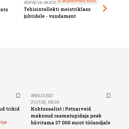
8 akadeemilist tundi
Kasuta ä
ÄRIPÄEVA AKADEEMIA
Tehisintellekti meistriklass
nts
maksuva
juhtidele - vundament
ANALÜÜSID
21.07.26, 08:00
d trikid
Kohtusaalist
|
Petuarveid
maksnud raamatupidaja peab
viga
hüvitama 37 000 eurot tööandjale