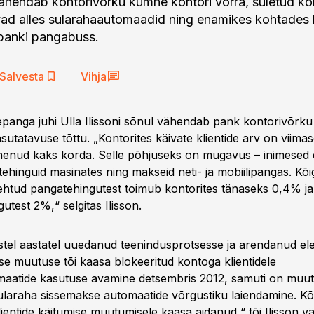
endab kontorivõrku kümne kontori võrra, suletud kon
vad alles sularahaautomaadid ning enamikes kohtades
anki pangabuss.
Salvesta
Vihja
panga juhi Ulla Ilissoni sõnul vähendab pank kontorivõrku
utatavuse tõttu. „Kontorites käivate klientide arv on viima
enud kaks korda. Selle põhjuseks on mugavus – inimesed e
ehinguid masinates ning makseid neti- ja mobiilipangas. Kõig
htud pangatehingutest toimub kontorites tänaseks 0,4% ja
utest 2%,“ selgitas Ilisson.
tel aastatel uuedanud teenindusprotsesse ja arendanud elek
ise muutuse tõi kaasa blokeeritud kontoga klientidele
aatide kasutuse avamine detsembris 2012, samuti on muut
ularaha sissemakse automaatide võrgustiku laiendamine. Kõ
entide käitumise muutumisele kaasa aidanud,“ tõi Ilisson v