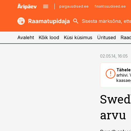
palgauudised.ee
finantsuudised.ee
kaubandus.ee
imelineajalugu.ee
kinnisvarauudised.ee
imelineteadus.ee
Avaleht
Kõik lood
Küsi küsimus
Üritused
Raad
cebook
cebook
02.05.14, 16:05
Twitter)
Twitter)
Tähele
kedIn
kedIn
arhiivi
kaasaeg
ail
ail
Swed
k
k
arvu