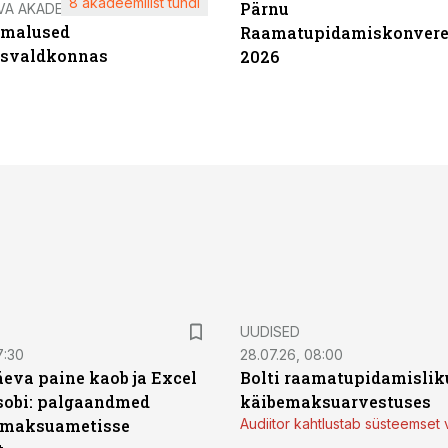
8 akadeemilist tundi
Pärnu
VA AKADEEMIA
imalused
Raamatupidamiskonvere
tsvaldkonnas
2026
UUDISED
7:30
28.07.26, 08:00
äeva paine kaob ja Excel
Bolti raamatupidamisliku
sobi: palgaandmed
käibemaksuarvestuses
 maksuametisse
Audiitor kahtlustab süsteemset 