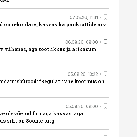
07.08.26, 11:41
id on rekordarv, kasvas ka pankrottide arv
06.08.26, 08:00
rv vähenes, aga tootlikkus ja ärikasum
05.08.26, 13:22
pidamisbürood: “Regulatiivne koormus on
05.08.26, 08:00
ve ülevõetud firmaga kasvas, aga
us siht on Soome turg