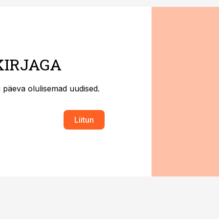
KIRJAGA
ti päeva olulisemad uudised.
Liitun