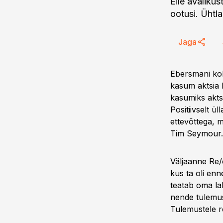
Eile avaliku
ootusi. Ühtl
Jaga
Ebersmani koh
kasum aktsia k
kasumiks aktsi
Positiivselt ü
ettevõttega, 
Tim Seymour.
Väljaanne Re/c
kus ta oli en
teatab oma lah
nende tulemus
Tulemustele r