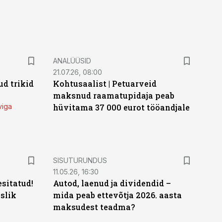
ANALÜÜSID
21.07.26, 08:00
d trikid
Kohtusaalist
|
Petuarveid
maksnud raamatupidaja peab
viga
hüvitama 37 000 eurot tööandjale
ST
SISUTURUNDUS
11.05.26, 16:30
sitatud!
Autod, laenud ja dividendid –
slik
mida peab ettevõtja 2026. aasta
maksudest teadma?