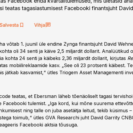
stas Facebook enda kvartalitulemused, mis ületasid ana
asi teatas tagasiastumisest Facebooki finantsjuht Dav
Salvesta
Vihja
a võtab 1. juunil üle endine Zynga finantsjuht David Wehn
ohta oli 34 senti ja käive 2,5 miljardit dollarit. Analüütikud 
a kohta 24 senti ja käibeks 2,36 miljardit dollarit, kirjutas
Re
llatas mobiilireklaamide kasv. „See oli 23 protsenti käibest. T
mis jätkab kasvamist,“ ütles Triogem Asset Managementi inve
ode teatas, et Ebersman läheb tõenäoliselt tagasi tervishoi
ne Facebooki tulemist. „Iga kord, kui mõne suurema ettevõtte
kumisest ning talle on juba asetäitja leitud, tekib küsimus – 
tega toimub,“ ütles GVA Researchi juht David Garrity CNBC
eageeris Facebooki aktsia tõusuga.