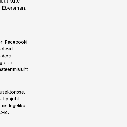
lüütikute
id Ebersman,
er. Facebooki
ootasid
uters
.
egu on
steerimisjuht
usektorisse,
 tippjuht
mis tegelikult
-le.