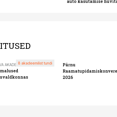
auto kasutamise hüvi
LITUSED
8 akadeemilist tundi
Pärnu
VA AKADEEMIA
imalused
Raamatupidamiskonvere
tsvaldkonnas
2026