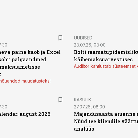
UUDISED
7:30
28.07.26, 08:00
äeva paine kaob ja Excel
Bolti raamatupidamisliku
sobi: palgaandmed
käibemaksuarvestuses
 maksuametisse
Audiitor kahtlustab süsteemset 
t
d nõuanded muudatusteks!
KASULIK
7:30
27.07.26, 08:00
ender: august 2026
Majandusaasta aruanne e
Nüüd tee kliendile väärtu
analüüs