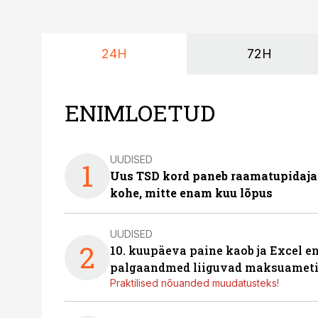
24H
72H
ENIMLOETUD
UUDISED
1
Uus TSD kord paneb raamatupidaj
kohe, mitte enam kuu lõpus
UUDISED
2
10. kuupäeva paine kaob ja Excel en
palgaandmed liiguvad maksuameti
Praktilised nõuanded muudatusteks!