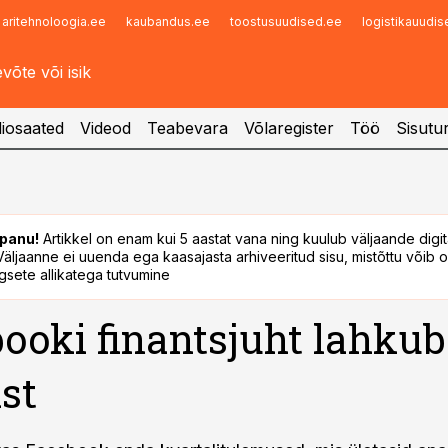
aritehnoloogia.ee
kaubandus.ee
toostusuudised.ee
logistikauudi
Infopank
Radar
iosaated
Videod
Teabevara
Võlaregister
Töö
Sisutu
panu!
Artikkel on enam kui 5 aastat vana ning kuulub väljaande digi
. Väljaanne ei uuenda ega kaasajasta arhiveeritud sisu, mistõttu võib ol
sete allikatega tutvumine
ooki finantsjuht lahkub
st