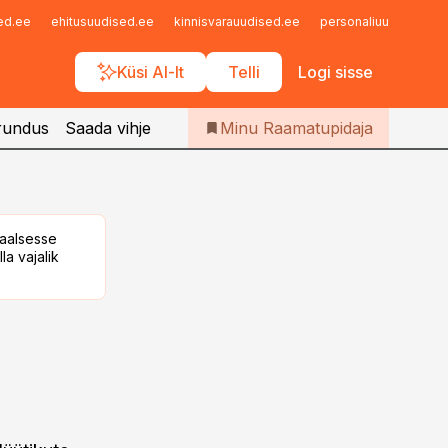
Iseteenindus
sed.ee
ehitusuudised.ee
kinnisvarauudised.ee
personaliuudised.ee
Telli Raamatupidaja
Küsi AI-lt
Telli
Logi sisse
rundus
Saada vihje
Minu Raamatupidaja
taalsesse
la vajalik