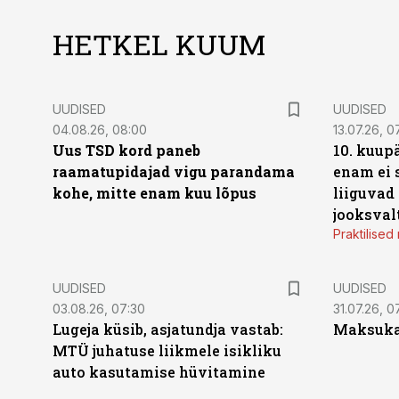
HETKEL KUUM
UUDISED
UUDISED
04.08.26, 08:00
13.07.26, 0
Uus TSD kord paneb
10. kuup
raamatupidajad vigu parandama
enam ei 
kohe, mitte enam kuu lõpus
liiguvad
jooksval
Praktilise
UUDISED
UUDISED
03.08.26, 07:30
31.07.26, 0
Lugeja küsib, asjatundja vastab:
Maksukal
MTÜ juhatuse liikmele isikliku
auto kasutamise hüvitamine