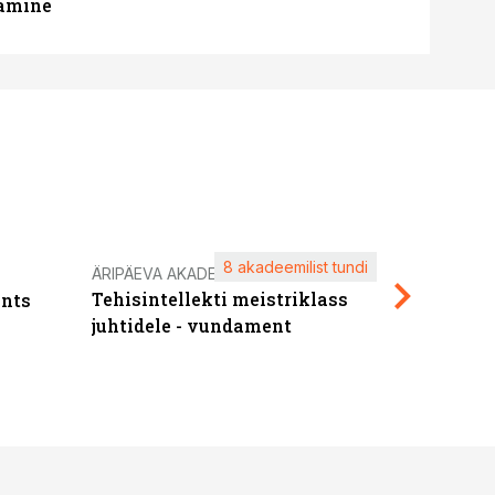
tamine
8 akadeemilist tundi
Kasuta ä
ÄRIPÄEVA AKADEEMIA
Tehisintellekti meistriklass
nts
maksuva
juhtidele - vundament