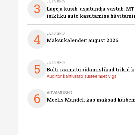
UUDISED
3
Lugeja küsib, asjatundja vastab: MT
isikliku auto kasutamise hüvitami
UUDISED
4
Maksukalender: august 2026
UUDISED
5
Bolti raamatupidamislikud trikid
Audiitor kahtlustab süsteemset viga
ARVAMUSED
6
Meelis Mandel: kas maksad käibem