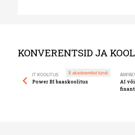
KONVERENTSID JA KOO
8 akadeemilist tundi
IT KOOLITUS
ÄRIPÄE
Power BI baaskoolitus
AI võ
finan