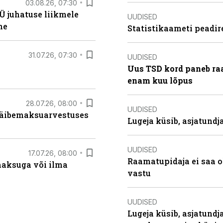
03.08.26, 07:30
Ü juhatuse liikmele
UUDISED
ne
Statistikaameti peadir
31.07.26, 07:30
UUDISED
Uus TSD kord paneb ra
enam kuu lõpus
28.07.26, 08:00
UUDISED
 käibemaksuarvestuses
Lugeja küsib, asjatund
UUDISED
17.07.26, 08:00
Raamatupidaja ei saa o
aksuga või ilma
vastu
UUDISED
Lugeja küsib, asjatundj