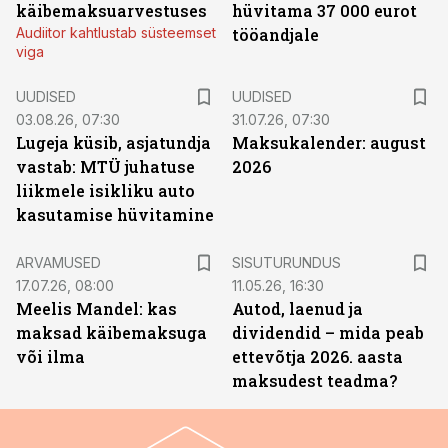
käibemaksuarvestuses
hüvitama 37 000 eurot
Audiitor kahtlustab süsteemset
tööandjale
viga
UUDISED
UUDISED
03.08.26, 07:30
31.07.26, 07:30
Lugeja küsib, asjatundja
Maksukalender: august
vastab: MTÜ juhatuse
2026
liikmele isikliku auto
kasutamise hüvitamine
ST
ARVAMUSED
SISUTURUNDUS
17.07.26, 08:00
11.05.26, 16:30
Meelis Mandel: kas
Autod, laenud ja
maksad käibemaksuga
dividendid – mida peab
või ilma
ettevõtja 2026. aasta
maksudest teadma?