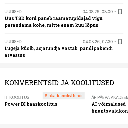
UUDISED
04.08.26, 08:00
Uus TSD kord paneb raamatupidajad vigu
parandama kohe, mitte enam kuu lõpus
UUDISED
04.08.26, 07:30
Lugeja küsib, asjatundja vastab: pandipakendi
arvestus
KONVERENTSID JA KOOLITUSED
8 akadeemilist tundi
IT KOOLITUS
ÄRIPÄEVA AKADEE
Power BI baaskoolitus
AI võimalused
finantsvaldko