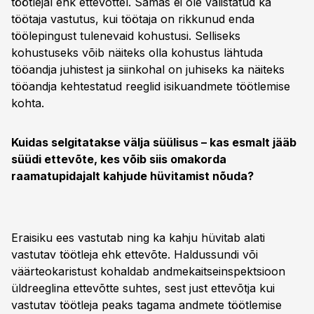
töötlejal ehk ettevõttel. Samas ei ole välistatud ka
töötaja vastutus, kui töötaja on rikkunud enda
töölepingust tulenevaid kohustusi. Selliseks
kohustuseks võib näiteks olla kohustus lähtuda
tööandja juhistest ja siinkohal on juhiseks ka näiteks
tööandja kehtestatud reeglid isikuandmete töötlemise
kohta.
Kuidas selgitatakse välja süülisus – kas esmalt jääb
süüdi ettevõte, kes võib siis omakorda
raamatupidajalt kahjude hüvitamist nõuda?
Eraisiku ees vastutab ning ka kahju hüvitab alati
vastutav töötleja ehk ettevõte. Haldussundi või
väärteokaristust kohaldab andmekaitseinspektsioon
üldreeglina ettevõtte suhtes, sest just ettevõtja kui
vastutav töötleja peaks tagama andmete töötlemise