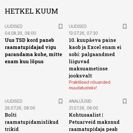
HETKEL KUUM
UUDISED
UUDISED
04.08.26, 08:00
13.07.26, 07:30
Uus TSD kord paneb
10. kuupäeva paine
raamatupidajad vigu
kaob ja Excel enam ei
parandama kohe, mitte
sobi: palgaandmed
enam kuu lõpus
liiguvad
maksuametisse
jooksvalt
Praktilised nõuanded
muudatusteks!
UUDISED
ANALÜÜSID
28.07.26, 08:00
21.07.26, 08:00
Bolti
Kohtusaalist
|
raamatupidamislikud
Petuarveid maksnud
trikid
raamatupidaja peab