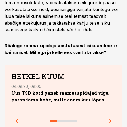
tema nõusolekuta, võimaldatakse neile juurdepääsu
või kasutatakse neid, eesmärgiga varjata kuritegu või
luua teise isikuna esinemise teel temast teadvalt
ebaõige ettekujutus ja tekitatakse kahju teise isiku
seadusega kaitstud õigustele või huvidele.
Rääkige raamatupidaja vastutusest isikuandmete
kaitsmisel. Millega ja kelle ees vastutatakse?
HETKEL KUUM
04.08.26, 08:00
29.05
Uus TSD kord paneb raamatupidajad vigu
Omas
parandama kohe, mitte enam kuu lõpus
milj
õppe