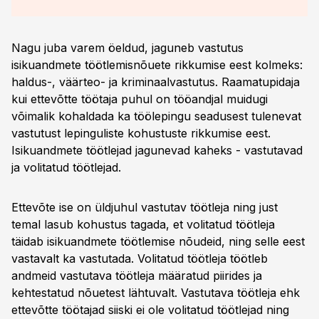
Nagu juba varem öeldud, jaguneb vastutus
isikuandmete töötlemisnõuete rikkumise eest kolmeks:
haldus-, väärteo- ja kriminaalvastutus. Raamatupidaja
kui ettevõtte töötaja puhul on tööandjal muidugi
võimalik kohaldada ka töölepingu seadusest tulenevat
vastutust lepinguliste kohustuste rikkumise eest.
Isikuandmete töötlejad jagunevad kaheks - vastutavad
ja volitatud töötlejad.
Ettevõte ise on üldjuhul vastutav töötleja ning just
temal lasub kohustus tagada, et volitatud töötleja
täidab isikuandmete töötlemise nõudeid, ning selle eest
vastavalt ka vastutada. Volitatud töötleja töötleb
andmeid vastutava töötleja määratud piirides ja
kehtestatud nõuetest lähtuvalt. Vastutava töötleja ehk
ettevõtte töötajad siiski ei ole volitatud töötlejad ning