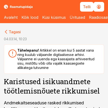
Telli
Avaleht
Kõik lood
Küsi küsimus
Üritused
Raadiosaa
cebook
cebook
Tagasi
Twitter)
Twitter)
04.03.14, 10:23
kedIn
kedIn
Tähelepanu!
Artikkel on enam kui 5 aastat vana
ning kuulub väljaande digitaalsesse arhiivi.
ail
ail
Väljaanne ei uuenda ega kaasajasta arhiveeritud
sisu, mistõttu võib olla vajalik kaasaegsete
k
k
allikatega tutvumine
Karistused isikuandmete
töötlemisnõuete rikkumisel
Andmekaitseseaduse rasked rikkumised