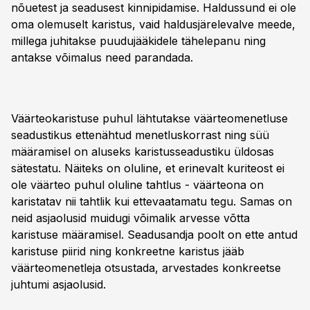
nõuetest ja seadusest kinnipidamise. Haldussund ei ole
oma olemuselt karistus, vaid haldusjärelevalve meede,
millega juhitakse puudujääkidele tähelepanu ning
antakse võimalus need parandada.
Väärteokaristuse puhul lähtutakse väärteomenetluse
seadustikus ettenähtud menetluskorrast ning süü
määramisel on aluseks karistusseadustiku üldosas
sätestatu. Näiteks on oluline, et erinevalt kuriteost ei
ole väärteo puhul oluline tahtlus - väärteona on
karistatav nii tahtlik kui ettevaatamatu tegu. Samas on
neid asjaolusid muidugi võimalik arvesse võtta
karistuse määramisel. Seadusandja poolt on ette antud
karistuse piirid ning konkreetne karistus jääb
väärteomenetleja otsustada, arvestades konkreetse
juhtumi asjaolusid.