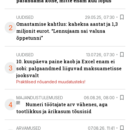
parandama kohe, mitte enam kuu lõpus
UUDISED
29.05.25, 07:30
Omastamise kahtlus: kaheksa aastat ja 1,3
2
miljonit eurot. “Lennujaam sai valusa
õppetunni”
UUDISED
13.07.26, 07:30
10. kuupäeva paine kaob ja Excel enam ei
3
sobi: palgaandmed liiguvad maksuametisse
jooksvalt
Praktilised nõuanded muudatusteks!
MAJANDUSTULEMUSED
06.08.26, 08:00
4
Numeri töötajate arv vähenes, aga
tootlikkus ja ärikasum tõusisid
ARVAMUSED
07.08.26, 11:41