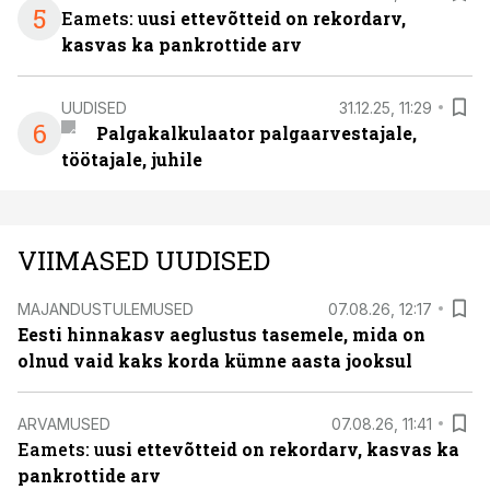
5
Eamets: u
usi ettevõtteid on rekordarv,
kasvas ka pankrottide arv
UUDISED
31.12.25, 11:29
6
Palgakalkulaator palgaarvestajale,
töötajale, juhile
VIIMASED UUDISED
MAJANDUSTULEMUSED
07.08.26, 12:17
Eesti hinnakasv aeglustus tasemele, mida on
olnud vaid kaks korda kümne aasta jooksul
ARVAMUSED
07.08.26, 11:41
Eamets: u
usi ettevõtteid on rekordarv, kasvas ka
pankrottide arv