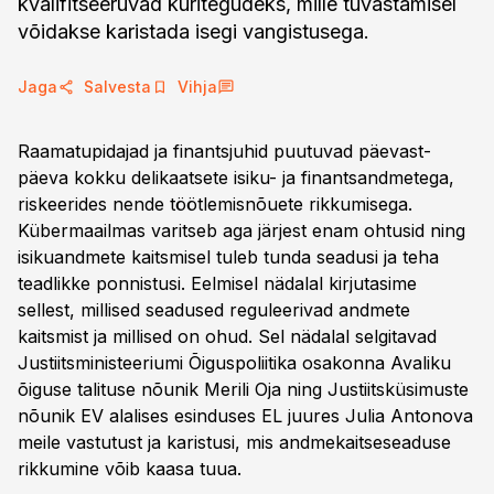
kvalifitseeruvad kuritegudeks, mille tuvastamisel
võidakse karistada isegi vangistusega.
Jaga
Salvesta
Vihja
Raamatupidajad ja finantsjuhid puutuvad päevast-
päeva kokku delikaatsete isiku- ja finantsandmetega,
riskeerides nende töötlemisnõuete rikkumisega.
Kübermaailmas varitseb aga järjest enam ohtusid ning
isikuandmete kaitsmisel tuleb tunda seadusi ja teha
teadlikke ponnistusi. Eelmisel nädalal kirjutasime
sellest, millised seadused reguleerivad andmete
kaitsmist ja millised on ohud. Sel nädalal selgitavad
Justiitsministeeriumi Õiguspoliitika osakonna Avaliku
õiguse talituse nõunik Merili Oja ning Justiitsküsimuste
nõunik EV alalises esinduses EL juures Julia Antonova
meile vastutust ja karistusi, mis andmekaitseseaduse
rikkumine võib kaasa tuua.