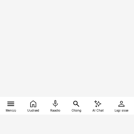
Menüü
Uudised
Raadio
Otsing
AI Chat
Logi sisse