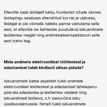
Ettevõte saab töötajalt kahju hüvitamist nõuda üksnes
töölepingu seaduses ettenähtud korras ja ulatuses,
töötajat ei ole võimalik näiteks panna vastutama selle
eest, et ettevõte ise kehtestas puudulikud isikuandmete
töötlemise reeglid ning andmekaitseinspektsioon selle
eest trahvi tegi.
Mida andmete elektroonilisel töötlemisel ja
edastamisel tuleb kindlasti silmas pidada?
Isikuandmete kaitse aspektist tuleb andmete
elektroonilisel töötlemisel ja edastamisel tähelepanu
pöörata edastamise ja töötlemise viisidele ning
isikuandmeid töötleva, s.h vastuvõtva isiku
usaldusväärsusele. Nimelt tuleb isikuandmete