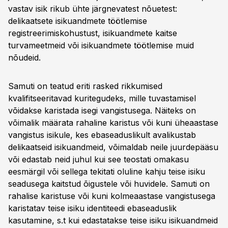
vastav isik rikub ühte järgnevatest nõuetest:
delikaatsete isikuandmete töötlemise
registreerimiskohustust, isikuandmete kaitse
turvameetmeid või isikuandmete töötlemise muid
nõudeid.
Samuti on teatud eriti rasked rikkumised
kvalifitseeritavad kuritegudeks, mille tuvastamisel
võidakse karistada isegi vangistusega. Näiteks on
võimalik määrata rahaline karistus või kuni üheaastase
vangistus isikule, kes ebaseaduslikult avalikustab
delikaatseid isikuandmeid, võimaldab neile juurdepääsu
või edastab neid juhul kui see teostati omakasu
eesmärgil või sellega tekitati oluline kahju teise isiku
seadusega kaitstud õigustele või huvidele. Samuti on
rahalise karistuse või kuni kolmeaastase vangistusega
karistatav teise isiku identiteedi ebaseaduslik
kasutamine, s.t kui edastatakse teise isiku isikuandmeid