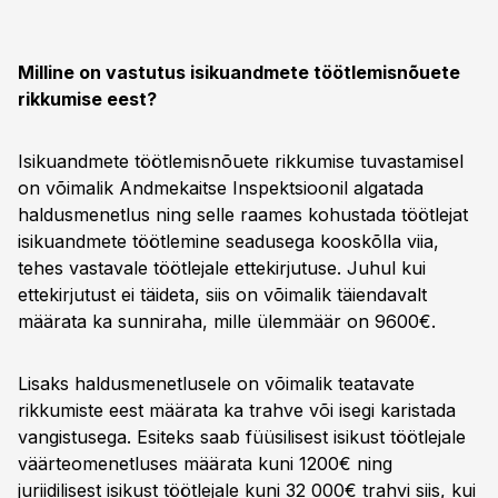
Milline on vastutus isikuandmete töötlemisnõuete
rikkumise eest?
Isikuandmete töötlemisnõuete rikkumise tuvastamisel
on võimalik Andmekaitse Inspektsioonil algatada
haldusmenetlus ning selle raames kohustada töötlejat
isikuandmete töötlemine seadusega kooskõlla viia,
tehes vastavale töötlejale ettekirjutuse. Juhul kui
ettekirjutust ei täideta, siis on võimalik täiendavalt
määrata ka sunniraha, mille ülemmäär on 9600€.
Lisaks haldusmenetlusele on võimalik teatavate
rikkumiste eest määrata ka trahve või isegi karistada
vangistusega. Esiteks saab füüsilisest isikust töötlejale
väärteomenetluses määrata kuni 1200€ ning
juriidilisest isikust töötlejale kuni 32 000€ trahvi siis, kui