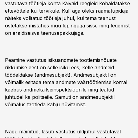
vastutava töötleja kohta käivaid reegleid kohaldatakse
ettevõttele kui tervikule. Küll aga oleks raamatupidaja
näiteks volitatud töötleja juhul, kui tema teenust
ostetakse mistahes muu lepinguga sisse ning tegemist
on eraldiseisva teenusepakkujaga.
Peamine vastutus isikuandmete töötlemisnõuete
rikkumise eest on selle isiku ees, kelle andmeid
töödeldakse (andmesubjekt). Andmesubjektil on
võimalik esitada tema andmete väärtöötlemise korral
kaebus andmekaitseinspektsioonile ning teatud
juhtudel ka politseile. Samuti on andmesubjektil
võimalus taotleda kahju hüvitamist.
Nagu mainitud, lasub vastutus üldjuhul vastutaval