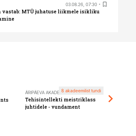
03.08.26, 07:30
a vastab: MTÜ juhatuse liikmele isikliku
tamine
8 akadeemilist tundi
Kasuta ä
ÄRIPÄEVA AKADEEMIA
Tehisintellekti meistriklass
nts
maksuva
juhtidele - vundament