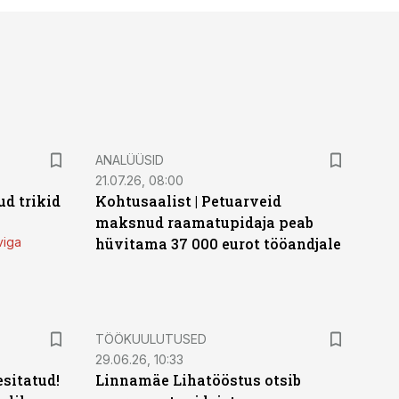
ANALÜÜSID
21.07.26, 08:00
d trikid
Kohtusaalist
|
Petuarveid
maksnud raamatupidaja peab
viga
hüvitama 37 000 eurot tööandjale
ST
TÖÖKUULUTUSED
29.06.26, 10:33
sitatud!
Linnamäe Lihatööstus otsib