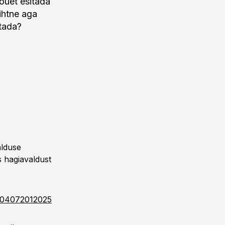
õuet esitada
lihtne aga
etada?
alduse
s hagiavaldust
t/104072012025