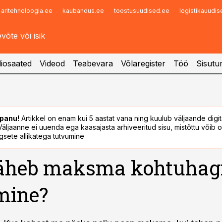
aritehnoloogia.ee
kaubandus.ee
toostusuudised.ee
logistikauudi
Infopank
Radar
iosaated
Videod
Teabevara
Võlaregister
Töö
Sisutu
panu!
Artikkel on enam kui 5 aastat vana ning kuulub väljaande digi
. Väljaanne ei uuenda ega kaasajasta arhiveeritud sisu, mistõttu võib ol
sete allikatega tutvumine
läheb maksma kohtuhag
mine?