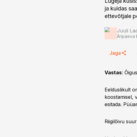
Lugeja küsis
ja kuidas saa
ettevõtjale 
Juuli L
Äripäeva 
Jaga
Vastas
: Õigu
Eelduslikult o
koostamisel, v
esitada. Püüan
Riigilõivu suu