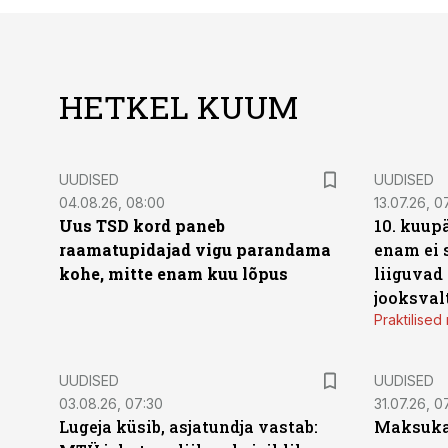
HETKEL KUUM
UUDISED
UUDISED
04.08.26, 08:00
13.07.26, 0
Uus TSD kord paneb
10. kuup
raamatupidajad vigu parandama
enam ei 
kohe, mitte enam kuu lõpus
liiguvad
jooksval
Praktilise
UUDISED
UUDISED
03.08.26, 07:30
31.07.26, 0
Lugeja küsib, asjatundja vastab:
Maksukal