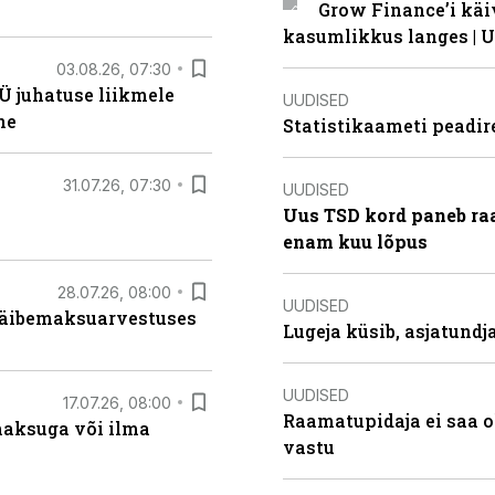
Grow Finance’i käi
kasumlikkus langes | U
03.08.26, 07:30
Ü juhatuse liikmele
UUDISED
ne
Statistikaameti peadir
31.07.26, 07:30
UUDISED
Uus TSD kord paneb ra
enam kuu lõpus
28.07.26, 08:00
UUDISED
 käibemaksuarvestuses
Lugeja küsib, asjatund
UUDISED
17.07.26, 08:00
Raamatupidaja ei saa o
aksuga või ilma
vastu