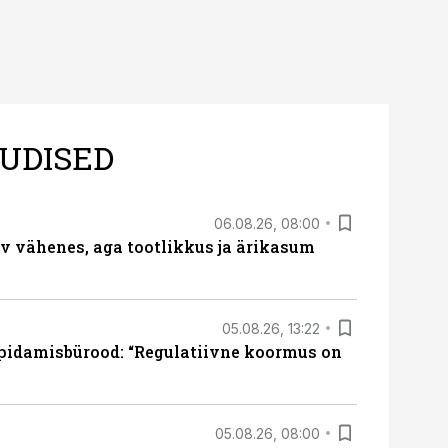
UDISED
06.08.26, 08:00
rv vähenes, aga tootlikkus ja ärikasum
05.08.26, 13:22
pidamisbürood: “Regulatiivne koormus on
05.08.26, 08:00