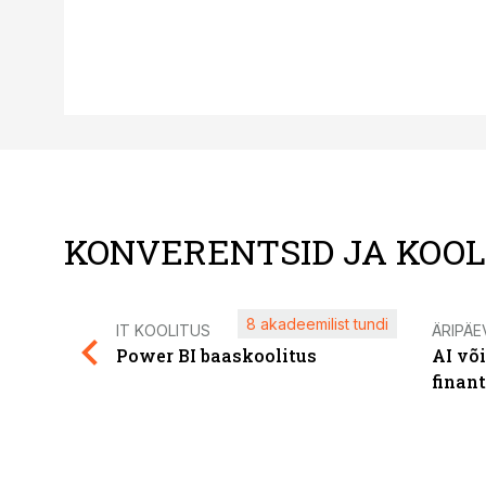
KONVERENTSID JA KOO
8 akadeemilist tundi
IT KOOLITUS
ÄRIPÄE
Power BI baaskoolitus
AI võ
finan