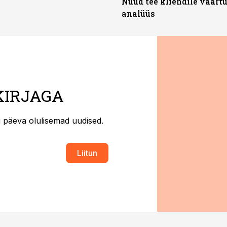
Nüüd tee kliendile väärtu
analüüs
KIRJAGA
ti päeva olulisemad uudised.
Liitun