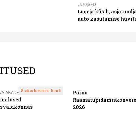
UUDISED
Lugeja küsib, asjatundj
auto kasutamise hüvi
LITUSED
8 akadeemilist tundi
Pärnu
VA AKADEEMIA
imalused
Raamatupidamiskonvere
tsvaldkonnas
2026