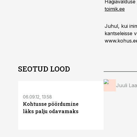
Hagiavalduse 
toimik.ee
Juhul, kui ini
kantseleisse v
www.kohus.e
SEOTUD LOOD
ST
Juuli La
06.09.12, 13:58
11.05.26, 16:30
Kohtusse pöördumine
Autod, laen
läks palju odavamaks
mida peab e
aasta mak