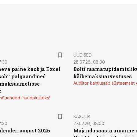
UUDISED
7:30
28.07.26, 08:00
äeva paine kaob ja Excel
Bolti raamatupidamisliku
sobi: palgaandmed
käibemaksuarvestuses
 maksuametisse
Audiitor kahtlustab süsteemset 
t
d nõuanded muudatusteks!
KASULIK
7:30
27.07.26, 08:00
ender: august 2026
Majandusaasta aruanne e