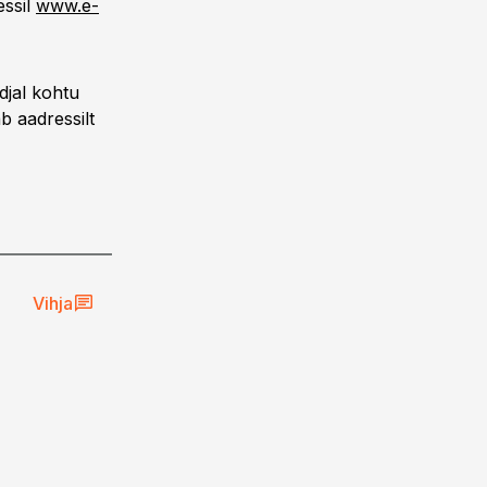
essil
www.e-
djal kohtu
b aadressilt
Vihja