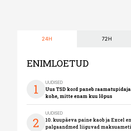
24H
72H
ENIMLOETUD
UUDISED
1
Uus TSD kord paneb raamatupidaj
kohe, mitte enam kuu lõpus
UUDISED
2
10. kuupäeva paine kaob ja Excel en
palgaandmed liiguvad maksuameti