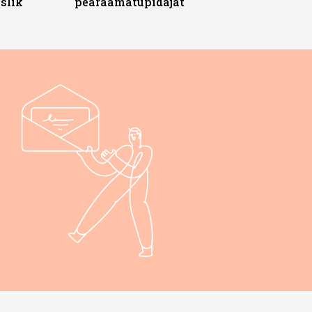
slik
pearaamatupidajat