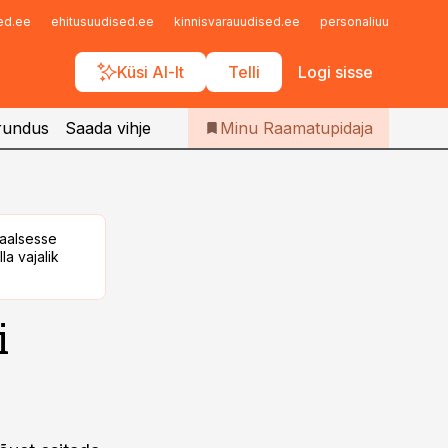
Iseteenindus
sed.ee
ehitusuudised.ee
kinnisvarauudised.ee
personaliuudised.ee
Telli Raamatupidaja
Küsi AI-lt
Telli
Logi sisse
rundus
Saada vihje
Minu Raamatupidaja
taalsesse
la vajalik
i