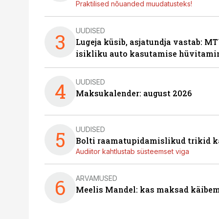
Praktilised nõuanded muudatusteks!
UUDISED
3
Lugeja küsib, asjatundja vastab: MT
isikliku auto kasutamise hüvitami
UUDISED
4
Maksukalender: august 2026
UUDISED
5
Bolti raamatupidamislikud trikid
Audiitor kahtlustab süsteemset viga
ARVAMUSED
6
Meelis Mandel: kas maksad käibem