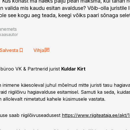
: Kus kohast ma näeks palju pean maksma, kui tahan n
n valida mis kaudu esitan avalduse? Võib-olla juristile 
pole see kogu aeg teada, keegi võiks paari sõnaga sel
aanemets
kaasautor
Salvesta
Vihja
sbüroo VK & Partnerid jurist
Kuldar Kirt
n inimene käesoleval juhul mõelnud mitte juristi tasu hagiav
aid riigilõivu hagiavalduse esitamisel. Samuti ka seda, kuida
 allolevalt nimetatud kahele küsimusele vastata.
ruse saab riigilõivuseadusest
https://www.riigiteataja.ee/ak