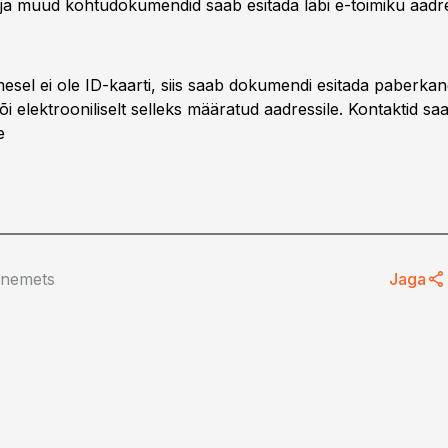
ja muud kohtudokumendid saab esitada läbi e-toimiku aadr
mesel ei ole ID-kaarti, siis saab dokumendi esitada paberkan
õi elektrooniliselt selleks määratud aadressile. Kontaktid saa
e
anemets
Jaga
ud ja dividendid –
ttevõtja 2026.
sudest teadma?