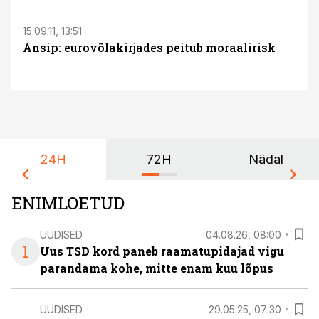
S
15.09.11, 13:51
Ansip: eurovõlakirjades peitub moraalirisk
24H
72H
Nädal
ENIMLOETUD
UUDISED
04.08.26, 08:00
1
Uus TSD kord paneb raamatupidajad vigu
parandama kohe, mitte enam kuu lõpus
UUDISED
29.05.25, 07:30