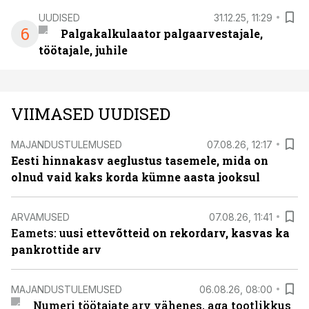
UUDISED
31.12.25, 11:29
6
Palgakalkulaator palgaarvestajale,
töötajale, juhile
VIIMASED UUDISED
MAJANDUSTULEMUSED
07.08.26, 12:17
Eesti hinnakasv aeglustus tasemele, mida on
olnud vaid kaks korda kümne aasta jooksul
ARVAMUSED
07.08.26, 11:41
Eamets: u
usi ettevõtteid on rekordarv, kasvas ka
pankrottide arv
MAJANDUSTULEMUSED
06.08.26, 08:00
Numeri töötajate arv vähenes, aga tootlikkus