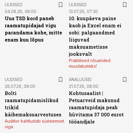
UUDISED
UUDISED
04.08.26, 08:00
13.07.26, 07:30
Uus TSD kord paneb
10. kuupäeva paine
raamatupidajad vigu
kaob ja Excel enam ei
parandama kohe, mitte
sobi: palgaandmed
enam kuu lõpus
liiguvad
maksuametisse
jooksvalt
Praktilised nõuanded
muudatusteks!
UUDISED
ANALÜÜSID
28.07.26, 08:00
21.07.26, 08:00
Bolti
Kohtusaalist
|
raamatupidamislikud
Petuarveid maksnud
trikid
raamatupidaja peab
käibemaksuarvestuses
hüvitama 37 000 eurot
Audiitor kahtlustab süsteemset
tööandjale
viga