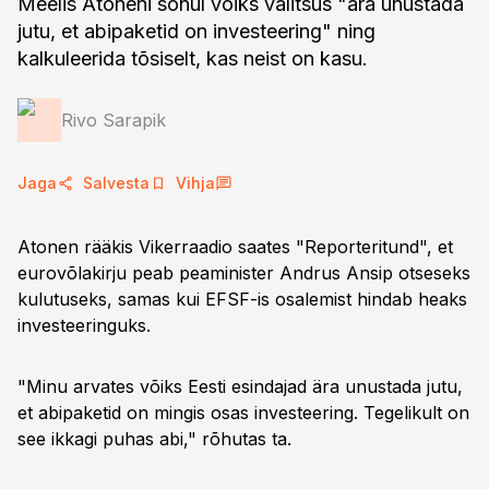
Meelis Atoneni sõnul võiks valitsus "ära unustada
jutu, et abipaketid on investeering" ning
kalkuleerida tõsiselt, kas neist on kasu.
Rivo Sarapik
Jaga
Salvesta
Vihja
Atonen rääkis Vikerraadio saates "Reporteritund", et
eurovõlakirju peab peaminister Andrus Ansip otseseks
kulutuseks, samas kui EFSF-is osalemist hindab heaks
investeeringuks.
"Minu arvates võiks Eesti esindajad ära unustada jutu,
et abipaketid on mingis osas investeering. Tegelikult on
see ikkagi puhas abi," rõhutas ta.