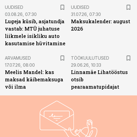
UUDISED
UUDISED
03.08.26, 07:30
31.07.26, 07:30
Lugeja küsib, asjatundja
Maksukalender: august
vastab: MTÜ juhatuse
2026
liikmele isikliku auto
kasutamise hüvitamine
ST
ARVAMUSED
TÖÖKUULUTUSED
17.07.26, 08:00
29.06.26, 10:33
Meelis Mandel: kas
Linnamäe Lihatööstus
maksad käibemaksuga
otsib
või ilma
pearaamatupidajat