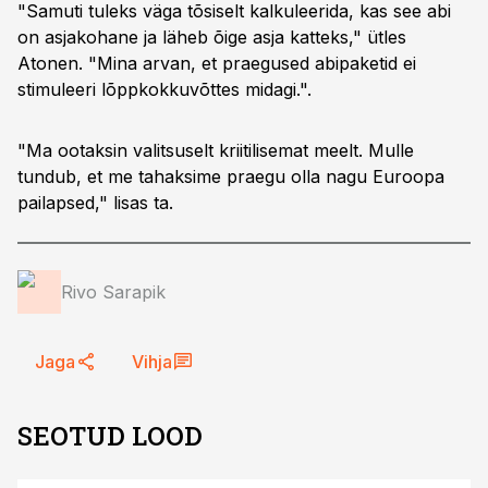
"Samuti tuleks väga tõsiselt kalkuleerida, kas see abi
on asjakohane ja läheb õige asja katteks," ütles
Atonen. "Mina arvan, et praegused abipaketid ei
stimuleeri lõppkokkuvõttes midagi.".
"Ma ootaksin valitsuselt kriitilisemat meelt. Mulle
tundub, et me tahaksime praegu olla nagu Euroopa
pailapsed," lisas ta.
Rivo Sarapik
Jaga
Vihja
SEOTUD LOOD