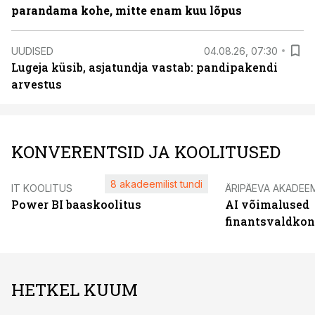
parandama kohe, mitte enam kuu lõpus
UUDISED
04.08.26, 07:30
Lugeja küsib, asjatundja vastab: pandipakendi
arvestus
KONVERENTSID JA KOOLITUSED
8 akadeemilist tundi
IT KOOLITUS
ÄRIPÄEVA AKADEE
Power BI baaskoolitus
AI võimalused
finantsvaldko
HETKEL KUUM