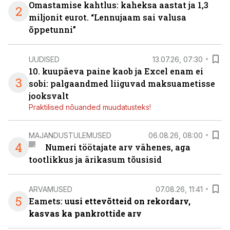
Omastamise kahtlus: kaheksa aastat ja 1,3
2
miljonit eurot. “Lennujaam sai valusa
õppetunni”
UUDISED
13.07.26, 07:30
10. kuupäeva paine kaob ja Excel enam ei
3
sobi: palgaandmed liiguvad maksuametisse
jooksvalt
Praktilised nõuanded muudatusteks!
MAJANDUSTULEMUSED
06.08.26, 08:00
4
Numeri töötajate arv vähenes, aga
tootlikkus ja ärikasum tõusisid
ARVAMUSED
07.08.26, 11:41
5
Eamets: u
usi ettevõtteid on rekordarv,
kasvas ka pankrottide arv