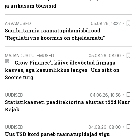
ja ärikasum tõusisid
ARVAMUSED
05.08.26, 13:22
Suurbritannia raamatupidamisbürood:
“Regulatiivne koormus on ohjeldamatu”
MAJANDUSTULEMUSED
05.08.26, 08:00
Grow Finance’i käive ülevõetud firmaga
kasvas, aga kasumlikkus langes | Uus siht on
Soome turg
UUDISED
04.08.26, 10:58
Statistikaameti peadirektorina alustas tööd Kaur
Kajak
UUDISED
04.08.26, 08:00
Uus TSD kord paneb raamatupidajad vigu