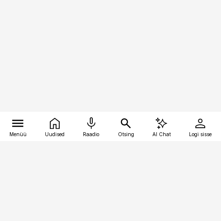
Menüü
Uudised
Raadio
Otsing
AI Chat
Logi sisse
Vana-Lõuna 39/1, 19094 Tallinn
(+372) 667 0111
raamatupidaja@raamatupidaja.ee