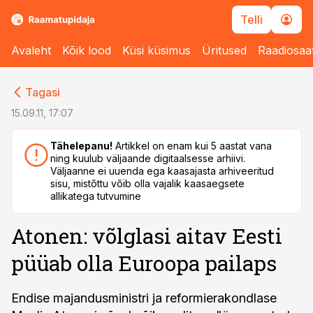
Telli
Avaleht
Kõik lood
Küsi küsimus
Üritused
Raadiosaa
cebook
cebook
Tagasi
Twitter)
Twitter)
15.09.11, 17:07
kedIn
kedIn
Tähelepanu!
Artikkel on enam kui 5 aastat vana
ning kuulub väljaande digitaalsesse arhiivi.
ail
ail
Väljaanne ei uuenda ega kaasajasta arhiveeritud
sisu, mistõttu võib olla vajalik kaasaegsete
k
k
allikatega tutvumine
Atonen: võlglasi aitav Eesti
püüab olla Euroopa pailaps
Endise majandusministri ja reformierakondlase