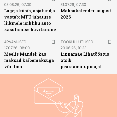
03.08.26, 07:30
31.07.26, 07:30
Lugeja küsib, asjatundja
Maksukalender: august
vastab: MTÜ juhatuse
2026
liikmele isikliku auto
kasutamise hüvitamine
ST
ARVAMUSED
TÖÖKUULUTUSED
17.07.26, 08:00
29.06.26, 10:33
Meelis Mandel: kas
Linnamäe Lihatööstus
maksad käibemaksuga
otsib
või ilma
pearaamatupidajat