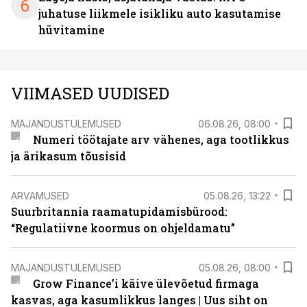
6
juhatuse liikmele isikliku auto kasutamise
hüvitamine
VIIMASED UUDISED
MAJANDUSTULEMUSED
06.08.26, 08:00
Numeri töötajate arv vähenes, aga tootlikkus
ja ärikasum tõusisid
ARVAMUSED
05.08.26, 13:22
Suurbritannia raamatupidamisbürood:
“Regulatiivne koormus on ohjeldamatu”
MAJANDUSTULEMUSED
05.08.26, 08:00
Grow Finance’i käive ülevõetud firmaga
kasvas, aga kasumlikkus langes | Uus siht on