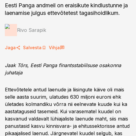
Eesti Panga andmeil on eraisikute kindlustunne ja
laenamise julgus ettevõtetest tagasihoidlikum.
Rivo Sarapik
Jaga
Salvesta
Vihja
Jaak Tõrs, Eesti Panga finantsstabiilsuse osakonna
juhataja
Ettevõtetele antud laenude ja liisingute käive oli mais
selle aasta suurim, ulatudes 630 miljoni euroni ehk
ületades kolmandiku võrra nii eelnevate kuude kui ka
aastataguseid tasemeid. Kui varasematel kuudel on
kasvanud valdavalt lühiajaliste laenude maht, siis mais
panustasid kasvu kinnisvara- ja ehitussektorisse antud
pikaajalised laenud. Järgnevatel kuudel selgub, kas