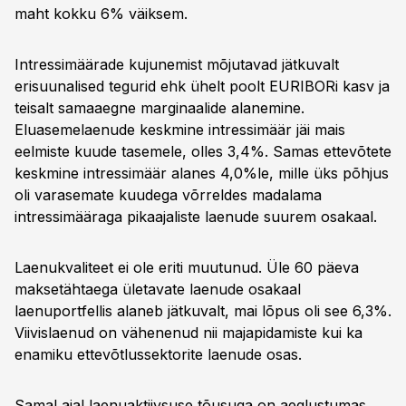
maht kokku 6% väiksem.
Intressimäärade kujunemist mõjutavad jätkuvalt
erisuunalised tegurid ehk ühelt poolt EURIBORi kasv ja
teisalt samaaegne marginaalide alanemine.
Eluasemelaenude keskmine intressimäär jäi mais
eelmiste kuude tasemele, olles 3,4%. Samas ettevõtete
keskmine intressimäär alanes 4,0%le, mille üks põhjus
oli varasemate kuudega võrreldes madalama
intressimääraga pikaajaliste laenude suurem osakaal.
Laenukvaliteet ei ole eriti muutunud. Üle 60 päeva
maksetähtaega ületavate laenude osakaal
laenuportfellis alaneb jätkuvalt, mai lõpus oli see 6,3%.
Viivislaenud on vähenenud nii majapidamiste kui ka
enamiku ettevõtlussektorite laenude osas.
Samal ajal laenuaktiivsuse tõusuga on aeglustumas