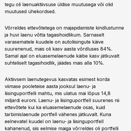
tegu oli laenuaktiivsuse üldise muutusega või olid
muutused ühekordsed.
Võrreldes ettevõtetega on majapidamiste kindlustunne
ja huvi laenu võtta tagasihoidlikum. Sarnaselt
varasematele kuudele on autoliisingute käive
suurenenud, mais oli kasv aasta võrdluses 84%.
Samal ajal on eluasemelaenude käibe kasv jätkuvalt
suhteliselt tagasihoidlik, jäädes mais alla 10%.
Aktiivsem laenutegevus kasvatas esimest korda
viimase pooleteise aasta jooksul laenu- ja
liisinguportfelli mahtu, mis ulatus mai lõpus 14,8
miljardi euroni. Laenu- ja liisinguportfell suurenes nii
ettevõtete kui ka eluasemelaenude osas, kuid
tarbimislaenude portfell vähenes jätkuvalt. Kuna
eelnevatel kuudel on laenu- ja liisinguportfell
kahanenud, siis eelmise maiga võrreldes oli portfelli