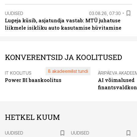
UUDISED
03.08.26, 07:30
Lugeja küsib, asjatundja vastab: MTÜ juhatuse
liikmele isikliku auto kasutamise hüvitamine
KONVERENTSID JA KOOLITUSED
8 akadeemilist tundi
IT KOOLITUS
ÄRIPÄEVA AKADEE
Power BI baaskoolitus
AI võimalused
finantsvaldko
HETKEL KUUM
UUDISED
UUDISED