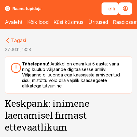
Telli
Avaleht
Kõik lood
Küsi küsimus
Üritused
Raadiosaa
cebook
cebook
Tagasi
Twitter)
Twitter)
27.06.11, 13:18
kedIn
kedIn
Tähelepanu!
Artikkel on enam kui 5 aastat vana
ning kuulub väljaande digitaalsesse arhiivi.
ail
ail
Väljaanne ei uuenda ega kaasajasta arhiveeritud
sisu, mistõttu võib olla vajalik kaasaegsete
k
k
allikatega tutvumine
Keskpank: inimene
laenamisel firmast
ettevaatlikum