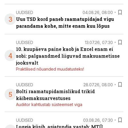
UUDISED
04.08.26, 08:00
3
Uus TSD kord paneb raamatupidajad vigu
parandama kohe, mitte enam kuu lõpus
UUDISED
13.07.26, 07:30
10. kuupäeva paine kaob ja Excel enam ei
4
sobi: palgaandmed liiguvad maksuametisse
jooksvalt
Praktilised nõuanded muudatusteks!
UUDISED
28.07.26, 08:00
Bolti raamatupidamislikud trikid
5
käibemaksuarvestuses
Audiitor kahtlustab süsteemset viga
UUDISED
03.08.26, 07:30
Lugeja küsib, asjatundja vastab: MTÜ