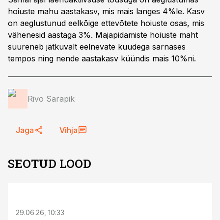
hoiuste mahu aastakasv, mis mais langes 4%le. Kasv
on aeglustunud eelkõige ettevõtete hoiuste osas, mis
vähenesid aastaga 3%. Majapidamiste hoiuste maht
suureneb jätkuvalt eelnevate kuudega sarnases
tempos ning nende aastakasv küündis mais 10%ni.
Rivo Sarapik
Jaga
Vihja
SEOTUD LOOD
ST
29.06.26, 10:33