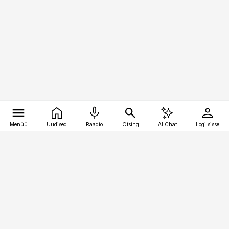
Menüü
Uudised
Raadio
Otsing
AI Chat
Logi sisse
Vana-Lõuna 39/1, 19094 Tallinn
(+372) 667 0111
raamatupidaja@raamatupidaja.ee
Telli
Reklaam