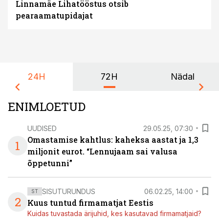
Linnamäe Lihatööstus otsib
pearaamatupidajat
24H
72H
Nädal
ENIMLOETUD
UUDISED
29.05.25, 07:30
Omastamise kahtlus: kaheksa aastat ja 1,3
1
miljonit eurot. “Lennujaam sai valusa
õppetunni”
SISUTURUNDUS
06.02.25, 14:00
ST
2
Kuus tuntud firmamatjat Eestis
Kuidas tuvastada ärijuhid, kes kasutavad firmamatjaid?