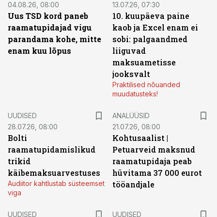
04.08.26, 08:00
13.07.26, 07:30
Uus TSD kord paneb
10. kuupäeva paine
raamatupidajad vigu
kaob ja Excel enam ei
parandama kohe, mitte
sobi: palgaandmed
enam kuu lõpus
liiguvad
maksuametisse
jooksvalt
Praktilised nõuanded
muudatusteks!
UUDISED
ANALÜÜSID
28.07.26, 08:00
21.07.26, 08:00
Bolti
Kohtusaalist
|
raamatupidamislikud
Petuarveid maksnud
trikid
raamatupidaja peab
käibemaksuarvestuses
hüvitama 37 000 eurot
Audiitor kahtlustab süsteemset
tööandjale
viga
UUDISED
UUDISED