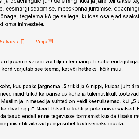
i ja coachinguid juhtidele ning ikka ja jälle tellitakse t
e, eesmärgi seadmise, meeskonna juhtimise, coaching
õnaga, tegelema kõige sellega, kuidas osalejad saaksi
d oma inimestele.
Salvesta
Vihja
kord jõuame varem või hiljem teemani juhi suhe enda juhiga.
 kord varjutab see teema, kasvõi hetkeks, kõik muu.
ht, kus peaks järgnema „5 trikki ja 6 nippi, kuidas juht är
 need nipid-trikid ka päriselus kohe ja tulemuslikult töötavad
ik. Maailm ja inimesed ja suhted on veidi keerulisemad, kui „5
ti kehtivat nippi“. Need lihtsalt ei kehti ja pole universaalsed
da tasub endalt enne tegevusse tormamist küsida (lisaks 
ning mis ehk aitavad juhiga suhet kodusemaks muuta.