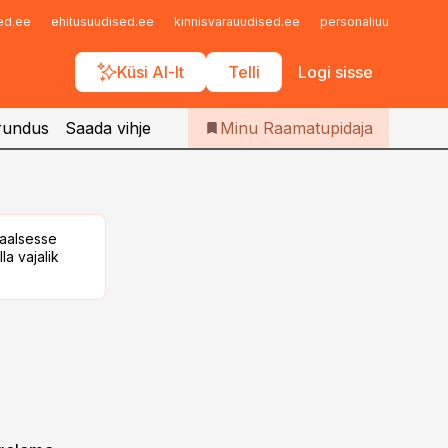
Iseteenindus
sed.ee
ehitusuudised.ee
kinnisvarauudised.ee
personaliuudised.ee
Telli Raamatupidaja
Küsi AI-lt
Telli
Logi sisse
rundus
Saada vihje
Minu Raamatupidaja
taalsesse
la vajalik