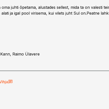
 oma juhti õpetama, alustades sellest, mida ta on valesti te
 alati ja igal pool virisema, kui vilets juht Sul on.Peatne la
 Kann, Raimo Ülavere
Vihja