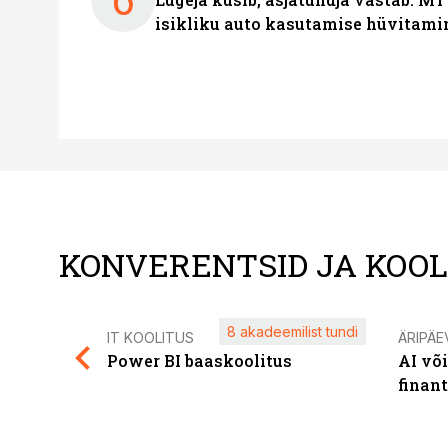
isikliku auto kasutamise hüvitami
KONVERENTSID JA KOO
8 akadeemilist tundi
IT KOOLITUS
ÄRIPÄE
Power BI baaskoolitus
AI võ
finan