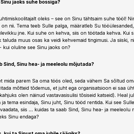
n Sinu jaoks suhe bossiga?
htimiskoolitajalt oleks – see on Sinu tähtsaim suhe tööl! Ni
a on nii. Tema teeb Sulle palga, määratleb Su tööülesanded
levikku jne. Kui suhe on kehva, siis on töötada kehva. Kui 
ik taluda muus osas ka veidi kehvemaid tingimusi. Ja siiski, n
 - kui oluline see Sinu jaoks on?
b Sind, Sinu hea- ja meeleolu mõjutada?
 et mida parem Sa oma töös oled, seda vähem Sa sõltud oma 
aritada mõtteid tõdemus, et juht ega organisatsioon ei saa üht
ahjuks olen näinud vastavasisulisi tõsiseid katseid). Heal j
 ja tema esindaja, Sinu juht, Sinu tööd rentida. Kui see Sulle
a vaadata, siis … kuidas ta saab Sind, Sinu hea- ja meeleolu
teks Sinu endaga?
, kui ta Sinust oma juhile räägiks?