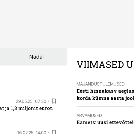
Nädal
VIIMASED U
MAJANDUSTULEMUSED
Eesti hinnakasv aeglus
korda kümne aasta joo
29.05.25, 07:30
ja 1,3 miljonit eurot.
ARVAMUSED
Eamets: u
usi ettevõtte
06.02.25, 14:00