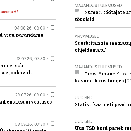
MAJANDUSTULEMUSED
Numeri töötajate a
mamatjaid?
tõusisid
04.08.26, 08:00
ad vigu parandama
ARVAMUSED
Suurbritannia raamatu
ohjeldamatu”
13.07.26, 07:30
am ei sobi:
MAJANDUSTULEMUSED
sse jooksvalt
Grow Finance’i käi
kasumlikkus langes | U
28.07.26, 08:00
UUDISED
 käibemaksuarvestuses
Statistikaameti peadir
UUDISED
03.08.26, 07:30
Uus TSD kord paneb ra
Ü juhatuse liikmele