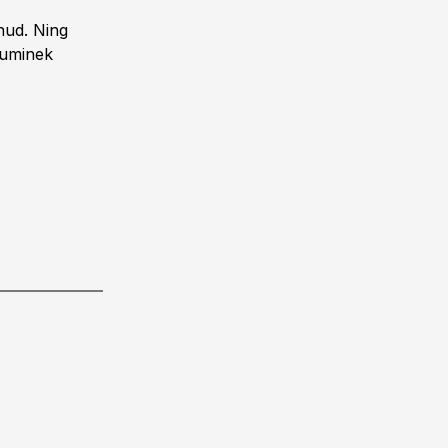
inud. Ning
hkuminek