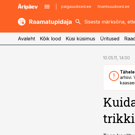
palgauudised.ee
finantsuudised.ee
kaubandus.ee
imelineajalugu.ee
kinnisvarauudised.ee
imelineteadus.ee
Avaleht
Kõik lood
Küsi küsimus
Üritused
Raad
cebook
cebook
10.05.11, 14:00
Twitter)
Twitter)
Tähele
kedIn
kedIn
arhiivi
kaasaeg
ail
ail
Kuida
k
k
trikk