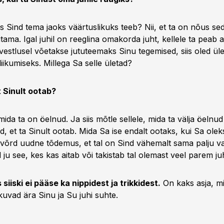
s Sind tema jaoks väärtuslikuks teeb? Nii, et ta on nõus sed
utama. Igal juhil on reeglina omakorda juht, kellele ta peab
l vestlusel võetakse jututeemaks Sinu tegemised, siis oled ül
liikumiseks. Millega Sa selle ületad?
t Sinult ootab?
mida ta on öelnud. Ja siis mõtle sellele, mida ta välja öelnud
, et ta Sinult ootab. Mida Sa ise endalt ootaks, kui Sa olek
ivõrd uudne tõdemus, et tal on Sind vähemalt sama palju vaj
 ju see, kes kas aitab või takistab tal olemast veel parem ju
siiski ei pääse ka nippidest ja trikkidest.
On kaks asja, m
ikuvad ära Sinu ja Su juhi suhte.