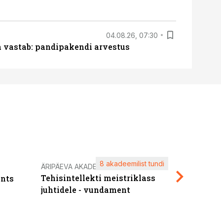
04.08.26, 07:30
ja vastab: pandipakendi arvestus
8 akadeemilist tundi
Kasuta ä
ÄRIPÄEVA AKADEEMIA
Tehisintellekti meistriklass
nts
maksuva
juhtidele - vundament