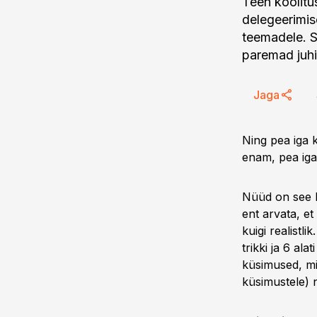
Teen koolitus
delegeerimis
teemadele. S
paremad juhi
Jaga
Ning pea iga 
enam, pea iga
Nüüd on see ko
ent arvata, et
kuigi realistl
trikki ja 6 ala
küsimused, mi
küsimustele) 