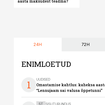
aasta maksudest teadma?
24H
72H
ENIMLOETUD
UUDISED
1
Omastamise kahtlus: kaheksa aastat 
“Lennujaam sai valusa õppetunni”
ST
SISUTURUNDUS