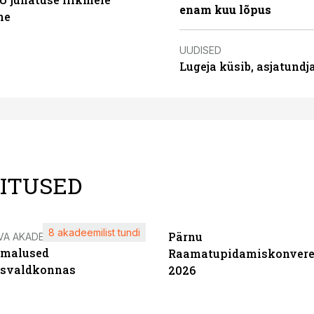
enam kuu lõpus
ne
UUDISED
Lugeja küsib, asjatund
LITUSED
8 akadeemilist tundi
Pärnu
VA AKADEEMIA
imalused
Raamatupidamiskonvere
tsvaldkonnas
2026