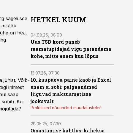
HETKEL KUUM
ng sageli see
, arutab
suhe on hea,
04.08.26, 08:00
ing
Uus TSD kord paneb
raamatupidajad vigu parandama
kohe, mitte enam kuu lõpus
13.07.26, 07:30
10. kuupäeva paine kaob ja Excel
juhist. Võib-
enam ei sobi: palgaandmed
egi inimest
liiguvad maksuametisse
uhul saab
jooksvalt
 sobib. Kui
Praktilised nõuanded muudatusteks!
 mõjutada?
29.05.25, 07:30
Omastamise kahtlus: kaheksa