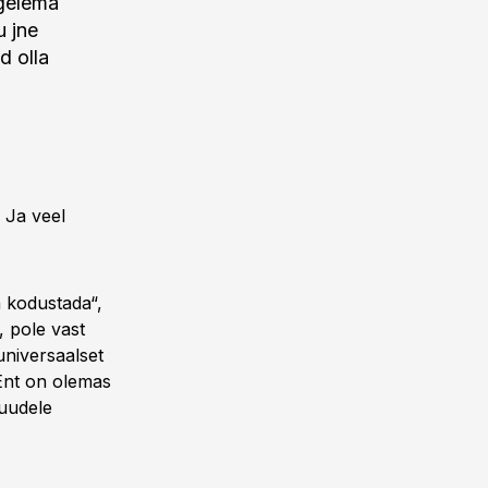
egelema
u jne
d olla
 Ja veel
a kodustada“,
, pole vast
 universaalset
. Ent on olemas
muudele