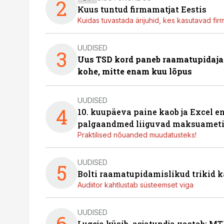
2
Kuus tuntud firmamatjat Eestis
Kuidas tuvastada ärijuhid, kes kasutavad fir
UUDISED
3
Uus TSD kord paneb raamatupidaj
kohe, mitte enam kuu lõpus
UUDISED
4
10. kuupäeva paine kaob ja Excel en
palgaandmed liiguvad maksuameti
Praktilised nõuanded muudatusteks!
UUDISED
5
Bolti raamatupidamislikud trikid
Audiitor kahtlustab süsteemset viga
UUDISED
6
Lugeja küsib, asjatundja vastab: MT