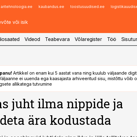
aritehnoloogia.ee
kaubandus.ee
toostusuudised.ee
logistikauudi
Infopank
Radar
iosaated
Videod
Teabevara
Võlaregister
Töö
Sisutu
panu!
Artikkel on enam kui 5 aastat vana ning kuulub väljaande digi
. Väljaanne ei uuenda ega kaasajasta arhiveeritud sisu, mistõttu võib ol
sete allikatega tutvumine
s juht ilma nippide ja
ideta ära kodustada