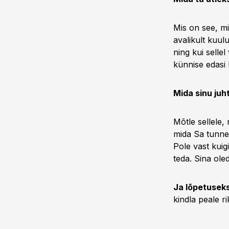
Mis on see, mi
avalikult kuul
ning kui selle
künnise edasi 
Mida sinu juh
Mõtle sellele, 
mida Sa tunned
Pole vast kuig
teda. Sina oled
Ja lõpetuseks 
kindla peale r