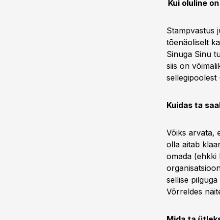
Kui oluline o
Stampvastus ju
tõenäoliselt k
Sinuga Sinu tu
siis on võimal
sellegipoolest
Kuidas ta saa
Võiks arvata,
olla aitab kla
omada (ehkki k
organisatsioon
sellise pilgug
Võrreldes näi
Mida ta ütleks