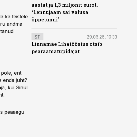
aastat ja 1,3 miljonit eurot.
“Lennujaam sai valusa
a ka teistele
õppetunni”
 aru andma
etanud
ST
29.06.26, 10:33
Linnamäe Lihatööstus otsib
pearaamatupidajat
 pole, ent
s enda juht?
a, kui Sinul
ht.
is peaaegu