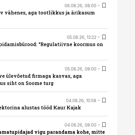
06.08.26, 08:00
rv vähenes, aga tootlikkus ja ärikasum
05.08.26, 13:22
pidamisbürood: “Regulatiivne koormus on
05.08.26, 08:00
ve ülevõetud firmaga kasvas, aga
us siht on Soome turg
04.08.26, 10:58
ektorina alustas tööd Kaur Kajak
04.08.26, 08:00
amatupidajad vigu parandama kohe, mitte