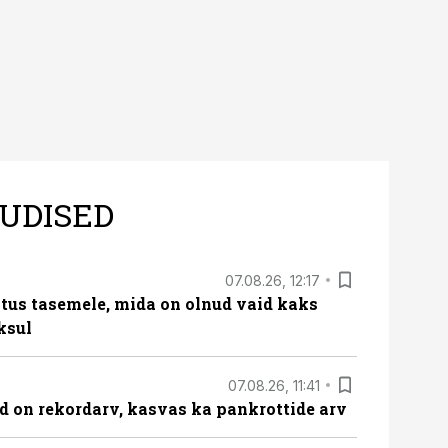
UDISED
07.08.26, 12:17
tus tasemele, mida on olnud vaid kaks
ksul
07.08.26, 11:41
id on rekordarv, kasvas ka pankrottide arv