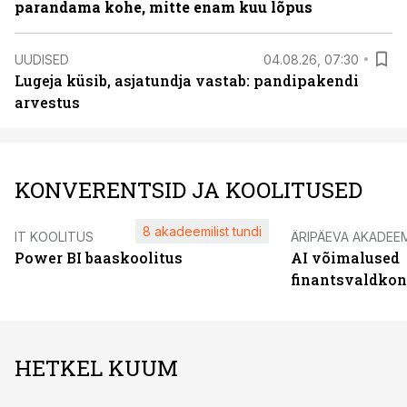
parandama kohe, mitte enam kuu lõpus
UUDISED
04.08.26, 07:30
Lugeja küsib, asjatundja vastab: pandipakendi
arvestus
KONVERENTSID JA KOOLITUSED
8 akadeemilist tundi
IT KOOLITUS
ÄRIPÄEVA AKADEE
Power BI baaskoolitus
AI võimalused
finantsvaldko
HETKEL KUUM