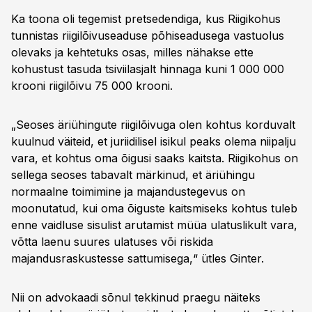
Ka toona oli tegemist pretsedendiga, kus Riigikohus
tunnistas riigilõivuseaduse põhiseadusega vastuolus
olevaks ja kehtetuks osas, milles nähakse ette
kohustust tasuda tsiviilasjalt hinnaga kuni 1 000 000
krooni riigilõivu 75 000 krooni.
„Seoses äriühingute riigilõivuga olen kohtus korduvalt
kuulnud väiteid, et juriidilisel isikul peaks olema niipalju
vara, et kohtus oma õigusi saaks kaitsta. Riigikohus on
sellega seoses tabavalt märkinud, et äriühingu
normaalne toimimine ja majandustegevus on
moonutatud, kui oma õiguste kaitsmiseks kohtus tuleb
enne vaidluse sisulist arutamist müüa ulatuslikult vara,
võtta laenu suures ulatuses või riskida
majandusraskustesse sattumisega,“ ütles Ginter.
Nii on advokaadi sõnul tekkinud praegu näiteks