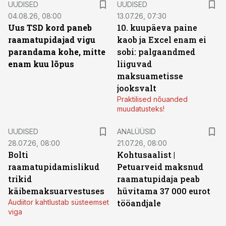
UUDISED
UUDISED
04.08.26, 08:00
13.07.26, 07:30
Uus TSD kord paneb
10. kuupäeva paine
raamatupidajad vigu
kaob ja Excel enam ei
parandama kohe, mitte
sobi: palgaandmed
enam kuu lõpus
liiguvad
maksuametisse
jooksvalt
Praktilised nõuanded
muudatusteks!
UUDISED
ANALÜÜSID
28.07.26, 08:00
21.07.26, 08:00
Bolti
Kohtusaalist
|
raamatupidamislikud
Petuarveid maksnud
trikid
raamatupidaja peab
käibemaksuarvestuses
hüvitama 37 000 eurot
Audiitor kahtlustab süsteemset
tööandjale
viga