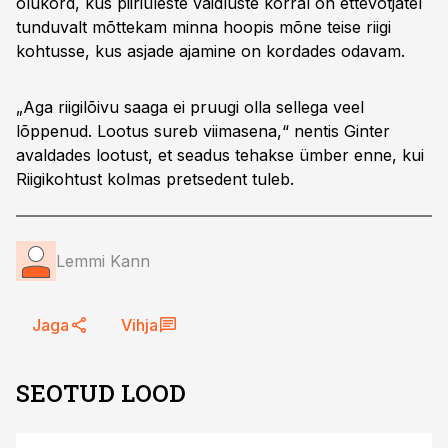
olukord, kus piiriüleste vaidluste korral on ettevõtjatel
tunduvalt mõttekam minna hoopis mõne teise riigi
kohtusse, kus asjade ajamine on kordades odavam.
„Aga riigilõivu saaga ei pruugi olla sellega veel
lõppenud. Lootus sureb viimasena,“ nentis Ginter
avaldades lootust, et seadus tehakse ümber enne, kui
Riigikohtust kolmas pretsedent tuleb.
Lemmi Kann
Jaga
Vihja
SEOTUD LOOD