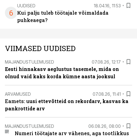
UUDISED
18.04.16, 11:53
6
Kui palju tuleb töötajale võimaldada
puhkeaega?
VIIMASED UUDISED
MAJANDUSTULEMUSED
07.08.26, 12:17
Eesti hinnakasv aeglustus tasemele, mida on
olnud vaid kaks korda kümne aasta jooksul
ARVAMUSED
07.08.26, 11:41
Eamets: u
usi ettevõtteid on rekordarv, kasvas ka
pankrottide arv
MAJANDUSTULEMUSED
06.08.26, 08:00
Numeri töötajate arv vähenes, aga tootlikkus