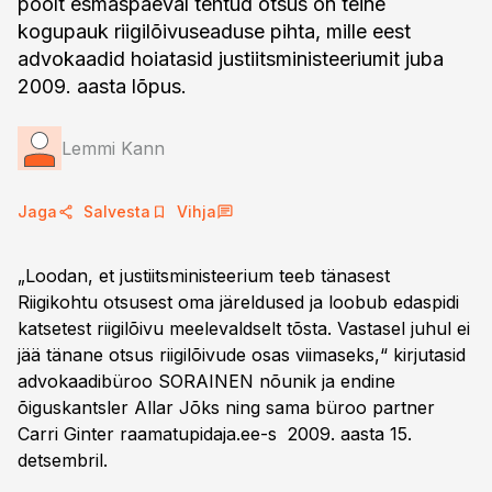
poolt esmaspäeval tehtud otsus on teine
kogupauk riigilõivuseaduse pihta, mille eest
advokaadid hoiatasid justiitsministeeriumit juba
2009. aasta lõpus.
Lemmi Kann
Jaga
Salvesta
Vihja
„Loodan, et justiitsministeerium teeb tänasest
Riigikohtu otsusest oma järeldused ja loobub edaspidi
katsetest riigilõivu meelevaldselt tõsta. Vastasel juhul ei
jää tänane otsus riigilõivude osas viimaseks,“ kirjutasid
advokaadibüroo SORAINEN nõunik ja endine
õiguskantsler Allar Jõks ning sama büroo partner
Carri Ginter raamatupidaja.ee-s 2009. aasta 15.
detsembril.