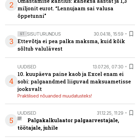
Omastamise kahtlus: kaheksa aastat ja 1,3
2
miljonit eurot. “Lennujaam sai valusa
õppetunni”
SISUTURUNDUS
30.04.18, 15:59
ST
3
Ettevõtja ei pea palka maksma, kuid kõik
sõltub valulävest
UUDISED
13.07.26, 07:30
10. kuupäeva paine kaob ja Excel enam ei
4
sobi: palgaandmed liiguvad maksuametisse
jooksvalt
Praktilised nõuanded muudatusteks!
UUDISED
31.12.25, 11:29
5
Palgakalkulaator palgaarvestajale,
töötajale, juhile