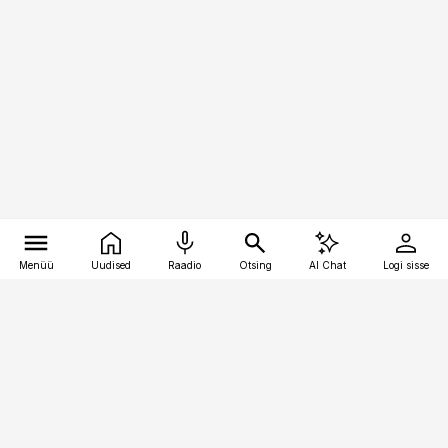
Menüü
Uudised
Raadio
Otsing
AI Chat
Logi sisse
Vana-Lõuna 39/1, 19094 Tallinn
(+372) 667 0111
raamatupidaja@raamatupidaja.ee