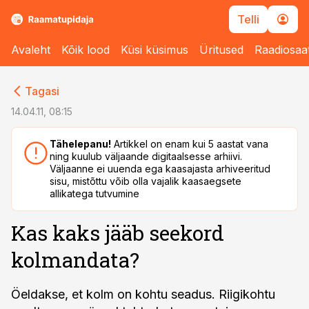
Telli
Avaleht
Kõik lood
Küsi küsimus
Üritused
Raadiosaa
cebook
cebook
Tagasi
Twitter)
Twitter)
14.04.11, 08:15
kedIn
kedIn
Tähelepanu!
Artikkel on enam kui 5 aastat vana
ning kuulub väljaande digitaalsesse arhiivi.
ail
ail
Väljaanne ei uuenda ega kaasajasta arhiveeritud
sisu, mistõttu võib olla vajalik kaasaegsete
k
k
allikatega tutvumine
Kas kaks jääb seekord
kolmandata?
Öeldakse, et kolm on kohtu seadus. Riigikohtu