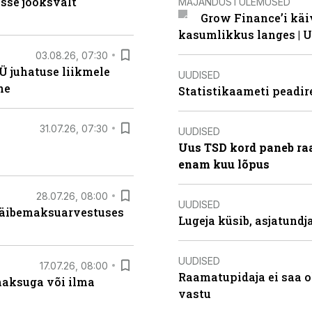
sse jooksvalt
MAJANDUSTULEMUSED
Grow Finance’i käi
kasumlikkus langes | U
03.08.26, 07:30
Ü juhatuse liikmele
UUDISED
ne
Statistikaameti peadir
31.07.26, 07:30
UUDISED
Uus TSD kord paneb ra
enam kuu lõpus
28.07.26, 08:00
UUDISED
 käibemaksuarvestuses
Lugeja küsib, asjatund
UUDISED
17.07.26, 08:00
Raamatupidaja ei saa o
aksuga või ilma
vastu