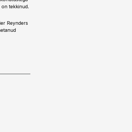
u on tekkinud.
ier Reynders
imetanud