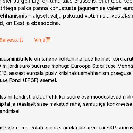
ster Jürgen Ligi on täna taas Brüsselis, et üritada koo
stritega paika panna kohustuste jagunemise valem eur
ehhanismis – algselt välja pakutud võti, mis arvestaks n
d, on Eestile ebasoodne.
Salvesta
Vihja
dusministritele on tänane kohtumine juba kolmas kord arut
 miljardi euro suuruse mahuga Euroopa Stabiilsuse Mehha
2013. aastast euroala püsiv kriisihaldusmehhanism praegus
lsuse Fondi (EFSF) asemel.
les nii fondi struktuur ehk kui suure osa moodustavad riiklik
ital ja reaalselt sisse makstud raha, samuti iga konkreetse l
andmisel.
ud valem, mis võtab aluseks nii elanike arvu kui SKP suuru