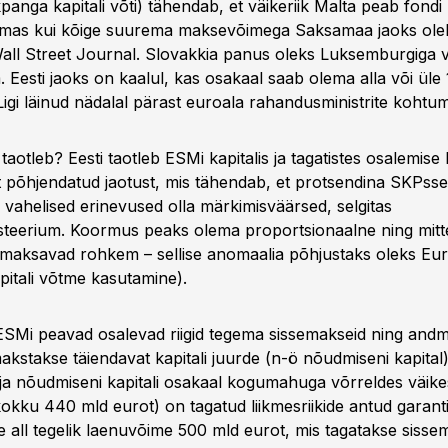
anga kapitali võti) tähendab, et väikeriik Malta peab fond
mas kui kõige suurema maksevõimega Saksamaa jaoks ole
Wall Street Journal. Slovakkia panus oleks Luksemburgiga 
 Eesti jaoks on kaalul, kas osakaal saab olema alla või ül
igi läinud nädalal pärast euroala rahandusministrite kohtum
i taotleb? Eesti taotleb ESMi kapitalis ja tagatistes osalemi
t põhjendatud jaotust, mis tähendab, et protsendina SKPsse 
e vahelised erinevused olla märkimisväärsed, selgitas
teerium. Koormus peaks olema proportsionaalne ning mitte
maksavad rohkem – sellise anomaalia põhjustaks oleks Eu
itali võtme kasutamine).
 ESMi peavad osalevad riigid tegema sissemakseid ning and
akstakse täiendavat kapitali juurde (n-ö nõudmiseni kapital
ja nõudmiseni kapitali osakaal kogumahuga võrreldes väike
okku 440 mld eurot) on tagatud liikmesriikide antud garant
 all tegelik laenuvõime 500 mld eurot, mis tagatakse sisse