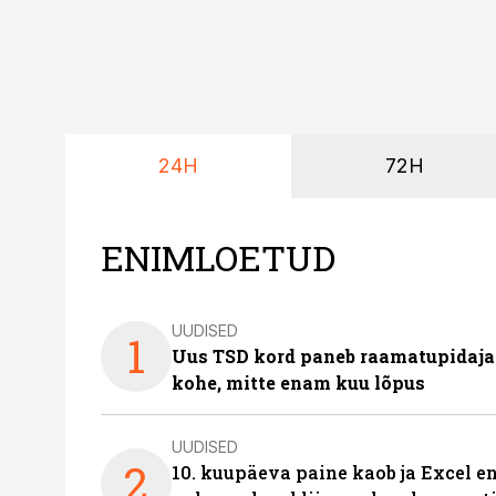
24H
72H
ENIMLOETUD
UUDISED
1
Uus TSD kord paneb raamatupidaj
kohe, mitte enam kuu lõpus
UUDISED
2
10. kuupäeva paine kaob ja Excel en