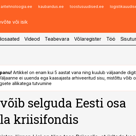
aritehnoloogia.ee
kaubandus.ee
toostusuudised.ee
logistikauudi
Infopank
Radar
iosaated
Videod
Teabevara
Võlaregister
Töö
Sisutu
panu!
Artikkel on enam kui 5 aastat vana ning kuulub väljaande digi
. Väljaanne ei uuenda ega kaasajasta arhiveeritud sisu, mistõttu võib ol
sete allikatega tutvumine
võib selguda Eesti osa
la kriisifondis