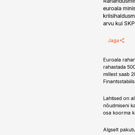
Rahandusmini
euroala mini
kriisihaldusm
arvu kui SKP
Jaga
Euroala rahan
rahastada 500
millest saab 
Finantsstabii
Lahtised on al
nõudmiseni kap
osa koorma k
Algselt pakut