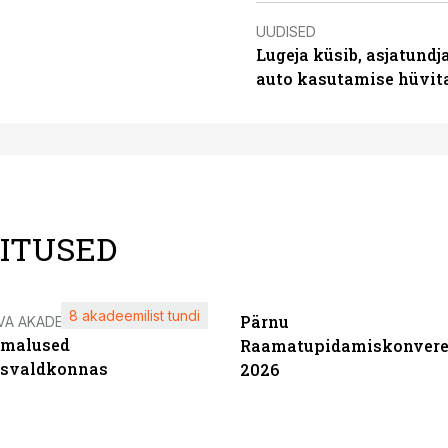
UUDISED
Lugeja küsib, asjatundj
auto kasutamise hüvi
LITUSED
8 akadeemilist tundi
Pärnu
VA AKADEEMIA
imalused
Raamatupidamiskonvere
tsvaldkonnas
2026