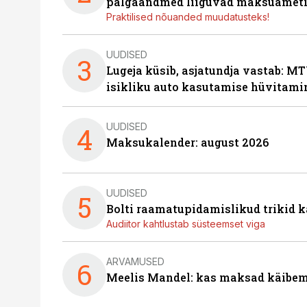
palgaandmed liiguvad maksuameti
Praktilised nõuanded muudatusteks!
UUDISED
3
Lugeja küsib, asjatundja vastab: MT
isikliku auto kasutamise hüvitami
UUDISED
4
Maksukalender: august 2026
UUDISED
5
Bolti raamatupidamislikud trikid
Audiitor kahtlustab süsteemset viga
ARVAMUSED
6
Meelis Mandel: kas maksad käibem