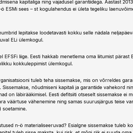
udmisena kapitaliga ning vajadusel garantiidega. Aastast 201
ö ESMi sees – st kogulahendus ei ületa tegeliku laenuvõi
umbrid lepitakse loodetavasti kokku selle nädala neljapäeva
muval ELi ülemkogul.
eel EFSFi liige. Eesti hakkab menetlema oma liitumist pärast
plikku kokkuleppimist ülemkogul.
anisatsiooni tuleb teha sissemakse, mis on võrreldes gar
 Sissemakse, nõudmiseni kapitali ja garantiide vahekord ni
 on läbirääkimisel. Eesti defitsiiti otseselt sissemakse ei m
ra väärtuse vähenemine ning samas suurusjärgus teise var
 soetamine.
ohutused n-ö materialiseeruvad? Esialgne sissemakse tuleb k
ital tuleb sisse maksta, kui risk, et mõni riik ei suuda om