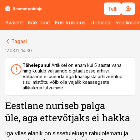
Telli
Avaleht
Kõik lood
Küsi küsimus
Üritused
Raadiosaa
cebook
cebook
Tagasi
Twitter)
Twitter)
17.03.11, 14:30
kedIn
kedIn
Tähelepanu!
Artikkel on enam kui 5 aastat vana
ning kuulub väljaande digitaalsesse arhiivi.
ail
ail
Väljaanne ei uuenda ega kaasajasta arhiveeritud
sisu, mistõttu võib olla vajalik kaasaegsete
k
k
allikatega tutvumine
Eestlane nuriseb palga
üle, aga ettevõtjaks ei hakka
Iga viies elanik on sissetulekuga rahulolematu ja