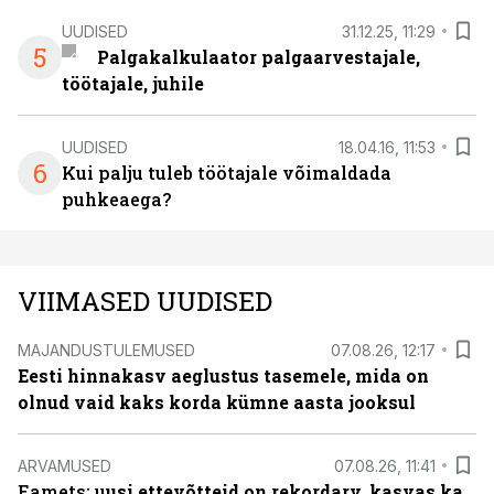
UUDISED
31.12.25, 11:29
5
Palgakalkulaator palgaarvestajale,
töötajale, juhile
UUDISED
18.04.16, 11:53
6
Kui palju tuleb töötajale võimaldada
puhkeaega?
VIIMASED UUDISED
MAJANDUSTULEMUSED
07.08.26, 12:17
Eesti hinnakasv aeglustus tasemele, mida on
olnud vaid kaks korda kümne aasta jooksul
ARVAMUSED
07.08.26, 11:41
Eamets: u
usi ettevõtteid on rekordarv, kasvas ka