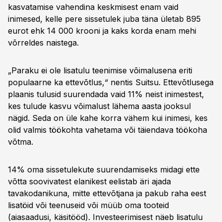
kasvatamise vahendina keskmisest enam vaid
inimesed, kelle pere sissetulek juba täna ületab 895
eurot ehk 14 000 krooni ja kaks korda enam mehi
võrreldes naistega.
„Paraku ei ole lisatulu teenimise võimalusena eriti
populaarne ka ettevõtlus,“ nentis Suitsu. Ettevõtlusega
plaanis tulusid suurendada vaid 11% neist inimestest,
kes tulude kasvu võimalust lähema aasta jooksul
nägid. Seda on üle kahe korra vähem kui inimesi, kes
olid valmis töökohta vahetama või täiendava töökoha
võtma.
14% oma sissetulekute suurendamiseks midagi ette
võtta soovivatest elanikest eelistab äri ajada
tavakodanikuna, mitte ettevõtjana ja pakub raha eest
lisatöid või teenuseid või müüb oma tooteid
(aiasaadusi, käsitööd). Investeerimisest näeb lisatulu