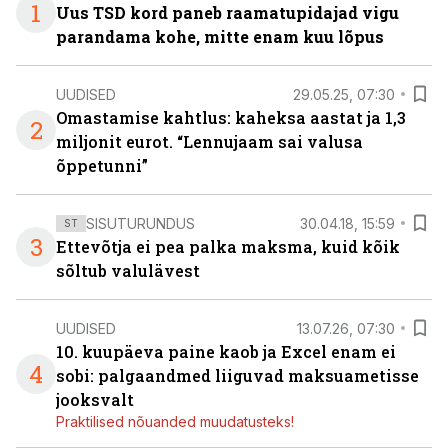
1
Uus TSD kord paneb raamatupidajad vigu
parandama kohe, mitte enam kuu lõpus
UUDISED
29.05.25, 07:30
Omastamise kahtlus: kaheksa aastat ja 1,3
2
miljonit eurot. “Lennujaam sai valusa
õppetunni”
SISUTURUNDUS
30.04.18, 15:59
ST
3
Ettevõtja ei pea palka maksma, kuid kõik
sõltub valulävest
UUDISED
13.07.26, 07:30
10. kuupäeva paine kaob ja Excel enam ei
4
sobi: palgaandmed liiguvad maksuametisse
jooksvalt
Praktilised nõuanded muudatusteks!