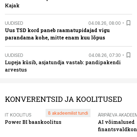
Kajak
UUDISED
04.08.26, 08:00
Uus TSD kord paneb raamatupidajad vigu
parandama kohe, mitte enam kuu lõpus
UUDISED
04.08.26, 07:30
Lugeja küsib, asjatundja vastab: pandipakendi
arvestus
KONVERENTSID JA KOOLITUSED
8 akadeemilist tundi
IT KOOLITUS
ÄRIPÄEVA AKADEE
Power BI baaskoolitus
AI võimalused
finantsvaldko