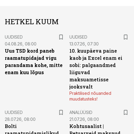
HETKEL KUUM
UUDISED
UUDISED
04.08.26, 08:00
13.07.26, 07:30
Uus TSD kord paneb
10. kuupäeva paine
raamatupidajad vigu
kaob ja Excel enam ei
parandama kohe, mitte
sobi: palgaandmed
enam kuu lõpus
liiguvad
maksuametisse
jooksvalt
Praktilised nõuanded
muudatusteks!
UUDISED
ANALÜÜSID
28.07.26, 08:00
21.07.26, 08:00
Bolti
Kohtusaalist
|
raamatupidamislikud
Petuarveid maksnud