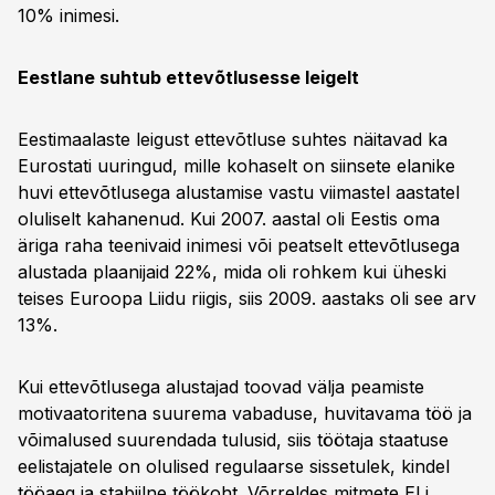
10% inimesi.
Eestlane suhtub ettevõtlusesse leigelt
Eestimaalaste leigust ettevõtluse suhtes näitavad ka
Eurostati uuringud, mille kohaselt on siinsete elanike
huvi ettevõtlusega alustamise vastu viimastel aastatel
oluliselt kahanenud. Kui 2007. aastal oli Eestis oma
äriga raha teenivaid inimesi või peatselt ettevõtlusega
alustada plaanijaid 22%, mida oli rohkem kui üheski
teises Euroopa Liidu riigis, siis 2009. aastaks oli see arv
13%.
Kui ettevõtlusega alustajad toovad välja peamiste
motivaatoritena suurema vabaduse, huvitavama töö ja
võimalused suurendada tulusid, siis töötaja staatuse
eelistajatele on olulised regulaarse sissetulek, kindel
tööaeg ja stabiilne töökoht. Võrreldes mitmete ELi