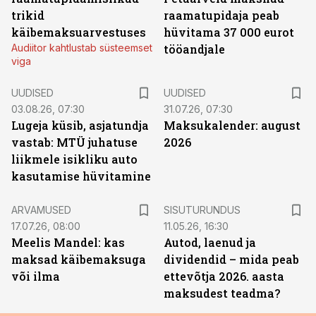
trikid
raamatupidaja peab
käibemaksuarvestuses
hüvitama 37 000 eurot
Audiitor kahtlustab süsteemset
tööandjale
viga
UUDISED
UUDISED
03.08.26, 07:30
31.07.26, 07:30
Lugeja küsib, asjatundja
Maksukalender: august
vastab: MTÜ juhatuse
2026
liikmele isikliku auto
kasutamise hüvitamine
ST
ARVAMUSED
SISUTURUNDUS
17.07.26, 08:00
11.05.26, 16:30
Meelis Mandel: kas
Autod, laenud ja
maksad käibemaksuga
dividendid – mida peab
või ilma
ettevõtja 2026. aasta
maksudest teadma?