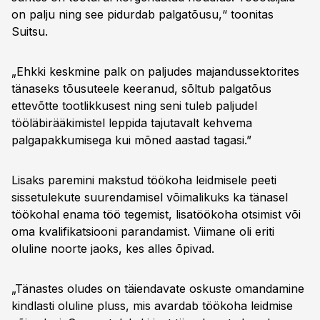
on palju ning see pidurdab palgatõusu,“ toonitas
Suitsu.
„Ehkki keskmine palk on paljudes majandussektorites
tänaseks tõusuteele keeranud, sõltub palgatõus
ettevõtte tootlikkusest ning seni tuleb paljudel
tööläbirääkimistel leppida tajutavalt kehvema
palgapakkumisega kui mõned aastad tagasi.”
Lisaks paremini makstud töökoha leidmisele peeti
sissetulekute suurendamisel võimalikuks ka tänasel
töökohal enama töö tegemist, lisatöökoha otsimist või
oma kvalifikatsiooni parandamist. Viimane oli eriti
oluline noorte jaoks, kes alles õpivad.
„Tänastes oludes on täiendavate oskuste omandamine
kindlasti oluline pluss, mis avardab töökoha leidmise