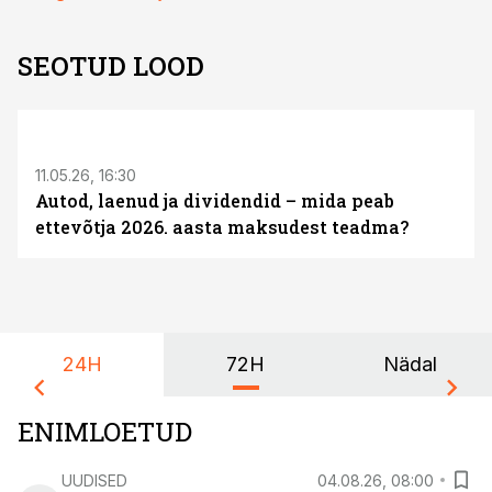
SEOTUD LOOD
ST
11.05.26, 16:30
Autod, laenud ja dividendid – mida peab
ettevõtja 2026. aasta maksudest teadma?
24H
72H
Nädal
ENIMLOETUD
UUDISED
04.08.26, 08:00