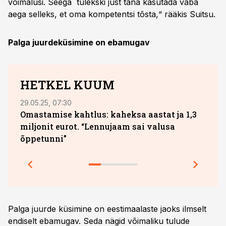
võimalusi. Seega tulekski just täna kasutada vaba
aega selleks, et oma kompetentsi tõsta,“ rääkis Suitsu.
Palga juurdeküsimine on ebamugav
HETKEL KUUM
29.05.25, 07:30
04.08
Omastamise kahtlus: kaheksa aastat ja 1,3
Uus 
miljonit eurot. “Lennujaam sai valusa
para
õppetunni”
Palga juurde küsimine on eestimaalaste jaoks ilmselt
endiselt ebamugav. Seda nägid võimaliku tulude