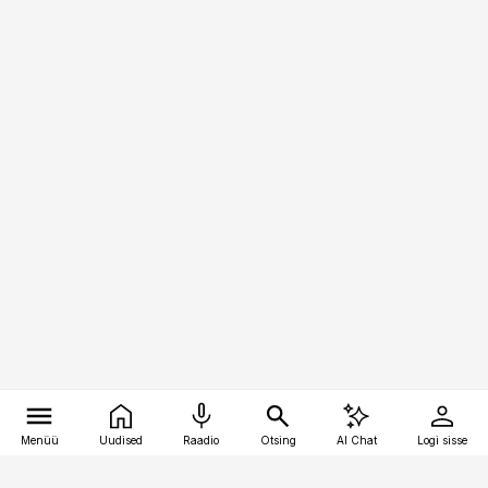
Menüü
Uudised
Raadio
Otsing
AI Chat
Logi sisse