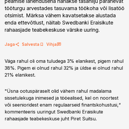
peamise lahendusena nähakse tasahilju paranevat
tööturgu arvestades tasuvama töökoha või lisatöö
otsimist. Märksa vähem kavatsetakse alustada
enda ettevõtlust, näitab Swedbanki Eraisikute
rahaasjade teabekeskuse värske uuring.
Jaga
Salvesta
Vihja
Väga rahul oli oma tuludega 3% elanikest, pigem rahul
38%. Pigem ei olnud rahul 32% ja üldse ei olnud rahul
21% elanikest.
"Üsna ootuspäraselt olid vähem rahul madalama
sissetulekuga inimesed ja tööealised, kel on noortest
või seenioridest enam regulaarseid finantskohustusi,“
kommenteeris uuringut Swedbanki Eraisikute
rahaasjade teabekeskuse juht Piret Suitsu.