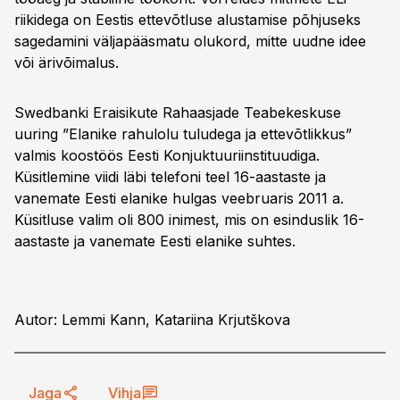
riikidega on Eestis ettevõtluse alustamise põhjuseks
sagedamini väljapääsmatu olukord, mitte uudne idee
või ärivõimalus.
Swedbanki Eraisikute Rahaasjade Teabekeskuse
uuring ”Elanike rahulolu tuludega ja ettevõtlikkus”
valmis koostöös Eesti Konjuktuuriinstituudiga.
Küsitlemine viidi läbi telefoni teel 16-aastaste ja
vanemate Eesti elanike hulgas veebruaris 2011 a.
Küsitluse valim oli 800 inimest, mis on esinduslik 16-
aastaste ja vanemate Eesti elanike suhtes.
Autor: Lemmi Kann, Katariina Krjutškova
Jaga
Vihja