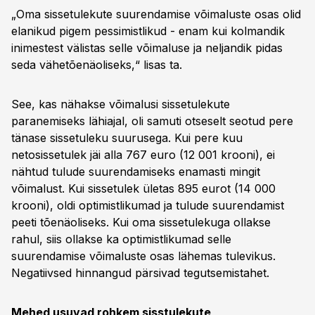
„Oma sissetulekute suurendamise võimaluste osas olid
elanikud pigem pessimistlikud - enam kui kolmandik
inimestest välistas selle võimaluse ja neljandik pidas
seda vähetõenäoliseks,“ lisas ta.
See, kas nähakse võimalusi sissetulekute
paranemiseks lähiajal, oli samuti otseselt seotud pere
tänase sissetuleku suurusega. Kui pere kuu
netosissetulek jäi alla 767 euro (12 001 krooni), ei
nähtud tulude suurendamiseks enamasti mingit
võimalust. Kui sissetulek ületas 895 eurot (14 000
krooni), oldi optimistlikumad ja tulude suurendamist
peeti tõenäoliseks. Kui oma sissetulekuga ollakse
rahul, siis ollakse ka optimistlikumad selle
suurendamise võimaluste osas lähemas tulevikus.
Negatiivsed hinnangud pärsivad tegutsemistahet.
Mehed usuvad rohkem sisstulekute