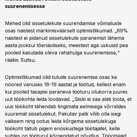
suurenemisesse
Mehed olid sissetulekute suurendamise võimaluste
osas naistest märkimisväärselt optimistlikumad. „69%
naistest ei pidanud sissetulekute paranemist lähema
aasta jooksul tõenäoliseks, meestest aga uskusid pea
pooled kasutada oleva rahahulga suurenemisse,“
rääkis Suitsu.
Optimistlikumad olid tulude suurenemise osas ka
noored vanuses 16-19 aastat ja töötud, kellest enam
kui pooled tasapisi paraneva tööturu olukorra juures
uut töökohta leida loodavad. „Siiski ei saa alati loota, et
uus töökoht tähendab tingimata eelmisega võrreldes
suuremat sissetulekut. Pakutav palk võib olla isegi
väiksem ning ootus leida kõrgema sissetulekuga
töökoht täitub pigem erioskustega töötajatel, kelle
suhtes on tööturul kõrgendatud nõudlus. Tööotsijaid