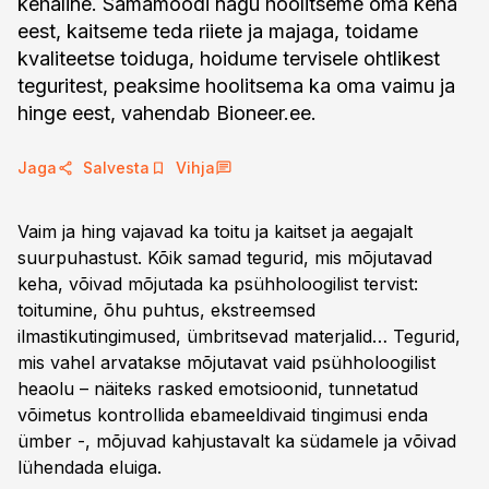
kehaline. Samamoodi nagu hoolitseme oma keha
eest, kaitseme teda riiete ja majaga, toidame
kvaliteetse toiduga, hoidume tervisele ohtlikest
teguritest, peaksime hoolitsema ka oma vaimu ja
hinge eest, vahendab Bioneer.ee.
Jaga
Salvesta
Vihja
Vaim ja hing vajavad ka toitu ja kaitset ja aegajalt
suurpuhastust. Kõik samad tegurid, mis mõjutavad
keha, võivad mõjutada ka psühholoogilist tervist:
toitumine, õhu puhtus, ekstreemsed
ilmastikutingimused, ümbritsevad materjalid… Tegurid,
mis vahel arvatakse mõjutavat vaid psühholoogilist
heaolu – näiteks rasked emotsioonid, tunnetatud
võimetus kontrollida ebameeldivaid tingimusi enda
ümber -, mõjuvad kahjustavalt ka südamele ja võivad
lühendada eluiga.