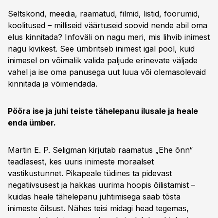
Seltskond, meedia, raamatud, filmid, listid, foorumid,
koolitused – milliseid väärtuseid soovid nende abil oma
elus kinnitada? Infoväli on nagu meri, mis lihvib inimest
nagu kivikest. See ümbritseb inimest igal pool, kuid
inimesel on võimalik valida paljude erinevate väljade
vahel ja ise oma panusega uut luua või olemasolevaid
kinnitada ja võimendada.
Pööra ise ja juhi teiste tähelepanu ilusale ja heale
enda ümber.
Martin E. P. Seligman kirjutab raamatus „Ehe õnn“
teadlasest, kes uuris inimeste moraalset
vastikustunnet. Pikapeale tüdines ta pidevast
negatiivsusest ja hakkas uurima hoopis õilistamist –
kuidas heale tähelepanu juhtimisega saab tõsta
inimeste õilsust. Nähes teisi midagi head tegemas,