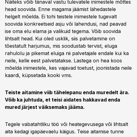
Näiteks võib tänaval vastu tulevatele inimestele mõttes
head soovida. Enne magama jäämist lähedastele
helgelt mõelda. Ei tohi teistele inimestele tugevalt
soovida konkreetseid asju või lahendusi, nad peavad
ise oma elu elama ja valikuid tegema. Võib soovida
lihtsalt head. Kui oled usklik, siis palvetamine on
tõestatult harjumus, mis soodustab tervist, eluga
rahulolu ja pikemat eluiga nii palvetajale endale kui ka
neile, kelle eest palvetatakse. Lastega on hea koos
mõelda inimestele, kes vajavad toetust, joonistada neile
kaardi, küpsetada kooki vms.
Teiste aitamine viib tähelepanu enda muredelt ära.
Võib ka juhtuda, et teisi aidates hakkavad enda
mured järjest väiksemaks jääma.
Tegele vabatahtliku töö või heategevusega või lihtsalt
aita kedagi igapäevaelu käigus. Teise aitamise tunne