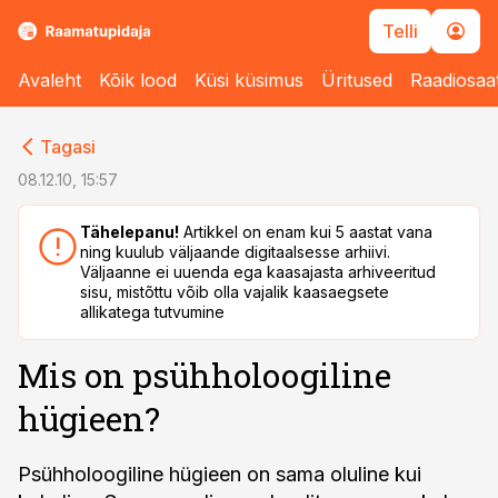
Telli
Avaleht
Kõik lood
Küsi küsimus
Üritused
Raadiosaa
cebook
cebook
Tagasi
Twitter)
Twitter)
08.12.10, 15:57
kedIn
kedIn
Tähelepanu!
Artikkel on enam kui 5 aastat vana
ning kuulub väljaande digitaalsesse arhiivi.
ail
ail
Väljaanne ei uuenda ega kaasajasta arhiveeritud
sisu, mistõttu võib olla vajalik kaasaegsete
k
k
allikatega tutvumine
Mis on psühholoogiline
hügieen?
Psühholoogiline hügieen on sama oluline kui