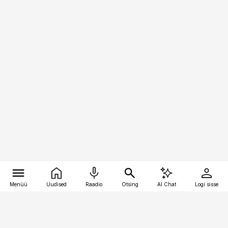
Menüü
Uudised
Raadio
Otsing
AI Chat
Logi sisse
Vana-Lõuna 39/1, 19094 Tallinn