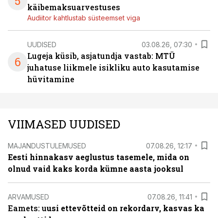
5
käibemaksuarvestuses
Audiitor kahtlustab süsteemset viga
UUDISED
03.08.26, 07:30
Lugeja küsib, asjatundja vastab: MTÜ
6
juhatuse liikmele isikliku auto kasutamise
hüvitamine
VIIMASED UUDISED
MAJANDUSTULEMUSED
07.08.26, 12:17
Eesti hinnakasv aeglustus tasemele, mida on
olnud vaid kaks korda kümne aasta jooksul
ARVAMUSED
07.08.26, 11:41
Eamets: u
usi ettevõtteid on rekordarv, kasvas ka