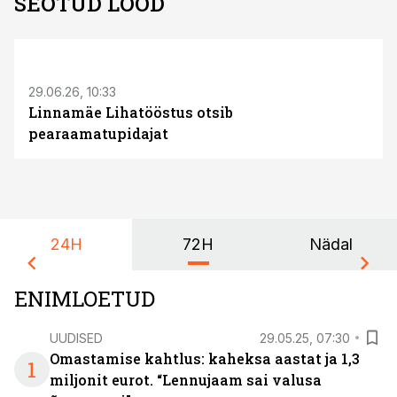
SEOTUD LOOD
ST
29.06.26, 10:33
Linnamäe Lihatööstus otsib
pearaamatupidajat
24H
72H
Nädal
ENIMLOETUD
UUDISED
29.05.25, 07:30
Omastamise kahtlus: kaheksa aastat ja 1,3
1
miljonit eurot. “Lennujaam sai valusa