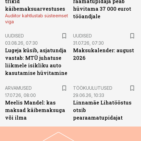
trikid
raamatupidaja peab
käibemaksuarvestuses
hüvitama 37 000 eurot
Audiitor kahtlustab süsteemset
tööandjale
viga
UUDISED
UUDISED
03.08.26, 07:30
31.07.26, 07:30
Lugeja küsib, asjatundja
Maksukalender: august
vastab: MTÜ juhatuse
2026
liikmele isikliku auto
kasutamise hüvitamine
ST
ARVAMUSED
TÖÖKUULUTUSED
17.07.26, 08:00
29.06.26, 10:33
Meelis Mandel: kas
Linnamäe Lihatööstus
maksad käibemaksuga
otsib
või ilma
pearaamatupidajat