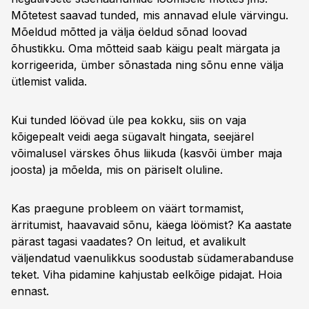
Mõtetest saavad tunded, mis annavad elule värvingu.
Mõeldud mõtted ja välja öeldud sõnad loovad
õhustikku. Oma mõtteid saab käigu pealt märgata ja
korrigeerida, ümber sõnastada ning sõnu enne välja
ütlemist valida.
Kui tunded löövad üle pea kokku, siis on vaja
kõigepealt veidi aega sügavalt hingata, seejärel
võimalusel värskes õhus liikuda (kasvõi ümber maja
joosta) ja mõelda, mis on päriselt oluline.
Kas praegune probleem on väärt tormamist,
ärritumist, haavavaid sõnu, käega löömist? Ka aastate
pärast tagasi vaadates? On leitud, et avalikult
väljendatud vaenulikkus soodustab südamerabanduse
teket. Viha pidamine kahjustab eelkõige pidajat. Hoia
ennast.