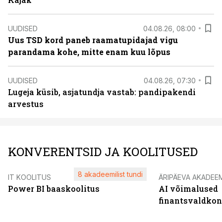
UUDISED
04.08.26, 08:00
Uus TSD kord paneb raamatupidajad vigu
parandama kohe, mitte enam kuu lõpus
UUDISED
04.08.26, 07:30
Lugeja küsib, asjatundja vastab: pandipakendi
arvestus
KONVERENTSID JA KOOLITUSED
8 akadeemilist tundi
IT KOOLITUS
ÄRIPÄEVA AKADEE
Power BI baaskoolitus
AI võimalused
finantsvaldko