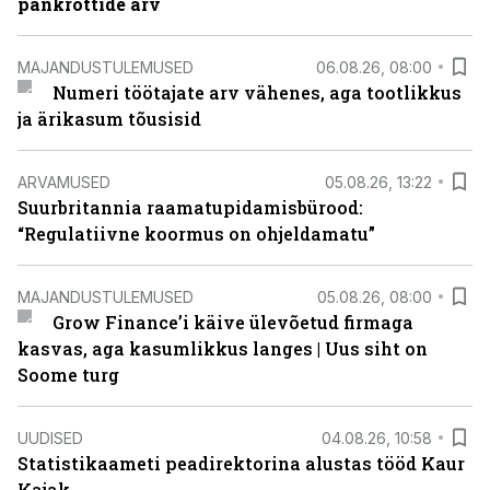
pankrottide arv
MAJANDUSTULEMUSED
06.08.26, 08:00
Numeri töötajate arv vähenes, aga tootlikkus
ja ärikasum tõusisid
ARVAMUSED
05.08.26, 13:22
Suurbritannia raamatupidamisbürood:
“Regulatiivne koormus on ohjeldamatu”
MAJANDUSTULEMUSED
05.08.26, 08:00
Grow Finance’i käive ülevõetud firmaga
kasvas, aga kasumlikkus langes | Uus siht on
Soome turg
UUDISED
04.08.26, 10:58
Statistikaameti peadirektorina alustas tööd Kaur
Kajak