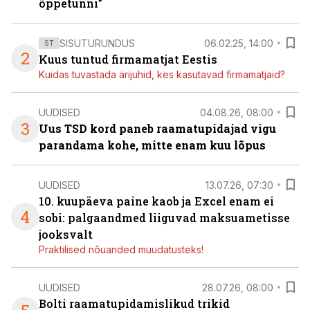
õppetunni”
SISUTURUNDUS
06.02.25, 14:00
ST
2
Kuus tuntud firmamatjat Eestis
Kuidas tuvastada ärijuhid, kes kasutavad firmamatjaid?
UUDISED
04.08.26, 08:00
3
Uus TSD kord paneb raamatupidajad vigu
parandama kohe, mitte enam kuu lõpus
UUDISED
13.07.26, 07:30
10. kuupäeva paine kaob ja Excel enam ei
4
sobi: palgaandmed liiguvad maksuametisse
jooksvalt
Praktilised nõuanded muudatusteks!
UUDISED
28.07.26, 08:00
Bolti raamatupidamislikud trikid