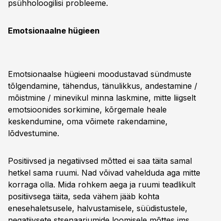
psühholoogilisi probleeme.
Emotsionaalne hügieen
Emotsionaalse hügieeni moodustavad sündmuste
tõlgendamine, tähendus, tänulikkus, andestamine /
mõistmine / minevikul minna laskmine, mitte liigselt
emotsioonides sorkimine, kõrgemale heale
keskendumine, oma võimete rakendamine,
lõdvestumine.
Positiivsed ja negatiivsed mõtted ei saa täita samal
hetkel sama ruumi. Nad võivad vahelduda aga mitte
korraga olla. Mida rohkem aega ja ruumi teadlikult
positiivsega täita, seda vähem jääb kohta
enesehaletsusele, halvustamisele, süüdistustele,
negatiivsete stsenaariumide loomisele mõttes jms.