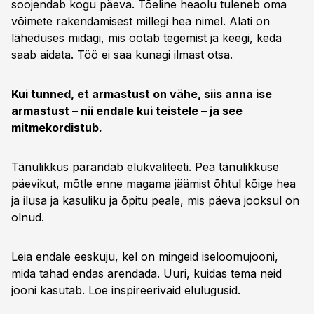
soojendab kogu päeva. Tõeline heaolu tuleneb oma
võimete rakendamisest millegi hea nimel. Alati on
läheduses midagi, mis ootab tegemist ja keegi, keda
saab aidata. Töö ei saa kunagi ilmast otsa.
Kui tunned, et armastust on vähe, siis anna ise
armastust – nii endale kui teistele – ja see
mitmekordistub.
Tänulikkus parandab elukvaliteeti. Pea tänulikkuse
päevikut, mõtle enne magama jäämist õhtul kõige hea
ja ilusa ja kasuliku ja õpitu peale, mis päeva jooksul on
olnud.
Leia endale eeskuju, kel on mingeid iseloomujooni,
mida tahad endas arendada. Uuri, kuidas tema neid
jooni kasutab. Loe inspireerivaid elulugusid.