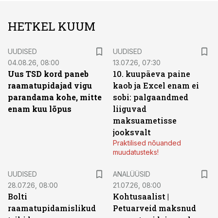
HETKEL KUUM
UUDISED
UUDISED
04.08.26, 08:00
13.07.26, 07:30
Uus TSD kord paneb
10. kuupäeva paine
raamatupidajad vigu
kaob ja Excel enam ei
parandama kohe, mitte
sobi: palgaandmed
enam kuu lõpus
liiguvad
maksuametisse
jooksvalt
Praktilised nõuanded
muudatusteks!
UUDISED
ANALÜÜSID
28.07.26, 08:00
21.07.26, 08:00
Bolti
Kohtusaalist
|
raamatupidamislikud
Petuarveid maksnud