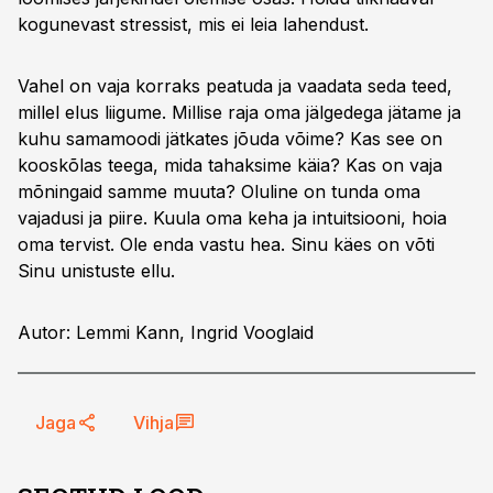
kogunevast stressist, mis ei leia lahendust.
Vahel on vaja korraks peatuda ja vaadata seda teed,
millel elus liigume. Millise raja oma jälgedega jätame ja
kuhu samamoodi jätkates jõuda võime? Kas see on
kooskõlas teega, mida tahaksime käia? Kas on vaja
mõningaid samme muuta? Oluline on tunda oma
vajadusi ja piire. Kuula oma keha ja intuitsiooni, hoia
oma tervist. Ole enda vastu hea. Sinu käes on võti
Sinu unistuste ellu.
Autor: Lemmi Kann, Ingrid Vooglaid
Jaga
Vihja