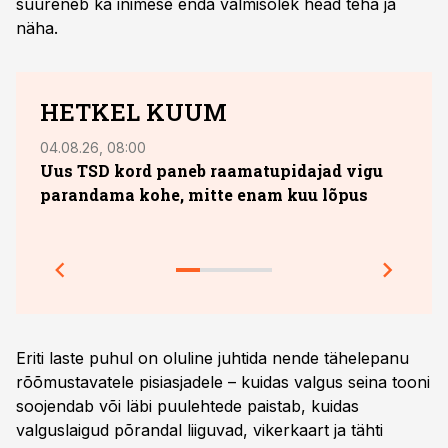
suureneb ka inimese enda valmisolek head teha ja
näha.
HETKEL KUUM
04.08.26, 08:00
13.07.
Uus TSD kord paneb raamatupidajad vigu
10. 
parandama kohe, mitte enam kuu lõpus
sobi
jook
Prakt
Eriti laste puhul on oluline juhtida nende tähelepanu
rõõmustavatele pisiasjadele – kuidas valgus seina tooni
soojendab või läbi puulehtede paistab, kuidas
valguslaigud põrandal liiguvad, vikerkaart ja tähti