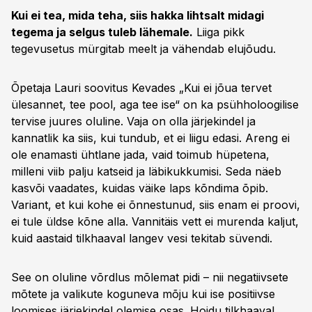
Kui ei tea, mida teha, siis hakka lihtsalt midagi
tegema ja selgus tuleb lähemale.
Liiga pikk
tegevusetus mürgitab meelt ja vähendab elujõudu.
Õpetaja Lauri soovitus Kevades „Kui ei jõua tervet
ülesannet, tee pool, aga tee ise“ on ka psühholoogilise
tervise juures oluline. Vaja on olla järjekindel ja
kannatlik ka siis, kui tundub, et ei liigu edasi. Areng ei
ole enamasti ühtlane jada, vaid toimub hüpetena,
milleni viib palju katseid ja läbikukkumisi. Seda näeb
kasvõi vaadates, kuidas väike laps kõndima õpib.
Variant, et kui kohe ei õnnestunud, siis enam ei proovi,
ei tule üldse kõne alla. Vannitäis vett ei murenda kaljut,
kuid aastaid tilkhaaval langev vesi tekitab süvendi.
See on oluline võrdlus mõlemat pidi – nii negatiivsete
mõtete ja valikute koguneva mõju kui ise positiivse
loomises järjekindel olemise osas. Hoidu tilkhaaval