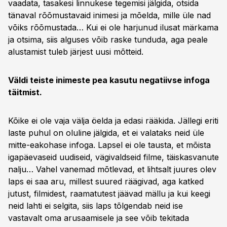
vaadata, tasakesi linnukese tegemisi jälgida, otsida
tänaval rõõmustavaid inimesi ja mõelda, mille üle nad
võiks rõõmustada… Kui ei ole harjunud ilusat märkama
ja otsima, siis alguses võib raske tunduda, aga peale
alustamist tuleb järjest uusi mõtteid.
Väldi teiste inimeste pea kasutu negatiivse infoga
täitmist.
Kõike ei ole vaja välja öelda ja edasi rääkida. Jällegi eriti
laste puhul on oluline jälgida, et ei valataks neid üle
mitte-eakohase infoga. Lapsel ei ole tausta, et mõista
igapäevaseid uudiseid, vägivaldseid filme, täiskasvanute
nalju… Vahel vanemad mõtlevad, et lihtsalt juures olev
laps ei saa aru, millest suured räägivad, aga katked
jutust, filmidest, raamatutest jäävad mällu ja kui keegi
neid lahti ei selgita, siis laps tõlgendab neid ise
vastavalt oma arusaamisele ja see võib tekitada