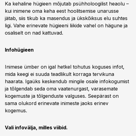
Ka kehaline hügieen mõjutab psühholoogilist heaolu –
kui inimene oma keha eest hoolitsemise unarusse
jätab, siis tikub ka masendus ja ükskõiksus elu suhtes
ligi. Vahe erinevate hügieeni liikide vahel on hägune ja
osaliselt on nad kattuvad.
Infohügieen
Inimese ümber on igal hetkel tohutus koguses infot,
mida keegi ei suuda teadlikult korraga tervikuna
haarata. Igaüks keskendub mingile osale infokogumist
ja tõlgendab seda oma vaatenurgast, varasemate
kogemuste ja tõlgenduste valguses. Seepärast on
sama olukord erinevate inimeste jaoks erinev
kogemus.
Vali infovälja, milles viibid.