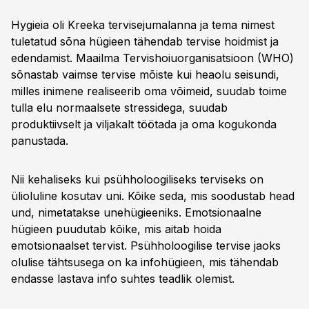
Hygieia oli Kreeka tervisejumalanna ja tema nimest
tuletatud sõna hügieen tähendab tervise hoidmist ja
edendamist. Maailma Tervishoiuorganisatsioon (WHO)
sõnastab vaimse tervise mõiste kui heaolu seisundi,
milles inimene realiseerib oma võimeid, suudab toime
tulla elu normaalsete stressidega, suudab
produktiivselt ja viljakalt töötada ja oma kogukonda
panustada.
Nii kehaliseks kui psühholoogiliseks terviseks on
ülioluline kosutav uni. Kõike seda, mis soodustab head
und, nimetatakse unehügieeniks. Emotsionaalne
hügieen puudutab kõike, mis aitab hoida
emotsionaalset tervist. Psühholoogilise tervise jaoks
olulise tähtsusega on ka infohügieen, mis tähendab
endasse lastava info suhtes teadlik olemist.