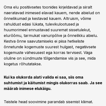
Oma elu positiivsetes toonides kirjeldavad ja siiralt
naeratavad inimesed elavad kauem, nende abielud on
õnnelikumad ja kestavad kauem. Altruism, võime
rahuldust edasi lükata, tulevikulootused ja
huumorimeel ennustavad suuremat sissetulekut,
elurõõmu, tarmukat vanuripõlve ja õnnelikku abielu.
Kestva õnne saavutamiseks ei piisa hetkeliste
õnnetunde kogemuste suurest hulgast, negatiivsete
kogemuste vähesusest ega korras tervisest. Väga
oluline on sündmuste tõlgendamise viis ja see, mida
kogetus rõhutatakse.
Kui ka olukorda alati valida ei saa, siis oma
suhtumist ja käitumist mingis olukorras saab. Ja see
määrab inimese elukäigu.
Teistele head soovimine parandab sisemist kliimat.