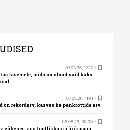
UDISED
07.08.26, 12:17
tus tasemele, mida on olnud vaid kaks
ksul
07.08.26, 11:41
id on rekordarv, kasvas ka pankrottide arv
06.08.26, 08:00
rv vähenes, aga tootlikkus ja ärikasum