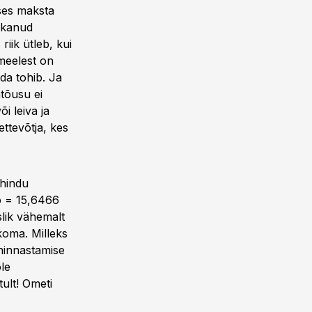
uses maksta
hakanud
riik ütleb, kui
 meelest on
da tohib. Ja
atõusu ei
i leiva ja
ttevõtja, kes
 hindu
o = 15,6466
lik vähemalt
koma. Milleks
a hinnastamise
le
ult! Ometi