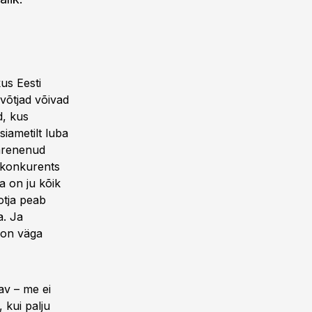
us Eesti
evõtjad võivad
d, kus
iametilt luba
 arenenud
 konkurents
 on ju kõik
ootja peab
a. Ja
e on väga
v – me ei
, kui palju