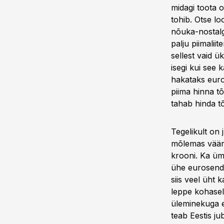
midagi toota o
tohib. Otse l
nõuka-nostalgi
palju piimali
sellest vaid ü
isegi kui see 
hakataks euro
piima hinna t
tahab hinda tõ
Tegelikult on 
mõlemas vääri
krooni. Ka üm
ühe eurosendi
siis veel üht 
leppe kohasel
üleminekuga e
teab Eestis ju