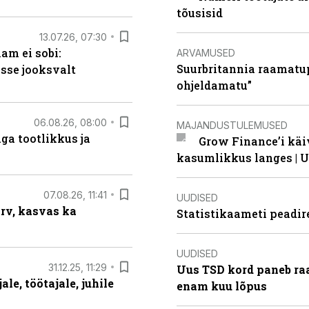
tõusisid
13.07.26, 07:30
am ei sobi:
ARVAMUSED
Suurbritannia raamatu
sse jooksvalt
ohjeldamatu”
06.08.26, 08:00
MAJANDUSTULEMUSED
ga tootlikkus ja
Grow Finance’i käi
kasumlikkus langes | U
07.08.26, 11:41
UUDISED
arv, kasvas ka
Statistikaameti peadir
UUDISED
31.12.25, 11:29
Uus TSD kord paneb ra
le, töötajale, juhile
enam kuu lõpus