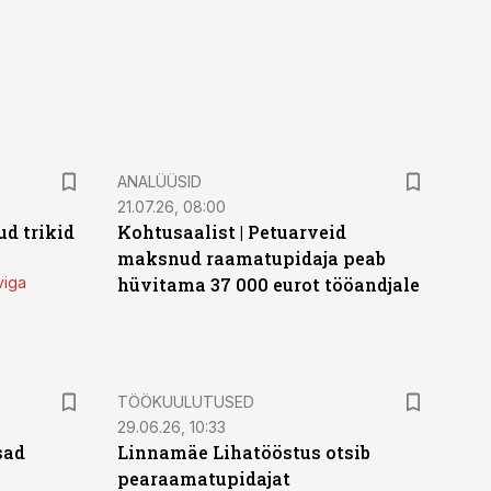
ANALÜÜSID
21.07.26, 08:00
d trikid
Kohtusaalist
|
Petuarveid
maksnud raamatupidaja peab
viga
hüvitama 37 000 eurot tööandjale
ST
TÖÖKUULUTUSED
29.06.26, 10:33
sad
Linnamäe Lihatööstus otsib
pearaamatupidajat