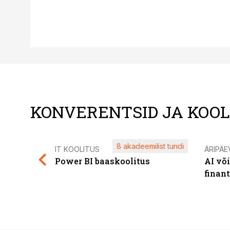
KONVERENTSID JA KOO
8 akadeemilist tundi
IT KOOLITUS
ÄRIPÄE
Power BI baaskoolitus
AI võ
finan