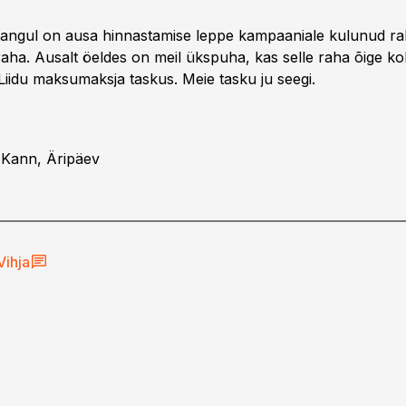
nangul on ausa hinnastamise leppe kampaaniale kulunud r
aha. Ausalt öeldes on meil ükspuha, kas selle raha õige koh
iidu maksumaksja taskus. Meie tasku ju seegi.
 Kann, Äripäev
Vihja
ud ja dividendid –
ttevõtja 2026.
sudest teadma?