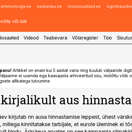
aritehnoloogia.ee
kaubandus.ee
toostusuudised.ee
logistikauudi
Infopank
Radar
iosaated
Videod
Teabevara
Võlaregister
Töö
Sisutu
panu!
Artikkel on enam kui 5 aastat vana ning kuulub väljaande digi
. Väljaanne ei uuenda ega kaasajasta arhiveeritud sisu, mistõttu võib ol
sete allikatega tutvumine
kirjalikult aus hinnast
ev kirjutab nn ausa hinnastamise leppest, ühest värsk
millega kinnitatakse tarbijale, et eurole üleminek ei tõ
lt hindu. Äripäeva arvates on see kampaania silmakirja