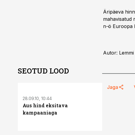
Äripäeva hin
mahavisatud r
n-ö Euroopa L
Autor: Lemmi
SEOTUD LOOD
ST
Jaga
28.09.10, 10:44
11.05.26, 16:30
Aus hind eksitava
Autod, laen
kampaaniaga
mida peab e
aasta mak