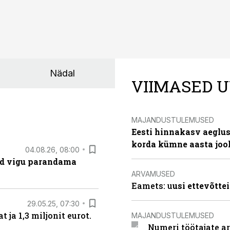
Nädal
VIIMASED U
MAJANDUSTULEMUSED
Eesti hinnakasv aeglus
korda kümne aasta joo
04.08.26, 08:00
ad vigu parandama
ARVAMUSED
Eamets: u
usi ettevõtte
29.05.25, 07:30
ja 1,3 miljonit eurot.
MAJANDUSTULEMUSED
Numeri töötajate a