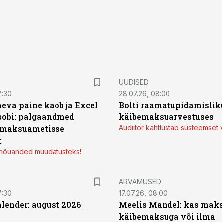
UUDISED
7:30
28.07.26, 08:00
äeva paine kaob ja Excel
Bolti raamatupidamisliku
sobi: palgaandmed
käibemaksuarvestuses
 maksuametisse
Audiitor kahtlustab süsteemset 
t
d nõuanded muudatusteks!
ARVAMUSED
7:30
17.07.26, 08:00
ender: august 2026
Meelis Mandel: kas mak
käibemaksuga või ilma