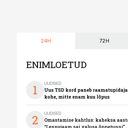
24H
72H
ENIMLOETUD
UUDISED
1
Uus TSD kord paneb raamatupidaj
kohe, mitte enam kuu lõpus
UUDISED
2
Omastamise kahtlus: kaheksa aastat 
“Lennujaam sai valusa õppetunni”