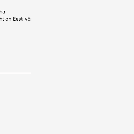
aha
t on Eesti või