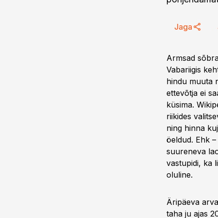
Jaga
Armsad sõbrad 
Vabariigis keh
hindu muuta n
ettevõtja ei 
küsima. Wikip
riikides vali
ning hinna ku
öeldud. Ehk – k
suureneva lao
vastupidi, ka 
oluline.
Äripäeva arva
taha ju ajas 2