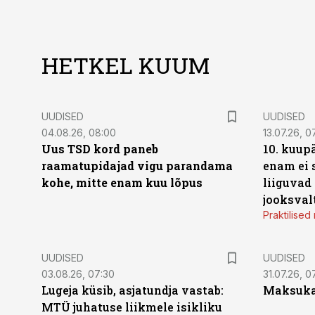
HETKEL KUUM
UUDISED
UUDISED
04.08.26, 08:00
13.07.26, 0
Uus TSD kord paneb
10. kuup
raamatupidajad vigu parandama
enam ei 
kohe, mitte enam kuu lõpus
liiguvad
jooksval
Praktilise
UUDISED
UUDISED
03.08.26, 07:30
31.07.26, 0
Lugeja küsib, asjatundja vastab:
Maksukal
MTÜ juhatuse liikmele isikliku