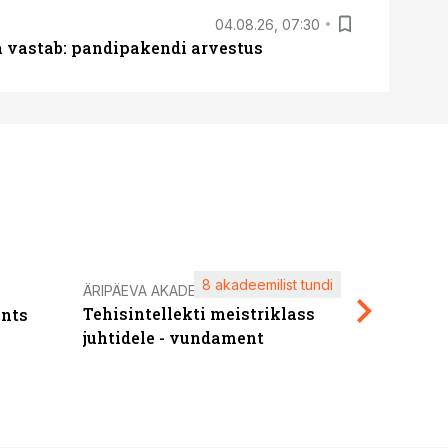
04.08.26, 07:30
ja vastab: pandipakendi arvestus
8 akadeemilist tundi
Kasuta ä
ÄRIPÄEVA AKADEEMIA
Tehisintellekti meistriklass
nts
maksuva
juhtidele - vundament