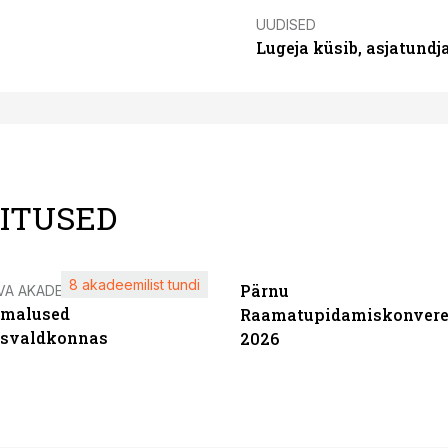
UUDISED
Lugeja küsib, asjatund
LITUSED
8 akadeemilist tundi
Pärnu
VA AKADEEMIA
imalused
Raamatupidamiskonvere
tsvaldkonnas
2026