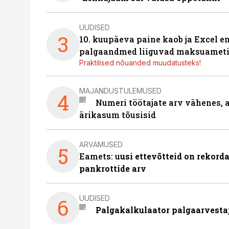
UUDISED
3
10. kuupäeva paine kaob ja Excel en
palgaandmed liiguvad maksuameti
Praktilised nõuanded muudatusteks!
MAJANDUSTULEMUSED
4
Numeri töötajate arv vähenes, a
ärikasum tõusisid
ARVAMUSED
5
Eamets: u
usi ettevõtteid on rekord
pankrottide arv
UUDISED
6
Palgakalkulaator palgaarvestaja