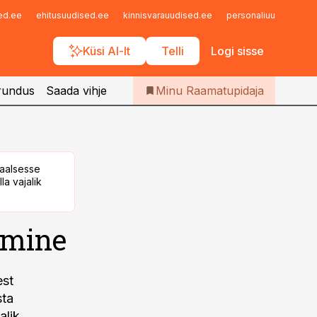
Iseteenindus
sed.ee
ehitusuudised.ee
kinnisvarauudised.ee
personaliuudised.ee
Telli Raamatupidaja
Küsi AI-lt
Telli
Logi sisse
rundus
Saada vihje
Minu Raamatupidaja
taalsesse
la vajalik
amine
est
sta
lik.