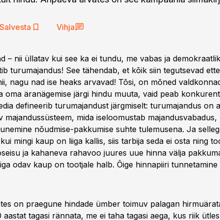
Salvesta
Vihja
– nii üllatav kui see ka ei tundu, me vabas ja demokraatlik
tib turumajandus! See tähendab, et kõik siin tegutsevad ett
ii, nagu nad ise heaks arvavad! Tõsi, on mõned valdkonna
saa oma äranägemise järgi hindu muuta, vaid peab konkurents
edia defineerib turumajandust järgmiselt: turumajandus on
tsev majandussüsteem, mida iseloomustab majandusvabadus,
junemine nõudmise-pakkumise suhte tulemusena. Ja sellega
ui mingi kaup on liiga kallis, siis tarbija seda ei osta ning t
seisu ja kahaneva rahavoo juures uue hinna välja pakkum
liiga odav kaup on tootjale halb. Õige hinnapiiri tunnetamin
tes on praegune hindade ümber toimuv palagan hirmuärata
0 aastat tagasi rännata, me ei taha tagasi aega, kus riik ütles