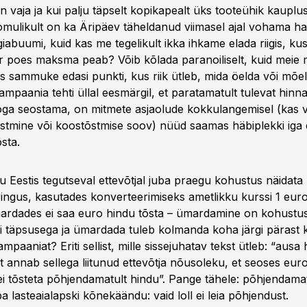
n vaja ja kui palju täpselt kopikapealt üks tooteühik kaupl
oomulikult on ka Äripäev täheldanud viimasel ajal vohama 
abuumi, kuid kas me tegelikult ikka ihkame elada riigis, kus 
iter poes maksma peab? Võib kõlada paranoiliselt, kuid meie
ks sammuke edasi punkti, kus riik ütleb, mida öelda või mõel
kampaania tehti üllal eesmärgil, et paratamatult tulevat hinn
ga seostama, on mitmete asjaolude kokkulangemisel (kas võ
õstmine või koostõstmise soov) nüüd saamas häbiplekki iga e
sta.
ju Eestis tegutseval ettevõtjal juba praegu kohustus näidata
ngus, kasutades konverteerimiseks ametlikku kurssi 1 eur
ardades ei saa euro hindu tõsta – ümardamine on kohustus
 täpsusega ja ümardada tuleb kolmanda koha järgi pärast 
kampaaniat? Eriti sellist, mille sissejuhatav tekst ütleb: “aus
t annab sellega liitunud ettevõtja nõusoleku, et seoses euro
i tõsteta põhjendamatult hindu”. Pange tähele: põhjendamat
ba lasteaialapski kõnekäändu: vaid loll ei leia põhjendust.