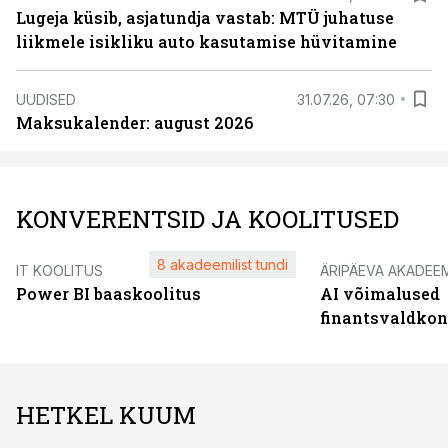
Lugeja küsib, asjatundja vastab: MTÜ juhatuse
liikmele isikliku auto kasutamise hüvitamine
UUDISED
31.07.26, 07:30
Maksukalender: august 2026
KONVERENTSID JA KOOLITUSED
8 akadeemilist tundi
IT KOOLITUS
ÄRIPÄEVA AKADEE
Power BI baaskoolitus
AI võimalused
finantsvaldko
HETKEL KUUM