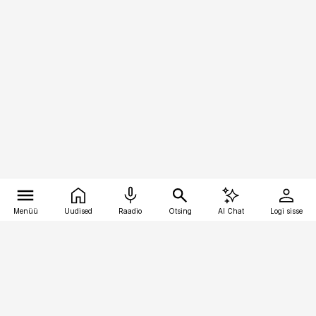
Menüü
Uudised
Raadio
Otsing
AI Chat
Logi sisse
Vana-Lõuna 39/1, 19094 Tallinn
(+372) 667 0111
raamatupidaja@raamatupidaja.ee