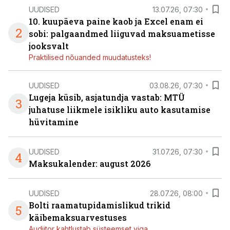
UUDISED
13.07.26, 07:30
10. kuupäeva paine kaob ja Excel enam ei
2
sobi: palgaandmed liiguvad maksuametisse
jooksvalt
Praktilised nõuanded muudatusteks!
UUDISED
03.08.26, 07:30
Lugeja küsib, asjatundja vastab: MTÜ
3
juhatuse liikmele isikliku auto kasutamise
hüvitamine
UUDISED
31.07.26, 07:30
4
Maksukalender: august 2026
UUDISED
28.07.26, 08:00
Bolti raamatupidamislikud trikid
5
käibemaksuarvestuses
Audiitor kahtlustab süsteemset viga