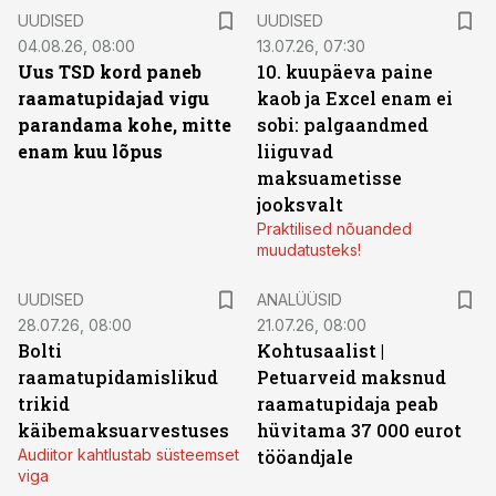
UUDISED
UUDISED
04.08.26, 08:00
13.07.26, 07:30
Uus TSD kord paneb
10. kuupäeva paine
raamatupidajad vigu
kaob ja Excel enam ei
parandama kohe, mitte
sobi: palgaandmed
enam kuu lõpus
liiguvad
maksuametisse
jooksvalt
Praktilised nõuanded
muudatusteks!
UUDISED
ANALÜÜSID
28.07.26, 08:00
21.07.26, 08:00
Bolti
Kohtusaalist
|
raamatupidamislikud
Petuarveid maksnud
trikid
raamatupidaja peab
käibemaksuarvestuses
hüvitama 37 000 eurot
Audiitor kahtlustab süsteemset
tööandjale
viga