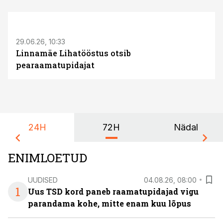
ST
29.06.26, 10:33
Linnamäe Lihatööstus otsib
pearaamatupidajat
24H
72H
Nädal
ENIMLOETUD
UUDISED
04.08.26, 08:00
1
Uus TSD kord paneb raamatupidajad vigu
parandama kohe, mitte enam kuu lõpus