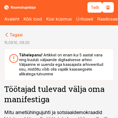
Telli
Avaleht
Kõik lood
Küsi küsimus
Üritused
Raadiosaa
cebook
cebook
Tagasi
Twitter)
Twitter)
15.09.10, 09:20
kedIn
kedIn
Tähelepanu!
Artikkel on enam kui 5 aastat vana
ning kuulub väljaande digitaalsesse arhiivi.
ail
ail
Väljaanne ei uuenda ega kaasajasta arhiveeritud
sisu, mistõttu võib olla vajalik kaasaegsete
k
k
allikatega tutvumine
Töötajad tulevad välja oma
manifestiga
Mitu ametiühingujuhti ja sotsiaaldemokraadid