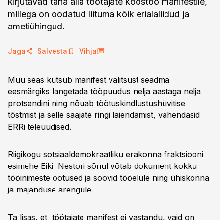
kirjutavad täna alla töötajate koostöö manifestile,
millega on oodatud liituma kõik erialaliidud ja
ametiühingud.
Jaga
Salvesta
Vihja
Muu seas kutsub manifest valitsust seadma
eesmärgiks langetada tööpuudus nelja aastaga nelja
protsendini ning nõuab töötuskindlustushüvitise
tõstmist ja selle saajate ringi laiendamist, vahendasid
ERRi teleuudised.
Riigikogu sotsiaaldemokraatliku erakonna fraktsiooni
esimehe Eiki Nestori sõnul võtab dokument kokku
tööinimeste ootused ja soovid tööelule ning ühiskonna
ja majanduse arengule.
Ta lisas, et töötajate manifest ei vastandu, vaid on