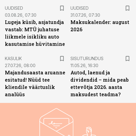
UUDISED
UUDISED
03.08.26, 07:30
31.07.26, 07:30
Lugeja küsib, asjatundja
Maksukalender: august
vastab: MTÜ juhatuse
2026
liikmele isikliku auto
kasutamise hüvitamine
ST
KASULIK
SISUTURUNDUS
27.07.26, 08:00
11.05.26, 16:30
Majandusaasta aruanne
Autod, laenud ja
esitatud! Nüüd tee
dividendid – mida peab
kliendile väärtuslik
ettevõtja 2026. aasta
analüüs
maksudest teadma?