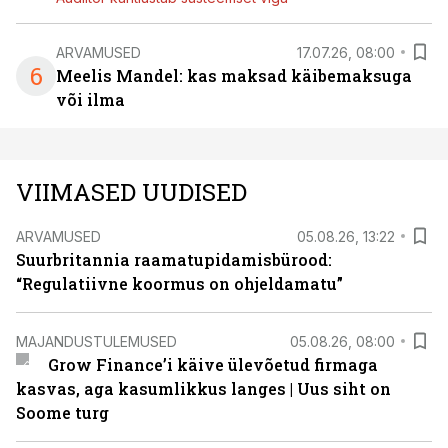
ARVAMUSED
17.07.26, 08:00
6
Meelis Mandel: kas maksad käibemaksuga
või ilma
VIIMASED UUDISED
ARVAMUSED
05.08.26, 13:22
Suurbritannia raamatupidamisbürood:
“Regulatiivne koormus on ohjeldamatu”
MAJANDUSTULEMUSED
05.08.26, 08:00
Grow Finance’i käive ülevõetud firmaga
kasvas, aga kasumlikkus langes | Uus siht on
Soome turg