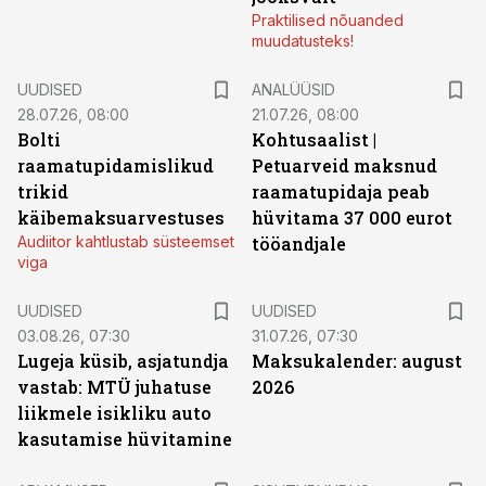
Praktilised nõuanded
muudatusteks!
UUDISED
ANALÜÜSID
28.07.26, 08:00
21.07.26, 08:00
Bolti
Kohtusaalist
|
raamatupidamislikud
Petuarveid maksnud
trikid
raamatupidaja peab
käibemaksuarvestuses
hüvitama 37 000 eurot
Audiitor kahtlustab süsteemset
tööandjale
viga
UUDISED
UUDISED
03.08.26, 07:30
31.07.26, 07:30
Lugeja küsib, asjatundja
Maksukalender: august
vastab: MTÜ juhatuse
2026
liikmele isikliku auto
kasutamise hüvitamine
ST