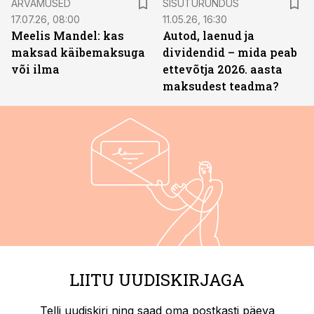
ARVAMUSED
SISUTURUNDUS
17.07.26, 08:00
11.05.26, 16:30
Meelis Mandel: kas
Autod, laenud ja
maksad käibemaksuga
dividendid – mida peab
või ilma
ettevõtja 2026. aasta
maksudest teadma?
LIITU UUDISKIRJAGA
Telli uudiskiri ning saad oma postkasti päeva