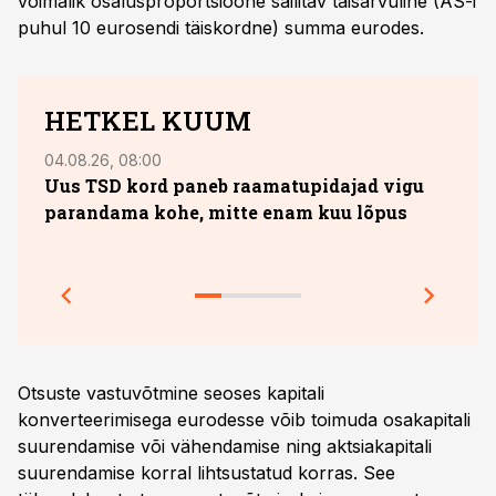
võimalik osalusproportsioone säilitav täisarvuline (AS-i
puhul 10 eurosendi täiskordne) summa eurodes.
HETKEL KUUM
04.08.26, 08:00
13.07.
Uus TSD kord paneb raamatupidajad vigu
10. 
parandama kohe, mitte enam kuu lõpus
sobi
jook
Prakt
Otsuste vastuvõtmine seoses kapitali
konverteerimisega eurodesse võib toimuda osakapitali
suurendamise või vähendamise ning aktsiakapitali
suurendamise korral lihtsustatud korras. See