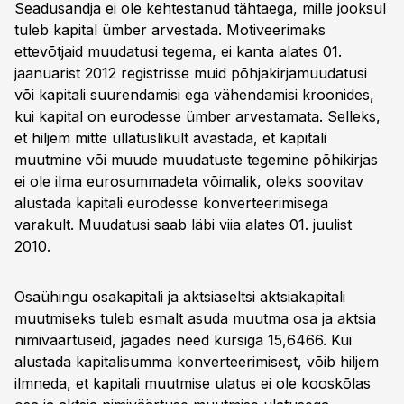
Seadusandja ei ole kehtestanud tähtaega, mille jooksul
tuleb kapital ümber arvestada. Motiveerimaks
ettevõtjaid muudatusi tegema, ei kanta alates 01.
jaanuarist 2012 registrisse muid põhjakirjamuudatusi
või kapitali suurendamisi ega vähendamisi kroonides,
kui kapital on eurodesse ümber arvestamata. Selleks,
et hiljem mitte üllatuslikult avastada, et kapitali
muutmine või muude muudatuste tegemine põhikirjas
ei ole ilma eurosummadeta võimalik, oleks soovitav
alustada kapitali eurodesse konverteerimisega
varakult. Muudatusi saab läbi viia alates 01. juulist
2010.
Osaühingu osakapitali ja aktsiaseltsi aktsiakapitali
muutmiseks tuleb esmalt asuda muutma osa ja aktsia
nimiväärtuseid, jagades need kursiga 15,6466. Kui
alustada kapitalisumma konverteerimisest, võib hiljem
ilmneda, et kapitali muutmise ulatus ei ole kooskõlas