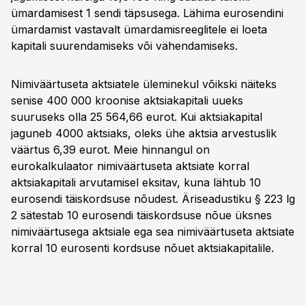
ümardamisest 1 sendi täpsusega. Lähima eurosendini
ümardamist vastavalt ümardamisreeglitele ei loeta
kapitali suurendamiseks või vähendamiseks.
Nimiväärtuseta aktsiatele üleminekul võikski näiteks
senise 400 000 kroonise aktsiakapitali uueks
suuruseks olla 25 564,66 eurot. Kui aktsiakapital
jaguneb 4000 aktsiaks, oleks ühe aktsia arvestuslik
väärtus 6,39 eurot. Meie hinnangul on
eurokalkulaator nimiväärtuseta aktsiate korral
aktsiakapitali arvutamisel eksitav, kuna lähtub 10
eurosendi täiskordsuse nõudest. Äriseadustiku § 223 lg
2 sätestab 10 eurosendi täiskordsuse nõue üksnes
nimiväärtusega aktsiale ega sea nimiväärtuseta aktsiate
korral 10 eurosenti kordsuse nõuet aktsiakapitalile.