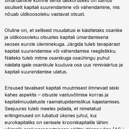
ümardamine kümne sendi täiskordseks on samuti
sisuliselt kapitali suurendamine või vähendamine, mis
nõuab üldkoosoleku vastavat otsust.
Oluline on, et selliseid muudatusi ei käsitletaks osanike
ja üldkoosoleku otsustes kapitali ümardamisena
seoses eurole üleminekuga. Järgida tuleb tavapärast
kapitali suurendamise või vähendamise reeglistikku.
Näiteks tuleb mitme osanikuga osaühingu puhul
näidata igale osanikule kuuluva osa uus nimiväärtus ja
kapitali suurendamise ulatus.
Erisused tavalisest kapitali muutmisest ilmnevad siiski
kahes aspektis – otsuste vastuvõtmise korras ja
kapitalimuudatuste raamatupidamislikus kajastamises.
Seejuures tuleb meeles pidada, et nimetatud
eritingimused on lubatud üksnes juhul, kui
eurokapitaliks on senisele kroonikapitalile lähim