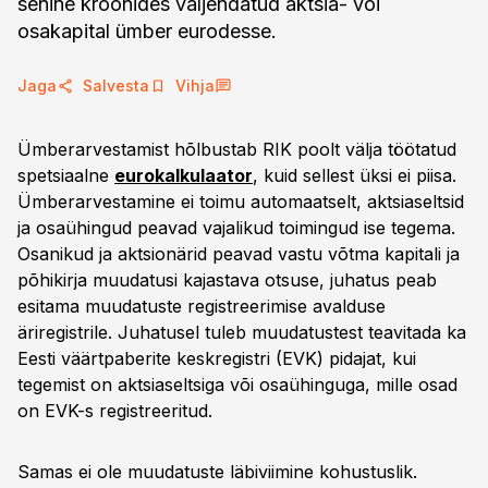
senine kroonides väljendatud aktsia- või
osakapital ümber eurodesse.
Jaga
Salvesta
Vihja
Ümberarvestamist hõlbustab RIK poolt välja töötatud
spetsiaalne
eurokalkulaator
, kuid sellest üksi ei piisa.
Ümberarvestamine ei toimu automaatselt, aktsiaseltsid
ja osaühingud peavad vajalikud toimingud ise tegema.
Osanikud ja aktsionärid peavad vastu võtma kapitali ja
põhikirja muudatusi kajastava otsuse, juhatus peab
esitama muudatuste registreerimise avalduse
äriregistrile. Juhatusel tuleb muudatustest teavitada ka
Eesti väärtpaberite keskregistri (EVK) pidajat, kui
tegemist on aktsiaseltsiga või osaühinguga, mille osad
on EVK-s registreeritud.
Samas ei ole muudatuste läbiviimine kohustuslik.