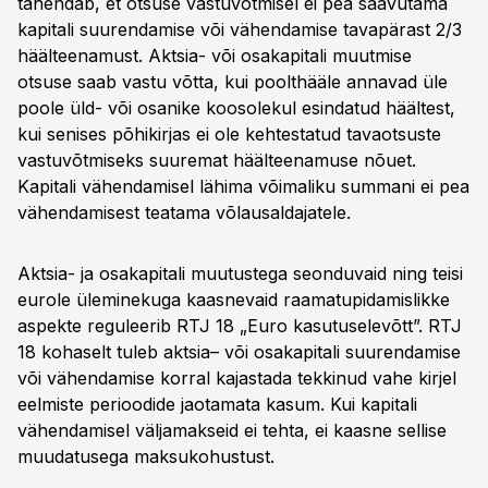
tähendab, et otsuse vastuvõtmisel ei pea saavutama
kapitali suurendamise või vähendamise tavapärast 2/3
häälteenamust. Aktsia- või osakapitali muutmise
otsuse saab vastu võtta, kui poolthääle annavad üle
poole üld- või osanike koosolekul esindatud häältest,
kui senises põhikirjas ei ole kehtestatud tavaotsuste
vastuvõtmiseks suuremat häälteenamuse nõuet.
Kapitali vähendamisel lähima võimaliku summani ei pea
vähendamisest teatama võlausaldajatele.
Aktsia- ja osakapitali muutustega seonduvaid ning teisi
eurole üleminekuga kaasnevaid raamatupidamislikke
aspekte reguleerib RTJ 18 „Euro kasutuselevõtt”. RTJ
18 kohaselt tuleb aktsia– või osakapitali suurendamise
või vähendamise korral kajastada tekkinud vahe kirjel
eelmiste perioodide jaotamata kasum. Kui kapitali
vähendamisel väljamakseid ei tehta, ei kaasne sellise
muudatusega maksukohustust.