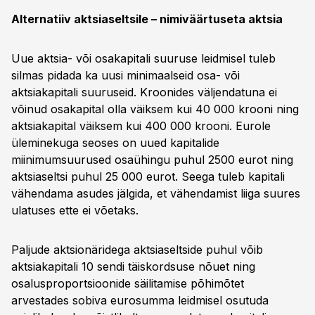
Alternatiiv aktsiaseltsile – nimiväärtuseta aktsia
Uue aktsia- või osakapitali suuruse leidmisel tuleb
silmas pidada ka uusi minimaalseid osa- või
aktsiakapitali suuruseid. Kroonides väljendatuna ei
võinud osakapital olla väiksem kui 40 000 krooni ning
aktsiakapital väiksem kui 400 000 krooni. Eurole
üleminekuga seoses on uued kapitalide
miinimumsuurused osaühingu puhul 2500 eurot ning
aktsiaseltsi puhul 25 000 eurot. Seega tuleb kapitali
vähendama asudes jälgida, et vähendamist liiga suures
ulatuses ette ei võetaks.
Paljude aktsionäridega aktsiaseltside puhul võib
aktsiakapitali 10 sendi täiskordsuse nõuet ning
osalusproportsioonide säilitamise põhimõtet
arvestades sobiva eurosumma leidmisel osutuda