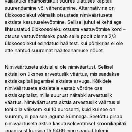
vajalikuks ebamõistlikult suures ulatuses kapitali
suurendamine või vähendamine. Alternatiivina on
üldkoosolekul võimalik otsustada nimiväärtuseta
aktsiate kasutuselevõtmine. Sellisel juhul ei kehti aga
lihtsustatud üldkoosoleku otsuste vastuvõtmise kord –
otsuse vastuvõtmiseks peab selle poolt olema 2/3
üldkoosolekul esindatud häältest, kui põhikirjas ei ole
ette nähtud suuremat häälteenamuse nõuet.
Nimiväärtuseta aktsial ei ole nimiväärtust. Sellisel
aktsial on üksnes arvestuslik väärtus, mis saadakse
aktsiakapitali jagamisel aktsiate arvuga. Kõikidele
nimiväärtuseta aktsiatele vastab võrdne osa
aktsiakapitalist, mille suurust näitabki arvestuslik
väärtus. Nimiväärtuseta aktsia arvestuslik väärtus ei
tohi olla väiksem kui 10 eurosenti, kuid kui see on
suurem, ei pea see jaguma kümnega. Seetõttu piisab
nimiväärtuseta aktsia kasutuselevõtmisel kroonikapitali
jagamisest kursiga 15,6466 ning saadud tulemi