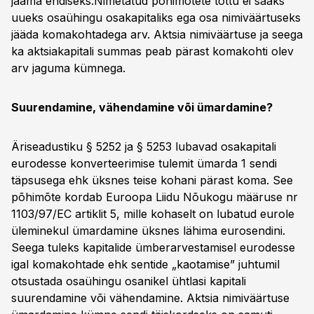
jääma endiseks.Nimetatud põhimõtete tõttu ei saaks
uueks osaühingu osakapitaliks ega osa nimiväärtuseks
jääda komakohtadega arv. Aktsia nimiväärtuse ja seega
ka aktsiakapitali summas peab pärast komakohti olev
arv jaguma kümnega.
Suurendamine, vähendamine või ümardamine?
Äriseadustiku § 5252 ja § 5253 lubavad osakapitali
eurodesse konverteerimise tulemit ümarda 1 sendi
täpsusega ehk üksnes teise kohani pärast koma. See
põhimõte kordab Euroopa Liidu Nõukogu määruse nr
1103/97/EC artiklit 5, mille kohaselt on lubatud eurole
üleminekul ümardamine üksnes lähima eurosendini.
Seega tuleks kapitalide ümberarvestamisel eurodesse
igal komakohtade ehk sentide „kaotamise” juhtumil
otsustada osaühingu osanikel ühtlasi kapitali
suurendamine või vähendamine. Aktsia nimiväärtuse