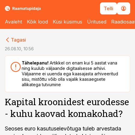
Telli
Avaleht
Kõik lood
Küsi küsimus
Üritused
Raadiosaa
cebook
cebook
Tagasi
Twitter)
Twitter)
26.08.10, 10:56
kedIn
kedIn
Tähelepanu!
Artikkel on enam kui 5 aastat vana
ning kuulub väljaande digitaalsesse arhiivi.
ail
ail
Väljaanne ei uuenda ega kaasajasta arhiveeritud
sisu, mistõttu võib olla vajalik kaasaegsete
k
k
allikatega tutvumine
Kapital kroonidest eurodesse
- kuhu kaovad komakohad?
Seoses euro kasutuselevõtuga tuleb arvestada