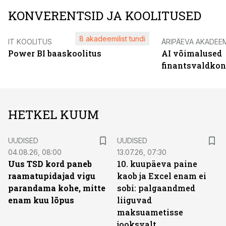
KONVERENTSID JA KOOLITUSED
8 akadeemilist tundi
IT KOOLITUS
ÄRIPÄEVA AKADEE
Power BI baaskoolitus
AI võimalused
finantsvaldko
HETKEL KUUM
UUDISED
UUDISED
04.08.26, 08:00
13.07.26, 07:30
Uus TSD kord paneb
10. kuupäeva paine
raamatupidajad vigu
kaob ja Excel enam ei
parandama kohe, mitte
sobi: palgaandmed
enam kuu lõpus
liiguvad
maksuametisse
jooksvalt