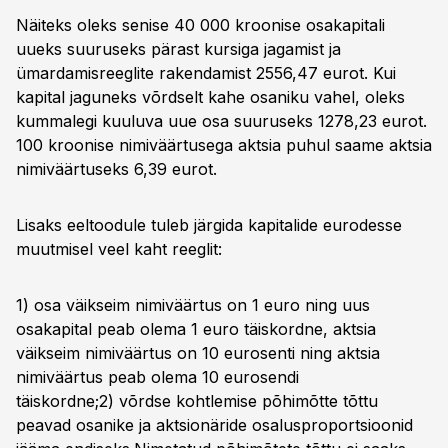
Näiteks oleks senise 40 000 kroonise osakapitali
uueks suuruseks pärast kursiga jagamist ja
ümardamisreeglite rakendamist 2556,47 eurot. Kui
kapital jaguneks võrdselt kahe osaniku vahel, oleks
kummalegi kuuluva uue osa suuruseks 1278,23 eurot.
100 kroonise nimiväärtusega aktsia puhul saame aktsia
nimiväärtuseks 6,39 eurot.
Lisaks eeltoodule tuleb järgida kapitalide eurodesse
muutmisel veel kaht reeglit:
1) osa väikseim nimiväärtus on 1 euro ning uus
osakapital peab olema 1 euro täiskordne, aktsia
väikseim nimiväärtus on 10 eurosenti ning aktsia
nimiväärtus peab olema 10 eurosendi
täiskordne;2) võrdse kohtlemise põhimõtte tõttu
peavad osanike ja aktsionäride osalusproportsioonid