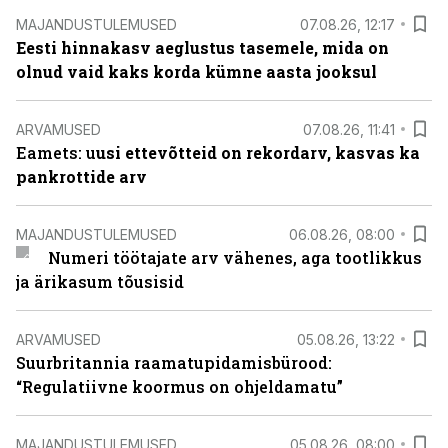
MAJANDUSTULEMUSED
07.08.26, 12:17
Eesti hinnakasv aeglustus tasemele, mida on
olnud vaid kaks korda kümne aasta jooksul
ARVAMUSED
07.08.26, 11:41
Eamets: u
usi ettevõtteid on rekordarv, kasvas ka
pankrottide arv
MAJANDUSTULEMUSED
06.08.26, 08:00
Numeri töötajate arv vähenes, aga tootlikkus
ja ärikasum tõusisid
ARVAMUSED
05.08.26, 13:22
Suurbritannia raamatupidamisbürood:
“Regulatiivne koormus on ohjeldamatu”
MAJANDUSTULEMUSED
05.08.26, 08:00