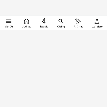
Menüü
Uudised
Raadio
Otsing
AI Chat
Logi sisse
Vana-Lõuna 39/1, 19094 Tallinn
(+372) 667 0111
raamatupidaja@raamatupidaja.ee
Telli
Reklaam
Firmast
Sisu kasutamisõigused
Ajakirjaniku
eetikakoodeks
Üldtingimused
Privaatsustingimused