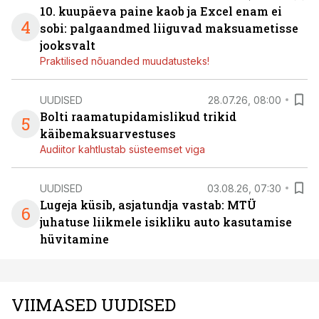
10. kuupäeva paine kaob ja Excel enam ei
4
sobi: palgaandmed liiguvad maksuametisse
jooksvalt
Praktilised nõuanded muudatusteks!
UUDISED
28.07.26, 08:00
Bolti raamatupidamislikud trikid
5
käibemaksuarvestuses
Audiitor kahtlustab süsteemset viga
UUDISED
03.08.26, 07:30
Lugeja küsib, asjatundja vastab: MTÜ
6
juhatuse liikmele isikliku auto kasutamise
hüvitamine
VIIMASED UUDISED