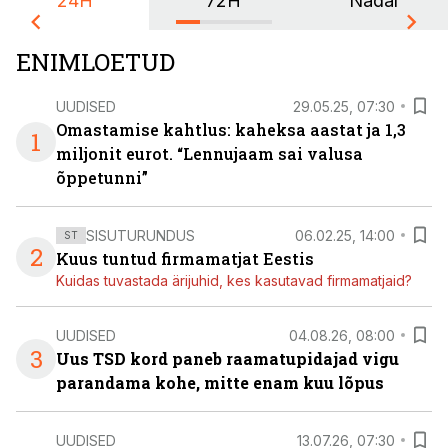
24H
72H
Nädal
ENIMLOETUD
UUDISED
29.05.25, 07:30
Omastamise kahtlus: kaheksa aastat ja 1,3
1
miljonit eurot. “Lennujaam sai valusa
õppetunni”
SISUTURUNDUS
06.02.25, 14:00
ST
2
Kuus tuntud firmamatjat Eestis
Kuidas tuvastada ärijuhid, kes kasutavad firmamatjaid?
UUDISED
04.08.26, 08:00
3
Uus TSD kord paneb raamatupidajad vigu
parandama kohe, mitte enam kuu lõpus
UUDISED
13.07.26, 07:30