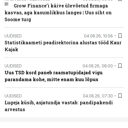
Grow Finance’i käive ülevõetud firmaga
kasvas, aga kasumlikkus langes | Uus siht on
Soome turg
UUDISED
04.08.26, 10:58
Statistikaameti peadirektorina alustas tööd Kaur
Kajak
UUDISED
04.08.26, 08:00
Uus TSD kord paneb raamatupidajad vigu
parandama kohe, mitte enam kuu lõpus
UUDISED
04.08.26, 07:30
Lugeja küsib, asjatundja vastab: pandipakendi
arvestus