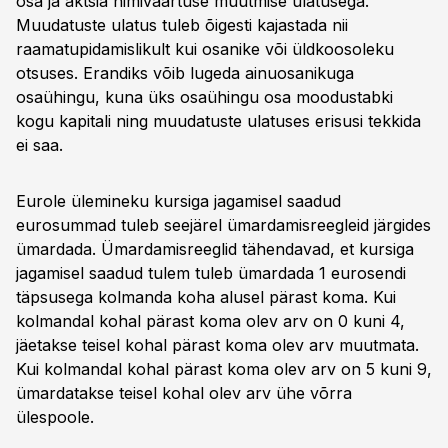
osa ja aktsia nimiväärtuse muutmise ulatusega.
Muudatuste ulatus tuleb õigesti kajastada nii
raamatupidamislikult kui osanike või üldkoosoleku
otsuses. Erandiks võib lugeda ainuosanikuga
osaühingu, kuna üks osaühingu osa moodustabki
kogu kapitali ning muudatuste ulatuses erisusi tekkida
ei saa.
Eurole ülemineku kursiga jagamisel saadud
eurosummad tuleb seejärel ümardamisreegleid järgides
ümardada. Ümardamisreeglid tähendavad, et kursiga
jagamisel saadud tulem tuleb ümardada 1 eurosendi
täpsusega kolmanda koha alusel pärast koma. Kui
kolmandal kohal pärast koma olev arv on 0 kuni 4,
jäetakse teisel kohal pärast koma olev arv muutmata.
Kui kolmandal kohal pärast koma olev arv on 5 kuni 9,
ümardatakse teisel kohal olev arv ühe võrra
ülespoole.