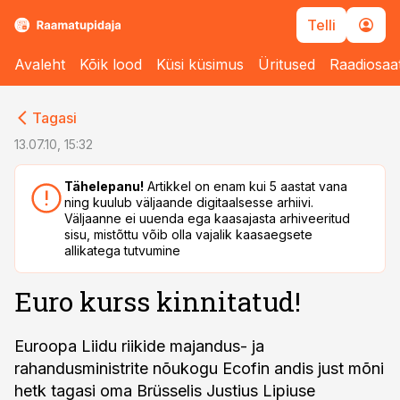
Telli
Avaleht
Kõik lood
Küsi küsimus
Üritused
Raadiosaa
cebook
cebook
Tagasi
Twitter)
Twitter)
13.07.10, 15:32
kedIn
kedIn
Tähelepanu!
Artikkel on enam kui 5 aastat vana
ning kuulub väljaande digitaalsesse arhiivi.
ail
ail
Väljaanne ei uuenda ega kaasajasta arhiveeritud
sisu, mistõttu võib olla vajalik kaasaegsete
k
k
allikatega tutvumine
Euro kurss kinnitatud!
Euroopa Liidu riikide majandus- ja
rahandusministrite nõukogu Ecofin andis just mõni
hetk tagasi oma Brüsselis Justius Lipiuse