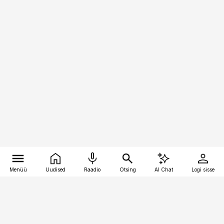
Menüü
Uudised
Raadio
Otsing
AI Chat
Logi sisse
Vana-Lõuna 39/1, 19094 Tallinn