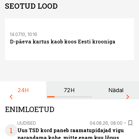
SEOTUD LOOD
14.07.10, 10:16
D-päeva kartus kaob koos Eesti krooniga
24H
72H
Nädal
ENIMLOETUD
UUDISED
04.08.26, 08:00
1
Uus TSD kord paneb raamatupidajad vigu
parandama kohe, mitte enam kuu lõpus