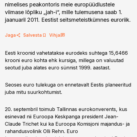
nimelises peakontoris meie europüüdlustele
viimase lõpliku „jah-i“, mille tulemusena saab 1.
jaanuaril 2011. Eestist seitsmeteistkümnes euroriik.
Jaga
Salvesta
Vihja
Eesti kroonid vahetatakse eurodeks suhtega 15,6466
krooni euro kohta ehk kursiga, millega on valuutad
seotud juba alates euro sünnist 1999. aastast.
Seoses euro tulekuga on ennetavalt Eestis planeeritud
juba mitu suurkohtumist.
20. septembril toimub Tallinnas eurokonverents, kus
esinevad nii Euroopa Keskpanga president Jean-
Claude Trichet kui ka Euroopa Komisjoni majandus- ja
rahandusvolinik Olli Rehn. Euro