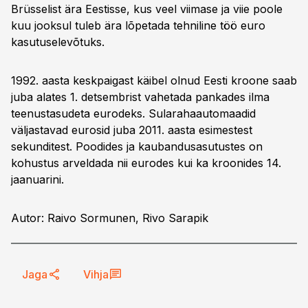
Brüsselist ära Eestisse, kus veel viimase ja viie poole
kuu jooksul tuleb ära lõpetada tehniline töö euro
kasutuselevõtuks.
1992. aasta keskpaigast käibel olnud Eesti kroone saab
juba alates 1. detsembrist vahetada pankades ilma
teenustasudeta eurodeks. Sularahaautomaadid
väljastavad eurosid juba 2011. aasta esimestest
sekunditest. Poodides ja kaubandusasutustes on
kohustus arveldada nii eurodes kui ka kroonides 14.
jaanuarini.
Autor: Raivo Sormunen, Rivo Sarapik
Jaga
Vihja