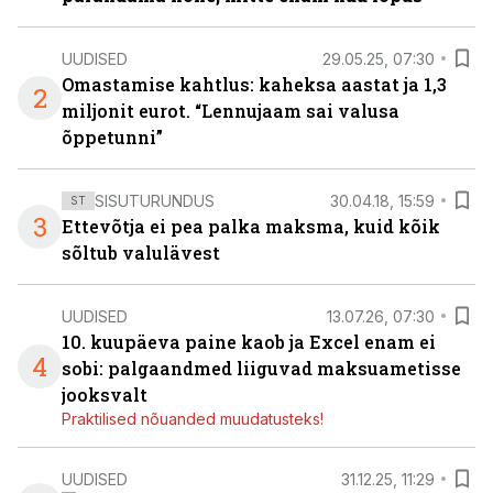
UUDISED
29.05.25, 07:30
Omastamise kahtlus: kaheksa aastat ja 1,3
2
miljonit eurot. “Lennujaam sai valusa
õppetunni”
SISUTURUNDUS
30.04.18, 15:59
ST
3
Ettevõtja ei pea palka maksma, kuid kõik
sõltub valulävest
UUDISED
13.07.26, 07:30
10. kuupäeva paine kaob ja Excel enam ei
4
sobi: palgaandmed liiguvad maksuametisse
jooksvalt
Praktilised nõuanded muudatusteks!
UUDISED
31.12.25, 11:29