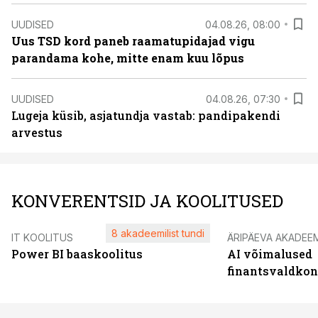
UUDISED
04.08.26, 08:00
Uus TSD kord paneb raamatupidajad vigu
parandama kohe, mitte enam kuu lõpus
UUDISED
04.08.26, 07:30
Lugeja küsib, asjatundja vastab: pandipakendi
arvestus
KONVERENTSID JA KOOLITUSED
8 akadeemilist tundi
IT KOOLITUS
ÄRIPÄEVA AKADEE
Power BI baaskoolitus
AI võimalused
finantsvaldko