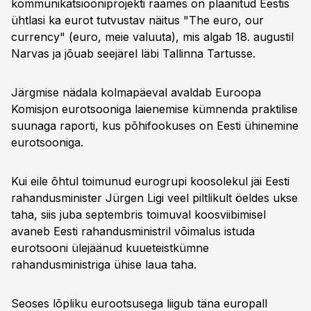
kommunikatsiooniprojekti raames on plaanitud Eestis
ühtlasi ka eurot tutvustav näitus "The euro, our
currency" (euro, meie valuuta), mis algab 18. augustil
Narvas ja jõuab seejärel läbi Tallinna Tartusse.
Järgmise nädala kolmapäeval avaldab Euroopa
Komisjon eurotsooniga laienemise kümnenda praktilise
suunaga raporti, kus põhifookuses on Eesti ühinemine
eurotsooniga.
Kui eile õhtul toimunud eurogrupi koosolekul jäi Eesti
rahandusminister Jürgen Ligi veel piltlikult öeldes ukse
taha, siis juba septembris toimuval koosviibimisel
avaneb Eesti rahandusministril võimalus istuda
eurotsooni ülejäänud kuueteistkümne
rahandusministriga ühise laua taha.
Seoses lõpliku eurootsusega liigub täna europall