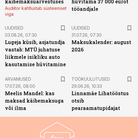
käibemaksuarvestuses
hüvitama 37 000 eurot
Audiitor kahtlustab süsteemset
tööandjale
viga
UUDISED
UUDISED
03.08.26, 07:30
31.07.26, 07:30
Lugeja küsib, asjatundja
Maksukalender: august
vastab: MTÜ juhatuse
2026
liikmele isikliku auto
kasutamise hüvitamine
ST
ARVAMUSED
TÖÖKUULUTUSED
17.07.26, 08:00
29.06.26, 10:33
Meelis Mandel: kas
Linnamäe Lihatööstus
maksad käibemaksuga
otsib
või ilma
pearaamatupidajat