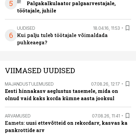
5
Palgakalkulaator palgaarvestajale,
töötajale, juhile
UUDISED
18.04.16, 11:53
6
Kui palju tuleb töötajale võimaldada
puhkeaega?
VIIMASED UUDISED
MAJANDUSTULEMUSED
07.08.26, 12:17
Eesti hinnakasv aeglustus tasemele, mida on
olnud vaid kaks korda kümne aasta jooksul
ARVAMUSED
07.08.26, 11:41
Eamets: u
usi ettevõtteid on rekordarv, kasvas ka
pankrottide arv