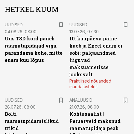
HETKEL KUUM
UUDISED
UUDISED
04.08.26, 08:00
13.07.26, 07:30
Uus TSD kord paneb
10. kuupäeva paine
raamatupidajad vigu
kaob ja Excel enam ei
parandama kohe, mitte
sobi: palgaandmed
enam kuu lõpus
liiguvad
maksuametisse
jooksvalt
Praktilised nõuanded
muudatusteks!
UUDISED
ANALÜÜSID
28.07.26, 08:00
21.07.26, 08:00
Bolti
Kohtusaalist
|
raamatupidamislikud
Petuarveid maksnud
trikid
raamatupidaja peab