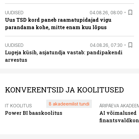
UUDISED
04.08.26, 08:00
Uus TSD kord paneb raamatupidajad vigu
parandama kohe, mitte enam kuu lõpus
UUDISED
04.08.26, 07:30
Lugeja küsib, asjatundja vastab: pandipakendi
arvestus
KONVERENTSID JA KOOLITUSED
8 akadeemilist tundi
IT KOOLITUS
ÄRIPÄEVA AKADEE
Power BI baaskoolitus
AI võimalused
finantsvaldko