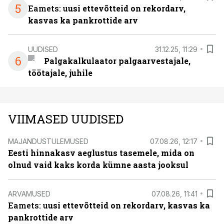
5
Eamets: u
usi ettevõtteid on rekordarv,
kasvas ka pankrottide arv
UUDISED
31.12.25, 11:29
6
Palgakalkulaator palgaarvestajale,
töötajale, juhile
VIIMASED UUDISED
MAJANDUSTULEMUSED
07.08.26, 12:17
Eesti hinnakasv aeglustus tasemele, mida on
olnud vaid kaks korda kümne aasta jooksul
ARVAMUSED
07.08.26, 11:41
Eamets: u
usi ettevõtteid on rekordarv, kasvas ka
pankrottide arv