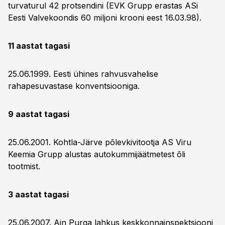
turvaturul 42 protsendini (EVK Grupp erastas ASi
Eesti Valvekoondis 60 miljoni krooni eest 16.03.98).
11 aastat tagasi
25.06.1999. Eesti ühines rahvusvahelise
rahapesuvastase konventsiooniga.
9 aastat tagasi
25.06.2001. Kohtla-Järve põlevkivitootja AS Viru
Keemia Grupp alustas autokummijäätmetest õli
tootmist.
3 aastat tagasi
25.06.2007. Ain Purga lahkus keskkonnainspektsiooni