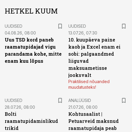
HETKEL KUUM
UUDISED
UUDISED
04.08.26, 08:00
13.07.26, 07:30
Uus TSD kord paneb
10. kuupäeva paine
raamatupidajad vigu
kaob ja Excel enam ei
parandama kohe, mitte
sobi: palgaandmed
enam kuu lõpus
liiguvad
maksuametisse
jooksvalt
Praktilised nõuanded
muudatusteks!
UUDISED
ANALÜÜSID
28.07.26, 08:00
21.07.26, 08:00
Bolti
Kohtusaalist
|
raamatupidamislikud
Petuarveid maksnud
trikid
raamatupidaja peab