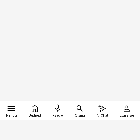
Menüü
Uudised
Raadio
Otsing
AI Chat
Logi sisse