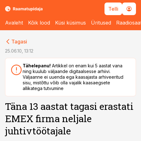
Telli
Avaleht
Kõik lood
Küsi küsimus
Üritused
Raadiosaa
cebook
cebook
Tagasi
Twitter)
Twitter)
25.06.10, 13:12
kedIn
kedIn
Tähelepanu!
Artikkel on enam kui 5 aastat vana
ning kuulub väljaande digitaalsesse arhiivi.
ail
ail
Väljaanne ei uuenda ega kaasajasta arhiveeritud
sisu, mistõttu võib olla vajalik kaasaegsete
k
k
allikatega tutvumine
Täna 13 aastat tagasi erastati
EMEX firma neljale
juhtivtöötajale