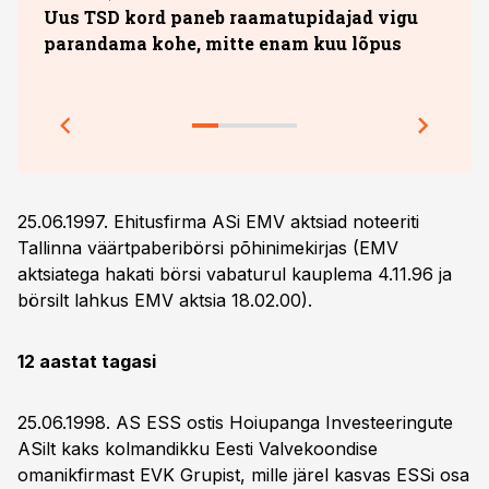
Uus TSD kord paneb raamatupidajad vigu
Omas
parandama kohe, mitte enam kuu lõpus
milj
õppe
25.06.1997. Ehitusfirma ASi EMV aktsiad noteeriti
Tallinna väärtpaberibörsi põhinimekirjas (EMV
aktsiatega hakati börsi vabaturul kauplema 4.11.96 ja
börsilt lahkus EMV aktsia 18.02.00).
12 aastat tagasi
25.06.1998. AS ESS ostis Hoiupanga Investeeringute
ASilt kaks kolmandikku Eesti Valvekoondise
omanikfirmast EVK Grupist, mille järel kasvas ESSi osa