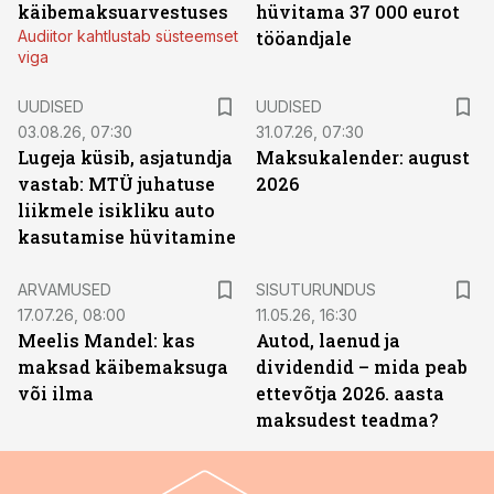
käibemaksuarvestuses
hüvitama 37 000 eurot
Audiitor kahtlustab süsteemset
tööandjale
viga
UUDISED
UUDISED
03.08.26, 07:30
31.07.26, 07:30
Lugeja küsib, asjatundja
Maksukalender: august
vastab: MTÜ juhatuse
2026
liikmele isikliku auto
kasutamise hüvitamine
ST
ARVAMUSED
SISUTURUNDUS
17.07.26, 08:00
11.05.26, 16:30
Meelis Mandel: kas
Autod, laenud ja
maksad käibemaksuga
dividendid – mida peab
või ilma
ettevõtja 2026. aasta
maksudest teadma?