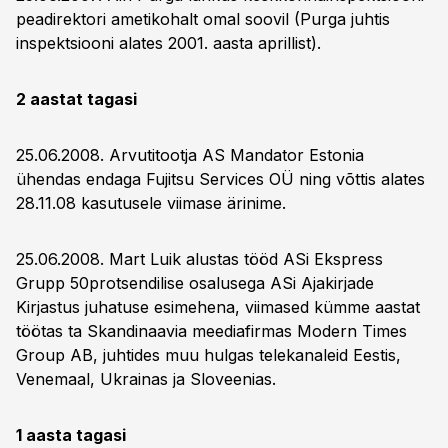
peadirektori ametikohalt omal soovil (Purga juhtis
inspektsiooni alates 2001. aasta aprillist).
2 aastat tagasi
25.06.2008. Arvutitootja AS Mandator Estonia
ühendas endaga Fujitsu Services OÜ ning võttis alates
28.11.08 kasutusele viimase ärinime.
25.06.2008. Mart Luik alustas tööd ASi Ekspress
Grupp 50protsendilise osalusega ASi Ajakirjade
Kirjastus juhatuse esimehena, viimased kümme aastat
töötas ta Skandinaavia meediafirmas Modern Times
Group AB, juhtides muu hulgas telekanaleid Eestis,
Venemaal, Ukrainas ja Sloveenias.
1 aasta tagasi