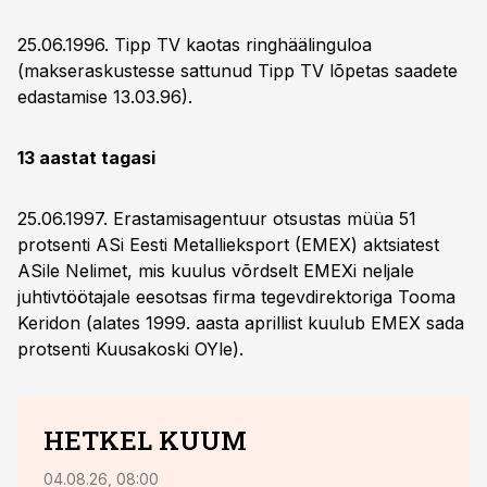
25.06.1996. Tipp TV kaotas ringhäälinguloa
(makseraskustesse sattunud Tipp TV lõpetas saadete
edastamise 13.03.96).
13 aastat tagasi
25.06.1997. Erastamisagentuur otsustas müüa 51
protsenti ASi Eesti Metallieksport (EMEX) aktsiatest
ASile Nelimet, mis kuulus võrdselt EMEXi neljale
juhtivtöötajale eesotsas firma tegevdirektoriga Tooma
Keridon (alates 1999. aasta aprillist kuulub EMEX sada
protsenti Kuusakoski OYle).
HETKEL KUUM
04.08.26, 08:00
29.05