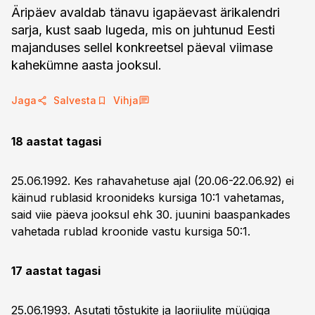
Äripäev avaldab tänavu igapäevast ärikalendri
sarja, kust saab lugeda, mis on juhtunud Eesti
majanduses sellel konkreetsel päeval viimase
kahekümne aasta jooksul.
Jaga
Salvesta
Vihja
18 aastat tagasi
25.06.1992. Kes rahavahetuse ajal (20.06-22.06.92) ei
käinud rublasid kroonideks kursiga 10:1 vahetamas,
said viie päeva jooksul ehk 30. juunini baaspankades
vahetada rublad kroonide vastu kursiga 50:1.
17 aastat tagasi
25.06.1993. Asutati tõstukite ja laoriiulite müügiga