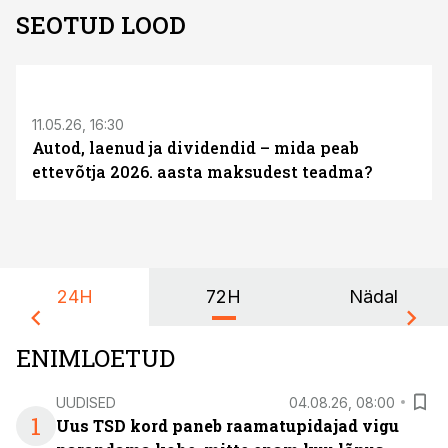
SEOTUD LOOD
ST
11.05.26, 16:30
Autod, laenud ja dividendid – mida peab
ettevõtja 2026. aasta maksudest teadma?
24H
72H
Nädal
ENIMLOETUD
UUDISED
04.08.26, 08:00
1
Uus TSD kord paneb raamatupidajad vigu