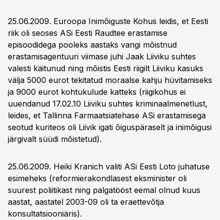
25.06.2009. Euroopa Inimõiguste Kohus leidis, et Eesti
riik oli seoses ASi Eesti Raudtee erastamise
episoodidega pooleks aastaks vangi mõistnud
erastamisagentuuri viimase juhi Jaak Liiviku suhtes
valesti käitunud ning mõistis Eesti riigilt Liiviku kasuks
välja 5000 eurot tekitatud moraalse kahju hüvitamiseks
ja 9000 eurot kohtukulude katteks (riigikohus ei
uuendanud 17.02.10 Liiviku suhtes kriminaalmenetlust,
leides, et Tallinna Farmaatsiatehase ASi erastamisega
seotud kuriteos oli Liivik igati õiguspäraselt ja inimõigusi
järgivalt süüdi mõistetud).
25.06.2009. Heiki Kranich valiti ASi Eesti Loto juhatuse
esimeheks (reformierakondlasest eksminister oli
suurest poliitikast ning palgatööst eemal olnud kuus
aastat, aastatel 2003-09 oli ta eraettevõtja
konsultatsiooniäris).