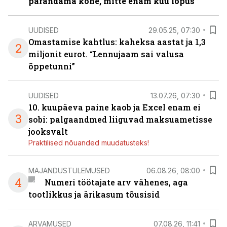
parandama kohe, mitte enam kuu lõpus
UUDISED
29.05.25, 07:30
Omastamise kahtlus: kaheksa aastat ja 1,3
2
miljonit eurot. “Lennujaam sai valusa
õppetunni”
UUDISED
13.07.26, 07:30
10. kuupäeva paine kaob ja Excel enam ei
3
sobi: palgaandmed liiguvad maksuametisse
jooksvalt
Praktilised nõuanded muudatusteks!
MAJANDUSTULEMUSED
06.08.26, 08:00
4
Numeri töötajate arv vähenes, aga
tootlikkus ja ärikasum tõusisid
ARVAMUSED
07.08.26, 11:41