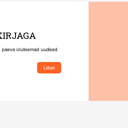
KIRJAGA
ti päeva olulisemad uudised.
Liitun