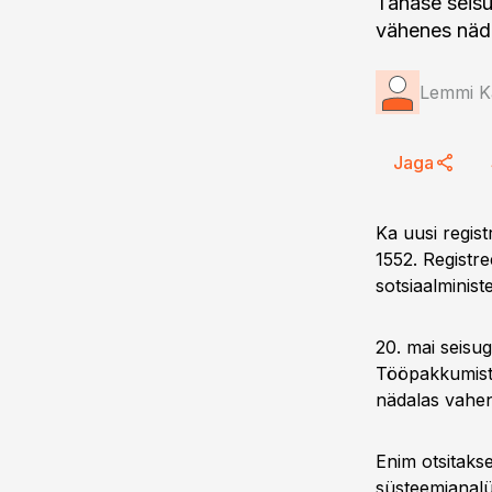
Tänase seisu
vähenes näd
Lemmi K
Jaga
Ka uusi regist
1552. Registre
sotsiaalminist
20. mai seisu
Tööpakkumiste
nädalas vahen
Enim otsitakse
süsteemianalüü