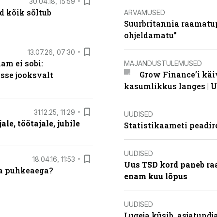
30.04.18, 15:59
d kõik sõltub
ARVAMUSED
Suurbritannia raamatu
ohjeldamatu”
13.07.26, 07:30
am ei sobi:
MAJANDUSTULEMUSED
Grow Finance’i käi
sse jooksvalt
kasumlikkus langes | U
31.12.25, 11:29
UUDISED
le, töötajale, juhile
Statistikaameti peadir
UUDISED
18.04.16, 11:53
Uus TSD kord paneb ra
da puhkeaega?
enam kuu lõpus
UUDISED
Lugeja küsib, asjatund