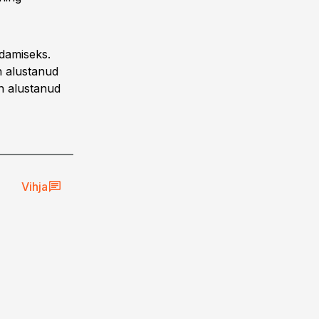
ndamiseks.
n alustanud
on alustanud
Vihja