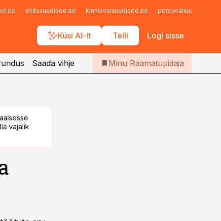
Iseteenindus
sed.ee
ehitusuudised.ee
kinnisvarauudised.ee
personaliuudised.ee
Telli Raamatupidaja
Küsi AI-lt
Telli
Logi sisse
rundus
Saada vihje
Minu Raamatupidaja
taalsesse
la vajalik
a