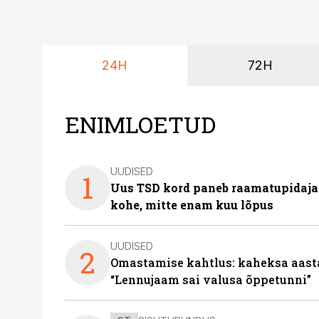
24H
72H
ENIMLOETUD
UUDISED
1
Uus TSD kord paneb raamatupidaj
kohe, mitte enam kuu lõpus
UUDISED
2
Omastamise kahtlus: kaheksa aastat 
“Lennujaam sai valusa õppetunni”