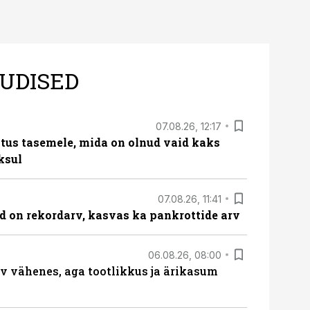
UDISED
07.08.26, 12:17
tus tasemele, mida on olnud vaid kaks
ksul
07.08.26, 11:41
id on rekordarv, kasvas ka pankrottide arv
06.08.26, 08:00
rv vähenes, aga tootlikkus ja ärikasum