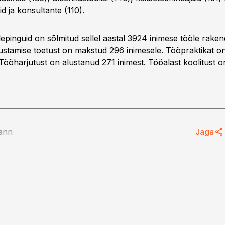
d ja konsultante (110).
lepinguid on sõlmitud sellel aastal 3924 inimese tööle rake
lustamise toetust on makstud 296 inimesele. Tööpraktikat o
 Tööharjutust on alustanud 271 inimest. Tööalast koolitust 
ann
Jaga