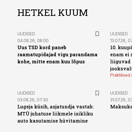
HETKEL KUUM
UUDISED
UUDISED
04.08.26, 08:00
13.07.26, 0
Uus TSD kord paneb
10. kuup
raamatupidajad vigu parandama
enam ei 
kohe, mitte enam kuu lõpus
liiguvad
jooksval
Praktilise
UUDISED
UUDISED
03.08.26, 07:30
31.07.26, 0
Lugeja küsib, asjatundja vastab:
Maksukal
MTÜ juhatuse liikmele isikliku
auto kasutamise hüvitamine