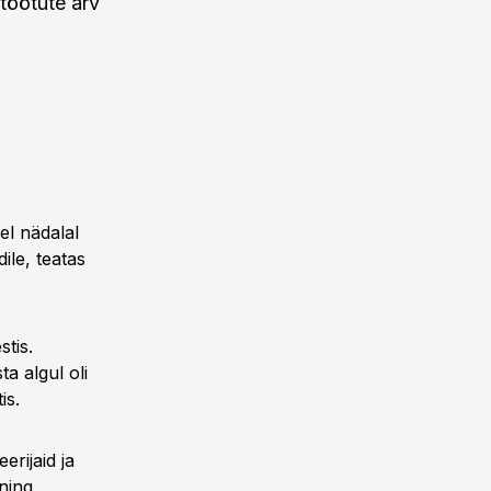
 töötute arv
el nädalal
ile, teatas
tis.
a algul oli
is.
erijaid ja
 ning