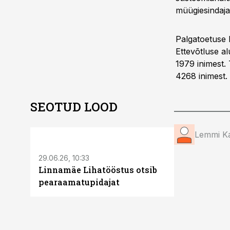
müügiesindajai
Palgatoetuse 
Ettevõtluse a
1979 inimest.
4268 inimest.
SEOTUD LOOD
ST
Lemmi K
29.06.26, 10:33
Linnamäe Lihatööstus otsib
pearaamatupidajat