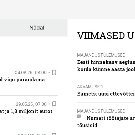
Nädal
VIIMASED U
MAJANDUSTULEMUSED
Eesti hinnakasv aeglus
korda kümne aasta joo
04.08.26, 08:00
ad vigu parandama
ARVAMUSED
Eamets: u
usi ettevõtte
29.05.25, 07:30
ja 1,3 miljonit eurot.
MAJANDUSTULEMUSED
Numeri töötajate a
tõusisid