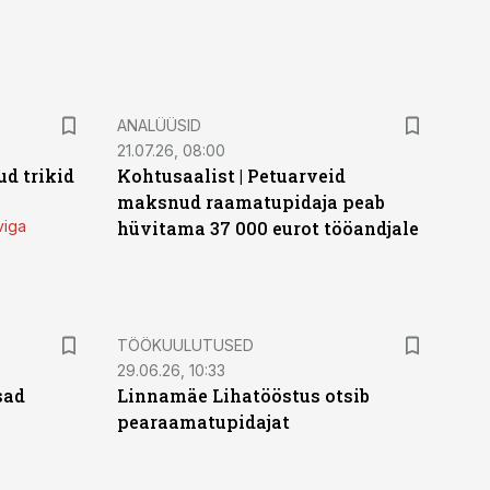
ANALÜÜSID
21.07.26, 08:00
d trikid
Kohtusaalist
|
Petuarveid
maksnud raamatupidaja peab
viga
hüvitama 37 000 eurot tööandjale
ST
TÖÖKUULUTUSED
29.06.26, 10:33
sad
Linnamäe Lihatööstus otsib
pearaamatupidajat