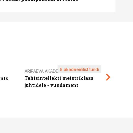
8 akadeemilist tundi
Kasuta ä
ÄRIPÄEVA AKADEEMIA
Tehisintellekti meistriklass
nts
maksuva
juhtidele - vundament