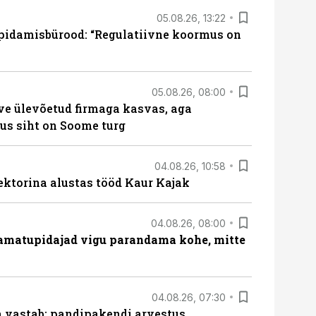
05.08.26, 13:22
pidamisbürood: “Regulatiivne koormus on
05.08.26, 08:00
ve ülevõetud firmaga kasvas, aga
us siht on Soome turg
04.08.26, 10:58
ektorina alustas tööd Kaur Kajak
04.08.26, 08:00
amatupidajad vigu parandama kohe, mitte
04.08.26, 07:30
ja vastab: pandipakendi arvestus