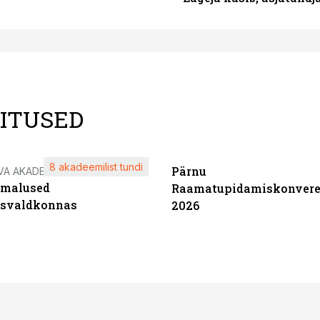
LITUSED
8 akadeemilist tundi
Pärnu
VA AKADEEMIA
imalused
Raamatupidamiskonvere
tsvaldkonnas
2026