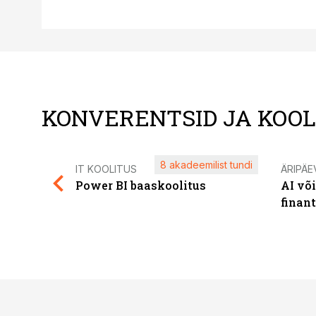
KONVERENTSID JA KOO
8 akadeemilist tundi
IT KOOLITUS
ÄRIPÄE
Power BI baaskoolitus
AI võ
finan