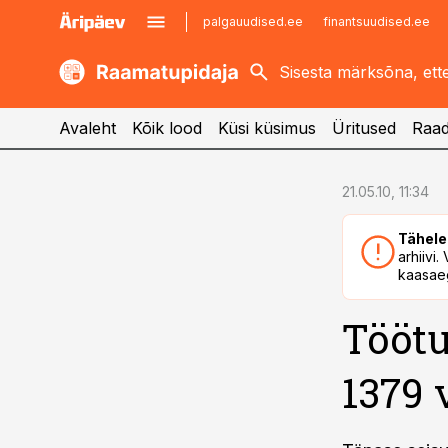
palgauudised.ee
finantsuudised.ee
kaubandus.ee
imelineajalugu.ee
kinnisvarauudised.ee
imelineteadus.ee
Avaleht
Kõik lood
Küsi küsimus
Üritused
Raad
cebook
cebook
21.05.10, 11:34
Twitter)
Twitter)
Tähele
kedIn
kedIn
arhiivi
kaasaeg
ail
ail
Töötu
k
k
1379 