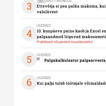
ST
SISUTURUNDUS
3
Ettevõtja ei pea palka maksma, kui
valulävest
UUDISED
4
10. kuupäeva paine kaob ja Excel en
palgaandmed liiguvad maksuameti
Praktilised nõuanded muudatusteks!
UUDISED
5
Palgakalkulaator palgaarvestaja
UUDISED
6
Kui palju tuleb töötajale võimalda