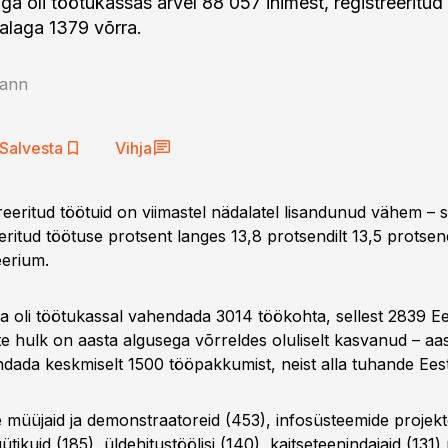
ga oli töötukassas arvel 88 057 inimest, registreeritud
alaga 1379 võrra.
ann
Salvesta
Vihja
reeritud töötuid on viimastel nädalatel lisandunud vähem – s
eritud töötuse protsent langes 13,8 protsendilt 13,5 protsend
eerium.
ga oli töötukassal vahendada 3014 töökohta, sellest 2839 Ees
 hulk on aasta algusega võrreldes oluliselt kasvanud – aast
dada keskmiselt 1500 tööpakkumist, neist alla tuhande Eest
 müüjaid ja demonstraatoreid (453), infosüsteemide projekte
tikuid (185), üldehitustöölisi (140), kaitseteenindajaid (131)