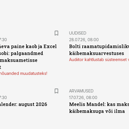
UUDISED
7:30
28.07.26, 08:00
äeva paine kaob ja Excel
Bolti raamatupidamisliku
sobi: palgaandmed
käibemaksuarvestuses
 maksuametisse
Audiitor kahtlustab süsteemset 
t
d nõuanded muudatusteks!
ARVAMUSED
7:30
17.07.26, 08:00
ender: august 2026
Meelis Mandel: kas mak
käibemaksuga või ilma