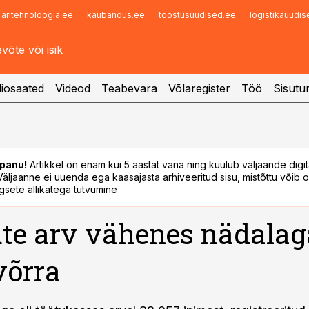
aritehnoloogia.ee
kaubandus.ee
toostusuudised.ee
logistikauudi
Infopank
Radar
iosaated
Videod
Teabevara
Võlaregister
Töö
Sisutu
panu!
Artikkel on enam kui 5 aastat vana ning kuulub väljaande digi
. Väljaanne ei uuenda ega kaasajasta arhiveeritud sisu, mistõttu võib ol
sete allikatega tutvumine
te arv vähenes nädalag
võrra