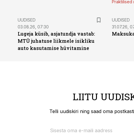
Praktilise
UUDISED
UUDISED
03.08.26, 07:30
31.07.26, 0
Lugeja küsib, asjatundja vastab:
Maksukal
MTÜ juhatuse liikmele isikliku
auto kasutamise hüvitamine
LIITU UUDIS
Telli uudiskiri ning saad oma postkas