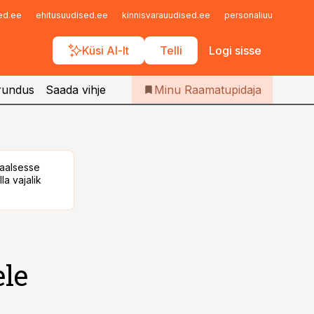
Iseteenindus
sed.ee
ehitusuudised.ee
kinnisvarauudised.ee
personaliuudised.ee
Telli Raamatupidaja
Küsi AI-lt
Telli
Logi sisse
rundus
Saada vihje
Minu Raamatupidaja
taalsesse
la vajalik
ele