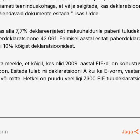
iameti teeninduskohaga, et välja selgitada, kas deklaratsioo
täiendavaid dokumente esitada,” lisas Udde.
tas alla 7,7% deklareerijatest maksuhaldurile paberil tuludek
erdeklaratsioone 43 061. Eelmisel aastal esitati paberdeklar
gi 10% kõigist deklaratsioonidest.
 meelde, et kõigil, kes olid 2009. aastal FIE-d, on kohustu
oon. Esitada tuleb nii deklaratsiooni A kui ka E-vorm, vaatam
 või mitte. Hetkel on puudu veel ligi 7300 FIE tuludeklaratsi
ann
Jaga