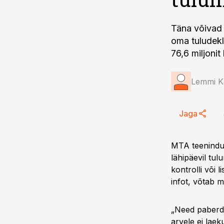
Täna võivad 
oma tuludekl
76,6 miljonit
Lemmi K
Jaga
MTA teenindus
lähipäevil tul
kontrolli või 
infot, võtab m
„Need paberde
arvele ei lae