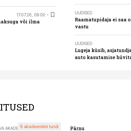
UUDISED
17.07.26, 08:00
Raamatupidaja ei saa o
aksuga või ilma
vastu
UUDISED
Lugeja küsib, asjatundj
auto kasutamise hüvi
LITUSED
8 akadeemilist tundi
Pärnu
VA AKADEEMIA