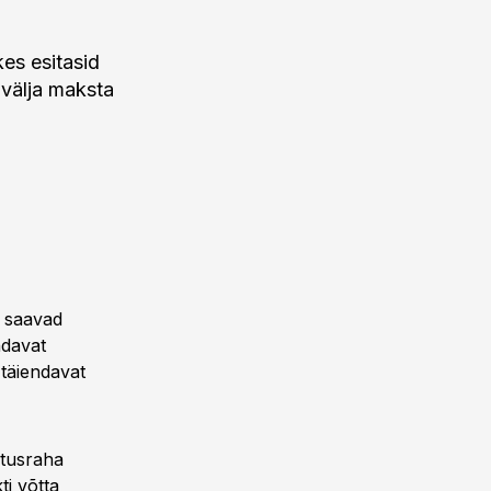
es esitasid
 välja maksta
l saavad
ndavat
 täiendavat
stusraha
ti võtta