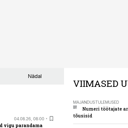
01.04.10, 14:49
1.aprilliks esitati 549 459
tsioonidest esitati
tuludeklaratsiooni
iselt
Nädal
VIIMASED U
MAJANDUSTULEMUSED
Numeri töötajate a
tõusisid
04.08.26, 08:00
ad vigu parandama