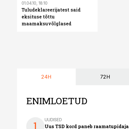
01.04.10, 18:10
09.04.10, 13:15
Tuludeklareerijatest said
Üle 92%
eksituse tõttu
tuludeklara
maamaksuvõlglased
elektroonil
24H
72H
ENIMLOETUD
UUDISED
1
Uus TSD kord paneb raamatupidaj