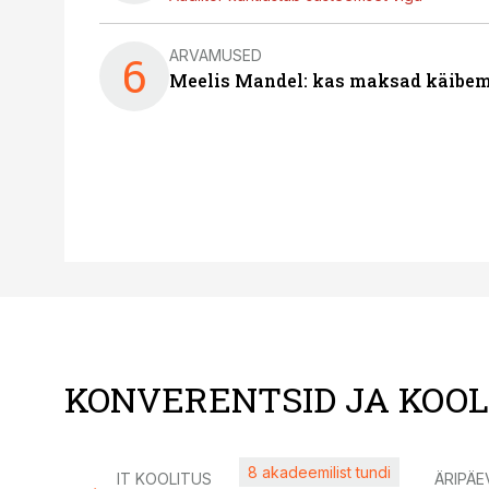
ARVAMUSED
6
Meelis Mandel: kas maksad käibem
KONVERENTSID JA KOO
8 akadeemilist tundi
IT KOOLITUS
ÄRIPÄE