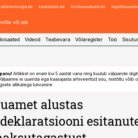
aritehnoloogia.ee
kaubandus.ee
toostusuudised.ee
logistikauudi
Infopank
Radar
iosaated
Videod
Teabevara
Võlaregister
Töö
Sisutu
panu!
Artikkel on enam kui 5 aastat vana ning kuulub väljaande digi
. Väljaanne ei uuenda ega kaasajasta arhiveeritud sisu, mistõttu võib ol
sete allikatega tutvumine
uamet alustas
deklaratsiooni esitanut
maksutagastust