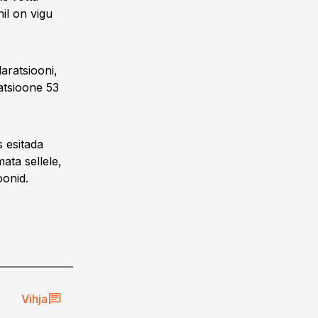
nil on vigu
laratsiooni,
atsioone 53
s esitada
ata sellele,
oonid.
ST
Vihja