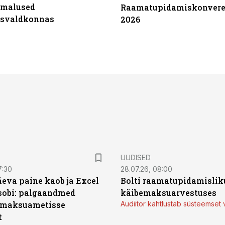
imalused
Raamatupidamiskonvere
tsvaldkonnas
2026
UUDISED
7:30
28.07.26, 08:00
äeva paine kaob ja Excel
Bolti raamatupidamisliku
sobi: palgaandmed
käibemaksuarvestuses
 maksuametisse
Audiitor kahtlustab süsteemset 
t