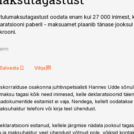
tulumaksutagastust oodata enam kui 27 000 inimest, k
aratsiooni paberil - maksuamet plaanib tänase jooksul
 krooni.
ann
Salvesta
Vihja
korralduse osakonna juhtivspetsialisti Hannes Udde sõnu
umaksu tagasi kõik need inimesed, kelle deklaratsioonid täie
lisadokumentide esitamist ei vaja. Nendega, kellelt oodatakse
aksuhaldur telefoni või kirja teel ühendust.
klaratsiooni esitanud, kellele järgmise nädala jooksul taga
ku ja maksuhaldur veel ühendust võtnud pole, võiksid kontak