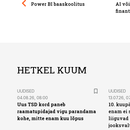
Power BI baaskoolitus
AI võ
finan
HETKEL KUUM
UUDISED
UUDISED
04.08.26, 08:00
13.07.26, 0
Uus TSD kord paneb
10. kuup
raamatupidajad vigu parandama
enam ei 
kohe, mitte enam kuu lõpus
liiguvad
jooksval