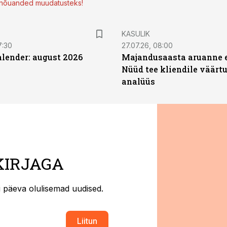
d nõuanded muudatusteks!
KASULIK
7:30
27.07.26, 08:00
ender: august 2026
Majandusaasta aruanne e
Nüüd tee kliendile väärtu
analüüs
KIRJAGA
ti päeva olulisemad uudised.
Liitun