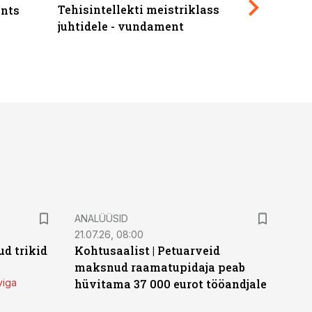
Tehisintellekti meistriklass
nts
maksuva
juhtidele - vundament
ANALÜÜSID
21.07.26, 08:00
d trikid
Kohtusaalist
|
Petuarveid
maksnud raamatupidaja peab
viga
hüvitama 37 000 eurot tööandjale