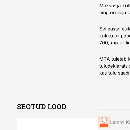
Maksu- ja Toll
ning on vaja 
Sel aastal esi
kokku oli pab
700, mis oli li
MTA tuletab ka
tuludeklaratsi
kas tulu saadi
SEOTUD LOOD
Lemmi K