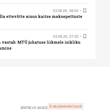
03.08.26, 08:00
lla ettevõtte ainus kaitse maksepettuste
03.08.26, 07:30
a vastab: MTÜ juhatuse liikmele isikliku
tamine
8 akadeemilist tundi
Kasuta ä
ÄRIPÄEVA AKADEEMIA