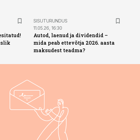
ST
SISUTURUNDUS
11.05.26, 16:30
sitatud!
Autod, laenud ja dividendid –
slik
mida peab ettevõtja 2026. aasta
maksudest teadma?