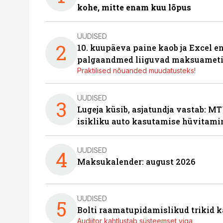
kohe, mitte enam kuu lõpus
UUDISED
2
10. kuupäeva paine kaob ja Excel en
palgaandmed liiguvad maksuameti
Praktilised nõuanded muudatusteks!
UUDISED
3
Lugeja küsib, asjatundja vastab: MT
isikliku auto kasutamise hüvitami
UUDISED
4
Maksukalender: august 2026
UUDISED
5
Bolti raamatupidamislikud trikid
Audiitor kahtlustab süsteemset viga