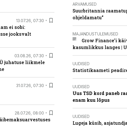
ARVAMUSED
Suurbritannia raamatu
ohjeldamatu”
13.07.26, 07:30
am ei sobi:
sse jooksvalt
MAJANDUSTULEMUSED
Grow Finance’i käi
kasumlikkus langes | U
03.08.26, 07:30
Ü juhatuse liikmele
UUDISED
ne
Statistikaameti peadir
31.07.26, 07:30
UUDISED
Uus TSD kord paneb ra
enam kuu lõpus
28.07.26, 08:00
UUDISED
 käibemaksuarvestuses
Lugeja küsib, asjatund