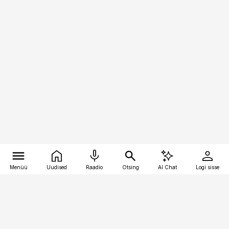
Menüü
Uudised
Raadio
Otsing
AI Chat
Logi sisse
Vana-Lõuna 39/1, 19094 Tallinn
(+372) 667 0111