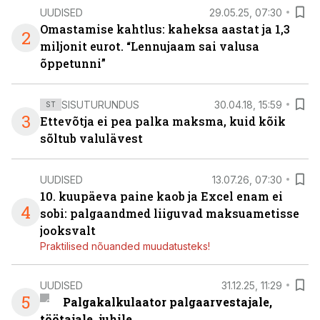
UUDISED
29.05.25, 07:30
Omastamise kahtlus: kaheksa aastat ja 1,3
2
miljonit eurot. “Lennujaam sai valusa
õppetunni”
SISUTURUNDUS
30.04.18, 15:59
ST
3
Ettevõtja ei pea palka maksma, kuid kõik
sõltub valulävest
UUDISED
13.07.26, 07:30
10. kuupäeva paine kaob ja Excel enam ei
4
sobi: palgaandmed liiguvad maksuametisse
jooksvalt
Praktilised nõuanded muudatusteks!
UUDISED
31.12.25, 11:29
5
Palgakalkulaator palgaarvestajale,
töötajale, juhile