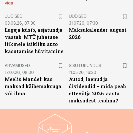
viga
UUDISED
UUDISED
03.08.26, 07:30
31.07.26, 07:30
Lugeja küsib, asjatundja
Maksukalender: august
vastab: MTÜ juhatuse
2026
liikmele isikliku auto
kasutamise hüvitamine
ST
ARVAMUSED
SISUTURUNDUS
17.07.26, 08:00
11.05.26, 16:30
Meelis Mandel: kas
Autod, laenud ja
maksad käibemaksuga
dividendid – mida peab
või ilma
ettevõtja 2026. aasta
maksudest teadma?