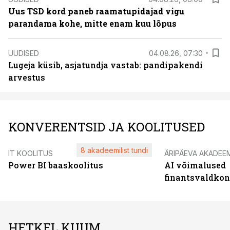
Uus TSD kord paneb raamatupidajad vigu
parandama kohe, mitte enam kuu lõpus
UUDISED
04.08.26, 07:30
Lugeja küsib, asjatundja vastab: pandipakendi
arvestus
KONVERENTSID JA KOOLITUSED
8 akadeemilist tundi
IT KOOLITUS
ÄRIPÄEVA AKADEE
Power BI baaskoolitus
AI võimalused
finantsvaldko
HETKEL KUUM