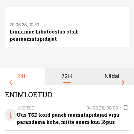
ST
29.06.26, 10:33
Linnamäe Lihatööstus otsib
pearaamatupidajat
24H
72H
Nädal
ENIMLOETUD
UUDISED
04.08.26, 08:00
1
Uus TSD kord paneb raamatupidajad vigu
parandama kohe, mitte enam kuu lõpus