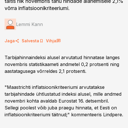
täitis riik novembris tänu hindade alanemisele 2,1%
võrra inflatsioonikriteeriumi.
Lemmi Kann
Jaga
Salvesta
Vihja
Tarbijahinnaindeksi alusel arvutatud hinnatase langes
novembris statistikaameti andmetel 0,2 protsenti ning
aastatagusega võrreldes 2,1 protsenti.
"Maastrichti inflatsioonikriteeriumi arvutatakse
tarbijahindade ühtlustatud indeksi alusel, mille andmed
novembri kohta avaldab Eurostat 16. detsembril.
Sellegi poolest võib juba praegu hinnata, et Eesti on
inflatsioonikriteeriumi täitnud;" kommenteeris Lindpere.