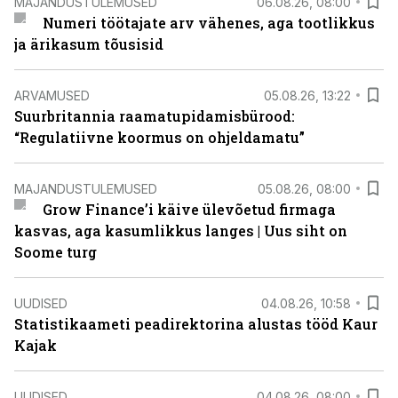
MAJANDUSTULEMUSED
06.08.26, 08:00
Numeri töötajate arv vähenes, aga tootlikkus
ja ärikasum tõusisid
ARVAMUSED
05.08.26, 13:22
Suurbritannia raamatupidamisbürood:
“Regulatiivne koormus on ohjeldamatu”
MAJANDUSTULEMUSED
05.08.26, 08:00
Grow Finance’i käive ülevõetud firmaga
kasvas, aga kasumlikkus langes | Uus siht on
Soome turg
UUDISED
04.08.26, 10:58
Statistikaameti peadirektorina alustas tööd Kaur
Kajak
UUDISED
04.08.26, 08:00