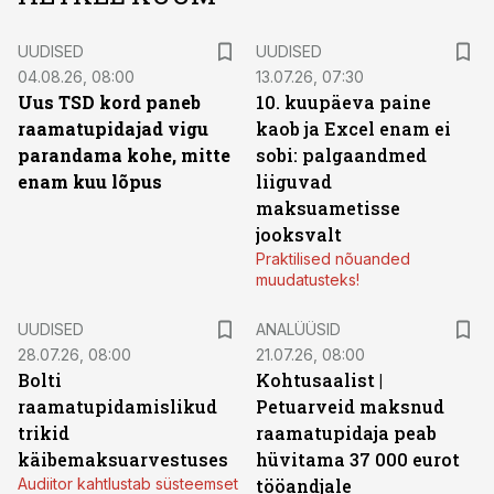
UUDISED
UUDISED
04.08.26, 08:00
13.07.26, 07:30
Uus TSD kord paneb
10. kuupäeva paine
raamatupidajad vigu
kaob ja Excel enam ei
parandama kohe, mitte
sobi: palgaandmed
enam kuu lõpus
liiguvad
maksuametisse
jooksvalt
Praktilised nõuanded
muudatusteks!
UUDISED
ANALÜÜSID
28.07.26, 08:00
21.07.26, 08:00
Bolti
Kohtusaalist
|
raamatupidamislikud
Petuarveid maksnud
trikid
raamatupidaja peab
käibemaksuarvestuses
hüvitama 37 000 eurot
Audiitor kahtlustab süsteemset
tööandjale