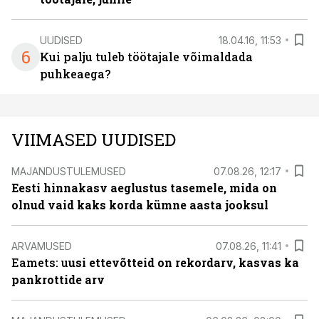
UUDISED
18.04.16, 11:53
6
Kui palju tuleb töötajale võimaldada
puhkeaega?
VIIMASED UUDISED
MAJANDUSTULEMUSED
07.08.26, 12:17
Eesti hinnakasv aeglustus tasemele, mida on
olnud vaid kaks korda kümne aasta jooksul
ARVAMUSED
07.08.26, 11:41
Eamets: u
usi ettevõtteid on rekordarv, kasvas ka
pankrottide arv