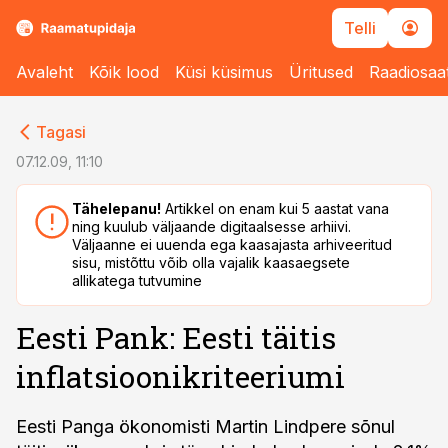
Telli
Avaleht
Kõik lood
Küsi küsimus
Üritused
Raadiosaa
cebook
cebook
Tagasi
Twitter)
Twitter)
07.12.09, 11:10
kedIn
kedIn
Tähelepanu!
Artikkel on enam kui 5 aastat vana
ning kuulub väljaande digitaalsesse arhiivi.
ail
ail
Väljaanne ei uuenda ega kaasajasta arhiveeritud
sisu, mistõttu võib olla vajalik kaasaegsete
k
k
allikatega tutvumine
Eesti Pank: Eesti täitis
inflatsioonikriteeriumi
Eesti Panga ökonomisti Martin Lindpere sõnul