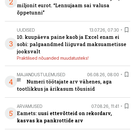
2
miljonit eurot. “Lennujaam sai valusa
õppetunni”
UUDISED
13.07.26, 07:30
10. kuupäeva paine kaob ja Excel enam ei
3
sobi: palgaandmed liiguvad maksuametisse
jooksvalt
Praktilised nõuanded muudatusteks!
MAJANDUSTULEMUSED
06.08.26, 08:00
4
Numeri töötajate arv vähenes, aga
tootlikkus ja ärikasum tõusisid
ARVAMUSED
07.08.26, 11:41
5
Eamets: u
usi ettevõtteid on rekordarv,
kasvas ka pankrottide arv