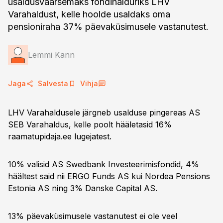
usaldusväärsemaks fondihalduriks LHV
Varahaldust, kelle hoolde usaldaks oma
pensioniraha 37% päevaküsimusele vastanutest.
Lemmi Kann
Jaga
Salvesta
Vihja
LHV Varahaldusele järgneb usalduse pingereas AS
SEB Varahaldus, kelle poolt hääletasid 16%
raamatupidaja.ee lugejatest.
10% valisid AS Swedbank Investeerimisfondid, 4%
häältest said nii ERGO Funds AS kui Nordea Pensions
Estonia AS ning 3% Danske Capital AS.
13% päevaküsimusele vastanutest ei ole veel