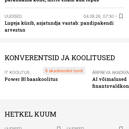
UUDISED
04.08.26, 07:30
Lugeja küsib, asjatundja vastab: pandipakendi
arvestus
KONVERENTSID JA KOOLITUSED
8 akadeemilist tundi
IT KOOLITUS
ÄRIPÄEVA AKADEE
Power BI baaskoolitus
AI võimalused
finantsvaldko
HETKEL KUUM
UUDISED
UUDISED