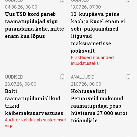
04.08.26, 08:00
13.07.26, 07:30
Uus TSD kord paneb
10. kuupäeva paine
raamatupidajad vigu
kaob ja Excel enam ei
parandama kohe, mitte
sobi: palgaandmed
enam kuu lõpus
liiguvad
maksuametisse
jooksvalt
Praktilised nõuanded
muudatusteks!
UUDISED
ANALÜÜSID
28.07.26, 08:00
21.07.26, 08:00
Bolti
Kohtusaalist
|
raamatupidamislikud
Petuarveid maksnud
trikid
raamatupidaja peab
käibemaksuarvestuses
hüvitama 37 000 eurot
Audiitor kahtlustab süsteemset
tööandjale
viga