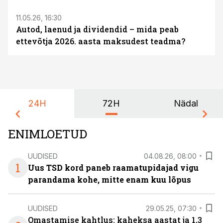
11.05.26, 16:30
Autod, laenud ja dividendid – mida peab
ettevõtja 2026. aasta maksudest teadma?
24H
72H
Nädal
ENIMLOETUD
UUDISED
04.08.26, 08:00
1
Uus TSD kord paneb raamatupidajad vigu
parandama kohe, mitte enam kuu lõpus
UUDISED
29.05.25, 07:30
Omastamise kahtlus: kaheksa aastat ja 1,3