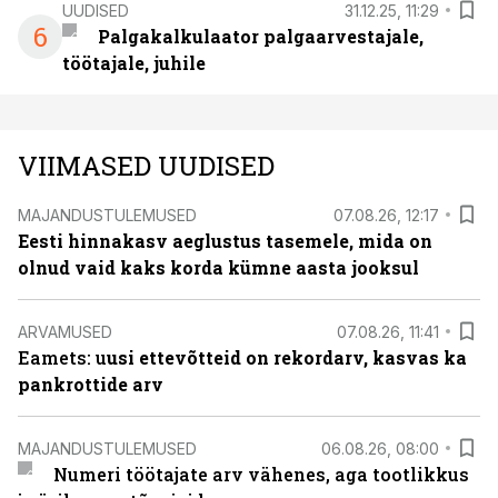
UUDISED
31.12.25, 11:29
6
Palgakalkulaator palgaarvestajale,
töötajale, juhile
VIIMASED UUDISED
MAJANDUSTULEMUSED
07.08.26, 12:17
Eesti hinnakasv aeglustus tasemele, mida on
olnud vaid kaks korda kümne aasta jooksul
ARVAMUSED
07.08.26, 11:41
Eamets: u
usi ettevõtteid on rekordarv, kasvas ka
pankrottide arv
MAJANDUSTULEMUSED
06.08.26, 08:00
Numeri töötajate arv vähenes, aga tootlikkus