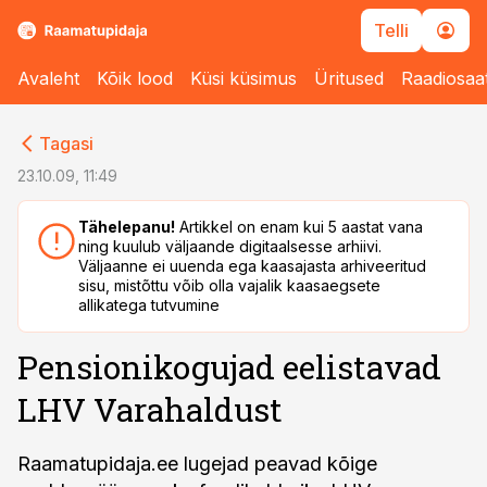
Telli
Avaleht
Kõik lood
Küsi küsimus
Üritused
Raadiosaa
cebook
cebook
Tagasi
Twitter)
Twitter)
23.10.09, 11:49
kedIn
kedIn
Tähelepanu!
Artikkel on enam kui 5 aastat vana
ning kuulub väljaande digitaalsesse arhiivi.
ail
ail
Väljaanne ei uuenda ega kaasajasta arhiveeritud
sisu, mistõttu võib olla vajalik kaasaegsete
k
k
allikatega tutvumine
Pensionikogujad eelistavad
LHV Varahaldust
Raamatupidaja.ee lugejad peavad kõige