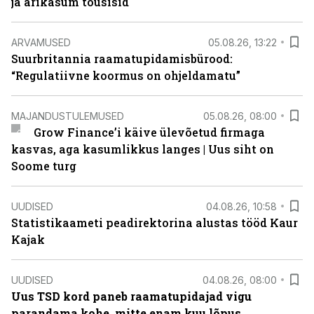
ja ärikasum tõusisid
ARVAMUSED
05.08.26, 13:22
Suurbritannia raamatupidamisbürood:
“Regulatiivne koormus on ohjeldamatu”
MAJANDUSTULEMUSED
05.08.26, 08:00
Grow Finance’i käive ülevõetud firmaga
kasvas, aga kasumlikkus langes | Uus siht on
Soome turg
UUDISED
04.08.26, 10:58
Statistikaameti peadirektorina alustas tööd Kaur
Kajak
UUDISED
04.08.26, 08:00
Uus TSD kord paneb raamatupidajad vigu
parandama kohe, mitte enam kuu lõpus