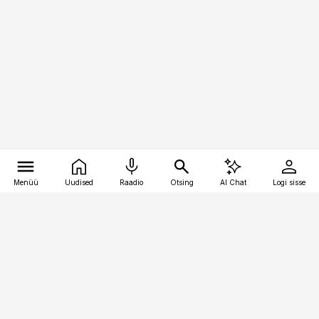
Menüü
Uudised
Raadio
Otsing
AI Chat
Logi sisse
Vana-Lõuna 39/1, 19094 Tallinn
(+372) 667 0111
raamatupidaja@raamatupidaja.ee