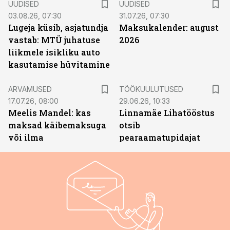
UUDISED
UUDISED
03.08.26, 07:30
31.07.26, 07:30
Lugeja küsib, asjatundja
Maksukalender: august
vastab: MTÜ juhatuse
2026
liikmele isikliku auto
kasutamise hüvitamine
ST
ARVAMUSED
TÖÖKUULUTUSED
17.07.26, 08:00
29.06.26, 10:33
Meelis Mandel: kas
Linnamäe Lihatööstus
maksad käibemaksuga
otsib
või ilma
pearaamatupidajat