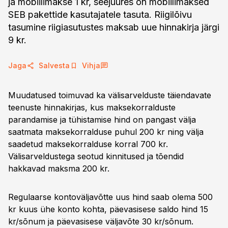
ja mobiilimakse 1 kr, seejuures on mobiilimaksed
SEB pakettide kasutajatele tasuta. Riigilõivu
tasumine riigiasutustes maksab uue hinnakirja järgi
9 kr.
Jaga
Salvesta
Vihja
Muudatused toimuvad ka välisarvelduste täiendavate
teenuste hinnakirjas, kus maksekorralduste
parandamise ja tühistamise hind on pangast välja
saatmata maksekorralduse puhul 200 kr ning välja
saadetud maksekorralduse korral 700 kr.
Välisarveldustega seotud kinnitused ja tõendid
hakkavad maksma 200 kr.
Regulaarse kontoväljavõtte uus hind saab olema 500
kr kuus ühe konto kohta, päevasisese saldo hind 15
kr/sõnum ja päevasisese väljavõte 30 kr/sõnum.