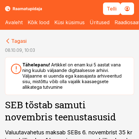
Telli
Avaleht
Kõik lood
Küsi küsimus
Üritused
Raadiosaa
cebook
cebook
Tagasi
Twitter)
Twitter)
08.10.09, 10:03
kedIn
kedIn
Tähelepanu!
Artikkel on enam kui 5 aastat vana
ning kuulub väljaande digitaalsesse arhiivi.
ail
ail
Väljaanne ei uuenda ega kaasajasta arhiveeritud
sisu, mistõttu võib olla vajalik kaasaegsete
k
k
allikatega tutvumine
SEB tõstab samuti
novembris teenustasusid
Valuutavahetus maksab SEBs 6. novembrist 35 kr