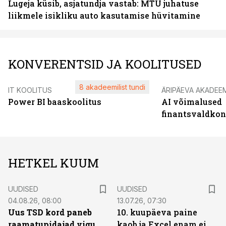
Lugeja küsib, asjatundja vastab: MTÜ juhatuse
liikmele isikliku auto kasutamise hüvitamine
KONVERENTSID JA KOOLITUSED
8 akadeemilist tundi
IT KOOLITUS
ÄRIPÄEVA AKADEE
Power BI baaskoolitus
AI võimalused
finantsvaldko
HETKEL KUUM
UUDISED
UUDISED
04.08.26, 08:00
13.07.26, 07:30
Uus TSD kord paneb
10. kuupäeva paine
raamatupidajad vigu
kaob ja Excel enam ei