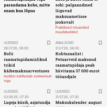
parandama kohe, mitte
sobi: palgaandmed
enam kuu lõpus
liiguvad
maksuametisse
jooksvalt
Praktilised nõuanded
muudatusteks!
UUDISED
ANALÜÜSID
28.07.26, 08:00
21.07.26, 08:00
Bolti
Kohtusaalist
|
raamatupidamislikud
Petuarveid maksnud
trikid
raamatupidaja peab
käibemaksuarvestuses
hüvitama 37 000 eurot
Audiitor kahtlustab süsteemset
tööandjale
viga
UUDISED
UUDISED
03.08.26, 07:30
31.07.26, 07:30
Lugeja küsib, asjatundja
Maksukalender: august