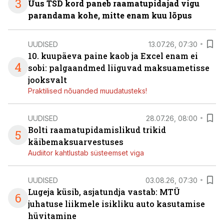
3
Uus TSD kord paneb raamatupidajad vigu
parandama kohe, mitte enam kuu lõpus
UUDISED
13.07.26, 07:30
10. kuupäeva paine kaob ja Excel enam ei
4
sobi: palgaandmed liiguvad maksuametisse
jooksvalt
Praktilised nõuanded muudatusteks!
UUDISED
28.07.26, 08:00
Bolti raamatupidamislikud trikid
5
käibemaksuarvestuses
Audiitor kahtlustab süsteemset viga
UUDISED
03.08.26, 07:30
Lugeja küsib, asjatundja vastab: MTÜ
6
juhatuse liikmele isikliku auto kasutamise
hüvitamine