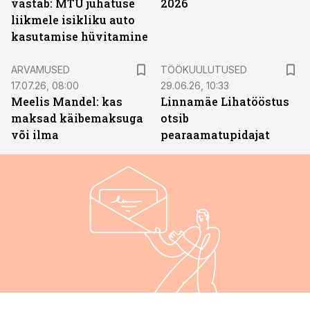
vastab: MTÜ juhatuse
2026
liikmele isikliku auto
kasutamise hüvitamine
ST
ARVAMUSED
TÖÖKUULUTUSED
17.07.26, 08:00
29.06.26, 10:33
Meelis Mandel: kas
Linnamäe Lihatööstus
maksad käibemaksuga
otsib
või ilma
pearaamatupidajat