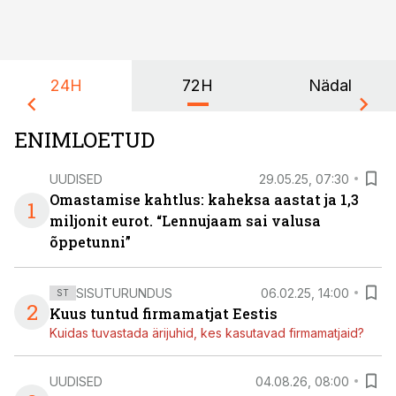
24H
72H
Nädal
ENIMLOETUD
UUDISED
29.05.25, 07:30
Omastamise kahtlus: kaheksa aastat ja 1,3
1
miljonit eurot. “Lennujaam sai valusa
õppetunni”
SISUTURUNDUS
06.02.25, 14:00
ST
2
Kuus tuntud firmamatjat Eestis
Kuidas tuvastada ärijuhid, kes kasutavad firmamatjaid?
UUDISED
04.08.26, 08:00