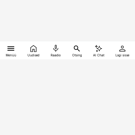
Menüü
Uudised
Raadio
Otsing
AI Chat
Logi sisse
Vana-Lõuna 39/1, 19094 Tallinn
(+372) 667 0111
raamatupidaja@raamatupidaja.ee
Telli
Reklaam
Firmast