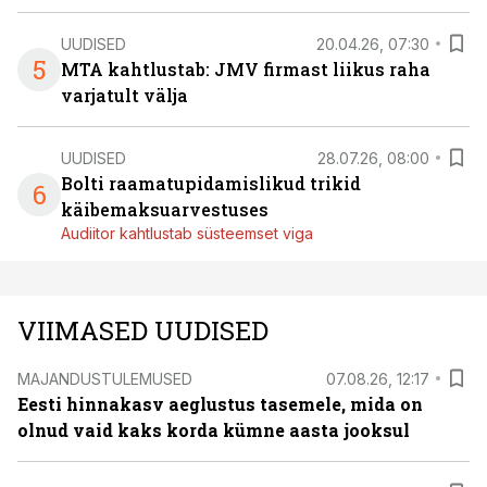
UUDISED
20.04.26, 07:30
5
MTA kahtlustab: JMV firmast liikus raha
varjatult välja
UUDISED
28.07.26, 08:00
Bolti raamatupidamislikud trikid
6
käibemaksuarvestuses
Audiitor kahtlustab süsteemset viga
VIIMASED UUDISED
MAJANDUSTULEMUSED
07.08.26, 12:17
Eesti hinnakasv aeglustus tasemele, mida on
olnud vaid kaks korda kümne aasta jooksul