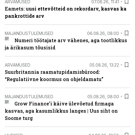
ARVAMUSED
07.08.26, 11:41
Eamets: u
usi ettevõtteid on rekordarv, kasvas ka
pankrottide arv
MAJANDUSTULEMUSED
06.08.26, 08:00
Numeri töötajate arv vähenes, aga tootlikkus
ja ärikasum tõusisid
ARVAMUSED
05.08.26, 13:22
Suurbritannia raamatupidamisbürood:
“Regulatiivne koormus on ohjeldamatu”
MAJANDUSTULEMUSED
05.08.26, 08:00
Grow Finance’i käive ülevõetud firmaga
kasvas, aga kasumlikkus langes | Uus siht on
Soome turg