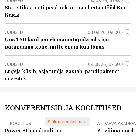
UUDISED
04.08.26, 10:58
Statistikaameti peadirektorina alustas tööd Kaur
Kajak
UUDISED
04.08.26, 08:00
Uus TSD kord paneb raamatupidajad vigu
parandama kohe, mitte enam kuu lõpus
UUDISED
04.08.26, 07:30
Lugeja küsib, asjatundja vastab: pandipakendi
arvestus
KONVERENTSID JA KOOLITUSED
8 akadeemilist tundi
IT KOOLITUS
ÄRIPÄEVA AKADEE
Power BI baaskoolitus
AI võimalused