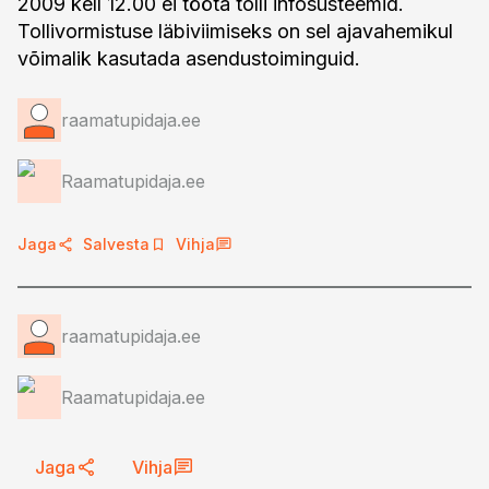
2009 kell 12.00 ei tööta tolli infosüsteemid.
Tollivormistuse läbiviimiseks on sel ajavahemikul
võimalik kasutada asendustoiminguid.
raamatupidaja.ee
Raamatupidaja.ee
Jaga
Salvesta
Vihja
raamatupidaja.ee
Raamatupidaja.ee
Jaga
Vihja