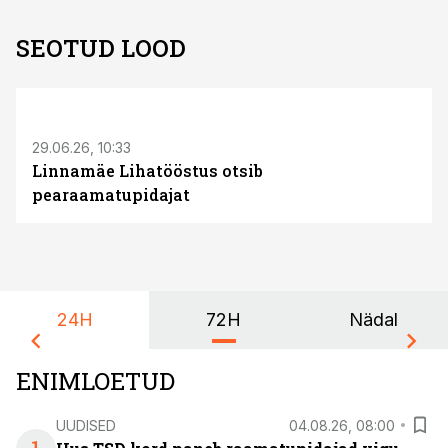
SEOTUD LOOD
ST
29.06.26, 10:33
Linnamäe Lihatööstus otsib
pearaamatupidajat
24H
72H
Nädal
ENIMLOETUD
UUDISED
04.08.26, 08:00