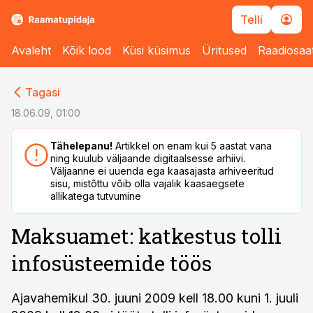
Telli
Avaleht
Kõik lood
Küsi küsimus
Üritused
Raadiosaa
cebook
cebook
Tagasi
Twitter)
Twitter)
18.06.09, 01:00
kedIn
kedIn
Tähelepanu!
Artikkel on enam kui 5 aastat vana
ning kuulub väljaande digitaalsesse arhiivi.
ail
ail
Väljaanne ei uuenda ega kaasajasta arhiveeritud
sisu, mistõttu võib olla vajalik kaasaegsete
k
k
allikatega tutvumine
Maksuamet: katkestus tolli
infosüsteemide töös
Ajavahemikul 30. juuni 2009 kell 18.00 kuni 1. juuli