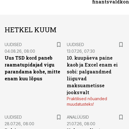
finantsvaldko
HETKEL KUUM
UUDISED
UUDISED
04.08.26, 08:00
13.07.26, 07:30
Uus TSD kord paneb
10. kuupäeva paine
raamatupidajad vigu
kaob ja Excel enam ei
parandama kohe, mitte
sobi: palgaandmed
enam kuu lõpus
liiguvad
maksuametisse
jooksvalt
Praktilised nõuanded
muudatusteks!
UUDISED
ANALÜÜSID
28.07.26, 08:00
21.07.26, 08:00