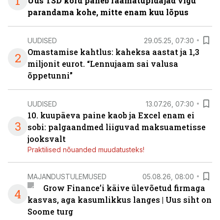
1
Uus TSD kord paneb raamatupidajad vigu
parandama kohe, mitte enam kuu lõpus
UUDISED
29.05.25, 07:30
Omastamise kahtlus: kaheksa aastat ja 1,3
2
miljonit eurot. “Lennujaam sai valusa
õppetunni”
UUDISED
13.07.26, 07:30
10. kuupäeva paine kaob ja Excel enam ei
3
sobi: palgaandmed liiguvad maksuametisse
jooksvalt
Praktilised nõuanded muudatusteks!
MAJANDUSTULEMUSED
05.08.26, 08:00
Grow Finance’i käive ülevõetud firmaga
4
kasvas, aga kasumlikkus langes | Uus siht on
Soome turg