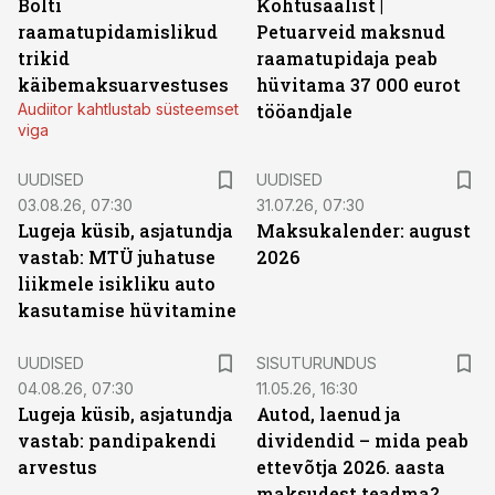
Bolti
Kohtusaalist
|
raamatupidamislikud
Petuarveid maksnud
trikid
raamatupidaja peab
käibemaksuarvestuses
hüvitama 37 000 eurot
Audiitor kahtlustab süsteemset
tööandjale
viga
UUDISED
UUDISED
03.08.26, 07:30
31.07.26, 07:30
Lugeja küsib, asjatundja
Maksukalender: august
vastab: MTÜ juhatuse
2026
liikmele isikliku auto
kasutamise hüvitamine
ST
UUDISED
SISUTURUNDUS
04.08.26, 07:30
11.05.26, 16:30
Lugeja küsib, asjatundja
Autod, laenud ja
vastab: pandipakendi
dividendid – mida peab
arvestus
ettevõtja 2026. aasta
maksudest teadma?