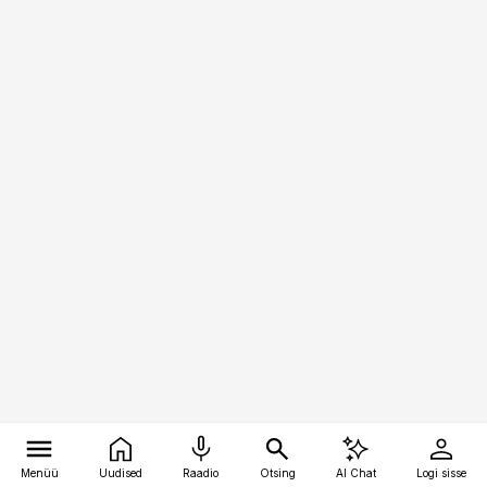
Menüü
Uudised
Raadio
Otsing
AI Chat
Logi sisse