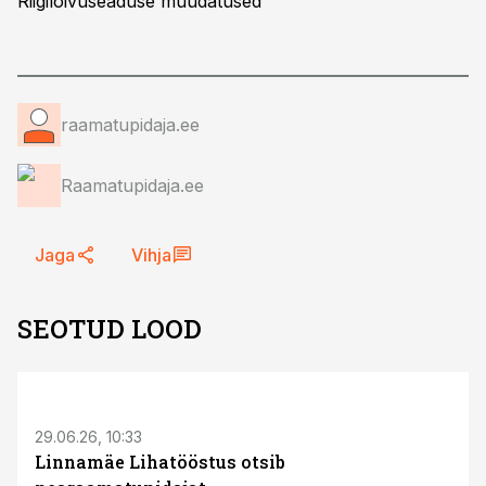
Riigilõivuseaduse muudatused
raamatupidaja.ee
Raamatupidaja.ee
Jaga
Vihja
SEOTUD LOOD
ST
29.06.26, 10:33
Linnamäe Lihatööstus otsib