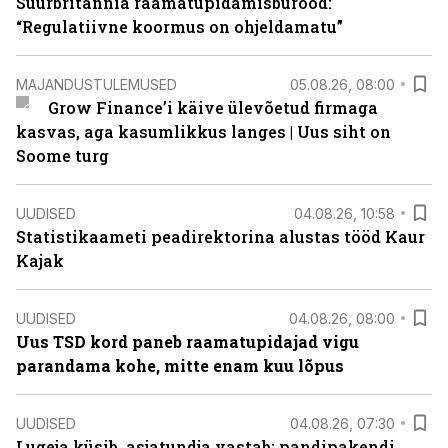
Suurbritannia raamatupidamisbürood:
“Regulatiivne koormus on ohjeldamatu”
MAJANDUSTULEMUSED
05.08.26, 08:00
Grow Finance’i käive ülevõetud firmaga
kasvas, aga kasumlikkus langes | Uus siht on
Soome turg
UUDISED
04.08.26, 10:58
Statistikaameti peadirektorina alustas tööd Kaur
Kajak
UUDISED
04.08.26, 08:00
Uus TSD kord paneb raamatupidajad vigu
parandama kohe, mitte enam kuu lõpus
UUDISED
04.08.26, 07:30
Lugeja küsib, asjatundja vastab: pandipakendi