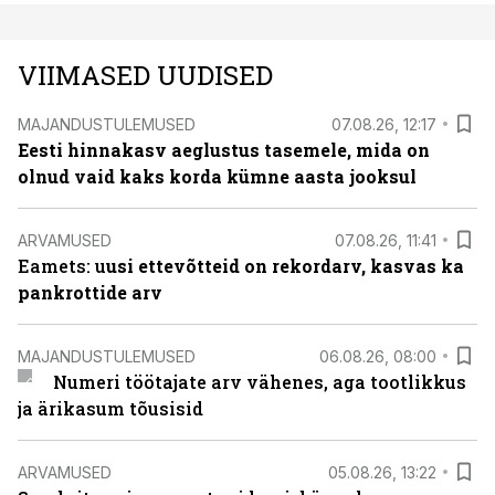
VIIMASED UUDISED
MAJANDUSTULEMUSED
07.08.26, 12:17
Eesti hinnakasv aeglustus tasemele, mida on
olnud vaid kaks korda kümne aasta jooksul
ARVAMUSED
07.08.26, 11:41
Eamets: u
usi ettevõtteid on rekordarv, kasvas ka
pankrottide arv
MAJANDUSTULEMUSED
06.08.26, 08:00
Numeri töötajate arv vähenes, aga tootlikkus
ja ärikasum tõusisid
ARVAMUSED
05.08.26, 13:22