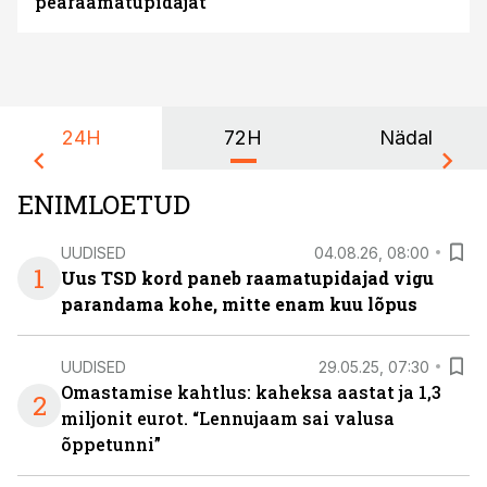
pearaamatupidajat
24H
72H
Nädal
ENIMLOETUD
UUDISED
04.08.26, 08:00
1
Uus TSD kord paneb raamatupidajad vigu
parandama kohe, mitte enam kuu lõpus
UUDISED
29.05.25, 07:30
Omastamise kahtlus: kaheksa aastat ja 1,3
2
miljonit eurot. “Lennujaam sai valusa
õppetunni”