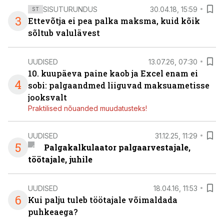
SISUTURUNDUS
30.04.18, 15:59
ST
3
Ettevõtja ei pea palka maksma, kuid kõik
sõltub valulävest
UUDISED
13.07.26, 07:30
10. kuupäeva paine kaob ja Excel enam ei
4
sobi: palgaandmed liiguvad maksuametisse
jooksvalt
Praktilised nõuanded muudatusteks!
UUDISED
31.12.25, 11:29
5
Palgakalkulaator palgaarvestajale,
töötajale, juhile
UUDISED
18.04.16, 11:53
6
Kui palju tuleb töötajale võimaldada
puhkeaega?