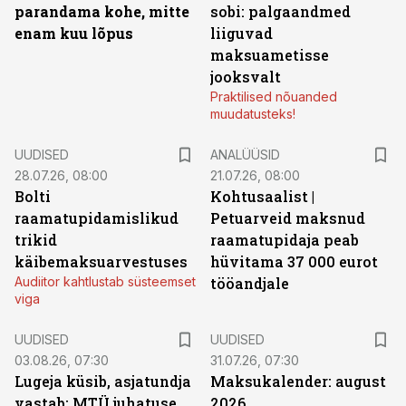
parandama kohe, mitte
sobi: palgaandmed
enam kuu lõpus
liiguvad
maksuametisse
jooksvalt
Praktilised nõuanded
muudatusteks!
UUDISED
ANALÜÜSID
28.07.26, 08:00
21.07.26, 08:00
Bolti
Kohtusaalist
|
raamatupidamislikud
Petuarveid maksnud
trikid
raamatupidaja peab
käibemaksuarvestuses
hüvitama 37 000 eurot
Audiitor kahtlustab süsteemset
tööandjale
viga
UUDISED
UUDISED
03.08.26, 07:30
31.07.26, 07:30
Lugeja küsib, asjatundja
Maksukalender: august
vastab: MTÜ juhatuse
2026