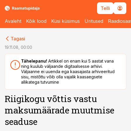
Telli
Avaleht
Kõik lood
Küsi küsimus
Üritused
Raadiosaa
cebook
cebook
Tagasi
Twitter)
Twitter)
19.11.08, 00:00
kedIn
kedIn
Tähelepanu!
Artikkel on enam kui 5 aastat vana
ning kuulub väljaande digitaalsesse arhiivi.
ail
ail
Väljaanne ei uuenda ega kaasajasta arhiveeritud
sisu, mistõttu võib olla vajalik kaasaegsete
k
k
allikatega tutvumine
Riigikogu võttis vastu
maksumäärade muutmise
seaduse