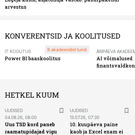
arvestus
KONVERENTSID JA KOOLITUSED
8 akadeemilist tundi
IT KOOLITUS
ÄRIPÄEVA AKADEE
Power BI baaskoolitus
AI võimalused
finantsvaldko
HETKEL KUUM
UUDISED
UUDISED
04.08.26, 08:00
13.07.26, 07:30
Uus TSD kord paneb
10. kuupäeva paine
raamatupidajad vigu
kaob ja Excel enam ei