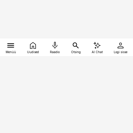
Menüü
Uudised
Raadio
Otsing
AI Chat
Logi sisse
Vana-Lõuna 39/1, 19094 Tallinn
(+372) 667 0111
raamatupidaja@raamatupidaja.ee
Telli
Reklaam
Firmast