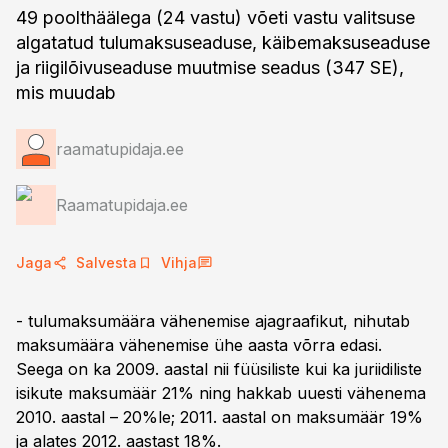
49 poolthäälega (24 vastu) võeti vastu valitsuse
algatatud tulumaksuseaduse, käibemaksuseaduse
ja riigilõivuseaduse muutmise seadus (347 SE),
mis muudab
raamatupidaja.ee
Raamatupidaja.ee
Jaga
Salvesta
Vihja
- tulumaksumäära vähenemise ajagraafikut, nihutab
maksumäära vähenemise ühe aasta võrra edasi.
Seega on ka 2009. aastal nii füüsiliste kui ka juriidiliste
isikute maksumäär 21% ning hakkab uuesti vähenema
2010. aastal – 20%le; 2011. aastal on maksumäär 19%
ja alates 2012. aastast 18%.