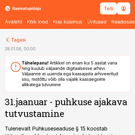
Telli
Avaleht
Kõik lood
Küsi küsimus
Üritused
Raadiosaa
cebook
cebook
Tagasi
Twitter)
Twitter)
28.01.08, 00:00
kedIn
kedIn
Tähelepanu!
Artikkel on enam kui 5 aastat vana
ning kuulub väljaande digitaalsesse arhiivi.
ail
ail
Väljaanne ei uuenda ega kaasajasta arhiveeritud
sisu, mistõttu võib olla vajalik kaasaegsete
k
k
allikatega tutvumine
31.jaanuar - puhkuse ajakava
tutvustamine
Tulenevalt Puhkuseseaduse § 15 koostab