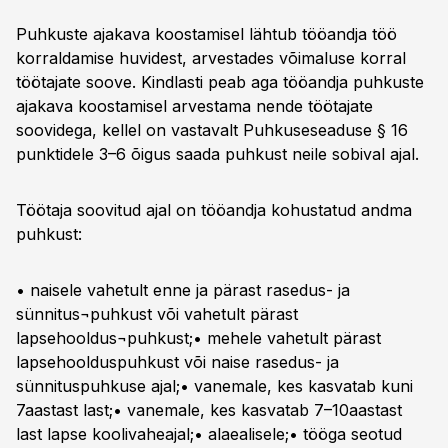
Puhkuste ajakava koostamisel lähtub tööandja töö
korraldamise huvidest, arvestades võimaluse korral
töötajate soove. Kindlasti peab aga tööandja puhkuste
ajakava koostamisel arvestama nende töötajate
soovidega, kellel on vastavalt Puhkuseseaduse § 16
punktidele 3–6 õigus saada puhkust neile sobival ajal.
Töötaja soovitud ajal on tööandja kohustatud andma
puhkust:
• naisele vahetult enne ja pärast rasedus- ja
sünnitus¬puhkust või vahetult pärast
lapsehooldus¬puhkust;• mehele vahetult pärast
lapsehoolduspuhkust või naise rasedus- ja
sünnituspuhkuse ajal;• vanemale, kes kasvatab kuni
7aastast last;• vanemale, kes kasvatab 7–10aastast
last lapse koolivaheajal;• alaealisele;• tööga seotud