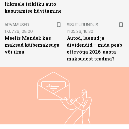
liikmele isikliku auto
kasutamise hüvitamine
ST
ARVAMUSED
SISUTURUNDUS
17.07.26, 08:00
11.05.26, 16:30
Meelis Mandel: kas
Autod, laenud ja
maksad käibemaksuga
dividendid – mida peab
või ilma
ettevõtja 2026. aasta
maksudest teadma?