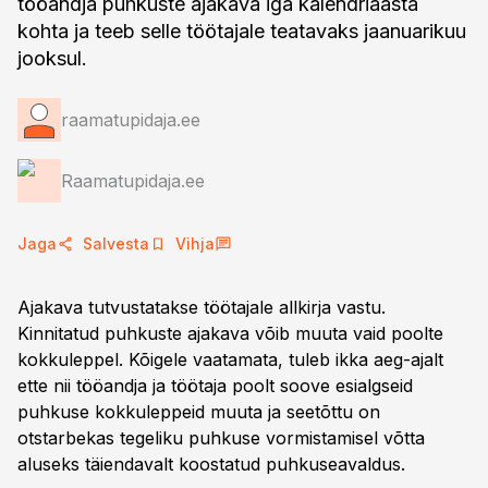
tööandja puhkuste ajakava iga kalendriaasta
kohta ja teeb selle töötajale teatavaks jaanuarikuu
jooksul.
raamatupidaja.ee
Raamatupidaja.ee
Jaga
Salvesta
Vihja
Ajakava tutvustatakse töötajale allkirja vastu.
Kinnitatud puhkuste ajakava võib muuta vaid poolte
kokkuleppel. Kõigele vaatamata, tuleb ikka aeg-ajalt
ette nii tööandja ja töötaja poolt soove esialgseid
puhkuse kokkuleppeid muuta ja seetõttu on
otstarbekas tegeliku puhkuse vormistamisel võtta
aluseks täiendavalt koostatud puhkuseavaldus.