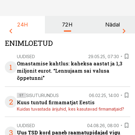
24H
72H
Nädal
ENIMLOETUD
UUDISED
29.05.25, 07:30
Omastamise kahtlus: kaheksa aastat ja 1,3
1
miljonit eurot. “Lennujaam sai valusa
õppetunni”
SISUTURUNDUS
06.02.25, 14:00
ST
2
Kuus tuntud firmamatjat Eestis
Kuidas tuvastada ärijuhid, kes kasutavad firmamatjaid?
UUDISED
04.08.26, 08:00
3
Uus TSD kord paneb raamatupidajad vigu