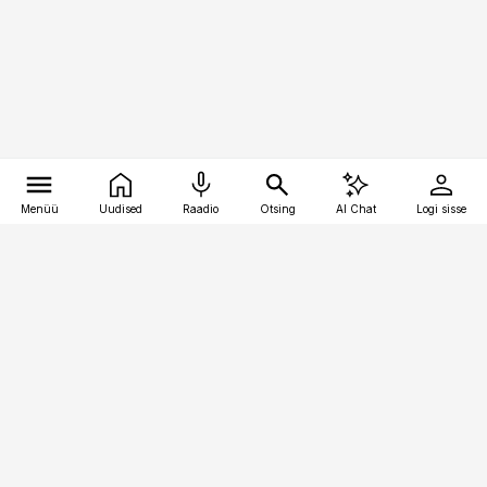
Menüü
Uudised
Raadio
Otsing
AI Chat
Logi sisse
Vana-Lõuna 39/1, 19094 Tallinn
(+372) 667 0111
raamatupidaja@raamatupidaja.ee
Telli
Reklaam
Firmast