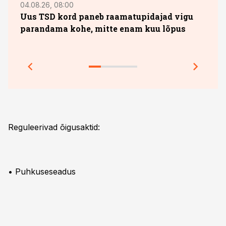
04.08.26, 08:00
13.07.
Uus TSD kord paneb raamatupidajad vigu
10. 
parandama kohe, mitte enam kuu lõpus
sobi
jook
Prakt
Reguleerivad õigusaktid:
• Puhkuseseadus