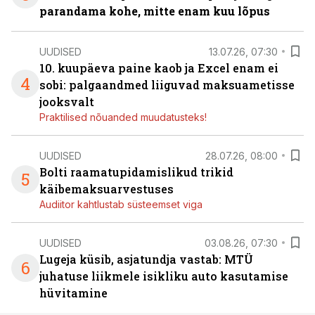
parandama kohe, mitte enam kuu lõpus
UUDISED
13.07.26, 07:30
10. kuupäeva paine kaob ja Excel enam ei
4
sobi: palgaandmed liiguvad maksuametisse
jooksvalt
Praktilised nõuanded muudatusteks!
UUDISED
28.07.26, 08:00
Bolti raamatupidamislikud trikid
5
käibemaksuarvestuses
Audiitor kahtlustab süsteemset viga
UUDISED
03.08.26, 07:30
Lugeja küsib, asjatundja vastab: MTÜ
6
juhatuse liikmele isikliku auto kasutamise
hüvitamine