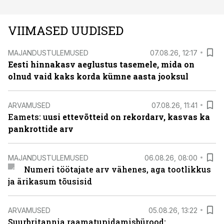
VIIMASED UUDISED
MAJANDUSTULEMUSED
07.08.26, 12:17
Eesti hinnakasv aeglustus tasemele, mida on
olnud vaid kaks korda kümne aasta jooksul
ARVAMUSED
07.08.26, 11:41
Eamets: u
usi ettevõtteid on rekordarv, kasvas ka
pankrottide arv
MAJANDUSTULEMUSED
06.08.26, 08:00
Numeri töötajate arv vähenes, aga tootlikkus
ja ärikasum tõusisid
ARVAMUSED
05.08.26, 13:22
Suurbritannia raamatupidamisbürood: