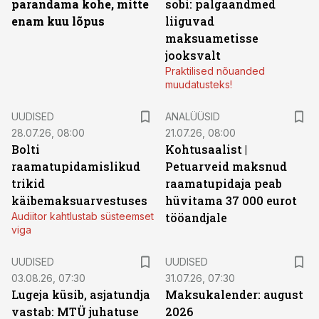
parandama kohe, mitte
sobi: palgaandmed
enam kuu lõpus
liiguvad
maksuametisse
jooksvalt
Praktilised nõuanded
muudatusteks!
UUDISED
ANALÜÜSID
28.07.26, 08:00
21.07.26, 08:00
Bolti
Kohtusaalist
|
raamatupidamislikud
Petuarveid maksnud
trikid
raamatupidaja peab
käibemaksuarvestuses
hüvitama 37 000 eurot
Audiitor kahtlustab süsteemset
tööandjale
viga
UUDISED
UUDISED
03.08.26, 07:30
31.07.26, 07:30
Lugeja küsib, asjatundja
Maksukalender: august
vastab: MTÜ juhatuse
2026