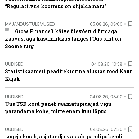
“Regulatiivne koormus on ohjeldamatu”
MAJANDUSTULEMUSED
05.08.26, 08:00
Grow Finance’i käive ülevõetud firmaga
kasvas, aga kasumlikkus langes | Uus siht on
Soome turg
UUDISED
04.08.26, 10:58
Statistikaameti peadirektorina alustas tööd Kaur
Kajak
UUDISED
04.08.26, 08:00
Uus TSD kord paneb raamatupidajad vigu
parandama kohe, mitte enam kuu lõpus
UUDISED
04.08.26, 07:30
Lugeja küsib, asjatundja vastab: pandipakendi