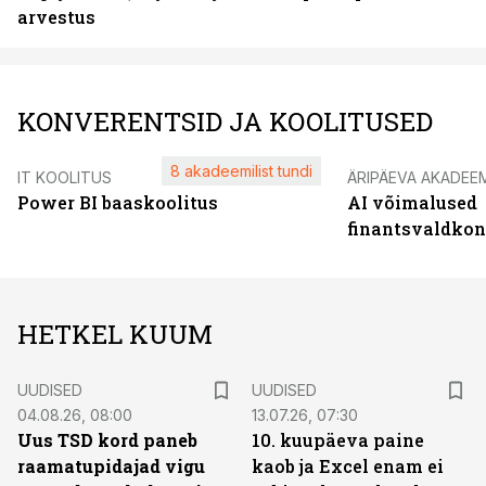
arvestus
KONVERENTSID JA KOOLITUSED
8 akadeemilist tundi
IT KOOLITUS
ÄRIPÄEVA AKADEE
Power BI baaskoolitus
AI võimalused
finantsvaldko
HETKEL KUUM
UUDISED
UUDISED
04.08.26, 08:00
13.07.26, 07:30
Uus TSD kord paneb
10. kuupäeva paine
raamatupidajad vigu
kaob ja Excel enam ei