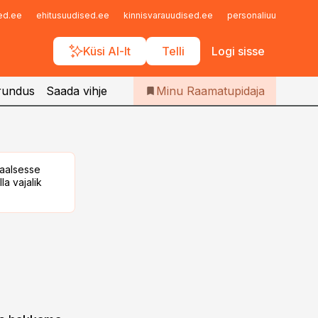
Iseteenindus
sed.ee
ehitusuudised.ee
kinnisvarauudised.ee
personaliuudised.ee
Telli Raamatupidaja
Küsi AI-lt
Telli
Logi sisse
rundus
Saada vihje
Minu Raamatupidaja
taalsesse
la vajalik