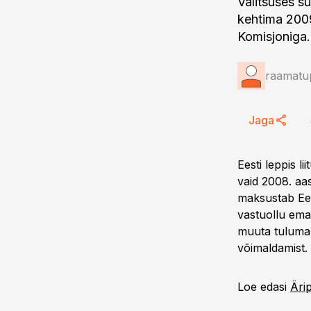
Valitsuses s
kehtima 2009
Komisjoniga.
raamatup
Jaga
Eesti leppis l
vaid 2008. aa
maksustab Ees
vastuollu ema- 
muuta tulumak
võimaldamist. 
Loe edasi
Äri