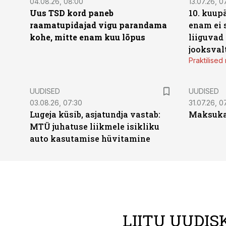
04.08.26, 08:00
13.07.26, 0
Uus TSD kord paneb
10. kuup
raamatupidajad vigu parandama
enam ei 
kohe, mitte enam kuu lõpus
liiguvad
jooksval
Praktilise
UUDISED
UUDISED
03.08.26, 07:30
31.07.26, 0
Lugeja küsib, asjatundja vastab:
Maksukal
MTÜ juhatuse liikmele isikliku
auto kasutamise hüvitamine
LIITU UUDIS