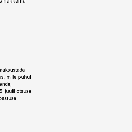
aks hakkama
t maksustada
s, mille puhul
dende,
5. juulil otsuse
bastuse