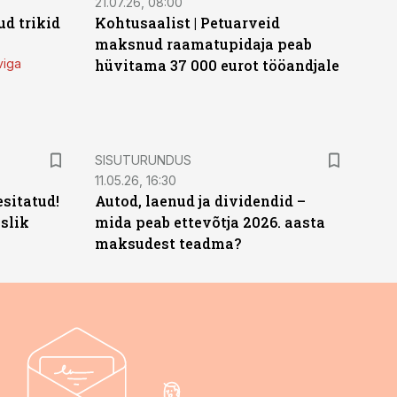
21.07.26, 08:00
d trikid
Kohtusaalist
|
Petuarveid
maksnud raamatupidaja peab
viga
hüvitama 37 000 eurot tööandjale
ST
SISUTURUNDUS
11.05.26, 16:30
sitatud!
Autod, laenud ja dividendid –
slik
mida peab ettevõtja 2026. aasta
maksudest teadma?