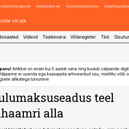
aritehnoloogia.ee
kaubandus.ee
toostusuudised.ee
logistikauudi
Infopank
Radar
iosaated
Videod
Teabevara
Võlaregister
Töö
Sisutu
panu!
Artikkel on enam kui 5 aastat vana ning kuulub väljaande digi
. Väljaanne ei uuenda ega kaasajasta arhiveeritud sisu, mistõttu võib ol
sete allikatega tutvumine
ulumaksuseadus teel
haamri alla