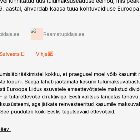
uvel kinnitatud uus tulumaksuseaduse eelnõu, mis pe
. aastal, ähvardab kaasa tuua kohtuvaidluse Euroopa
idaja.ee
Raamatupidaja.ee
Salvesta
Vihja
iitumisläbirääkimistel kokku, et praegusel moel võib kasumi
sta lõpuni. Seega läheb jaotamata kasumi tulumaksuvabastu
ti Euroopa Liidus asuvatele emaettevõtjatele makstud divi
ja tütarettevõtja direktiiviga. Eesti valitsus langetas tänavu 
susüsteemi, aga jätkata reinvesteeritud kasumile maksuva
See puudutab kõiki Eestis tegutsevaid ettevõtjaid.
päev