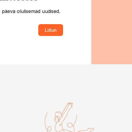
ti päeva olulisemad uudised.
Liitun