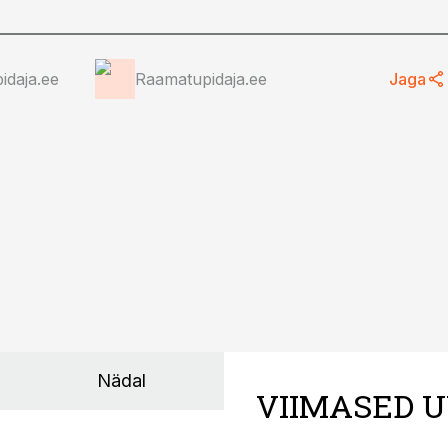
idaja.ee
Raamatupidaja.ee
Jaga
Nädal
VIIMASED U