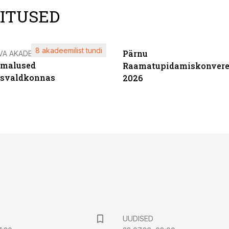
LITUSED
8 akadeemilist tundi
Pärnu
VA AKADEEMIA
imalused
Raamatupidamiskonvere
tsvaldkonnas
2026
UUDISED