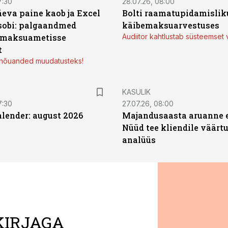
7:30
28.07.26, 08:00
äeva paine kaob ja Excel
Bolti raamatupidamisliku
sobi: palgaandmed
käibemaksuarvestuses
 maksuametisse
Audiitor kahtlustab süsteemset 
t
d nõuanded muudatusteks!
KASULIK
7:30
27.07.26, 08:00
ender: august 2026
Majandusaasta aruanne e
Nüüd tee kliendile väärtu
analüüs
KIRJAGA