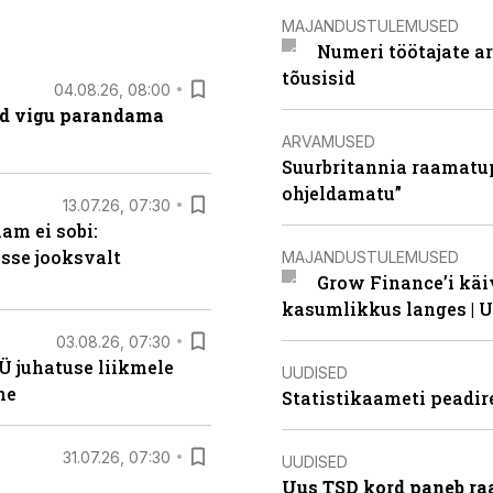
MAJANDUSTULEMUSED
Numeri töötajate a
tõusisid
04.08.26, 08:00
ad vigu parandama
ARVAMUSED
Suurbritannia raamatu
ohjeldamatu”
13.07.26, 07:30
am ei sobi:
sse jooksvalt
MAJANDUSTULEMUSED
Grow Finance’i käi
kasumlikkus langes | U
03.08.26, 07:30
Ü juhatuse liikmele
UUDISED
ne
Statistikaameti peadir
31.07.26, 07:30
UUDISED
Uus TSD kord paneb ra