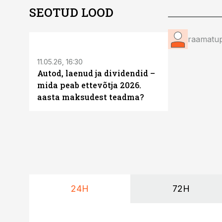
SEOTUD LOOD
ST
raamatup
11.05.26, 16:30
Autod, laenud ja dividendid –
mida peab ettevõtja 2026.
aasta maksudest teadma?
24H
72H