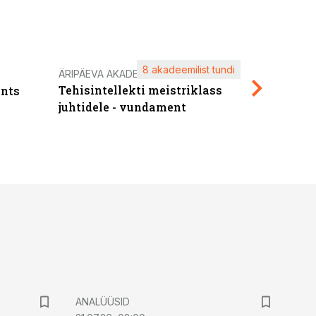
8 akadeemilist tundi
Kasuta ä
ÄRIPÄEVA AKADEEMIA
Tehisintellekti meistriklass
nts
maksuva
juhtidele - vundament
ANALÜÜSID