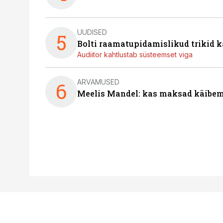
UUDISED
5
Bolti raamatupidamislikud trikid
Audiitor kahtlustab süsteemset viga
ARVAMUSED
6
Meelis Mandel: kas maksad käibem