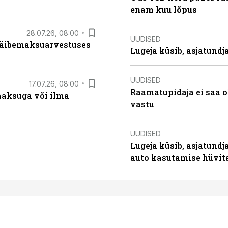
enam kuu lõpus
28.07.26, 08:00
UUDISED
 käibemaksuarvestuses
Lugeja küsib, asjatund
UUDISED
17.07.26, 08:00
Raamatupidaja ei saa o
aksuga või ilma
vastu
UUDISED
Lugeja küsib, asjatundj
auto kasutamise hüvi