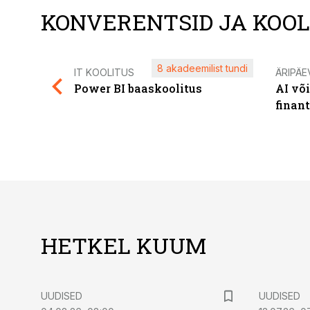
KONVERENTSID JA KOO
8 akadeemilist tundi
IT KOOLITUS
ÄRIPÄE
Power BI baaskoolitus
AI võ
finan
HETKEL KUUM
UUDISED
UUDISED