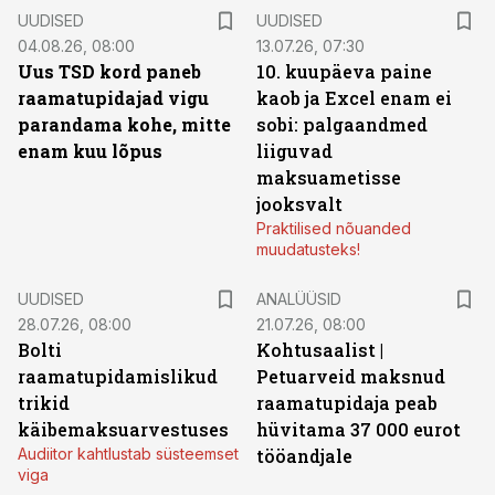
UUDISED
UUDISED
04.08.26, 08:00
13.07.26, 07:30
Uus TSD kord paneb
10. kuupäeva paine
raamatupidajad vigu
kaob ja Excel enam ei
parandama kohe, mitte
sobi: palgaandmed
enam kuu lõpus
liiguvad
maksuametisse
jooksvalt
Praktilised nõuanded
muudatusteks!
UUDISED
ANALÜÜSID
28.07.26, 08:00
21.07.26, 08:00
Bolti
Kohtusaalist
|
raamatupidamislikud
Petuarveid maksnud
trikid
raamatupidaja peab
käibemaksuarvestuses
hüvitama 37 000 eurot
Audiitor kahtlustab süsteemset
tööandjale
viga