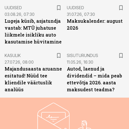
UUDISED
UUDISED
03.08.26, 07:30
31.07.26, 07:30
Lugeja küsib, asjatundja
Maksukalender: august
vastab: MTÜ juhatuse
2026
liikmele isikliku auto
kasutamise hüvitamine
ST
KASULIK
SISUTURUNDUS
27.07.26, 08:00
11.05.26, 16:30
Majandusaasta aruanne
Autod, laenud ja
esitatud! Nüüd tee
dividendid – mida peab
kliendile väärtuslik
ettevõtja 2026. aasta
analüüs
maksudest teadma?