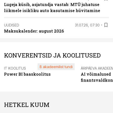
Lugeja küsib, asjatundja vastab: MTÜ juhatuse
liikmele isikliku auto kasutamise hüvitamine
UUDISED
31.07.26, 07:30
Maksukalender: august 2026
KONVERENTSID JA KOOLITUSED
8 akadeemilist tundi
IT KOOLITUS
ÄRIPÄEVA AKADEE
Power BI baaskoolitus
AI võimalused
finantsvaldko
HETKEL KUUM