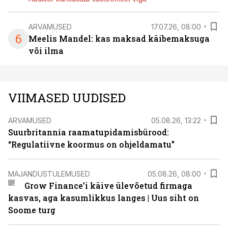
ARVAMUSED
17.07.26, 08:00
6
Meelis Mandel: kas maksad käibemaksuga
või ilma
VIIMASED UUDISED
ARVAMUSED
05.08.26, 13:22
Suurbritannia raamatupidamisbürood:
“Regulatiivne koormus on ohjeldamatu”
MAJANDUSTULEMUSED
05.08.26, 08:00
Grow Finance’i käive ülevõetud firmaga
kasvas, aga kasumlikkus langes | Uus siht on
Soome turg