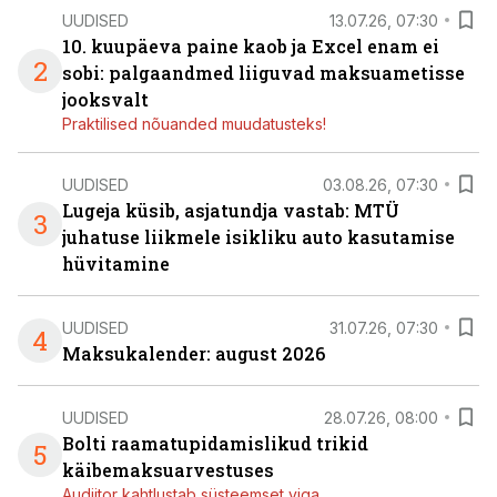
UUDISED
13.07.26, 07:30
10. kuupäeva paine kaob ja Excel enam ei
2
sobi: palgaandmed liiguvad maksuametisse
jooksvalt
Praktilised nõuanded muudatusteks!
UUDISED
03.08.26, 07:30
Lugeja küsib, asjatundja vastab: MTÜ
3
juhatuse liikmele isikliku auto kasutamise
hüvitamine
UUDISED
31.07.26, 07:30
4
Maksukalender: august 2026
UUDISED
28.07.26, 08:00
Bolti raamatupidamislikud trikid
5
käibemaksuarvestuses
Audiitor kahtlustab süsteemset viga