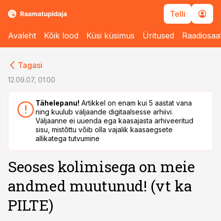
Telli
Avaleht
Kõik lood
Küsi küsimus
Üritused
Raadiosaa
cebook
cebook
Tagasi
Twitter)
Twitter)
12.09.07, 01:00
kedIn
kedIn
Tähelepanu!
Artikkel on enam kui 5 aastat vana
ning kuulub väljaande digitaalsesse arhiivi.
ail
ail
Väljaanne ei uuenda ega kaasajasta arhiveeritud
sisu, mistõttu võib olla vajalik kaasaegsete
k
k
allikatega tutvumine
Seoses kolimisega on meie
andmed muutunud! (vt ka
PILTE)