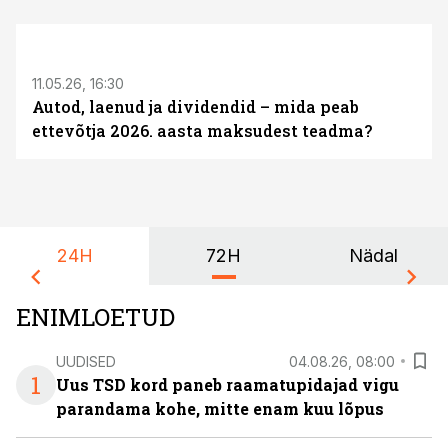
ST
11.05.26, 16:30
Autod, laenud ja dividendid – mida peab
ettevõtja 2026. aasta maksudest teadma?
24H
72H
Nädal
ENIMLOETUD
UUDISED
04.08.26, 08:00
1
Uus TSD kord paneb raamatupidajad vigu
parandama kohe, mitte enam kuu lõpus