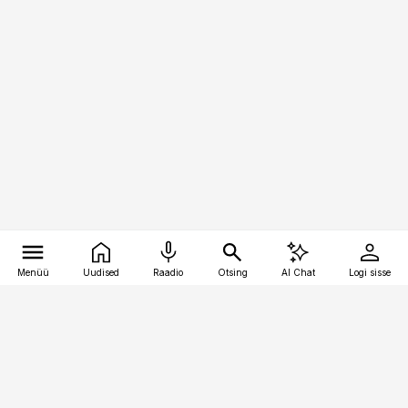
Menüü
Uudised
Raadio
Otsing
AI Chat
Logi sisse
Vana-Lõuna 39/1, 19094 Tallinn
(+372) 667 0111
raamatupidaja@raamatupidaja.ee