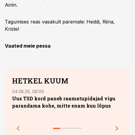
Airiin.
Tagumises reas vasakult paremale: Heddi, Riina,
Kristel
Vaated meie pessa
HETKEL KUUM
04.08.26, 08:00
13.07.
Uus TSD kord paneb raamatupidajad vigu
10. 
parandama kohe, mitte enam kuu lõpus
sobi
jook
Prakt