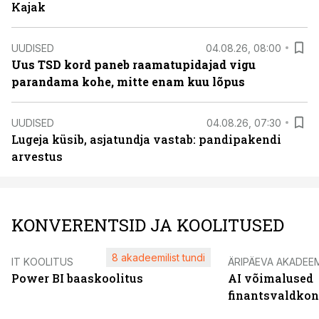
Kajak
UUDISED
04.08.26, 08:00
Uus TSD kord paneb raamatupidajad vigu
parandama kohe, mitte enam kuu lõpus
UUDISED
04.08.26, 07:30
Lugeja küsib, asjatundja vastab: pandipakendi
arvestus
KONVERENTSID JA KOOLITUSED
8 akadeemilist tundi
IT KOOLITUS
ÄRIPÄEVA AKADEE
Power BI baaskoolitus
AI võimalused
finantsvaldko