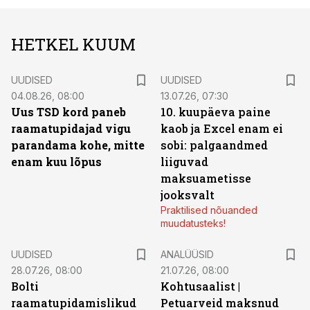
HETKEL KUUM
UUDISED
UUDISED
04.08.26, 08:00
13.07.26, 07:30
Uus TSD kord paneb
10. kuupäeva paine
raamatupidajad vigu
kaob ja Excel enam ei
parandama kohe, mitte
sobi: palgaandmed
enam kuu lõpus
liiguvad
maksuametisse
jooksvalt
Praktilised nõuanded
muudatusteks!
UUDISED
ANALÜÜSID
28.07.26, 08:00
21.07.26, 08:00
Bolti
Kohtusaalist
|
raamatupidamislikud
Petuarveid maksnud