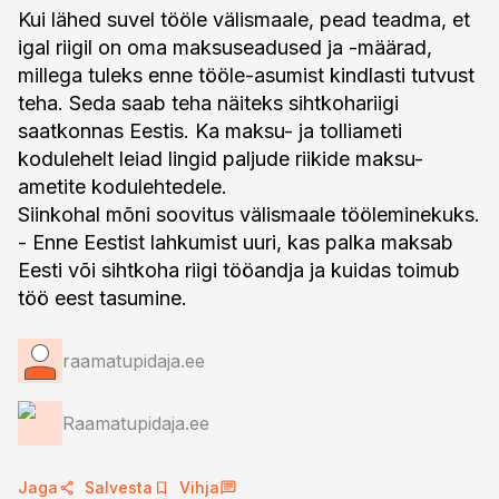
Kui lähed suvel tööle välismaale, pead teadma, et
igal riigil on oma maksuseadused ja -määrad,
millega tuleks enne tööle-asumist kindlasti tutvust
teha. Seda saab teha näiteks sihtkohariigi
saatkonnas Eestis. Ka maksu- ja tolliameti
kodulehelt leiad lingid paljude riikide maksu-
ametite kodulehtedele.
Siinkohal mõni soovitus välismaale tööleminekuks.
- Enne Eestist lahkumist uuri, kas palka maksab
Eesti või sihtkoha riigi tööandja ja kuidas toimub
töö eest tasumine.
raamatupidaja.ee
Raamatupidaja.ee
Jaga
Salvesta
Vihja