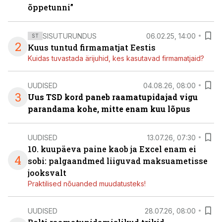
õppetunni”
SISUTURUNDUS
06.02.25, 14:00
ST
2
Kuus tuntud firmamatjat Eestis
Kuidas tuvastada ärijuhid, kes kasutavad firmamatjaid?
UUDISED
04.08.26, 08:00
3
Uus TSD kord paneb raamatupidajad vigu
parandama kohe, mitte enam kuu lõpus
UUDISED
13.07.26, 07:30
10. kuupäeva paine kaob ja Excel enam ei
4
sobi: palgaandmed liiguvad maksuametisse
jooksvalt
Praktilised nõuanded muudatusteks!
UUDISED
28.07.26, 08:00