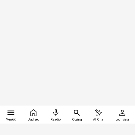
Menüü
Uudised
Raadio
Otsing
AI Chat
Logi sisse