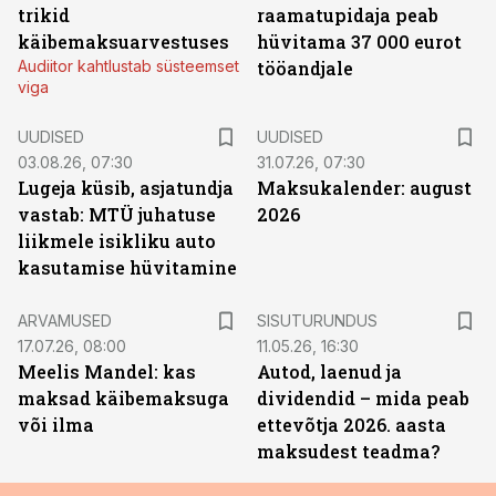
trikid
raamatupidaja peab
käibemaksuarvestuses
hüvitama 37 000 eurot
Audiitor kahtlustab süsteemset
tööandjale
viga
UUDISED
UUDISED
03.08.26, 07:30
31.07.26, 07:30
Lugeja küsib, asjatundja
Maksukalender: august
vastab: MTÜ juhatuse
2026
liikmele isikliku auto
kasutamise hüvitamine
ST
ARVAMUSED
SISUTURUNDUS
17.07.26, 08:00
11.05.26, 16:30
Meelis Mandel: kas
Autod, laenud ja
maksad käibemaksuga
dividendid – mida peab
või ilma
ettevõtja 2026. aasta
maksudest teadma?