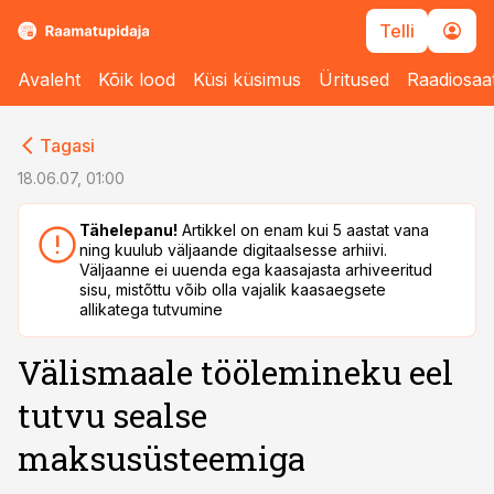
Telli
Avaleht
Kõik lood
Küsi küsimus
Üritused
Raadiosaa
cebook
cebook
Tagasi
Twitter)
Twitter)
18.06.07, 01:00
kedIn
kedIn
Tähelepanu!
Artikkel on enam kui 5 aastat vana
ning kuulub väljaande digitaalsesse arhiivi.
ail
ail
Väljaanne ei uuenda ega kaasajasta arhiveeritud
sisu, mistõttu võib olla vajalik kaasaegsete
k
k
allikatega tutvumine
Välismaale töölemineku eel
tutvu sealse
maksusüsteemiga