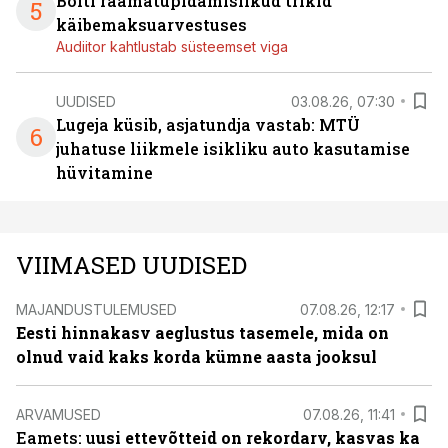
Bolti raamatupidamislikud trikid
5
käibemaksuarvestuses
Audiitor kahtlustab süsteemset viga
UUDISED
03.08.26, 07:30
Lugeja küsib, asjatundja vastab: MTÜ
6
juhatuse liikmele isikliku auto kasutamise
hüvitamine
VIIMASED UUDISED
MAJANDUSTULEMUSED
07.08.26, 12:17
Eesti hinnakasv aeglustus tasemele, mida on
olnud vaid kaks korda kümne aasta jooksul
ARVAMUSED
07.08.26, 11:41
Eamets: u
usi ettevõtteid on rekordarv, kasvas ka