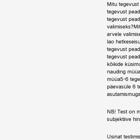
Mitu tegevust
tegevust pead 
tegevust pead
valimiseks?Mi
arvele valimi
lao hetkeseis
tegevust pead
tegevust pead
kõikide küsim
nauding müüa
müüa5-6 tegevu
päevasüle 6 t
asutamismugav
NB! Test on m
subjektiive hi
Usinat testimis