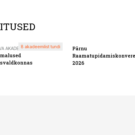
LITUSED
8 akadeemilist tundi
Pärnu
VA AKADEEMIA
imalused
Raamatupidamiskonvere
tsvaldkonnas
2026