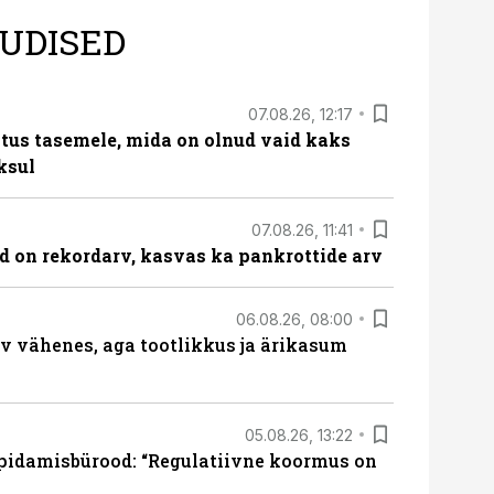
UDISED
07.08.26, 12:17
tus tasemele, mida on olnud vaid kaks
ksul
07.08.26, 11:41
id on rekordarv, kasvas ka pankrottide arv
06.08.26, 08:00
rv vähenes, aga tootlikkus ja ärikasum
05.08.26, 13:22
pidamisbürood: “Regulatiivne koormus on