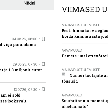
Nädal
VIIMASED U
MAJANDUSTULEMUSED
Eesti hinnakasv aeglus
korda kümne aasta joo
04.08.26, 08:00
ad vigu parandama
ARVAMUSED
Eamets: u
usi ettevõtte
29.05.25, 07:30
ja 1,3 miljonit eurot.
MAJANDUSTULEMUSED
Numeri töötajate a
tõusisid
13.07.26, 07:30
am ei sobi:
ARVAMUSED
Suurbritannia raamatu
sse jooksvalt
ohjeldamatu”