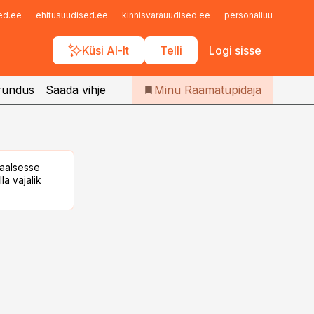
Iseteenindus
sed.ee
ehitusuudised.ee
kinnisvarauudised.ee
personaliuudised.ee
Telli Raamatupidaja
Küsi AI-lt
Telli
Logi sisse
rundus
Saada vihje
Minu Raamatupidaja
taalsesse
la vajalik