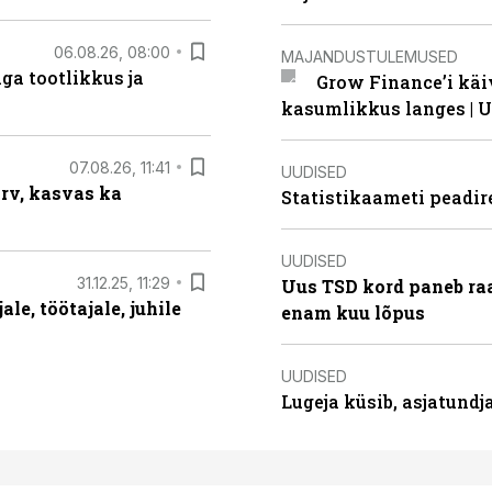
06.08.26, 08:00
MAJANDUSTULEMUSED
ga tootlikkus ja
Grow Finance’i käi
kasumlikkus langes | U
07.08.26, 11:41
UUDISED
arv, kasvas ka
Statistikaameti peadir
UUDISED
31.12.25, 11:29
Uus TSD kord paneb ra
le, töötajale, juhile
enam kuu lõpus
UUDISED
Lugeja küsib, asjatund