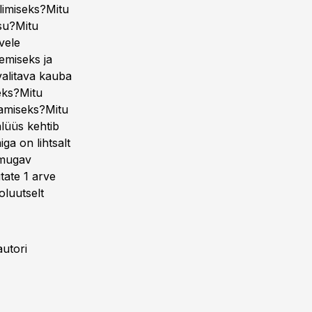
alimiseks?Mitu
isu?Mitu
vele
emiseks ja
valitava kauba
eks?Mitu
aamiseks?Mitu
lüüs kehtib
ga on lihtsalt
 mugav
tate 1 arve
oluutselt
utori