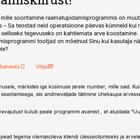
 mille sooritamine raamatupidamisprogrammis on muu
iks – Sa teostad neid operatsioone päevas kümneid kui 
 selliseks tegevuseks on kahtlemata arve koostamine.
misprogrammi tootjad on mõelnud Sinu kui kasutaja n
le?
Salvesta
Vihja
musele, märkides iga küsimuse järele number, mille said. Kui
sisestamisega, siis andmeväljade täitmine ühekaupa arvesse
iirevajutust kulub peale programmi avamist , et alustada “U
 pead tegema olemasoleva kliendi ülesseotsimiseks ja arvele