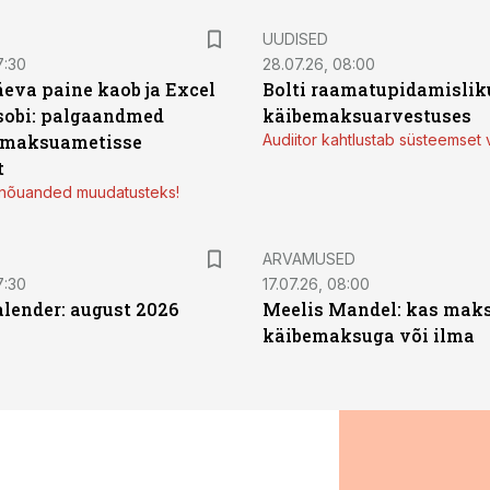
UUDISED
7:30
28.07.26, 08:00
äeva paine kaob ja Excel
Bolti raamatupidamisliku
sobi: palgaandmed
käibemaksuarvestuses
 maksuametisse
Audiitor kahtlustab süsteemset 
t
d nõuanded muudatusteks!
ARVAMUSED
7:30
17.07.26, 08:00
ender: august 2026
Meelis Mandel: kas mak
käibemaksuga või ilma