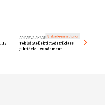
8 akadeemilist tundi
Kasuta ä
ÄRIPÄEVA AKADEEMIA
Tehisintellekti meistriklass
nts
maksuva
juhtidele - vundament