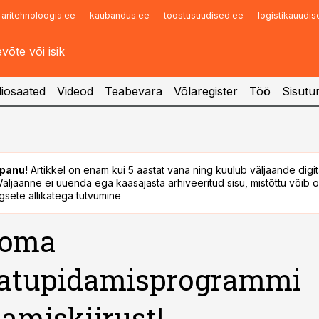
aritehnoloogia.ee
kaubandus.ee
toostusuudised.ee
logistikauudi
Infopank
Radar
iosaated
Videod
Teabevara
Võlaregister
Töö
Sisutu
panu!
Artikkel on enam kui 5 aastat vana ning kuulub väljaande digi
. Väljaanne ei uuenda ega kaasajasta arhiveeritud sisu, mistõttu võib ol
sete allikatega tutvumine
 oma
atupidamisprogrammi
amiskiirust!