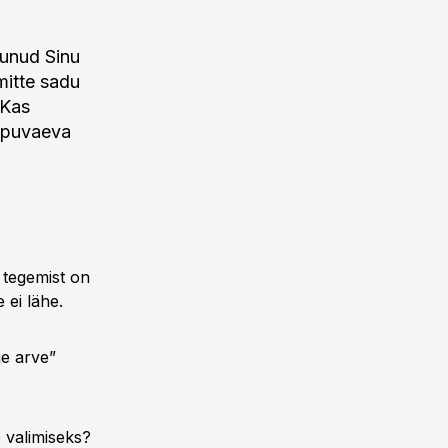
tunud Sinu
mitte sadu
 Kas
äpuvaeva
 tegemist on
 ei lähe.
ue arve”
 valimiseks?