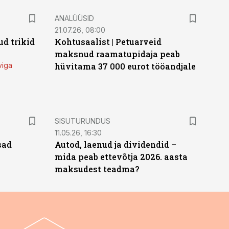
ANALÜÜSID
21.07.26, 08:00
d trikid
Kohtusaalist
|
Petuarveid
maksnud raamatupidaja peab
viga
hüvitama 37 000 eurot tööandjale
ST
SISUTURUNDUS
11.05.26, 16:30
sad
Autod, laenud ja dividendid –
mida peab ettevõtja 2026. aasta
maksudest teadma?