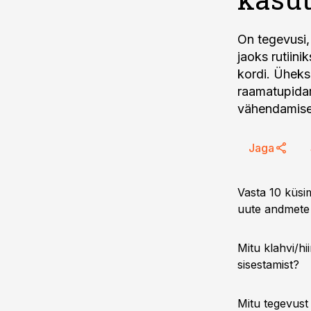
On tegevusi,
jaoks rutiin
kordi. Üheks
raamatupida
vähendamise
Jaga
Vasta 10 küsi
uute andmete 
Mitu klahvi/h
sisestamist?
Mitu tegevust