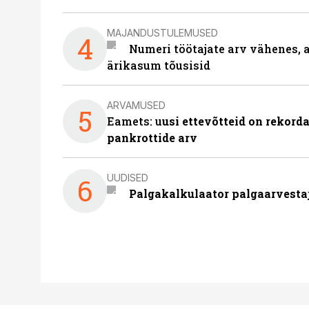
MAJANDUSTULEMUSED
4
Numeri töötajate arv vähenes, a
ärikasum tõusisid
ARVAMUSED
5
Eamets: u
usi ettevõtteid on rekord
pankrottide arv
UUDISED
6
Palgakalkulaator palgaarvestaja