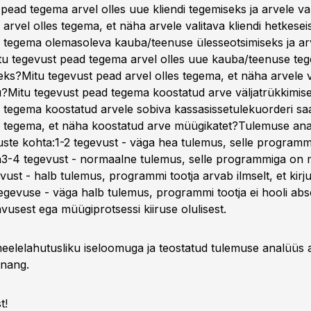
 pead tegema arvel olles uue kliendi tegemiseks ja arvele v
arvel olles tegema, et näha arvele valitava kliendi hetkese
 tegema olemasoleva kauba/teenuse ülesseotsimiseks ja ar
tu tegevust pead tegema arvel olles uue kauba/teenuse teg
seks?Mitu tegevust pead arvel olles tegema, et näha arvele 
u?Mitu tegevust pead tegema koostatud arve väljatrükkimis
 tegema koostatud arvele sobiva kassasissetulekuorderi s
 tegema, et näha koostatud arve müügikatet?Tulemuse ana
uste kohta:1-2 tegevust - väga hea tulemus, selle programmi
3-4 tegevust - normaalne tulemus, selle programmiga on
st - halb tulemus, programmi tootja arvab ilmselt, et kirju
egevuse - väga halb tulemus, programmi tootja ei hooli abs
usest ega müügiprotsessi kiiruse olulisest.
eelelahutusliku iseloomuga ja teostatud tulemuse analüüs a
nnang.
t!