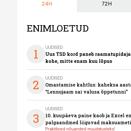
24H
72H
ENIMLOETUD
UUDISED
1
Uus TSD kord paneb raamatupidaj
kohe, mitte enam kuu lõpus
UUDISED
2
Omastamise kahtlus: kaheksa aastat 
“Lennujaam sai valusa õppetunni”
UUDISED
3
10. kuupäeva paine kaob ja Excel en
palgaandmed liiguvad maksuameti
Praktilised nõuanded muudatusteks!