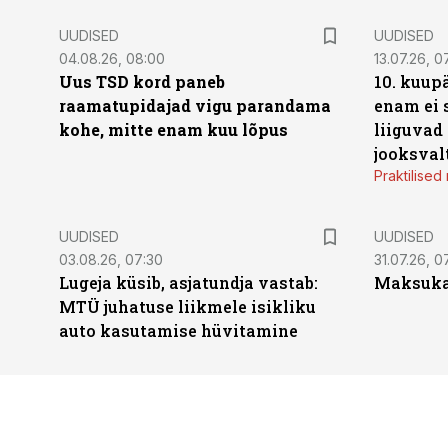
UUDISED
UUDISED
04.08.26, 08:00
13.07.26, 0
Uus TSD kord paneb
10. kuup
raamatupidajad vigu parandama
enam ei 
kohe, mitte enam kuu lõpus
liiguvad
jooksval
Praktilise
UUDISED
UUDISED
03.08.26, 07:30
31.07.26, 0
Lugeja küsib, asjatundja vastab:
Maksukal
MTÜ juhatuse liikmele isikliku
auto kasutamise hüvitamine