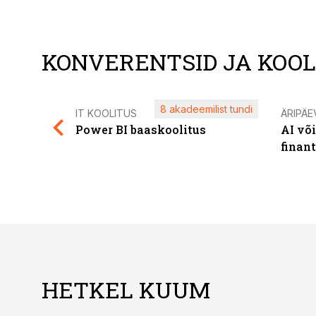
KONVERENTSID JA KOO
8 akadeemilist tundi
IT KOOLITUS
ÄRIPÄE
Power BI baaskoolitus
AI võ
finan
HETKEL KUUM