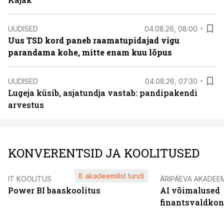
UUDISED
04.08.26, 08:00
Uus TSD kord paneb raamatupidajad vigu
parandama kohe, mitte enam kuu lõpus
UUDISED
04.08.26, 07:30
Lugeja küsib, asjatundja vastab: pandipakendi
arvestus
KONVERENTSID JA KOOLITUSED
8 akadeemilist tundi
IT KOOLITUS
ÄRIPÄEVA AKADEE
Power BI baaskoolitus
AI võimalused
finantsvaldko