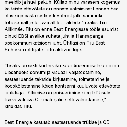
meeldib ja huvi pakub. Küllap minu varasem kogemus
ka teiste ettevõtete aruannete valmimisest annab hea
aluse iga aasta seda ettevõtmist jälle sammuke
tõhusamalt ja loovamalt korraldada,” rääkis Tiiu
Allikmäe. Tiiu on enne Eesti Energiasse tööle asumist
olnud EBSi avalike suhete juht ja Hansapanga
sisekommunikatsiooni juht. Ühtlasi on Tiiu Eesti
Suhtekorraldajate Liidu aktiivne liige.
"Lisaks projekti kui terviku koordineerimisele on minu
ülesandeks sõnumi ja visuaali väljatöötamine,
aastaaruande tekstide kirjutamine, toimetamine ja
kooskõlastamine kõige kontserni kuuluvate ettevõtete
juhtidega, tõlkimise organiseerimine ning trükisele
lisaks valmiva CD materjalide ettevalmistamine,"
kirjeldas Tiiu.
Eesti Energia kasutab aastaaruande trükise ja CD