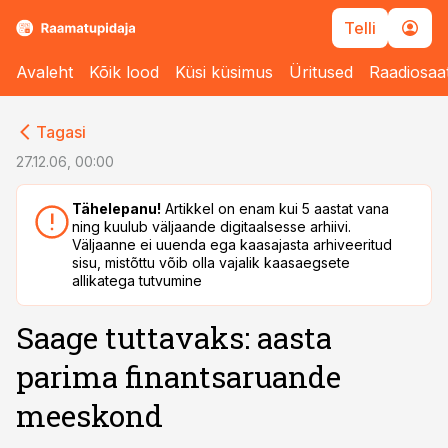
Telli
Avaleht
Kõik lood
Küsi küsimus
Üritused
Raadiosaa
cebook
cebook
Tagasi
Twitter)
Twitter)
27.12.06, 00:00
kedIn
kedIn
Tähelepanu!
Artikkel on enam kui 5 aastat vana
ning kuulub väljaande digitaalsesse arhiivi.
ail
ail
Väljaanne ei uuenda ega kaasajasta arhiveeritud
sisu, mistõttu võib olla vajalik kaasaegsete
k
k
allikatega tutvumine
Saage tuttavaks: aasta
parima finantsaruande
meeskond