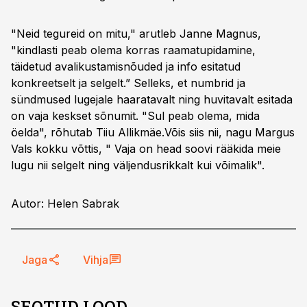
"Neid tegureid on mitu," arutleb Janne Magnus,
"kindlasti peab olema korras raamatupidamine,
täidetud avalikustamisnõuded ja info esitatud
konkreetselt ja selgelt.” Selleks, et numbrid ja
sündmused lugejale haaratavalt ning huvitavalt esitada
on vaja keskset sõnumit. "Sul peab olema, mida
öelda", rõhutab Tiiu Allikmäe.Võis siis nii, nagu Margus
Vals kokku võttis, " Vaja on head soovi rääkida meie
lugu nii selgelt ning väljendusrikkalt kui võimalik".
Autor: Helen Sabrak
Jaga
Vihja
SEOTUD LOOD