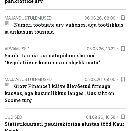
pankrottide arv
MAJANDUSTULEMUSED
06.08.26, 08:00
Numeri töötajate arv vähenes, aga tootlikkus
ja ärikasum tõusisid
ARVAMUSED
05.08.26, 13:22
Suurbritannia raamatupidamisbürood:
“Regulatiivne koormus on ohjeldamatu”
MAJANDUSTULEMUSED
05.08.26, 08:00
Grow Finance’i käive ülevõetud firmaga
kasvas, aga kasumlikkus langes | Uus siht on
Soome turg
UUDISED
04.08.26, 10:58
Statistikaameti peadirektorina alustas tööd Kaur
Kajak