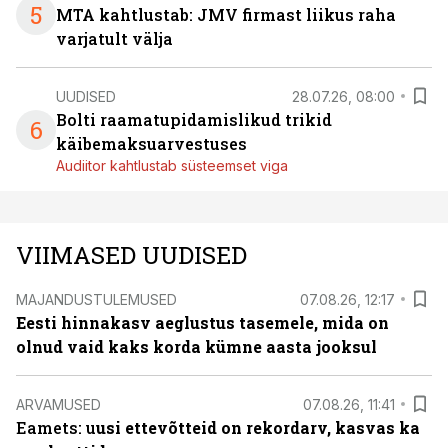
5
MTA kahtlustab: JMV firmast liikus raha
varjatult välja
UUDISED
28.07.26, 08:00
Bolti raamatupidamislikud trikid
6
käibemaksuarvestuses
Audiitor kahtlustab süsteemset viga
VIIMASED UUDISED
MAJANDUSTULEMUSED
07.08.26, 12:17
Eesti hinnakasv aeglustus tasemele, mida on
olnud vaid kaks korda kümne aasta jooksul
ARVAMUSED
07.08.26, 11:41
Eamets: u
usi ettevõtteid on rekordarv, kasvas ka