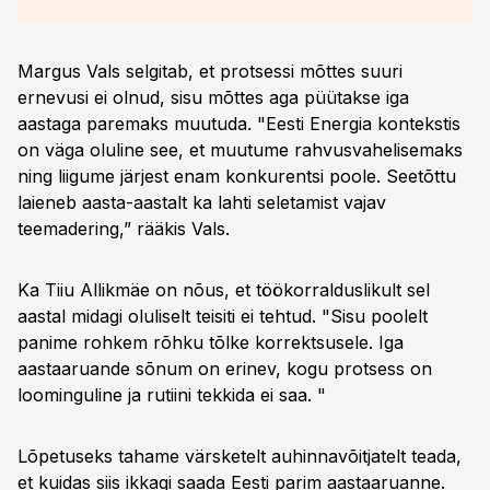
Margus Vals selgitab, et protsessi mõttes suuri
ernevusi ei olnud, sisu mõttes aga püütakse iga
aastaga paremaks muutuda. "Eesti Energia kontekstis
on väga oluline see, et muutume rahvusvahelisemaks
ning liigume järjest enam konkurentsi poole. Seetõttu
laieneb aasta-aastalt ka lahti seletamist vajav
teemadering,” rääkis Vals.
Ka Tiiu Allikmäe on nõus, et töökorralduslikult sel
aastal midagi oluliselt teisiti ei tehtud. "Sisu poolelt
panime rohkem rõhku tõlke korrektsusele. Iga
aastaaruande sõnum on erinev, kogu protsess on
loominguline ja rutiini tekkida ei saa. "
Lõpetuseks tahame värsketelt auhinnavõitjatelt teada,
et kuidas siis ikkagi saada Eesti parim aastaaruanne.