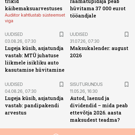
trikid
raamatupidaja peab
käibemaksuarvestuses
hüvitama 37 000 eurot
Audiitor kahtlustab süsteemset
tööandjale
viga
UUDISED
UUDISED
03.08.26, 07:30
31.07.26, 07:30
Lugeja küsib, asjatundja
Maksukalender: august
vastab: MTÜ juhatuse
2026
liikmele isikliku auto
kasutamise hüvitamine
ST
UUDISED
SISUTURUNDUS
04.08.26, 07:30
11.05.26, 16:30
Lugeja küsib, asjatundja
Autod, laenud ja
vastab: pandipakendi
dividendid – mida peab
arvestus
ettevõtja 2026. aasta
maksudest teadma?