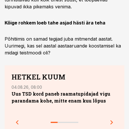
kipuvad ikka pikemaks venima.
Kõige rohkem loeb tahe asjad hästi ära teha
Põhitiimis on samad tegijad juba mitmendat aastat.
Uurimegi, kas sel aastal aastaaruande koostamisel ka
midagi teistmoodi oli?
HETKEL KUUM
04.08.26, 08:00
29.05
Uus TSD kord paneb raamatupidajad vigu
Omas
parandama kohe, mitte enam kuu lõpus
milj
õppe