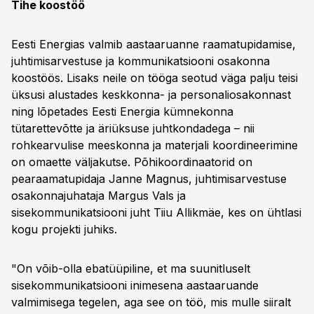
Tihe koostöö
Eesti Energias valmib aastaaruanne raamatupidamise,
juhtimisarvestuse ja kommunikatsiooni osakonna
koostöös. Lisaks neile on tööga seotud väga palju teisi
üksusi alustades keskkonna- ja personaliosakonnast
ning lõpetades Eesti Energia kümnekonna
tütarettevõtte ja äriüksuse juhtkondadega – nii
rohkearvulise meeskonna ja materjali koordineerimine
on omaette väljakutse. Põhikoordinaatorid on
pearaamatupidaja Janne Magnus, juhtimisarvestuse
osakonnajuhataja Margus Vals ja
sisekommunikatsiooni juht Tiiu Allikmäe, kes on ühtlasi
kogu projekti juhiks.
"On võib-olla ebatüüpiline, et ma suunitluselt
sisekommunikatsiooni inimesena aastaaruande
valmimisega tegelen, aga see on töö, mis mulle siiralt