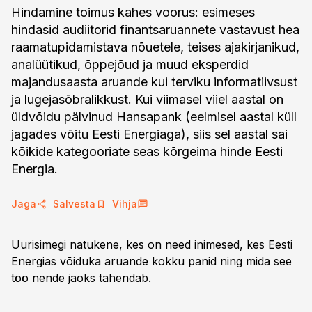
Hindamine toimus kahes voorus: esimeses
hindasid audiitorid finantsaruannete vastavust hea
raamatupidamistava nõuetele, teises ajakirjanikud,
analüütikud, õppejõud ja muud eksperdid
majandusaasta aruande kui terviku informatiivsust
ja lugejasõbralikkust. Kui viimasel viiel aastal on
üldvõidu pälvinud Hansapank (eelmisel aastal küll
jagades võitu Eesti Energiaga), siis sel aastal sai
kõikide kategooriate seas kõrgeima hinde Eesti
Energia.
Jaga
Salvesta
Vihja
Uurisimegi natukene, kes on need inimesed, kes Eesti
Energias võiduka aruande kokku panid ning mida see
töö nende jaoks tähendab.