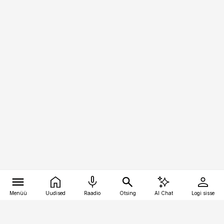
Menüü
Uudised
Raadio
Otsing
AI Chat
Logi sisse