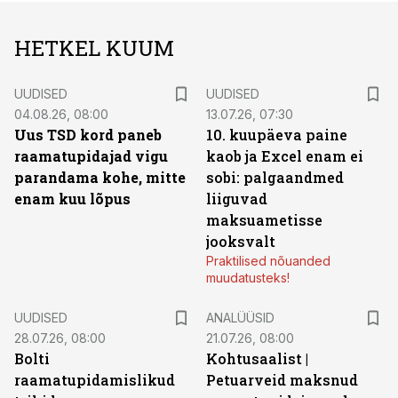
HETKEL KUUM
UUDISED
UUDISED
04.08.26, 08:00
13.07.26, 07:30
Uus TSD kord paneb
10. kuupäeva paine
raamatupidajad vigu
kaob ja Excel enam ei
parandama kohe, mitte
sobi: palgaandmed
enam kuu lõpus
liiguvad
maksuametisse
jooksvalt
Praktilised nõuanded
muudatusteks!
UUDISED
ANALÜÜSID
28.07.26, 08:00
21.07.26, 08:00
Bolti
Kohtusaalist
|
raamatupidamislikud
Petuarveid maksnud