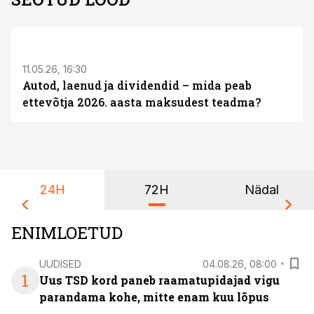
ST
11.05.26, 16:30
Autod, laenud ja dividendid – mida peab
ettevõtja 2026. aasta maksudest teadma?
24H
72H
Nädal
ENIMLOETUD
UUDISED
04.08.26, 08:00
1
Uus TSD kord paneb raamatupidajad vigu
parandama kohe, mitte enam kuu lõpus