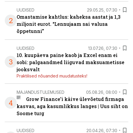
UUDISED
29.05.25, 07:30
Omastamise kahtlus: kaheksa aastat ja 1,3
2
miljonit eurot. “Lennujaam sai valusa
õppetunni”
UUDISED
13.07.26, 07:30
10. kuupäeva paine kaob ja Excel enam ei
3
sobi: palgaandmed liiguvad maksuametisse
jooksvalt
Praktilised nõuanded muudatusteks!
MAJANDUSTULEMUSED
05.08.26, 08:00
Grow Finance’i käive ülevõetud firmaga
4
kasvas, aga kasumlikkus langes | Uus siht on
Soome turg
UUDISED
20.04.26, 07:30