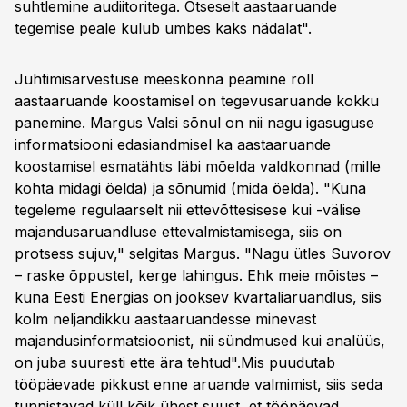
suhtlemine audiitoritega. Otseselt aastaaruande
tegemise peale kulub umbes kaks nädalat".
Juhtimisarvestuse meeskonna peamine roll
aastaaruande koostamisel on tegevusaruande kokku
panemine. Margus Valsi sõnul on nii nagu igasuguse
informatsiooni edasiandmisel ka aastaaruande
koostamisel esmatähtis läbi mõelda valdkonnad (mille
kohta midagi öelda) ja sõnumid (mida öelda). "Kuna
tegeleme regulaarselt nii ettevõttesisese kui -välise
majandusaruandluse ettevalmistamisega, siis on
protsess sujuv," selgitas Margus. "Nagu ütles Suvorov
– raske õppustel, kerge lahingus. Ehk meie mõistes –
kuna Eesti Energias on jooksev kvartaliaruandlus, siis
kolm neljandikku aastaaruandesse minevast
majandusinformatsioonist, nii sündmused kui analüüs,
on juba suuresti ette ära tehtud".Mis puudutab
tööpäevade pikkust enne aruande valmimist, siis seda
tunnistavad küll kõik ühest suust, et tööpäevad