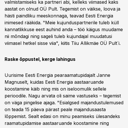
valmistamiseks ka partneri abi, kelleks viimased kaks
aastat on olnud OÜ Pult. Tegemist on väikse, loova ja
hästi paindliku meeskonnaga, teavad Eesti Energia
inimesed rääkida. "Meie kujunduspartnerile tuleb küll
kannatlikkuse eest auhind anda – töö käigus muudame
nii mõndagi ning sageli tuleb kujundajal muudatusi
viimasel hetkel sisse viia", kiitis Tiiu Allikmäe OÜ Pult`i.
Raske õppustel, kerge lahingus
Uurisime Eesti Energia pearaamatupidajalt Janne
Magnuselt, kuidas Eesti Energia aastaaruande
koostamine käib ning mis on iseloomulik sellele
perioodile. Nagu arvata oli saime vastuseks – tegemist
on väga pingelise ajaga. "Esialgsed majandustulemused
on teada 15 päeva pärast peale majandusaasta
lõppemist. Sealt edasi on minu peamiseks ülesandeks
raamatupidamise aastaaruande koostamine ning