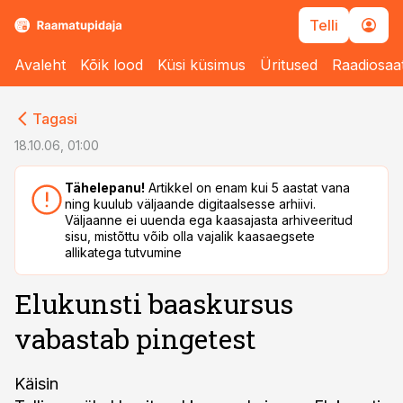
Telli
Avaleht
Kõik lood
Küsi küsimus
Üritused
Raadiosaa
cebook
cebook
Tagasi
Twitter)
Twitter)
18.10.06, 01:00
kedIn
kedIn
Tähelepanu!
Artikkel on enam kui 5 aastat vana
ning kuulub väljaande digitaalsesse arhiivi.
ail
ail
Väljaanne ei uuenda ega kaasajasta arhiveeritud
sisu, mistõttu võib olla vajalik kaasaegsete
k
k
allikatega tutvumine
Elukunsti baaskursus
vabastab pingetest
Käisin