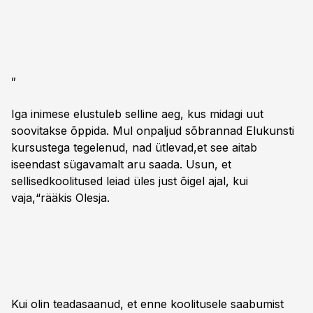
„
Iga inimese elustuleb selline aeg, kus midagi uut
soovitakse õppida. Mul onpaljud sõbrannad Elukunsti
kursustega tegelenud, nad ütlevad,et see aitab
iseendast sügavamalt aru saada. Usun, et
sellisedkoolitused leiad üles just õigel ajal, kui
vaja,“rääkis Olesja.
Kui olin teadasaanud, et enne koolitusele saabumist