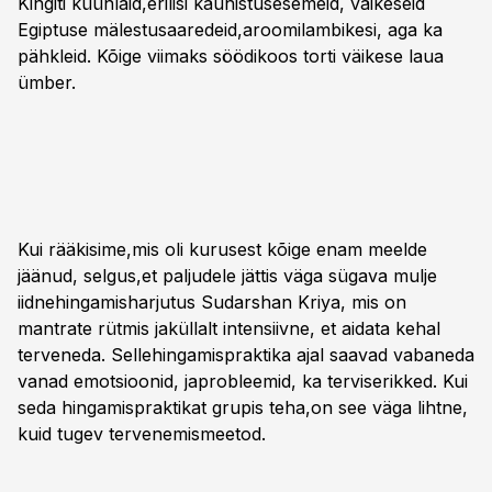
Kingiti küünlaid,erilisi kaunistusesemeid, väikeseid
Egiptuse mälestusaaredeid,aroomilambikesi, aga ka
pähkleid. Kõige viimaks söödikoos torti väikese laua
ümber.
Kui rääkisime,mis oli kurusest kõige enam meelde
jäänud, selgus,et paljudele jättis väga sügava mulje
iidnehingamisharjutus Sudarshan Kriya, mis on
mantrate rütmis jaküllalt intensiivne, et aidata kehal
terveneda. Sellehingamispraktika ajal saavad vabaneda
vanad emotsioonid, japrobleemid, ka terviserikked. Kui
seda hingamispraktikat grupis teha,on see väga lihtne,
kuid tugev tervenemismeetod.