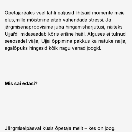
Õpetajarääkis veel lahti paljusid lihtsaid momente meie
elus,mille mõistmine aitab vähendada stressi. Ja
järgmisenaproovisime juba hingamisharjutusi, näiteks
Ujjai’d, midasaadab kõris eriline hääl. Alguses ei tulnud
seeosadel välja, Ujjai õppimine pakkus ka natuke nalja,
agalõpuks hingasid kõik nagu vanad joogid.
Mis sai edasi?
Järgmiselpäeval küsis õpetaja meilt – kes on joog.