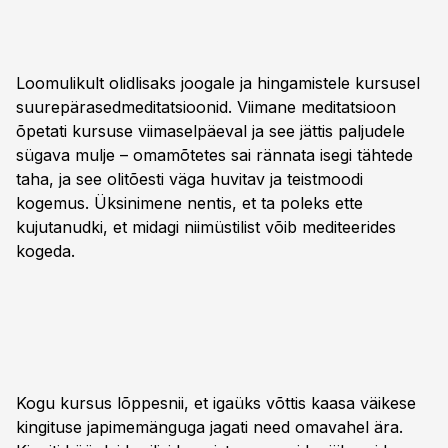
Loomulikult olidlisaks joogale ja hingamistele kursusel
suurepärasedmeditatsioonid. Viimane meditatsioon
õpetati kursuse viimaselpäeval ja see jättis paljudele
sügava mulje – omamõtetes sai rännata isegi tähtede
taha, ja see olitõesti väga huvitav ja teistmoodi
kogemus. Üksinimene nentis, et ta poleks ette
kujutanudki, et midagi niimüstilist võib mediteerides
kogeda.
Kogu kursus lõppesnii, et igaüks võttis kaasa väikese
kingituse japimemänguga jagati need omavahel ära.