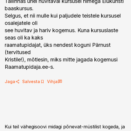
Tallinnas ühel huvitaval kursusel nimega Elukunsti
baaskursus.
Selgus, et nii mulle kui paljudele teistele kursusel
osalejatele oli
see huvitav ja hariv kogemus. Kuna kursuslaste
seas oli ka kaks
raamatupidajat, üks nendest koguni Pärnust
(tervitused
Kristile!), mõtlesin, miks mitte jagada kogemusi
Raamatupidaja.ee-s.
Jaga
Salvesta
Vihja
Kui teil vähegisoovi midagi põnevat-müstilist kogeda, ja