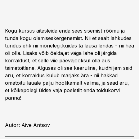
Kogu kursus aitasleida enda sees sisemist rõõmu ja
tunda kogu olemiseskergenemist. Nii et sealt lahkudes
tundus ehk nii mõnelegi,kuidas ta lausa lendas - nii hea
oli olla. Lisaks võib öelda,et väga lahe oli järgida
korraldust, et selle viie päevajooksul olla aus
taimetoitlane. Alguses oli see keeruline, kuidhiljem said
aru, et korraldus kulub marjaks ära - nii hakkad
omatoitu lauale palju hoolikamalt valima, ja saad aru,
et kõikepolegi üldse vaja poeletilt enda toidukorvi
panna!
Autor: Aive Antsov