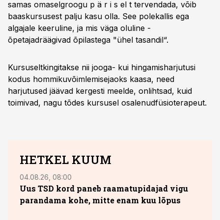
samas omaselgroogu p ä r i s el t tervendada, võib
baaskursusest palju kasu olla. See polekallis ega
algajale keeruline, ja mis väga oluline -
õpetajadräägivad õpilastega "ühel tasandil“.
Kursuseltkingitakse nii jooga- kui hingamisharjutusi
kodus hommikuvõimlemisejaoks kaasa, need
harjutused jäävad kergesti meelde, onlihtsad, kuid
toimivad, nagu tõdes kursusel osalenudfüsioterapeut.
HETKEL KUUM
04.08.26, 08:00
29.05
Uus TSD kord paneb raamatupidajad vigu
Omas
parandama kohe, mitte enam kuu lõpus
milj
õppe