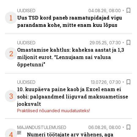
UUDISED
04.08.26, 08:00
1
Uus TSD kord paneb raamatupidajad vigu
parandama kohe, mitte enam kuu lõpus
UUDISED
29.05.25, 07:30
Omastamise kahtlus: kaheksa aastat ja 1,3
2
miljonit eurot. “Lennujaam sai valusa
õppetunni”
UUDISED
13.07.26, 07:30
10. kuupäeva paine kaob ja Excel enam ei
3
sobi: palgaandmed liiguvad maksuametisse
jooksvalt
Praktilised nõuanded muudatusteks!
MAJANDUSTULEMUSED
06.08.26, 08:00
4
Numeri töötajate arv vähenes, aga