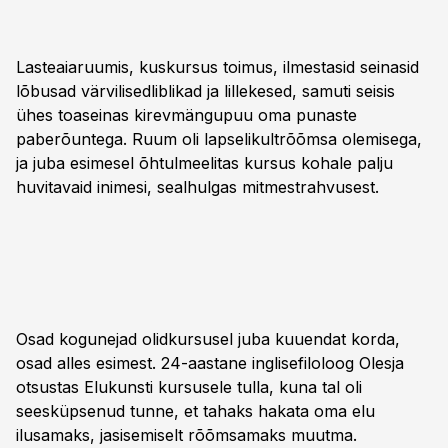
Lasteaiaruumis, kuskursus toimus, ilmestasid seinasid
lõbusad värvilisedliblikad ja lillekesed, samuti seisis
ühes toaseinas kirevmängupuu oma punaste
paberõuntega. Ruum oli lapselikultrõõmsa olemisega,
ja juba esimesel õhtulmeelitas kursus kohale palju
huvitavaid inimesi, sealhulgas mitmestrahvusest.
Osad kogunejad olidkursusel juba kuuendat korda,
osad alles esimest. 24-aastane inglisefiloloog Olesja
otsustas Elukunsti kursusele tulla, kuna tal oli
seesküpsenud tunne, et tahaks hakata oma elu
ilusamaks, jasisemiselt rõõmsamaks muutma.