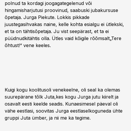
polnud ta kordagi joogagategelenud või
hingamisharjutusi proovinud, saabuski jubakursuse
õpetaja. Jurga Piekute. Lokkis pikkade
juustegasihvakas naine, kelle kohta esialgu ei ütlekski,
et ta on tähtisõpetaja. Ju vist seepärast, et ta ei
püüdnudkitähtis olla. Ütles vaid kõigile rõõmsalt„Tere
õhtust!“ vene keeles.
Kuigi kogu koolitusoli venekeelne, oli seal ka olemas
suurepärane tõlk Juta,kes kogu Jurga jutu kiirelt ja
osavalt eesti keelde seadis. Kunaesimesel päeval oli
vähe eestlasi, soovitas Jurga eestlaselkoguneda ühte
gruppi Juta ümber, ja nii me ka tegime.