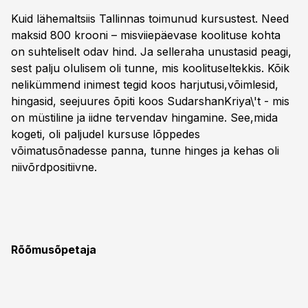
Kuid lähemaltsiis Tallinnas toimunud kursustest. Need
maksid 800 krooni – misviiepäevase koolituse kohta
on suhteliselt odav hind. Ja selleraha unustasid peagi,
sest palju olulisem oli tunne, mis koolituseltekkis. Kõik
nelikümmend inimest tegid koos harjutusi,võimlesid,
hingasid, seejuures õpiti koos SudarshanKriya\'t - mis
on müstiline ja iidne tervendav hingamine. See,mida
kogeti, oli paljudel kursuse lõppedes
võimatusõnadesse panna, tunne hinges ja kehas oli
niivõrdpositiivne.
Rõõmusõpetaja