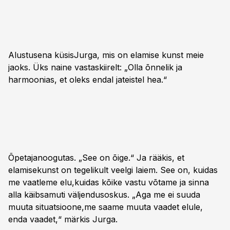
Alustusena küsisJurga, mis on elamise kunst meie
jaoks. Üks naine vastaskiirelt: „Olla õnnelik ja
harmoonias, et oleks endal jateistel hea.“
Õpetajanoogutas. „See on õige.“ Ja rääkis, et
elamisekunst on tegelikult veelgi laiem. See on, kuidas
me vaatleme elu,kuidas kõike vastu võtame ja sinna
alla käibsamuti väljendusoskus. „Aga me ei suuda
muuta situatsioone,me saame muuta vaadet elule,
enda vaadet,“ märkis Jurga.