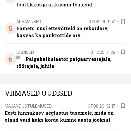
tootlikkus ja ärikasum tõusisid
ARVAMUSED
07.08.26, 11:41
5
Eamets: u
usi ettevõtteid on rekordarv,
kasvas ka pankrottide arv
UUDISED
31.12.25, 11:29
6
Palgakalkulaator palgaarvestajale,
töötajale, juhile
VIIMASED UUDISED
MAJANDUSTULEMUSED
07.08.26, 12:17
Eesti hinnakasv aeglustus tasemele, mida on
olnud vaid kaks korda kümne aasta jooksul