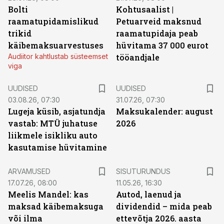
Bolti
Kohtusaalist
|
raamatupidamislikud
Petuarveid maksnud
trikid
raamatupidaja peab
käibemaksuarvestuses
hüvitama 37 000 eurot
Audiitor kahtlustab süsteemset
tööandjale
viga
UUDISED
UUDISED
03.08.26, 07:30
31.07.26, 07:30
Lugeja küsib, asjatundja
Maksukalender: august
vastab: MTÜ juhatuse
2026
liikmele isikliku auto
kasutamise hüvitamine
ST
ARVAMUSED
SISUTURUNDUS
17.07.26, 08:00
11.05.26, 16:30
Meelis Mandel: kas
Autod, laenud ja
maksad käibemaksuga
dividendid – mida peab
või ilma
ettevõtja 2026. aasta