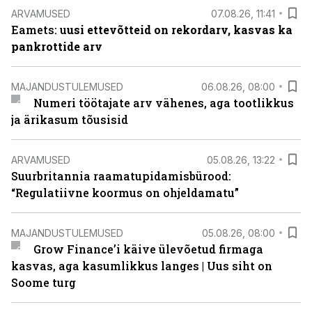
ARVAMUSED
07.08.26, 11:41
Eamets: u
usi ettevõtteid on rekordarv, kasvas ka
pankrottide arv
MAJANDUSTULEMUSED
06.08.26, 08:00
Numeri töötajate arv vähenes, aga tootlikkus
ja ärikasum tõusisid
ARVAMUSED
05.08.26, 13:22
Suurbritannia raamatupidamisbürood:
“Regulatiivne koormus on ohjeldamatu”
MAJANDUSTULEMUSED
05.08.26, 08:00
Grow Finance’i käive ülevõetud firmaga
kasvas, aga kasumlikkus langes | Uus siht on
Soome turg