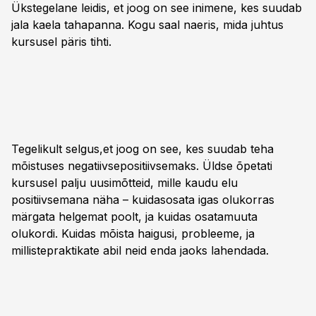
Ükstegelane leidis, et joog on see inimene, kes suudab
jala kaela tahapanna. Kogu saal naeris, mida juhtus
kursusel päris tihti.
Tegelikult selgus,et joog on see, kes suudab teha
mõistuses negatiivsepositiivsemaks. Üldse õpetati
kursusel palju uusimõtteid, mille kaudu elu
positiivsemana näha – kuidasosata igas olukorras
märgata helgemat poolt, ja kuidas osatamuuta
olukordi. Kuidas mõista haigusi, probleeme, ja
millistepraktikate abil neid enda jaoks lahendada.