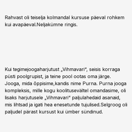
Rahvast oli teiselja kolmandal kursuse päeval rohkem
kui avapäeval.Neljakümne ringis.
Kui tegimejoogaharjutust „Vihmavari“, seisis korraga
püsti poolgrupist, ja teine pool ootas oma järge.
Jooga, mida õppisime,kandis nime Purna. Purna jooga
kompleksis, mille kogu koolitusevältel omandasime, oli
lisaks harjutusele „Vihmavari“ paljulahedaid asanaid,
mis lihtsad ja igati hea enesetunde tujulised.Selgroog oli
paljudel pärast kursust kui ümber sündinud.