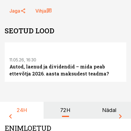
Jaga
Vihja
SEOTUD LOOD
ST
11.05.26, 16:30
Autod, laenud ja dividendid – mida peab
ettevõtja 2026. aasta maksudest teadma?
24H
72H
Nädal
ENIMLOETUD