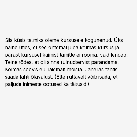
Siis küsis ta,miks oleme kursusele kogunenud. Üks
naine ütles, et see ontemal juba kolmas kursus ja
pärast kursusel käimist tamitte ei rooma, vaid lendab.
Teine tõdes, et oli sinna tulnudtervist parandama.
Kolmas soovis elu laiemalt mõista. Janeljas tahtis
saada lahti õlavalust. (Ette ruttavalt võiblisada, et
paljude inimeste ootused ka täitusid!)