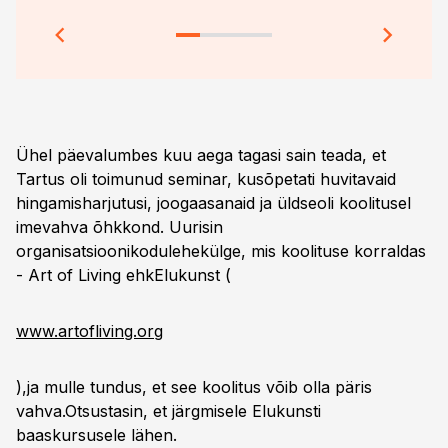
Ühel päevalumbes kuu aega tagasi sain teada, et
Tartus oli toimunud seminar, kusõpetati huvitavaid
hingamisharjutusi, joogaasanaid ja üldseoli koolitusel
imevahva õhkkond. Uurisin
organisatsioonikodulehekülge, mis koolituse korraldas
- Art of Living ehkElukunst (
www.artofliving.org
),ja mulle tundus, et see koolitus võib olla päris
vahva.Otsustasin, et järgmisele Elukunsti
baaskursusele lähen.