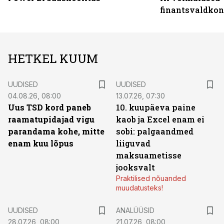
finantsvaldko
HETKEL KUUM
UUDISED
UUDISED
04.08.26, 08:00
13.07.26, 07:30
Uus TSD kord paneb
10. kuupäeva paine
raamatupidajad vigu
kaob ja Excel enam ei
parandama kohe, mitte
sobi: palgaandmed
enam kuu lõpus
liiguvad
maksuametisse
jooksvalt
Praktilised nõuanded
muudatusteks!
UUDISED
ANALÜÜSID
28.07.26, 08:00
21.07.26, 08:00