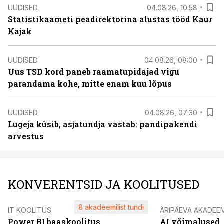
UUDISED
04.08.26, 10:58
Statistikaameti peadirektorina alustas tööd Kaur
Kajak
UUDISED
04.08.26, 08:00
Uus TSD kord paneb raamatupidajad vigu
parandama kohe, mitte enam kuu lõpus
UUDISED
04.08.26, 07:30
Lugeja küsib, asjatundja vastab: pandipakendi
arvestus
KONVERENTSID JA KOOLITUSED
8 akadeemilist tundi
IT KOOLITUS
ÄRIPÄEVA AKADEE
Power BI baaskoolitus
AI võimalused