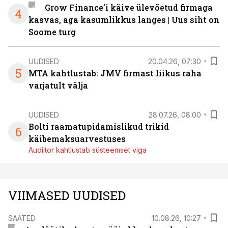
Grow Finance’i käive ülevõetud firmaga
4
kasvas, aga kasumlikkus langes | Uus siht on
Soome turg
UUDISED
20.04.26, 07:30
5
MTA kahtlustab: JMV firmast liikus raha
varjatult välja
UUDISED
28.07.26, 08:00
Bolti raamatupidamislikud trikid
6
käibemaksuarvestuses
Audiitor kahtlustab süsteemset viga
VIIMASED UUDISED
SAATED
10.08.26, 10:27