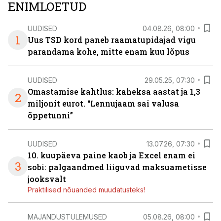
ENIMLOETUD
UUDISED
04.08.26, 08:00
1
Uus TSD kord paneb raamatupidajad vigu
parandama kohe, mitte enam kuu lõpus
UUDISED
29.05.25, 07:30
Omastamise kahtlus: kaheksa aastat ja 1,3
2
miljonit eurot. “Lennujaam sai valusa
õppetunni”
UUDISED
13.07.26, 07:30
10. kuupäeva paine kaob ja Excel enam ei
3
sobi: palgaandmed liiguvad maksuametisse
jooksvalt
Praktilised nõuanded muudatusteks!
MAJANDUSTULEMUSED
05.08.26, 08:00