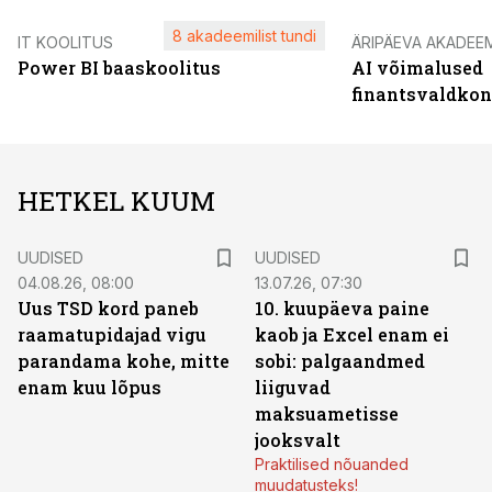
8 akadeemilist tundi
IT KOOLITUS
ÄRIPÄEVA AKADEE
Power BI baaskoolitus
AI võimalused
finantsvaldko
HETKEL KUUM
UUDISED
UUDISED
04.08.26, 08:00
13.07.26, 07:30
Uus TSD kord paneb
10. kuupäeva paine
raamatupidajad vigu
kaob ja Excel enam ei
parandama kohe, mitte
sobi: palgaandmed
enam kuu lõpus
liiguvad
maksuametisse
jooksvalt
Praktilised nõuanded
muudatusteks!