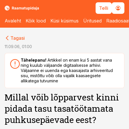
Telli
Avaleht
Kõik lood
Küsi küsimus
Üritused
Raadiosaa
cebook
cebook
Tagasi
Twitter)
Twitter)
11.09.06, 01:00
kedIn
kedIn
Tähelepanu!
Artikkel on enam kui 5 aastat vana
ning kuulub väljaande digitaalsesse arhiivi.
ail
ail
Väljaanne ei uuenda ega kaasajasta arhiveeritud
sisu, mistõttu võib olla vajalik kaasaegsete
k
k
allikatega tutvumine
Millal võib lõpparvest kinni
pidada tasu tasatöötamata
puhkusepäevade eest?