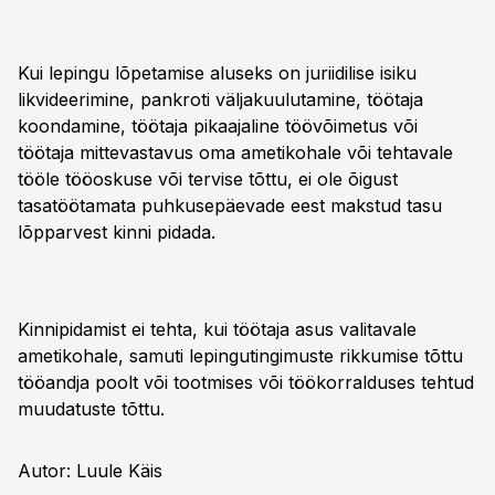
Kui lepingu lõpetamise aluseks on juriidilise isiku
likvideerimine, pankroti väljakuulutamine, töötaja
koondamine, töötaja pikaajaline töövõimetus või
töötaja mittevastavus oma ametikohale või tehtavale
tööle tööoskuse või tervise tõttu, ei ole õigust
tasatöötamata puhkusepäevade eest makstud tasu
lõpparvest kinni pidada.
Kinnipidamist ei tehta, kui töötaja asus valitavale
ametikohale, samuti lepingutingimuste rikkumise tõttu
tööandja poolt või tootmises või töökorralduses tehtud
muudatuste tõttu.
Autor: Luule Käis