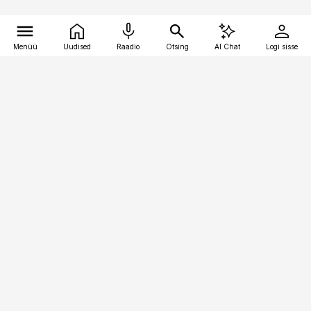
Menüü
Uudised
Raadio
Otsing
AI Chat
Logi sisse
Vana-Lõuna 39/1, 19094 Tallinn
(+372) 667 0111
raamatupidaja@raamatupidaja.ee
Telli
Reklaam
Firmast
Sisu kasutamisõigused
Ajakirjaniku
eetikakoodeks
Üldtingimused
Privaatsustingimused
Küpsiste poliitika
KKK
Eesti Meediaettevõtete
Eelistuste haldamine