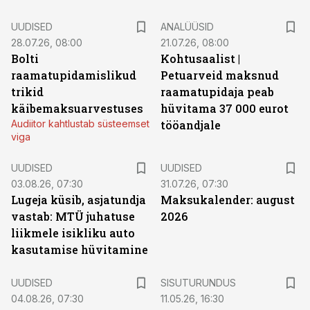
UUDISED
ANALÜÜSID
28.07.26, 08:00
21.07.26, 08:00
Bolti
Kohtusaalist
|
raamatupidamislikud
Petuarveid maksnud
trikid
raamatupidaja peab
käibemaksuarvestuses
hüvitama 37 000 eurot
Audiitor kahtlustab süsteemset
tööandjale
viga
UUDISED
UUDISED
03.08.26, 07:30
31.07.26, 07:30
Lugeja küsib, asjatundja
Maksukalender: august
vastab: MTÜ juhatuse
2026
liikmele isikliku auto
kasutamise hüvitamine
ST
UUDISED
SISUTURUNDUS
04.08.26, 07:30
11.05.26, 16:30