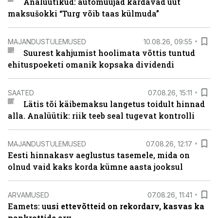
Analüütikud: automüüjad kardavad uut
maksušokki “Turg võib taas külmuda”
MAJANDUSTULEMUSED
10.08.26, 09:55
Suurest kahjumist hoolimata võttis tuntud
ehituspoeketi omanik kopsaka dividendi
SAATED
07.08.26, 15:11
Lätis tõi käibemaksu langetus toidult hinnad
alla. Analüütik: riik teeb seal tugevat kontrolli
MAJANDUSTULEMUSED
07.08.26, 12:17
Eesti hinnakasv aeglustus tasemele, mida on
olnud vaid kaks korda kümne aasta jooksul
ARVAMUSED
07.08.26, 11:41
Eamets: u
usi ettevõtteid on rekordarv, kasvas ka
pankrottide arv