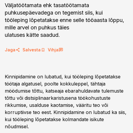
Väljatöötamata ehk tasatöötamata
puhkusepäevadega on tegemist siis, kui
tööleping lõpetatakse enne selle tööaasta lõppu,
mille arvel on puhkus täies
ulatuses kätte saadud.
Jaga
Salvesta
Vihja
Kinnipidamine on lubatud, kui tööleping lõpetatakse
töötaja algatusel, poolte kokkuleppel, tähtaja
möödumise tõttu, katseaja ebarahuldavate tulemuste
tõttu või distsiplinaarkaristusena töökohustuste
rikkumise, usalduse kaotamise, vääritu teo või
korruptiivse teo eest. Kinnipidamine on lubatud ka siis,
kui tööleping lõpetatakse kolmandate isikute
nõudmisel.