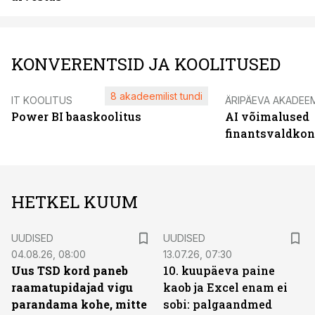
KONVERENTSID JA KOOLITUSED
8 akadeemilist tundi
IT KOOLITUS
ÄRIPÄEVA AKADEE
Power BI baaskoolitus
AI võimalused
finantsvaldko
HETKEL KUUM
UUDISED
UUDISED
04.08.26, 08:00
13.07.26, 07:30
Uus TSD kord paneb
10. kuupäeva paine
raamatupidajad vigu
kaob ja Excel enam ei
parandama kohe, mitte
sobi: palgaandmed