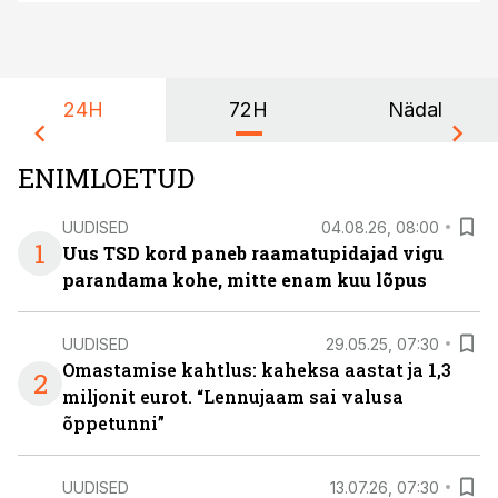
24H
72H
Nädal
ENIMLOETUD
UUDISED
04.08.26, 08:00
1
Uus TSD kord paneb raamatupidajad vigu
parandama kohe, mitte enam kuu lõpus
UUDISED
29.05.25, 07:30
Omastamise kahtlus: kaheksa aastat ja 1,3
2
miljonit eurot. “Lennujaam sai valusa
õppetunni”
UUDISED
13.07.26, 07:30