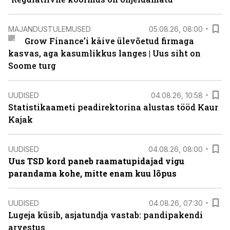
MAJANDUSTULEMUSED
05.08.26, 08:00
Grow Finance’i käive ülevõetud firmaga
kasvas, aga kasumlikkus langes | Uus siht on
Soome turg
UUDISED
04.08.26, 10:58
Statistikaameti peadirektorina alustas tööd Kaur
Kajak
UUDISED
04.08.26, 08:00
Uus TSD kord paneb raamatupidajad vigu
parandama kohe, mitte enam kuu lõpus
UUDISED
04.08.26, 07:30
Lugeja küsib, asjatundja vastab: pandipakendi
arvestus