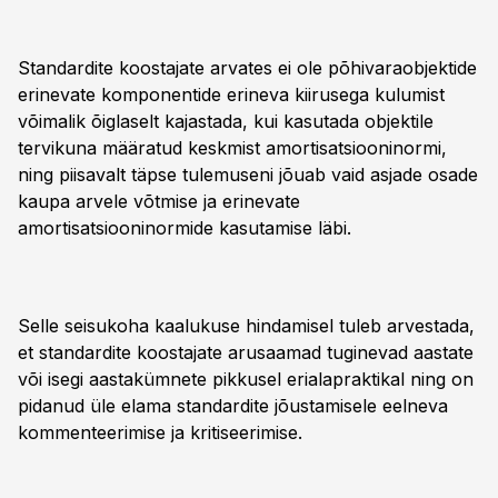
Standardite koostajate arvates ei ole põhivaraobjektide
erinevate komponentide erineva kiirusega kulumist
võimalik õiglaselt kajastada, kui kasutada objektile
tervikuna määratud keskmist amortisatsiooninormi,
ning piisavalt täpse tulemuseni jõuab vaid asjade osade
kaupa arvele võtmise ja erinevate
amortisatsiooninormide kasutamise läbi.
Selle seisukoha kaalukuse hindamisel tuleb arvestada,
et standardite koostajate arusaamad tuginevad aastate
või isegi aastakümnete pikkusel erialapraktikal ning on
pidanud üle elama standardite jõustamisele eelneva
kommenteerimise ja kritiseerimise.