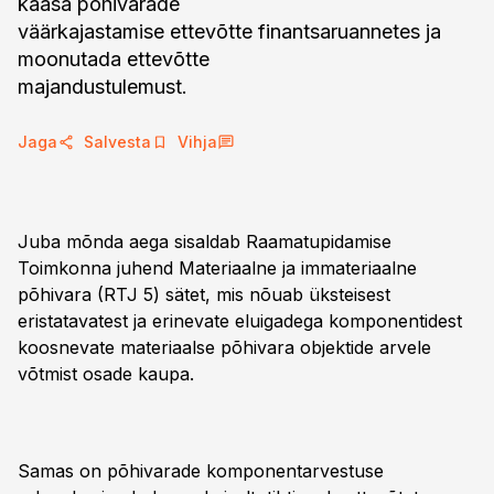
kaasa põhivarade
väärkajastamise ettevõtte finantsaruannetes ja
moonutada ettevõtte
majandustulemust.
Jaga
Salvesta
Vihja
Juba mõnda aega sisaldab Raamatupidamise
Toimkonna juhend Materiaalne ja immateriaalne
põhivara (RTJ 5) sätet, mis nõuab üksteisest
eristatavatest ja erinevate eluigadega komponentidest
koosnevate materiaalse põhivara objektide arvele
võtmist osade kaupa.
Samas on põhivarade komponentarvestuse