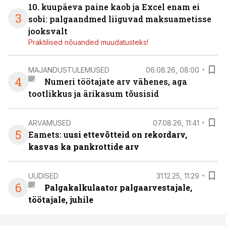
10. kuupäeva paine kaob ja Excel enam ei
3
sobi: palgaandmed liiguvad maksuametisse
jooksvalt
Praktilised nõuanded muudatusteks!
MAJANDUSTULEMUSED
06.08.26, 08:00
4
Numeri töötajate arv vähenes, aga
tootlikkus ja ärikasum tõusisid
ARVAMUSED
07.08.26, 11:41
5
Eamets: u
usi ettevõtteid on rekordarv,
kasvas ka pankrottide arv
UUDISED
31.12.25, 11:29
6
Palgakalkulaator palgaarvestajale,
töötajale, juhile