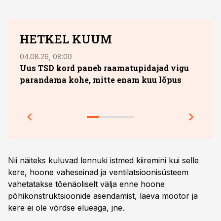
HETKEL KUUM
04.08.26, 08:00
29.05
Uus TSD kord paneb raamatupidajad vigu
Omas
parandama kohe, mitte enam kuu lõpus
milj
õppe
Nii näiteks kuluvad lennuki istmed kiiremini kui selle
kere, hoone vaheseinad ja ventilatsioonisüsteem
vahetatakse tõenäoliselt välja enne hoone
põhikonstruktsioonide asendamist, laeva mootor ja
kere ei ole võrdse elueaga, jne.