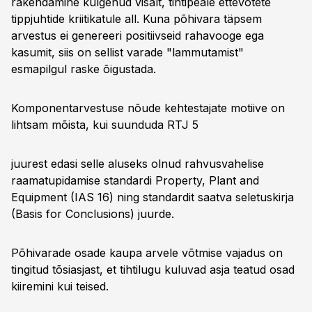
rakendamine kulgenud visalt, tihtipeale ettevõtete
tippjuhtide kriitikatule all. Kuna põhivara täpsem
arvestus ei genereeri positiivseid rahavooge ega
kasumit, siis on sellist varade "lammutamist"
esmapilgul raske õigustada.
Komponentarvestuse nõude kehtestajate motiive on
lihtsam mõista, kui suunduda RTJ 5
juurest edasi selle aluseks olnud rahvusvahelise
raamatupidamise standardi Property, Plant and
Equipment (IAS 16) ning standardit saatva seletuskirja
(Basis for Conclusions) juurde.
Põhivarade osade kaupa arvele võtmise vajadus on
tingitud tõsiasjast, et tihtilugu kuluvad asja teatud osad
kiiremini kui teised.