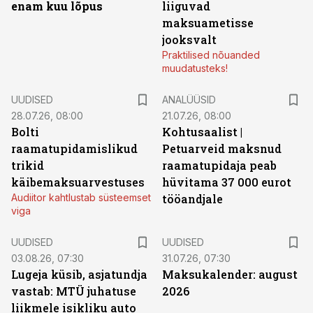
enam kuu lõpus
liiguvad
maksuametisse
jooksvalt
Praktilised nõuanded
muudatusteks!
UUDISED
ANALÜÜSID
28.07.26, 08:00
21.07.26, 08:00
Bolti
Kohtusaalist
|
raamatupidamislikud
Petuarveid maksnud
trikid
raamatupidaja peab
käibemaksuarvestuses
hüvitama 37 000 eurot
Audiitor kahtlustab süsteemset
tööandjale
viga
UUDISED
UUDISED
03.08.26, 07:30
31.07.26, 07:30
Lugeja küsib, asjatundja
Maksukalender: august
vastab: MTÜ juhatuse
2026
liikmele isikliku auto