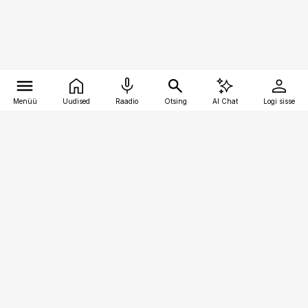
Menüü
Uudised
Raadio
Otsing
AI Chat
Logi sisse
Vana-Lõuna 39/1, 19094 Tallinn
(+372) 667 0111
raamatupidaja@raamatupidaja.ee
Telli
Reklaam
Firmast
Sisu kasutamisõigused
Ajakirjaniku