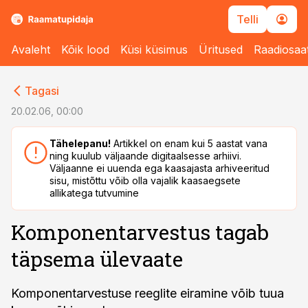
Telli
Avaleht
Kõik lood
Küsi küsimus
Üritused
Raadiosaa
cebook
cebook
Tagasi
Twitter)
Twitter)
20.02.06, 00:00
kedIn
kedIn
Tähelepanu!
Artikkel on enam kui 5 aastat vana
ning kuulub väljaande digitaalsesse arhiivi.
ail
ail
Väljaanne ei uuenda ega kaasajasta arhiveeritud
sisu, mistõttu võib olla vajalik kaasaegsete
k
k
allikatega tutvumine
Komponentarvestus tagab
täpsema ülevaate
Komponentarvestuse reeglite eiramine võib tuua