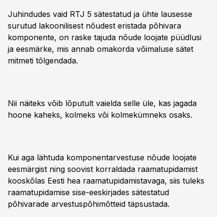
Juhindudes vaid RTJ 5 sätestatud ja ühte lausesse
surutud lakoonilisest nõudest eristada põhivara
komponente, on raske tajuda nõude loojate püüdlusi
ja eesmärke, mis annab omakorda võimaluse sätet
mitmeti tõlgendada.
Nii näiteks võib lõputult vaielda selle üle, kas jagada
hoone kaheks, kolmeks või kolmekümneks osaks.
Kui aga lähtuda komponentarvestuse nõude loojate
eesmärgist ning soovist korraldada raamatupidamist
kooskõlas Eesti hea raamatupidamistavaga, siis tuleks
raamatupidamise sise-eeskirjades sätestatud
põhivarade arvestuspõhimõtteid täpsustada.