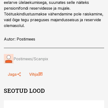
eelarve ülelaekumisega, suunates selle näiteks
pensionifondi reservidesse ja mujale.
Töötuskindlustusmakse vähendamine pole raiskamine,
vaid õige tegu praeguses majandusseisus ja reservide
olemasolul.
Autor: Postimees
Postimees/Scanpix
Jaga
Vihja
SEOTUD LOOD
ST