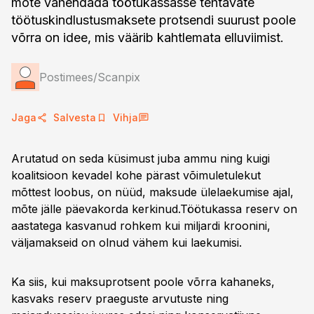
mõte vähendada töötukassasse tehtavate
töötuskindlustusmaksete protsendi suurust poole
võrra on idee, mis väärib kahtlemata elluviimist.
Postimees/Scanpix
Jaga
Salvesta
Vihja
Arutatud on seda küsimust juba ammu ning kuigi
koalitsioon kevadel kohe pärast võimuletulekut
mõttest loobus, on nüüd, maksude ülelaekumise ajal,
mõte jälle päevakorda kerkinud.Töötukassa reserv on
aastatega kasvanud rohkem kui miljardi kroonini,
väljamakseid on olnud vähem kui laekumisi.
Ka siis, kui maksuprotsent poole võrra kahaneks,
kasvaks reserv praeguste arvutuste ning