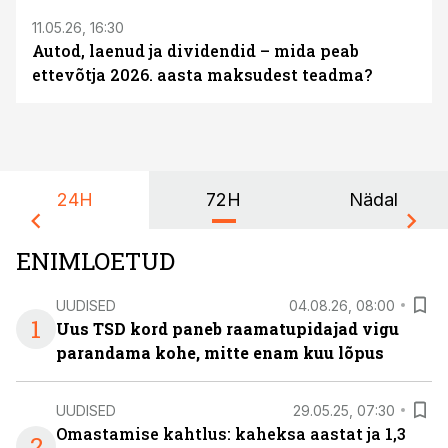
11.05.26, 16:30
Autod, laenud ja dividendid – mida peab
ettevõtja 2026. aasta maksudest teadma?
24H
72H
Nädal
ENIMLOETUD
UUDISED
04.08.26, 08:00
1
Uus TSD kord paneb raamatupidajad vigu
parandama kohe, mitte enam kuu lõpus
UUDISED
29.05.25, 07:30
Omastamise kahtlus: kaheksa aastat ja 1,3
2