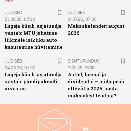
UUDISED
UUDISED
03.08.26, 07:30
31.07.26, 07:30
Lugeja küsib, asjatundja
Maksukalender: august
vastab: MTÜ juhatuse
2026
liikmele isikliku auto
kasutamise hüvitamine
ST
UUDISED
SISUTURUNDUS
04.08.26, 07:30
11.05.26, 16:30
Lugeja küsib, asjatundja
Autod, laenud ja
vastab: pandipakendi
dividendid – mida peab
arvestus
ettevõtja 2026. aasta
maksudest teadma?