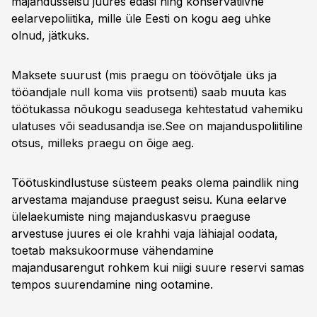
majandusseisu juures edasi ning konservatiivne
eelarvepoliitika, mille üle Eesti on kogu aeg uhke
olnud, jätkuks.
Maksete suurust (mis praegu on töövõtjale üks ja
tööandjale null koma viis protsenti) saab muuta kas
töötukassa nõukogu seadusega kehtestatud vahemiku
ulatuses või seadusandja ise.See on majanduspoliitiline
otsus, milleks praegu on õige aeg.
Töötuskindlustuse süsteem peaks olema paindlik ning
arvestama majanduse praegust seisu. Kuna eelarve
ülelaekumiste ning majanduskasvu praeguse
arvestuse juures ei ole krahhi vaja lähiajal oodata,
toetab maksukoormuse vähendamine
majandusarengut rohkem kui niigi suure reservi samas
tempos suurendamine ning ootamine.