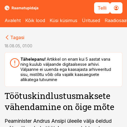
Telli
Avaleht
Kõik lood
Küsi küsimus
Üritused
Raadiosaa
cebook
cebook
Tagasi
Twitter)
Twitter)
18.08.05, 01:00
kedIn
kedIn
Tähelepanu!
Artikkel on enam kui 5 aastat vana
ning kuulub väljaande digitaalsesse arhiivi.
ail
ail
Väljaanne ei uuenda ega kaasajasta arhiveeritud
sisu, mistõttu võib olla vajalik kaasaegsete
k
k
allikatega tutvumine
Töötuskindlustusmaksete
vähendamine on õige mõte
Peaminister Andrus Ansipi üleeile välja öeldud