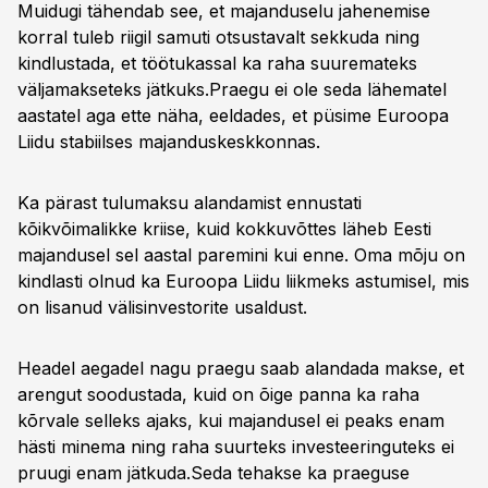
Muidugi tähendab see, et majanduselu jahenemise
korral tuleb riigil samuti otsustavalt sekkuda ning
kindlustada, et töötukassal ka raha suuremateks
väljamakseteks jätkuks.Praegu ei ole seda lähematel
aastatel aga ette näha, eeldades, et püsime Euroopa
Liidu stabiilses majanduskeskkonnas.
Ka pärast tulumaksu alandamist ennustati
kõikvõimalikke kriise, kuid kokkuvõttes läheb Eesti
majandusel sel aastal paremini kui enne. Oma mõju on
kindlasti olnud ka Euroopa Liidu liikmeks astumisel, mis
on lisanud välisinvestorite usaldust.
Headel aegadel nagu praegu saab alandada makse, et
arengut soodustada, kuid on õige panna ka raha
kõrvale selleks ajaks, kui majandusel ei peaks enam
hästi minema ning raha suurteks investeeringuteks ei
pruugi enam jätkuda.Seda tehakse ka praeguse