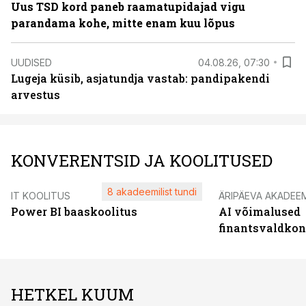
Uus TSD kord paneb raamatupidajad vigu
parandama kohe, mitte enam kuu lõpus
UUDISED
04.08.26, 07:30
Lugeja küsib, asjatundja vastab: pandipakendi
arvestus
KONVERENTSID JA KOOLITUSED
8 akadeemilist tundi
IT KOOLITUS
ÄRIPÄEVA AKADEE
Power BI baaskoolitus
AI võimalused
finantsvaldko
HETKEL KUUM