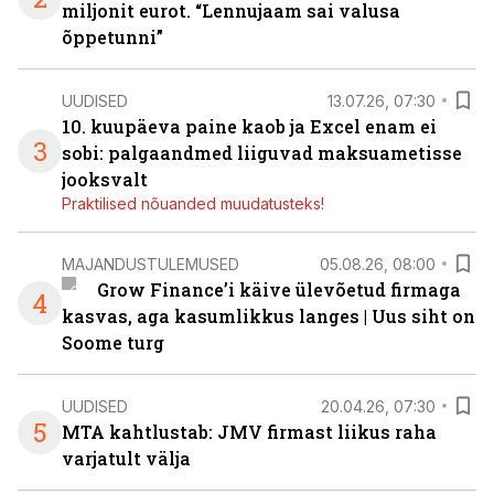
miljonit eurot. “Lennujaam sai valusa
õppetunni”
UUDISED
13.07.26, 07:30
10. kuupäeva paine kaob ja Excel enam ei
3
sobi: palgaandmed liiguvad maksuametisse
jooksvalt
Praktilised nõuanded muudatusteks!
MAJANDUSTULEMUSED
05.08.26, 08:00
Grow Finance’i käive ülevõetud firmaga
4
kasvas, aga kasumlikkus langes | Uus siht on
Soome turg
UUDISED
20.04.26, 07:30
5
MTA kahtlustab: JMV firmast liikus raha
varjatult välja