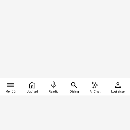
Menüü
Uudised
Raadio
Otsing
AI Chat
Logi sisse
Vana-Lõuna 39/1, 19094 Tallinn
(+372) 667 0111