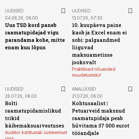
UUDISED
UUDISED
04.08.26, 08:00
13.07.26, 07:30
Uus TSD kord paneb
10. kuupäeva paine
raamatupidajad vigu
kaob ja Excel enam ei
parandama kohe, mitte
sobi: palgaandmed
enam kuu lõpus
liiguvad
maksuametisse
jooksvalt
Praktilised nõuanded
muudatusteks!
UUDISED
ANALÜÜSID
28.07.26, 08:00
21.07.26, 08:00
Bolti
Kohtusaalist
|
raamatupidamislikud
Petuarveid maksnud
trikid
raamatupidaja peab
käibemaksuarvestuses
hüvitama 37 000 eurot
Audiitor kahtlustab süsteemset
tööandjale
viga