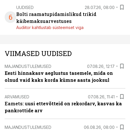
UUDISED
28.07.26, 08:00
Bolti raamatupidamislikud trikid
6
käibemaksuarvestuses
Audiitor kahtlustab süsteemset viga
VIIMASED UUDISED
MAJANDUSTULEMUSED
07.08.26, 12:17
Eesti hinnakasv aeglustus tasemele, mida on
olnud vaid kaks korda kümne aasta jooksul
ARVAMUSED
07.08.26, 11:41
Eamets: u
usi ettevõtteid on rekordarv, kasvas ka
pankrottide arv
MAJANDUSTULEMUSED
06.08.26, 08:00