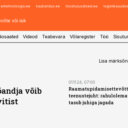
aritehnoloogia.ee
kaubandus.ee
toostusuudised.ee
logistikauudi
Infopank
Radar
iosaated
Videod
Teabevara
Võlaregister
Töö
Sisutu
Lisa märksõn
01.11.24, 07:00
öandja võib
Raamatupidamisettevõt
teenustejuht: rahulolema
itist
tasub juhiga jagada