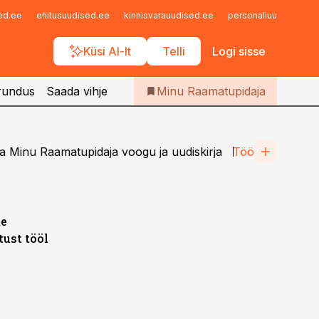
Iseteenindus
sed.ee
ehitusuudised.ee
kinnisvarauudised.ee
personaliuudised.ee
Telli Raamatupidaja
Küsi AI-lt
Telli
Logi sisse
rundus
Saada vihje
Minu Raamatupidaja
a Minu Raamatupidaja voogu ja uudiskirja
Töö
te
tust tööl