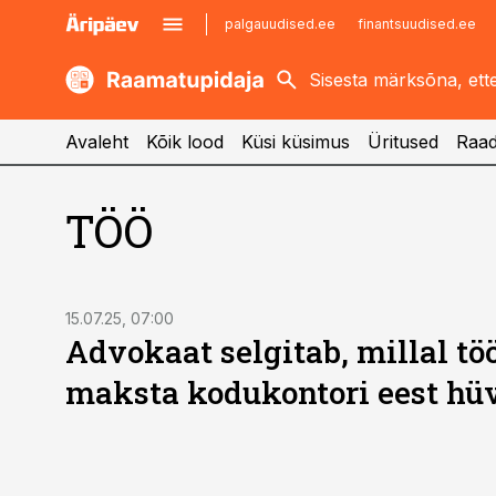
palgauudised.ee
finantsuudised.ee
kaubandus.ee
imelineajalugu.ee
kinnisvarauudised.ee
imelineteadus.ee
Avaleht
Kõik lood
Küsi küsimus
Üritused
Raad
TÖÖ
15.07.25, 07:00
Advokaat selgitab, millal tö
maksta kodukontori eest hüv