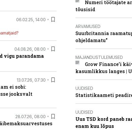
Numeri töötajate a
tõusisid
06.02.25, 14:00
ARVAMUSED
Suurbritannia raamatu
mamatjaid?
ohjeldamatu”
04.08.26, 08:00
ad vigu parandama
MAJANDUSTULEMUSED
Grow Finance’i käi
kasumlikkus langes | U
13.07.26, 07:30
am ei sobi:
UUDISED
sse jooksvalt
Statistikaameti peadir
UUDISED
28.07.26, 08:00
Uus TSD kord paneb ra
 käibemaksuarvestuses
enam kuu lõpus