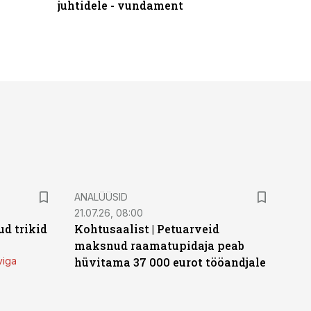
juhtidele - vundament
ANALÜÜSID
21.07.26, 08:00
d trikid
Kohtusaalist
|
Petuarveid
maksnud raamatupidaja peab
viga
hüvitama 37 000 eurot tööandjale