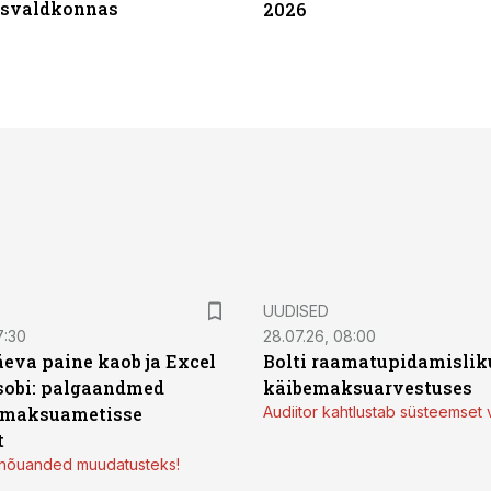
tsvaldkonnas
2026
UUDISED
7:30
28.07.26, 08:00
äeva paine kaob ja Excel
Bolti raamatupidamisliku
sobi: palgaandmed
käibemaksuarvestuses
 maksuametisse
Audiitor kahtlustab süsteemset 
t
d nõuanded muudatusteks!