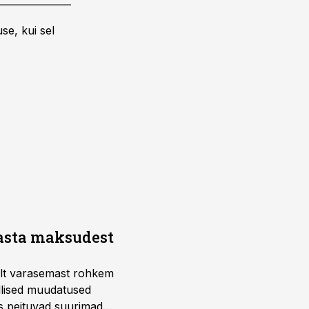
se, kui sel
aasta maksudest
telt varasemast rohkem
llised muudatused
us peituvad suurimad