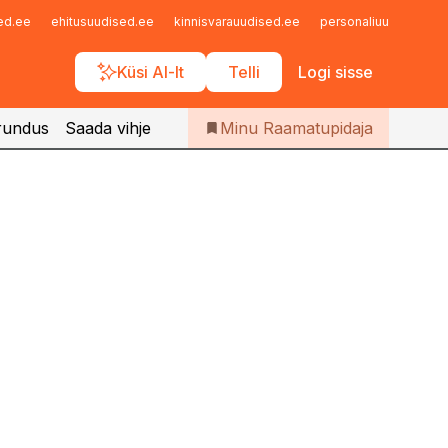
Iseteenindus
sed.ee
ehitusuudised.ee
kinnisvarauudised.ee
personaliuudised.ee
Telli Raamatupidaja
Küsi AI-lt
Telli
Logi sisse
iidu tegevjuhi Killu Maidla sõnul erisoodustusmaks praegusel
eab seda hästi. "Seaduserikkumiste juures pigistatakse silm kinni,
lust ei leita," ütles ta
rundus
Saada vihje
Minu Raamatupidaja