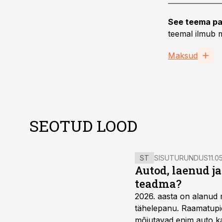
See teema pa
teemal ilmub m
Maksud
SEOTUD LOOD
ST
SISUTURUNDUS
11.0
Autod, laenud j
teadma?
2026. aasta on alanud 
tähelepanu. Raamatupid
mõjutavad enim auto ka