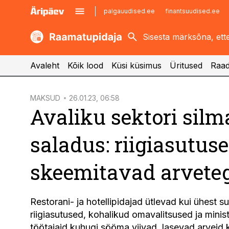
palgauudised.ee
finantsuudised.ee
kaubandus.ee
imelineajalugu.ee
kinnisvarauudised.ee
imelineteadus.ee
Avaleht
Kõik lood
Küsi küsimus
Üritused
Raad
cebook
MAKSUD
26.01.23, 06:58
Avaliku sektori silm
Twitter)
kedIn
saladus: riigiasutus
ail
skeemitavad arvete
k
Restorani- ja hotellipidajad ütlevad kui ühest s
riigiasutused, kohalikud omavalitsused ja mini
töötajaid kuhugi sööma viivad, lasevad arveid k