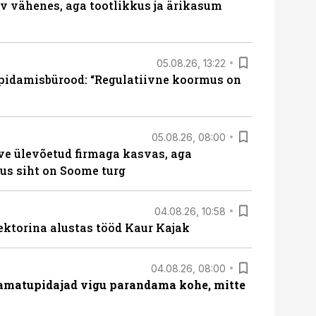
rv vähenes, aga tootlikkus ja ärikasum
05.08.26, 13:22
pidamisbürood: “Regulatiivne koormus on
05.08.26, 08:00
ve ülevõetud firmaga kasvas, aga
us siht on Soome turg
04.08.26, 10:58
ektorina alustas tööd Kaur Kajak
04.08.26, 08:00
amatupidajad vigu parandama kohe, mitte