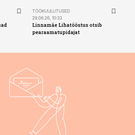
ST
TÖÖKUULUTUSED
29.06.26, 10:33
sad
Linnamäe Lihatööstus otsib
pearaamatupidajat