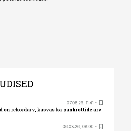
UDISED
07.08.26, 11:41
id on rekordarv, kasvas ka pankrottide arv
06.08.26, 08:00