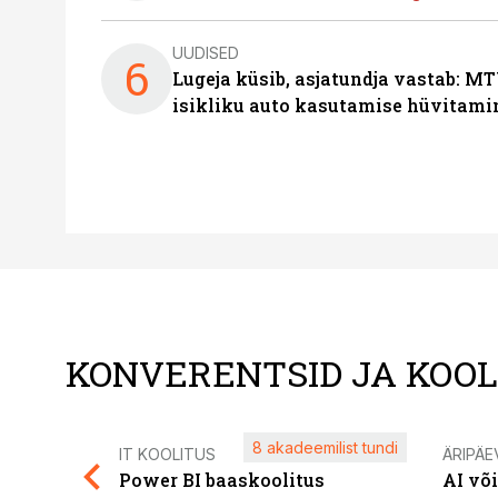
UUDISED
6
Lugeja küsib, asjatundja vastab: MT
isikliku auto kasutamise hüvitami
KONVERENTSID JA KOO
8 akadeemilist tundi
IT KOOLITUS
ÄRIPÄE
Power BI baaskoolitus
AI võ