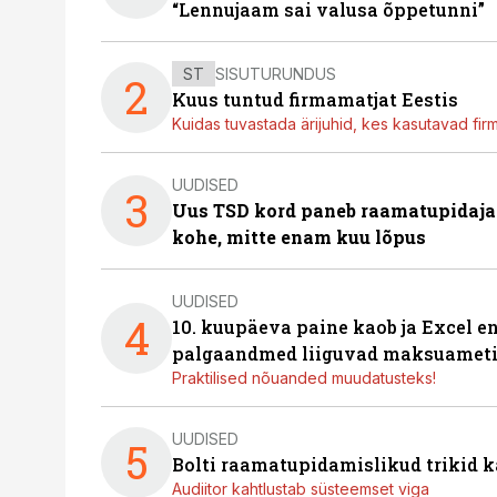
“Lennujaam sai valusa õppetunni”
ST
SISUTURUNDUS
2
Kuus tuntud firmamatjat Eestis
Kuidas tuvastada ärijuhid, kes kasutavad fir
UUDISED
3
Uus TSD kord paneb raamatupidaj
kohe, mitte enam kuu lõpus
UUDISED
4
10. kuupäeva paine kaob ja Excel en
palgaandmed liiguvad maksuameti
Praktilised nõuanded muudatusteks!
UUDISED
5
Bolti raamatupidamislikud trikid
Audiitor kahtlustab süsteemset viga