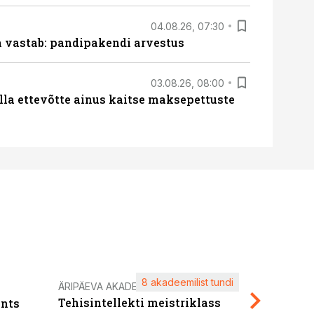
04.08.26, 07:30
ja vastab: pandipakendi arvestus
03.08.26, 08:00
lla ettevõtte ainus kaitse maksepettuste
8 akadeemilist tundi
Kasuta ä
ÄRIPÄEVA AKADEEMIA
Tehisintellekti meistriklass
nts
maksuva