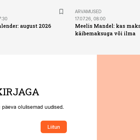
ARVAMUSED
7:30
17.07.26, 08:00
ender: august 2026
Meelis Mandel: kas mak
käibemaksuga või ilma
KIRJAGA
ti päeva olulisemad uudised.
Liitun