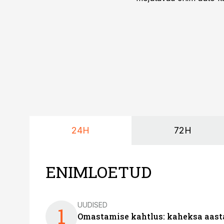
riskikohad.
24H
72H
ENIMLOETUD
UUDISED
1
Omastamise kahtlus: kaheksa aastat 