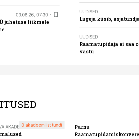
UUDISED
03.08.26, 07:30
Lugeja küsib, asjatund
Ü juhatuse liikmele
ne
UUDISED
Raamatupidaja ei saa o
vastu
LITUSED
8 akadeemilist tundi
Pärnu
VA AKADEEMIA
imalused
Raamatupidamiskonvere