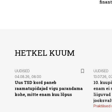
finan
HETKEL KUUM
UUDISED
UUDISED
04.08.26, 08:00
13.07.26, 0
Uus TSD kord paneb
10. kuup
raamatupidajad vigu parandama
enam ei 
kohe, mitte enam kuu lõpus
liiguvad
jooksval
Praktilise