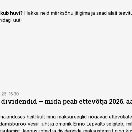
kub huvi?
Hakka neid märksõnu jälgima ja saad alati teavitu
idagi uut!
5.26, 16:30
a dividendid – mida peab ettevõtja 2026. 
majanduses heitlikult ning maksureeglid nõuavad ettevõtja
amisbüroo Vesiir juht ja omanik Enno Lepvalts selgitab, mi
sutamist, laenusuhteid ja dividendide maksustamist ning k