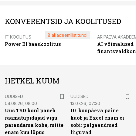
KONVERENTSID JA KOOLITUSED
8 akadeemilist tundi
IT KOOLITUS
ÄRIPÄEVA AKADEE
Power BI baaskoolitus
AI võimalused
finantsvaldko
HETKEL KUUM
UUDISED
UUDISED
04.08.26, 08:00
13.07.26, 07:30
Uus TSD kord paneb
10. kuupäeva paine
raamatupidajad vigu
kaob ja Excel enam ei
parandama kohe, mitte
sobi: palgaandmed
enam kuu lõpus
liiguvad