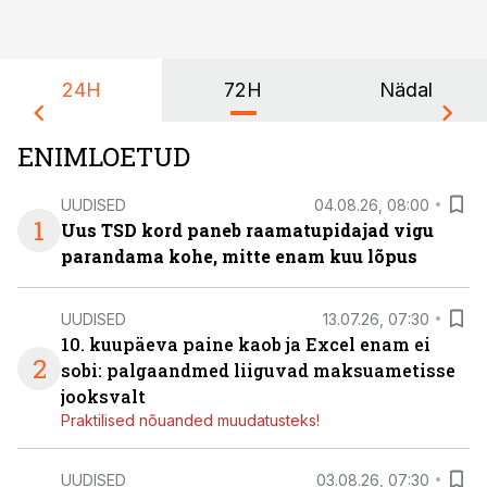
24H
72H
Nädal
ENIMLOETUD
UUDISED
04.08.26, 08:00
1
Uus TSD kord paneb raamatupidajad vigu
parandama kohe, mitte enam kuu lõpus
UUDISED
13.07.26, 07:30
10. kuupäeva paine kaob ja Excel enam ei
2
sobi: palgaandmed liiguvad maksuametisse
jooksvalt
Praktilised nõuanded muudatusteks!
UUDISED
03.08.26, 07:30