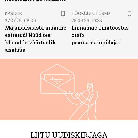
ST
KASULIK
TÖÖKUULUTUSED
27.07.26, 08:00
29.06.26, 10:33
Majandusaasta aruanne
Linnamäe Lihatööstus
esitatud! Nüüd tee
otsib
kliendile väärtuslik
pearaamatupidajat
analüüs
LIITU UUDISKIRJAGA