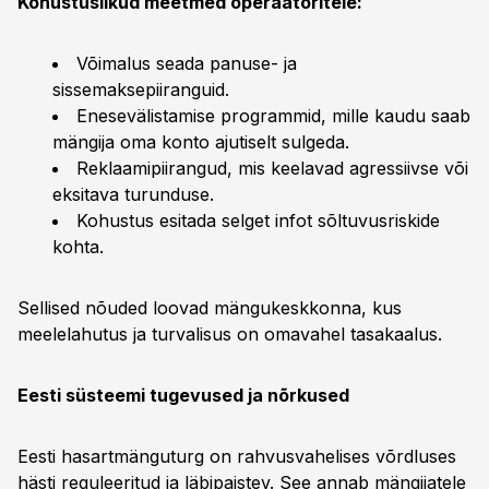
Kohustuslikud meetmed operaatoritele:
Võimalus seada panuse- ja
sissemaksepiiranguid.
Enesevälistamise programmid, mille kaudu saab
mängija oma konto ajutiselt sulgeda.
Reklaamipiirangud, mis keelavad agressiivse või
eksitava turunduse.
Kohustus esitada selget infot sõltuvusriskide
kohta.
Sellised nõuded loovad mängukeskkonna, kus
meelelahutus ja turvalisus on omavahel tasakaalus.
Eesti süsteemi tugevused ja nõrkused
Eesti hasartmänguturg on rahvusvahelises võrdluses
hästi reguleeritud ja läbipaistev. See annab mängijatele