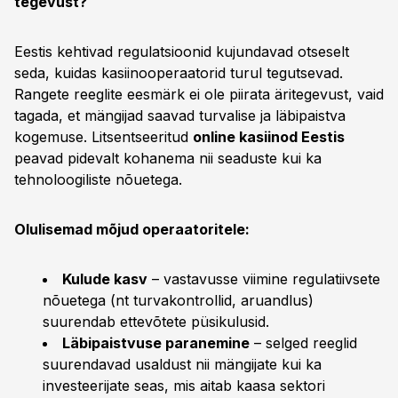
tegevust?
Eestis kehtivad regulatsioonid kujundavad otseselt
seda, kuidas kasiinooperaatorid turul tegutsevad.
Rangete reeglite eesmärk ei ole piirata äritegevust, vaid
tagada, et mängijad saavad turvalise ja läbipaistva
kogemuse. Litsentseeritud
online kasiinod Eestis
peavad pidevalt kohanema nii seaduste kui ka
tehnoloogiliste nõuetega.
Olulisemad mõjud operaatoritele:
Kulude kasv
– vastavusse viimine regulatiivsete
nõuetega (nt turvakontrollid, aruandlus)
suurendab ettevõtete püsikulusid.
Läbipaistvuse paranemine
– selged reeglid
suurendavad usaldust nii mängijate kui ka
investeerijate seas, mis aitab kaasa sektori