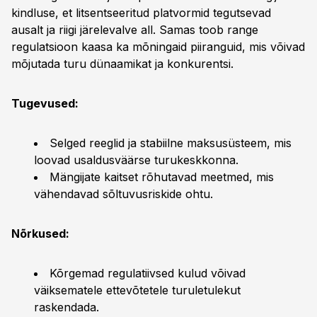
kindluse, et litsentseeritud platvormid tegutsevad
ausalt ja riigi järelevalve all. Samas toob range
regulatsioon kaasa ka mõningaid piiranguid, mis võivad
mõjutada turu dünaamikat ja konkurentsi.
Tugevused:
Selged reeglid ja stabiilne maksusüsteem, mis
loovad usaldusväärse turukeskkonna.
Mängijate kaitset rõhutavad meetmed, mis
vähendavad sõltuvusriskide ohtu.
Nõrkused:
Kõrgemad regulatiivsed kulud võivad
väiksematele ettevõtetele turuletulekut
raskendada.