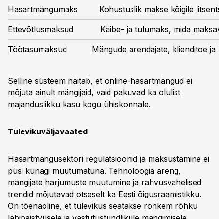
Hasartmängumaks
Kohustuslik makse kõigile litsent
Ettevõtlusmaksud
Käibe- ja tulumaks, mida maksa
Töötasumaksud
Mängude arendajate, klienditoe ja I
Selline süsteem näitab, et online-hasartmängud ei
mõjuta ainult mängijaid, vaid pakuvad ka olulist
majanduslikku kasu kogu ühiskonnale.
Tulevikuväljavaated
Hasartmängusektori regulatsioonid ja maksustamine ei
püsi kunagi muutumatuna. Tehnoloogia areng,
mängijate harjumuste muutumine ja rahvusvahelised
trendid mõjutavad otseselt ka Eesti õigusraamistikku.
On tõenäoline, et tulevikus seatakse rohkem rõhku
läbipaistvusele ja vastutustundlikule mängimisele.