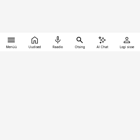
Menüü
Uudised
Raadio
Otsing
AI Chat
Logi sisse
Vana-Lõuna 39/1, 19094 Tallinn
(+372) 667 0111
raamatupidaja@raamatupidaja.ee
Telli
Reklaam
Firmast
Sisu kasutamisõigused
Ajakirjaniku