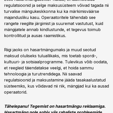
regulatsioonid ja selge maksusüsteem võivad tagada nii
turvalise mängukeskkonna kui ka märkimisväärse
majandusliku kasu. Operaatoritele tähendab see
rangete reeglite järgimist ja suuremat vastutust, kuid
mängijatele annab kindlustunde, et tegevus toimub
kontrollitud ja ausas raamistikus.
Riigi jaoks on hasartmängumaks ja muud seotud
maksud oluliseks tuluallikaks, mis toetab spordi-,
kultuuri- ja sotsiaalprogramme. Tulevikus võib oodata,
et reegleid täiendatakse veelgi, et hoida sammu
tehnoloogia ja turutrendidega. Nii saavad
regulatsioonid ja maksustamine jääda tasakaalustatud
süsteemiks, kus võidavad nii riik, mängijad kui ka ausad
operaatorid.
Tähelepanu! Tegemist on hasartmängu reklaamiga.
Hasartmäng pole sobiv viis rahaliste probleemide