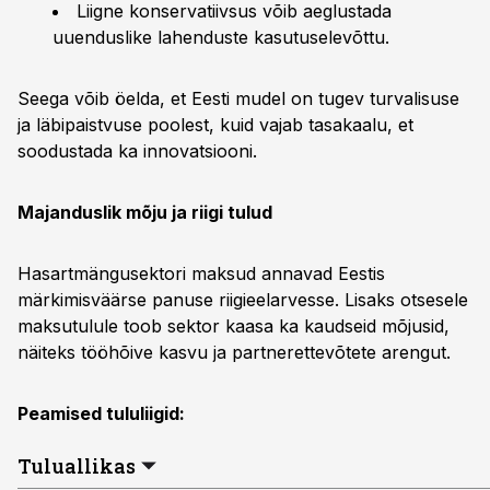
Liigne konservatiivsus võib aeglustada
uuenduslike lahenduste kasutuselevõttu.
Seega võib öelda, et Eesti mudel on tugev turvalisuse
ja läbipaistvuse poolest, kuid vajab tasakaalu, et
soodustada ka innovatsiooni.
Majanduslik mõju ja riigi tulud
Hasartmängusektori maksud annavad Eestis
märkimisväärse panuse riigieelarvesse. Lisaks otsesele
maksutulule toob sektor kaasa ka kaudseid mõjusid,
näiteks tööhõive kasvu ja partnerettevõtete arengut.
Peamised tululiigid:
Tuluallikas