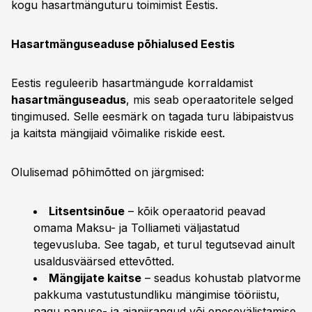
kogu hasartmänguturu toimimist Eestis.
Hasartmänguseaduse põhialused Eestis
Eestis reguleerib hasartmängude korraldamist
hasartmänguseadus
, mis seab operaatoritele selged
tingimused. Selle eesmärk on tagada turu läbipaistvus
ja kaitsta mängijaid võimalike riskide eest.
Olulisemad põhimõtted on järgmised:
Litsentsinõue
– kõik operaatorid peavad
omama Maksu- ja Tolliameti väljastatud
tegevusluba. See tagab, et turul tegutsevad ainult
usaldusväärsed ettevõtted.
Mängijate kaitse
– seadus kohustab platvorme
pakkuma vastutustundliku mängimise tööriistu,
nagu panuse- ja ajapiirangud või enesevälistamise