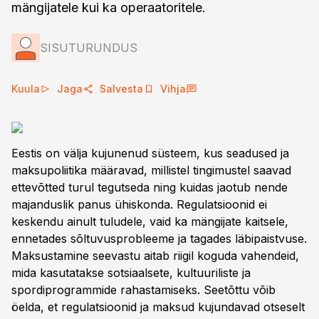
mängijatele kui ka operaatoritele.
SISUTURUNDUS
Kuula
Jaga
Salvesta
Vihja
Eestis on välja kujunenud süsteem, kus seadused ja
maksupoliitika määravad, millistel tingimustel saavad
ettevõtted turul tegutseda ning kuidas jaotub nende
majanduslik panus ühiskonda. Regulatsioonid ei
keskendu ainult tuludele, vaid ka mängijate kaitsele,
ennetades sõltuvusprobleeme ja tagades läbipaistvuse.
Maksustamine seevastu aitab riigil koguda vahendeid,
mida kasutatakse sotsiaalsete, kultuuriliste ja
spordiprogrammide rahastamiseks. Seetõttu võib
öelda, et regulatsioonid ja maksud kujundavad otseselt