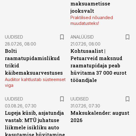
maksuametisse
jooksvalt
Praktilised nõuanded
muudatusteks!
UUDISED
ANALÜÜSID
28.07.26, 08:00
21.07.26, 08:00
Bolti
Kohtusaalist
|
raamatupidamislikud
Petuarveid maksnud
trikid
raamatupidaja peab
käibemaksuarvestuses
hüvitama 37 000 eurot
Audiitor kahtlustab süsteemset
tööandjale
viga
UUDISED
UUDISED
03.08.26, 07:30
31.07.26, 07:30
Lugeja küsib, asjatundja
Maksukalender: august
vastab: MTÜ juhatuse
2026
liikmele isikliku auto
kasutamise hüvitamine