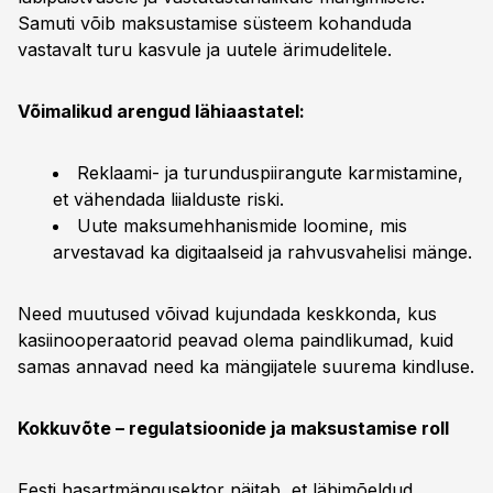
Samuti võib maksustamise süsteem kohanduda
vastavalt turu kasvule ja uutele ärimudelitele.
Võimalikud arengud lähiaastatel:
Reklaami- ja turunduspiirangute karmistamine,
et vähendada liialduste riski.
Uute maksumehhanismide loomine, mis
arvestavad ka digitaalseid ja rahvusvahelisi mänge.
Need muutused võivad kujundada keskkonda, kus
kasiinooperaatorid peavad olema paindlikumad, kuid
samas annavad need ka mängijatele suurema kindluse.
Kokkuvõte – regulatsioonide ja maksustamise roll
Eesti hasartmängusektor näitab, et läbimõeldud