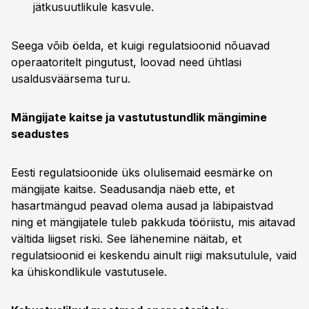
jätkusuutlikule kasvule.
Seega võib öelda, et kuigi regulatsioonid nõuavad
operaatoritelt pingutust, loovad need ühtlasi
usaldusväärsema turu.
Mängijate kaitse ja vastutustundlik mängimine
seadustes
Eesti regulatsioonide üks olulisemaid eesmärke on
mängijate kaitse. Seadusandja näeb ette, et
hasartmängud peavad olema ausad ja läbipaistvad
ning et mängijatele tuleb pakkuda tööriistu, mis aitavad
vältida liigset riski. See lähenemine näitab, et
regulatsioonid ei keskendu ainult riigi maksutulule, vaid
ka ühiskondlikule vastutusele.