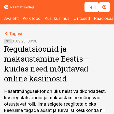
Telli
Avaleht
Kõik lood
Küsi küsimus
Üritused
Raadiosaa
cebook
cebook
Tagasi
Twitter)
Twitter)
01.09.25, 00:00
ST
Regulatsioonid ja
kedIn
kedIn
maksustamine Eestis –
ail
ail
kuidas need mõjutavad
k
k
online kasiinosid
Hasartmängusektor on üks neist valdkondadest,
kus regulatsioonid ja maksustamine mängivad
otsustavat rolli. Ilma selgete reegliteta oleks
keeruline tagada ausat ja turvalist keskkonda nii