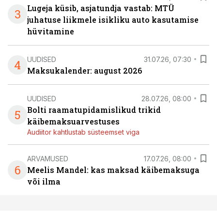
Lugeja küsib, asjatundja vastab: MTÜ
3
juhatuse liikmele isikliku auto kasutamise
hüvitamine
UUDISED
31.07.26, 07:30
4
Maksukalender: august 2026
UUDISED
28.07.26, 08:00
Bolti raamatupidamislikud trikid
5
käibemaksuarvestuses
Audiitor kahtlustab süsteemset viga
ARVAMUSED
17.07.26, 08:00
6
Meelis Mandel: kas maksad käibemaksuga
või ilma