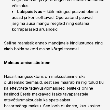
võimalus.
Läbipaistvus
– kõik mängud peavad olema
ausad ja kontrollitavad. Operaatorid peavad
järgima ausa mängu reegleid ning esitama
korrapäraseid aruandeid.
Selline raamistik annab mängijatele kindlustunde ning
aitab hoida sektori maine kõrgel tasemel.
Maksustamise süsteem
Hasartmängusektoris on maksustamine üks
olulisemaid teemasid, sest see määrab nii riigi tulud kui
ka ettevõtete tegevusvõimalused. Näiteks
online
kasiinod Eestis
maksavad lisaks tavapärastele
ettevõtlusmaksudele ka spetsiaalset
hasartmängumaksu. See loob olukorra, kus kasiino-