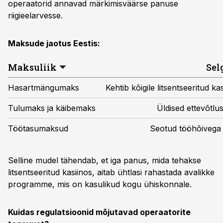
operaatorid annavad märkimisväärse panuse
riigieelarvesse.
Maksude jaotus Eestis:
Maksuliik
Sel
Hasartmängumaks
Kehtib kõigile litsentseeritud ka
Tulumaks ja käibemaks
Üldised ettevõtl
Töötasumaksud
Seotud tööhõivega 
Selline mudel tähendab, et iga panus, mida tehakse
litsentseeritud kasiinos, aitab ühtlasi rahastada avalikke
programme, mis on kasulikud kogu ühiskonnale.
Kuidas regulatsioonid mõjutavad operaatorite