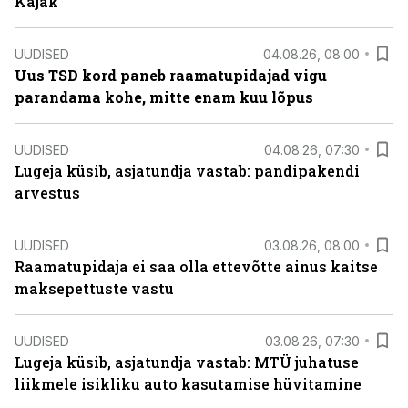
Kajak
UUDISED
04.08.26, 08:00
Uus TSD kord paneb raamatupidajad vigu
parandama kohe, mitte enam kuu lõpus
UUDISED
04.08.26, 07:30
Lugeja küsib, asjatundja vastab: pandipakendi
arvestus
UUDISED
03.08.26, 08:00
Raamatupidaja ei saa olla ettevõtte ainus kaitse
maksepettuste vastu
UUDISED
03.08.26, 07:30
Lugeja küsib, asjatundja vastab: MTÜ juhatuse
liikmele isikliku auto kasutamise hüvitamine