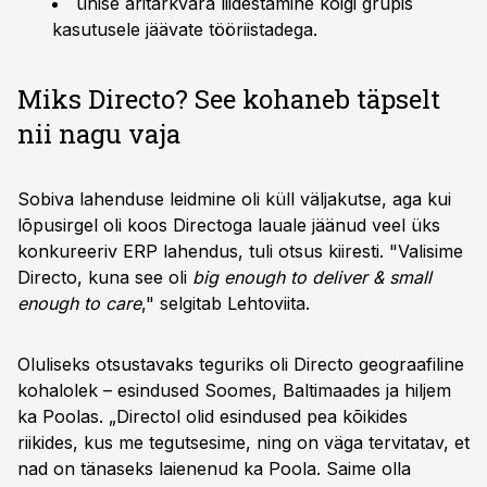
ühise äritarkvara liidestamine kõigi grupis
kasutusele jäävate tööriistadega.
Miks Directo? See kohaneb täpselt
nii nagu vaja
Sobiva lahenduse leidmine oli küll väljakutse, aga kui
lõpusirgel oli koos Directoga lauale jäänud veel üks
konkureeriv ERP lahendus, tuli otsus kiiresti. "Valisime
Directo, kuna see oli
big enough to deliver & small
enough to care
," selgitab Lehtoviita.
Oluliseks otsustavaks teguriks oli Directo geograafiline
kohalolek – esindused Soomes, Baltimaades ja hiljem
ka Poolas. „Directol olid esindused pea kõikides
riikides, kus me tegutsesime, ning on väga tervitatav, et
nad on tänaseks laienenud ka Poola. Saime olla