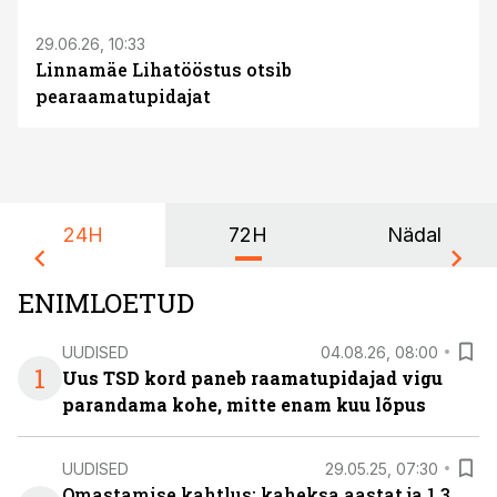
29.06.26, 10:33
Linnamäe Lihatööstus otsib
pearaamatupidajat
24H
72H
Nädal
ENIMLOETUD
UUDISED
04.08.26, 08:00
1
Uus TSD kord paneb raamatupidajad vigu
parandama kohe, mitte enam kuu lõpus
UUDISED
29.05.25, 07:30
Omastamise kahtlus: kaheksa aastat ja 1,3