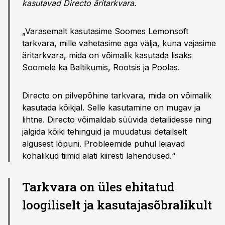
kasutavad Directo äritarkvara.
„Varasemalt kasutasime Soomes Lemonsoft
tarkvara, mille vahetasime aga välja, kuna vajasime
äritarkvara, mida on võimalik kasutada lisaks
Soomele ka Baltikumis, Rootsis ja Poolas.
Directo on pilvepõhine tarkvara, mida on võimalik
kasutada kõikjal. Selle kasutamine on mugav ja
lihtne. Directo võimaldab süüvida detailidesse ning
jälgida kõiki tehinguid ja muudatusi detailselt
algusest lõpuni. Probleemide puhul leiavad
kohalikud tiimid alati kiiresti lahendused.“
Tarkvara on üles ehitatud
loogiliselt ja kasutajasõbralikult