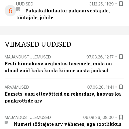
UUDISED
31.12.25, 11:29
6
Palgakalkulaator palgaarvestajale,
töötajale, juhile
VIIMASED UUDISED
MAJANDUSTULEMUSED
07.08.26, 12:17
Eesti hinnakasv aeglustus tasemele, mida on
olnud vaid kaks korda kümne aasta jooksul
ARVAMUSED
07.08.26, 11:41
Eamets: u
usi ettevõtteid on rekordarv, kasvas ka
pankrottide arv
MAJANDUSTULEMUSED
06.08.26, 08:00
Numeri töötajate arv vähenes, aga tootlikkus