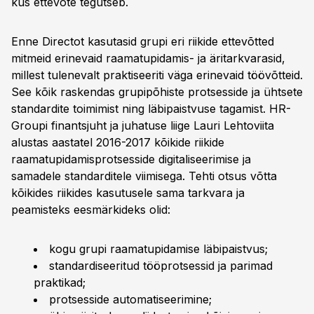
kus ettevõte tegutseb.
Enne Directot kasutasid grupi eri riikide ettevõtted
mitmeid erinevaid raamatupidamis- ja äritarkvarasid,
millest tulenevalt praktiseeriti väga erinevaid töövõtteid.
See kõik raskendas grupipõhiste protsesside ja ühtsete
standardite toimimist ning läbipaistvuse tagamist. HR-
Groupi finantsjuht ja juhatuse liige Lauri Lehtoviita
alustas aastatel 2016-2017 kõikide riikide
raamatupidamisprotsesside digitaliseerimise ja
samadele standarditele viimisega. Tehti otsus võtta
kõikides riikides kasutusele sama tarkvara ja
peamisteks eesmärkideks olid:
kogu grupi raamatupidamise läbipaistvus;
standardiseeritud tööprotsessid ja parimad
praktikad;
protsesside automatiseerimine;