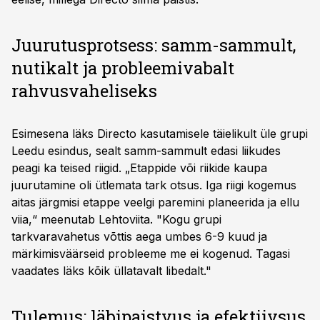
Juurutusprotsess: samm-sammult,
nutikalt ja probleemivabalt
rahvusvaheliseks
Esimesena läks Directo kasutamisele täielikult üle grupi
Leedu esindus, sealt samm-sammult edasi liikudes
peagi ka teised riigid. „Etappide või riikide kaupa
juurutamine oli ütlemata tark otsus. Iga riigi kogemus
aitas järgmisi etappe veelgi paremini planeerida ja ellu
viia,“ meenutab Lehtoviita. "Kogu grupi
tarkvaravahetus võttis aega umbes 6-9 kuud ja
märkimisväärseid probleeme me ei kogenud. Tagasi
vaadates läks kõik üllatavalt libedalt."
Tulemus: läbipaistvus ja efektiivsus