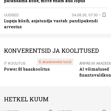
parandama kohe, mitte enam kuu lõpus
UUDISED
04.08.26, 07:30
Lugeja küsib, asjatundja vastab: pandipakendi
arvestus
KONVERENTSID JA KOOLITUSED
8 akadeemilist tundi
IT KOOLITUS
ÄRIPÄEVA AKADEE
Power BI baaskoolitus
AI võimalused
finantsvaldko
HETKEL KUUM