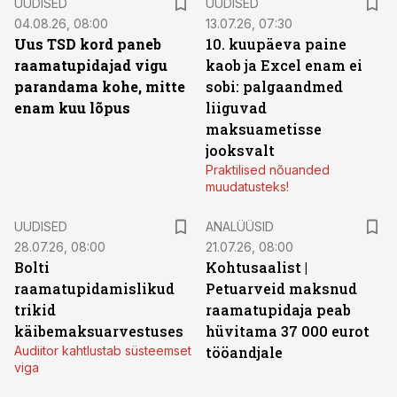
UUDISED
UUDISED
04.08.26, 08:00
13.07.26, 07:30
Uus TSD kord paneb
10. kuupäeva paine
raamatupidajad vigu
kaob ja Excel enam ei
parandama kohe, mitte
sobi: palgaandmed
enam kuu lõpus
liiguvad
maksuametisse
jooksvalt
Praktilised nõuanded
muudatusteks!
UUDISED
ANALÜÜSID
28.07.26, 08:00
21.07.26, 08:00
Bolti
Kohtusaalist
|
raamatupidamislikud
Petuarveid maksnud
trikid
raamatupidaja peab
käibemaksuarvestuses
hüvitama 37 000 eurot
Audiitor kahtlustab süsteemset
tööandjale
viga