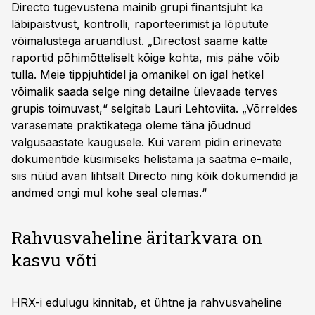
Directo tugevustena mainib grupi finantsjuht ka
läbipaistvust, kontrolli, raporteerimist ja lõputute
võimalustega aruandlust. „Directost saame kätte
raportid põhimõtteliselt kõige kohta, mis pähe võib
tulla. Meie tippjuhtidel ja omanikel on igal hetkel
võimalik saada selge ning detailne ülevaade terves
grupis toimuvast,“ selgitab Lauri Lehtoviita. „Võrreldes
varasemate praktikatega oleme täna jõudnud
valgusaastate kaugusele. Kui varem pidin erinevate
dokumentide küsimiseks helistama ja saatma e-maile,
siis nüüd avan lihtsalt Directo ning kõik dokumendid ja
andmed ongi mul kohe seal olemas.“
Rahvusvaheline äritarkvara on
kasvu võti
HRX-i edulugu kinnitab, et ühtne ja rahvusvaheline