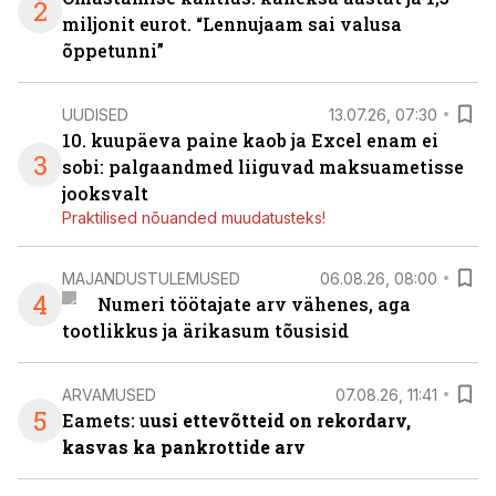
2
miljonit eurot. “Lennujaam sai valusa
õppetunni”
UUDISED
13.07.26, 07:30
10. kuupäeva paine kaob ja Excel enam ei
3
sobi: palgaandmed liiguvad maksuametisse
jooksvalt
Praktilised nõuanded muudatusteks!
MAJANDUSTULEMUSED
06.08.26, 08:00
4
Numeri töötajate arv vähenes, aga
tootlikkus ja ärikasum tõusisid
ARVAMUSED
07.08.26, 11:41
5
Eamets: u
usi ettevõtteid on rekordarv,
kasvas ka pankrottide arv