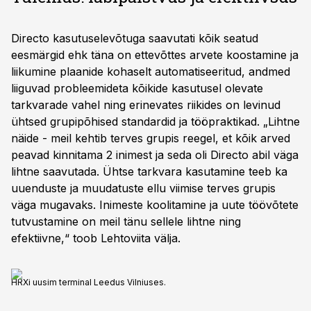
Directo kasutuselevõtuga saavutati kõik seatud
eesmärgid ehk täna on ettevõttes arvete koostamine ja
liikumine plaanide kohaselt automatiseeritud, andmed
liiguvad probleemideta kõikide kasutusel olevate
tarkvarade vahel ning erinevates riikides on levinud
ühtsed grupipõhised standardid ja tööpraktikad. „Lihtne
näide - meil kehtib terves grupis reegel, et kõik arved
peavad kinnitama 2 inimest ja seda oli Directo abil väga
lihtne saavutada. Ühtse tarkvara kasutamine teeb ka
uuenduste ja muudatuste ellu viimise terves grupis
väga mugavaks. Inimeste koolitamine ja uute töövõtete
tutvustamine on meil tänu sellele lihtne ning
efektiivne,“ toob Lehtoviita välja.
HRXi uusim terminal Leedus Vilniuses.