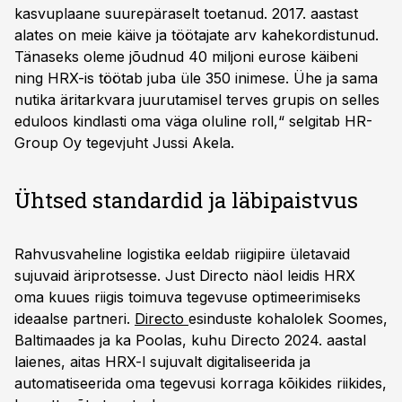
kasvuplaane suurepäraselt toetanud. 2017. aastast
alates on meie käive ja töötajate arv kahekordistunud.
Tänaseks oleme jõudnud 40 miljoni eurose käibeni
ning HRX-is töötab juba üle 350 inimese. Ühe ja sama
nutika äritarkvara juurutamisel terves grupis on selles
eduloos kindlasti oma väga oluline roll,“ selgitab HR-
Group Oy tegevjuht Jussi Akela.
Ühtsed standardid ja läbipaistvus
Rahvusvaheline logistika eeldab riigipiire ületavaid
sujuvaid äriprotsesse. Just Directo näol leidis HRX
oma kuues riigis toimuva tegevuse optimeerimiseks
ideaalse partneri.
Directo
esinduste kohalolek Soomes,
Baltimaades ja ka Poolas, kuhu Directo 2024. aastal
laienes, aitas HRX-l sujuvalt digitaliseerida ja
automatiseerida oma tegevusi korraga kõikides riikides,