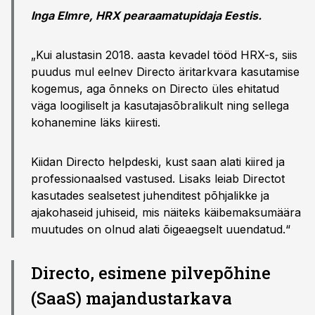
Inga Elmre, HRX pearaamatupidaja Eestis.
„Kui alustasin 2018. aasta kevadel tööd HRX-s, siis
puudus mul eelnev Directo äritarkvara kasutamise
kogemus, aga õnneks on Directo üles ehitatud
väga loogiliselt ja kasutajasõbralikult ning sellega
kohanemine läks kiiresti.
Kiidan Directo helpdeski, kust saan alati kiired ja
professionaalsed vastused. Lisaks leiab Directot
kasutades sealsetest juhenditest põhjalikke ja
ajakohaseid juhiseid, mis näiteks käibemaksumäära
muutudes on olnud alati õigeaegselt uuendatud.“
Directo, esimene pilvepõhine
(SaaS) majandustarkava