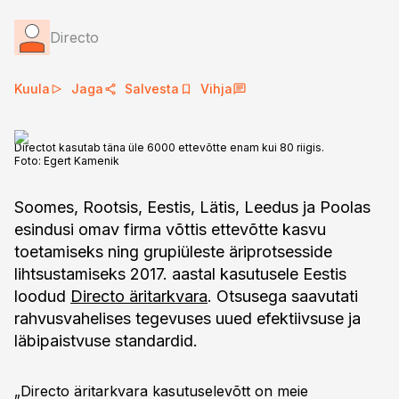
Directo
Kuula
Jaga
Salvesta
Vihja
Directot kasutab täna üle 6000 ettevõtte enam kui 80 riigis.
Foto:
Egert Kamenik
Soomes, Rootsis, Eestis, Lätis, Leedus ja Poolas
esindusi omav firma võttis ettevõtte kasvu
toetamiseks ning grupiüleste äriprotsesside
lihtsustamiseks 2017. aastal kasutusele Eestis
loodud
Directo äritarkvara
. Otsusega saavutati
rahvusvahelises tegevuses uued efektiivsuse ja
läbipaistvuse standardid.
„Directo äritarkvara kasutuselevõtt on meie