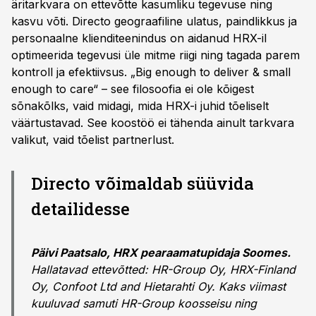
äritarkvara on ettevõtte kasumliku tegevuse ning
kasvu võti. Directo geograafiline ulatus, paindlikkus ja
personaalne klienditeenindus on aidanud HRX-il
optimeerida tegevusi üle mitme riigi ning tagada parem
kontroll ja efektiivsus. „Big enough to deliver & small
enough to care“ – see filosoofia ei ole kõigest
sõnakõlks, vaid midagi, mida HRX-i juhid tõeliselt
väärtustavad. See koostöö ei tähenda ainult tarkvara
valikut, vaid tõelist partnerlust.
Directo võimaldab süüvida
detailidesse
Päivi Paatsalo, HRX pearaamatupidaja Soomes.
Hallatavad ettevõtted: HR-Group Oy, HRX-Finland
Oy, Confoot Ltd and Hietarahti Oy. Kaks viimast
kuuluvad samuti HR-Group koosseisu ning