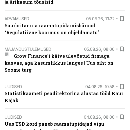
ja ärikasum tõusisid
ARVAMUSED
05.08.26, 13:22
Suurbritannia raamatupidamisbürood:
“Regulatiivne koormus on ohjeldamatu”
MAJANDUSTULEMUSED
05.08.26, 08:00
Grow Finance’i käive ülevõetud firmaga
kasvas, aga kasumlikkus langes | Uus siht on
Soome turg
UUDISED
04.08.26, 10:58
Statistikaameti peadirektorina alustas tööd Kaur
Kajak
UUDISED
04.08.26, 08:00
Uus TSD kord paneb raamatupidajad vigu