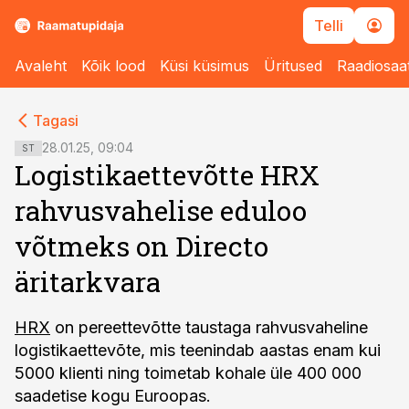
Telli
Avaleht
Kõik lood
Küsi küsimus
Üritused
Raadiosaa
cebook
cebook
Tagasi
Twitter)
Twitter)
28.01.25, 09:04
ST
Logistikaettevõtte HRX
kedIn
kedIn
rahvusvahelise eduloo
ail
ail
võtmeks on Directo
k
k
äritarkvara
HRX
on pereettevõtte taustaga rahvusvaheline
logistikaettevõte, mis teenindab aastas enam kui
5000 klienti ning toimetab kohale üle 400 000
saadetise kogu Euroopas.