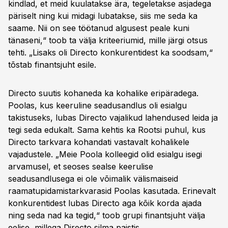
kindlad, et meid kuulatakse ära, tegeletakse asjadega
päriselt ning kui midagi lubatakse, siis me seda ka
saame. Nii on see töötanud algusest peale kuni
tänaseni,“ toob ta välja kriteeriumid, mille järgi otsus
tehti. „Lisaks oli Directo konkurentidest ka soodsam,“
tõstab finantsjuht esile.
Directo suutis kohaneda ka kohalike eripäradega.
Poolas, kus keeruline seadusandlus oli esialgu
takistuseks, lubas Directo vajalikud lahendused leida ja
tegi seda edukalt. Sama kehtis ka Rootsi puhul, kus
Directo tarkvara kohandati vastavalt kohalikele
vajadustele. „Meie Poola kolleegid olid esialgu isegi
arvamusel, et seoses sealse keerulise
seadusandlusega ei ole võimalik välismaiseid
raamatupidamistarkvarasid Poolas kasutada. Erinevalt
konkurentidest lubas Directo aga kõik korda ajada
ning seda nad ka tegid,“ toob grupi finantsjuht välja
eelise, millega Directo silma paistis.