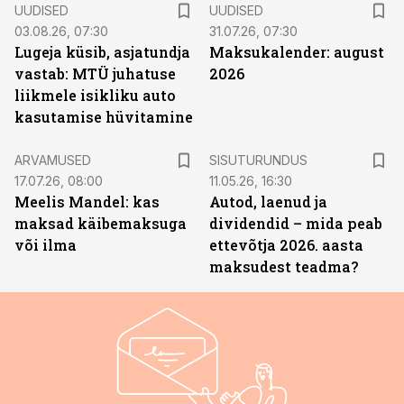
UUDISED
UUDISED
03.08.26, 07:30
31.07.26, 07:30
Lugeja küsib, asjatundja
Maksukalender: august
vastab: MTÜ juhatuse
2026
liikmele isikliku auto
kasutamise hüvitamine
ST
ARVAMUSED
SISUTURUNDUS
17.07.26, 08:00
11.05.26, 16:30
Meelis Mandel: kas
Autod, laenud ja
maksad käibemaksuga
dividendid – mida peab
või ilma
ettevõtja 2026. aasta
maksudest teadma?