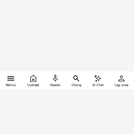
Menüü
Uudised
Raadio
Otsing
AI Chat
Logi sisse
Vana-Lõuna 39/1, 19094 Tallinn
(+372) 667 0111
raamatupidaja@raamatupidaja.ee