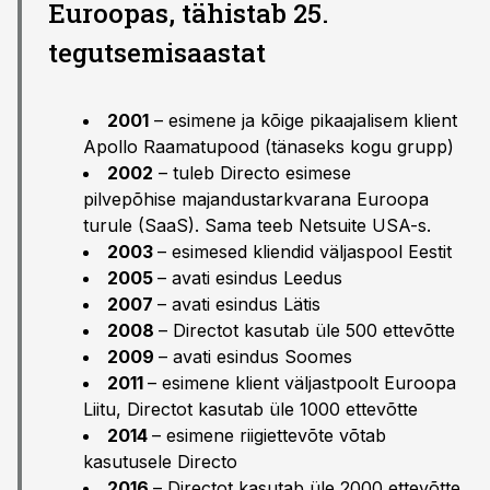
Euroopas, tähistab 25.
tegutsemisaastat
2001
– esimene ja kõige pikaajalisem klient
Apollo Raamatupood (tänaseks kogu grupp)
2002
– tuleb Directo esimese
pilvepõhise majandustarkvarana Euroopa
turule (SaaS). Sama teeb Netsuite USA-s.
2003
– esimesed kliendid väljaspool Eestit
2005
– avati esindus Leedus
2007
– avati esindus Lätis
2008
– Directot kasutab üle 500 ettevõtte
2009
– avati esindus Soomes
2011
– esimene klient väljastpoolt Euroopa
Liitu, Directot kasutab üle 1000 ettevõtte
2014
– esimene riigiettevõte võtab
kasutusele Directo
2016
– Directot kasutab üle 2000 ettevõtte