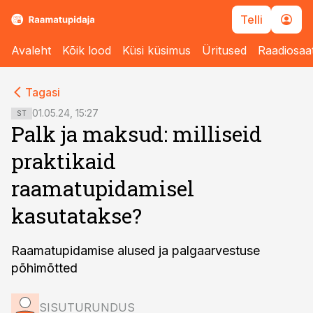
Telli
Avaleht
Kõik lood
Küsi küsimus
Üritused
Raadiosaa
cebook
cebook
Tagasi
Twitter)
Twitter)
01.05.24, 15:27
ST
Palk ja maksud: milliseid
kedIn
kedIn
praktikaid
ail
ail
raamatupidamisel
k
k
kasutatakse?
Raamatupidamise alused ja palgaarvestuse
põhimõtted
SISUTURUNDUS