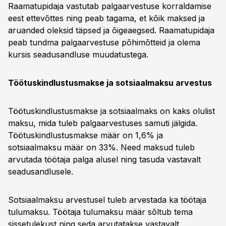
Raamatupidaja vastutab palgaarvestuse korraldamise
eest ettevõttes ning peab tagama, et kõik maksed ja
aruanded oleksid täpsed ja õigeaegsed. Raamatupidaja
peab tundma palgaarvestuse põhimõtteid ja olema
kursis seadusandluse muudatustega.
Töötuskindlustusmakse ja sotsiaalmaksu arvestus
Töötuskindlustusmakse ja sotsiaalmaks on kaks olulist
maksu, mida tuleb palgaarvestuses samuti jälgida.
Töötuskindlustusmakse määr on 1,6% ja
sotsiaalmaksu määr on 33%. Need maksud tuleb
arvutada töötaja palga alusel ning tasuda vastavalt
seadusandlusele.
Sotsiaalmaksu arvestusel tuleb arvestada ka töötaja
tulumaksu. Töötaja tulumaksu määr sõltub tema
sissetulekust ning seda arvutatakse vastavalt