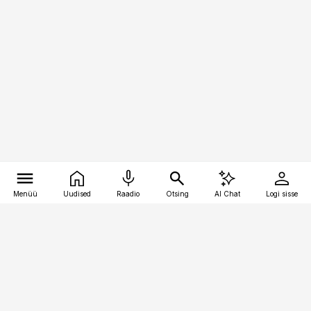
Menüü
Uudised
Raadio
Otsing
AI Chat
Logi sisse
Vana-Lõuna 39/1, 19094 Tallinn
(+372) 667 0111
raamatupidaja@raamatupidaja.ee