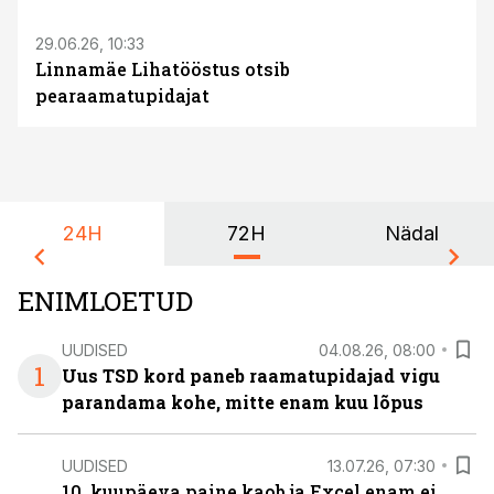
29.06.26, 10:33
Linnamäe Lihatööstus otsib
pearaamatupidajat
24H
72H
Nädal
ENIMLOETUD
UUDISED
04.08.26, 08:00
1
Uus TSD kord paneb raamatupidajad vigu
parandama kohe, mitte enam kuu lõpus
UUDISED
13.07.26, 07:30
10. kuupäeva paine kaob ja Excel enam ei