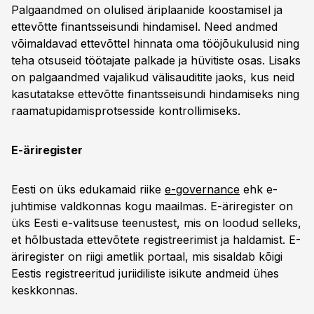
Palgaandmed on olulised äriplaanide koostamisel ja
ettevõtte finantsseisundi hindamisel. Need andmed
võimaldavad ettevõttel hinnata oma tööjõukulusid ning
teha otsuseid töötajate palkade ja hüvitiste osas. Lisaks
on palgaandmed vajalikud välisauditite jaoks, kus neid
kasutatakse ettevõtte finantsseisundi hindamiseks ning
raamatupidamisprotsesside kontrollimiseks.
E-äriregister
Eesti on üks edukamaid riike
e-governance
ehk e-
juhtimise valdkonnas kogu maailmas. E-äriregister on
üks Eesti e-valitsuse teenustest, mis on loodud selleks,
et hõlbustada ettevõtete registreerimist ja haldamist. E-
äriregister on riigi ametlik portaal, mis sisaldab kõigi
Eestis registreeritud juriidiliste isikute andmeid ühes
keskkonnas.