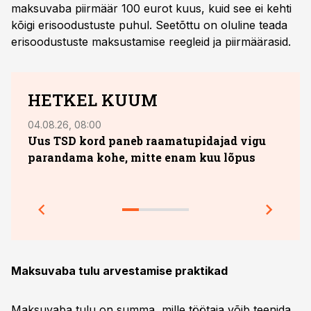
maksuvaba piirmäär 100 eurot kuus, kuid see ei kehti
kõigi erisoodustuste puhul. Seetõttu on oluline teada
erisoodustuste maksustamise reegleid ja piirmäärasid.
HETKEL KUUM
04.08.26, 08:00
13.07.
Uus TSD kord paneb raamatupidajad vigu
10. 
parandama kohe, mitte enam kuu lõpus
sobi
jook
Prakt
Maksuvaba tulu arvestamise praktikad
Maksuvaba tulu on summa, mille töötaja võib teenida