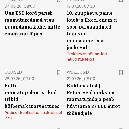
04.08.26, 08:00
13.07.26, 07:30
Uus TSD kord paneb
10. kuupäeva paine
raamatupidajad vigu
kaob ja Excel enam ei
parandama kohe, mitte
sobi: palgaandmed
enam kuu lõpus
liiguvad
maksuametisse
jooksvalt
Praktilised nõuanded
muudatusteks!
UUDISED
ANALÜÜSID
28.07.26, 08:00
21.07.26, 08:00
Bolti
Kohtusaalist
|
raamatupidamislikud
Petuarveid maksnud
trikid
raamatupidaja peab
käibemaksuarvestuses
hüvitama 37 000 eurot
Audiitor kahtlustab süsteemset
tööandjale
viga