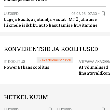
UUDISED
03.08.26, 07:30
Lugeja küsib, asjatundja vastab: MTÜ juhatuse
liikmele isikliku auto kasutamise hüvitamine
KONVERENTSID JA KOOLITUSED
8 akadeemilist tundi
IT KOOLITUS
ÄRIPÄEVA AKADEE
Power BI baaskoolitus
AI võimalused
finantsvaldko
HETKEL KUUM
UUDISED
UUDISED