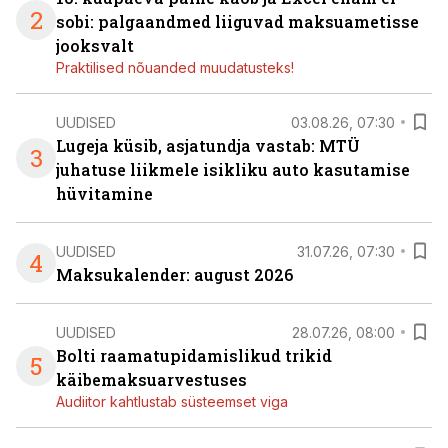
2
sobi: palgaandmed liiguvad maksuametisse
jooksvalt
Praktilised nõuanded muudatusteks!
UUDISED
03.08.26, 07:30
Lugeja küsib, asjatundja vastab: MTÜ
3
juhatuse liikmele isikliku auto kasutamise
hüvitamine
UUDISED
31.07.26, 07:30
4
Maksukalender: august 2026
UUDISED
28.07.26, 08:00
Bolti raamatupidamislikud trikid
5
käibemaksuarvestuses
Audiitor kahtlustab süsteemset viga