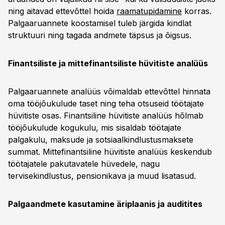
ning aitavad ettevõttel hoida
raamatupidamine
korras.
Palgaaruannete koostamisel tuleb järgida kindlat
struktuuri ning tagada andmete täpsus ja õigsus.
Finantsiliste ja mittefinantsiliste hüvitiste analüüs
Palgaaruannete analüüs võimaldab ettevõttel hinnata
oma tööjõukulude taset ning teha otsuseid töötajate
hüvitiste osas. Finantsiline hüvitiste analüüs hõlmab
tööjõukulude kogukulu, mis sisaldab töötajate
palgakulu, maksude ja sotsiaalkindlustusmaksete
summat. Mittefinantsiline hüvitiste analüüs keskendub
töötajatele pakutavatele hüvedele, nagu
tervisekindlustus, pensionikava ja muud lisatasud.
Palgaandmete kasutamine äriplaanis ja auditites