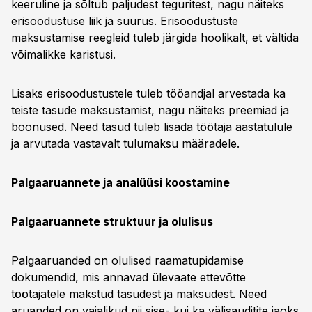
keeruline ja sõltub paljudest teguritest, nagu näiteks
erisoodustuse liik ja suurus. Erisoodustuste
maksustamise reegleid tuleb järgida hoolikalt, et vältida
võimalikke karistusi.
Lisaks erisoodustustele tuleb tööandjal arvestada ka
teiste tasude maksustamist, nagu näiteks preemiad ja
boonused. Need tasud tuleb lisada töötaja aastatulule
ja arvutada vastavalt tulumaksu määradele.
Palgaaruannete ja analüüsi koostamine
Palgaaruannete struktuur ja olulisus
Palgaaruanded on olulised raamatupidamise
dokumendid, mis annavad ülevaate ettevõtte
töötajatele makstud tasudest ja maksudest. Need
aruanded on vajalikud nii sise- kui ka välisauditite jaoks