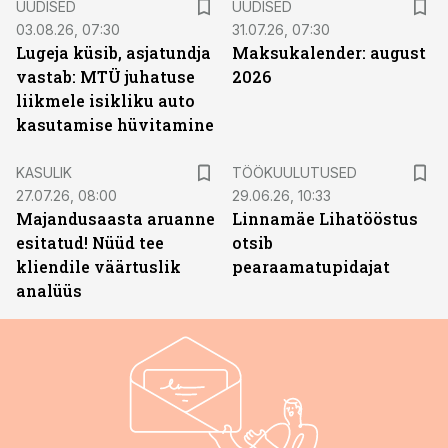
UUDISED
UUDISED
03.08.26, 07:30
31.07.26, 07:30
Lugeja küsib, asjatundja
Maksukalender: august
vastab: MTÜ juhatuse
2026
liikmele isikliku auto
kasutamise hüvitamine
ST
KASULIK
TÖÖKUULUTUSED
27.07.26, 08:00
29.06.26, 10:33
Majandusaasta aruanne
Linnamäe Lihatööstus
esitatud! Nüüd tee
otsib
kliendile väärtuslik
pearaamatupidajat
analüüs