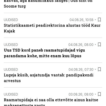
kasvas, aga kasumlikkus langes | Uus siht on
Soome turg
UUDISED
04.08.26, 10:58
Statistikaameti peadirektorina alustas tööd Kaur
Kajak
UUDISED
04.08.26, 08:00
Uus TSD kord paneb raamatupidajad vigu
parandama kohe, mitte enam kuu lõpus
UUDISED
04.08.26, 07:30
Lugeja küsib, asjatundja vastab: pandipakendi
arvestus
UUDISED
03.08.26, 08:00
Raamatupidaja ei saa olla ettevõtte ainus kaitse
maksepettuste vastu