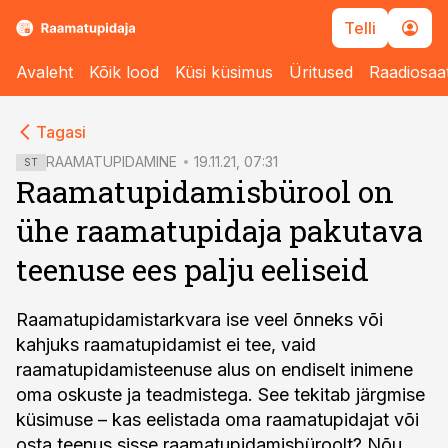
Telli
Avaleht
Kõik lood
Küsi küsimus
Üritused
Raadiosaa
cebook
cebook
Tagasi
Twitter)
Twitter)
RAAMATUPIDAMINE
19.11.21, 07:31
ST
Raamatupidamisbürool on
kedIn
kedIn
ühe raamatupidaja pakutava
ail
ail
teenuse ees palju eeliseid
k
k
Raamatupidamistarkvara ise veel õnneks või
kahjuks raamatupidamist ei tee, vaid
raamatupidamisteenuse alus on endiselt inimene
oma oskuste ja teadmistega. See tekitab järgmise
küsimuse – kas eelistada oma raamatupidajat või
osta teenus sisse raamatupidamisbüroolt? Nõu