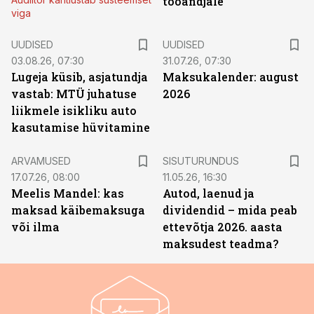
tööandjale
viga
UUDISED
UUDISED
03.08.26, 07:30
31.07.26, 07:30
Lugeja küsib, asjatundja
Maksukalender: august
vastab: MTÜ juhatuse
2026
liikmele isikliku auto
kasutamise hüvitamine
ST
ARVAMUSED
SISUTURUNDUS
17.07.26, 08:00
11.05.26, 16:30
Meelis Mandel: kas
Autod, laenud ja
maksad käibemaksuga
dividendid – mida peab
või ilma
ettevõtja 2026. aasta
maksudest teadma?