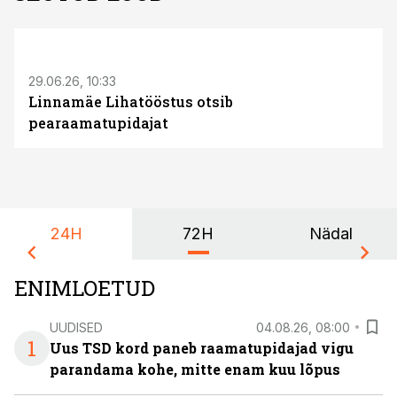
ST
29.06.26, 10:33
Linnamäe Lihatööstus otsib
pearaamatupidajat
24H
72H
Nädal
ENIMLOETUD
UUDISED
04.08.26, 08:00
1
Uus TSD kord paneb raamatupidajad vigu
parandama kohe, mitte enam kuu lõpus