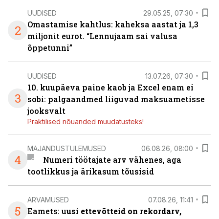
UUDISED
29.05.25, 07:30
Omastamise kahtlus: kaheksa aastat ja 1,3
2
miljonit eurot. “Lennujaam sai valusa
õppetunni”
UUDISED
13.07.26, 07:30
10. kuupäeva paine kaob ja Excel enam ei
3
sobi: palgaandmed liiguvad maksuametisse
jooksvalt
Praktilised nõuanded muudatusteks!
MAJANDUSTULEMUSED
06.08.26, 08:00
4
Numeri töötajate arv vähenes, aga
tootlikkus ja ärikasum tõusisid
ARVAMUSED
07.08.26, 11:41
5
Eamets: u
usi ettevõtteid on rekordarv,