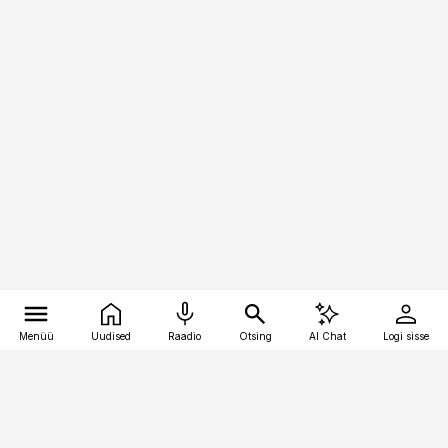
Menüü
Uudised
Raadio
Otsing
AI Chat
Logi sisse
Vana-Lõuna 39/1, 19094 Tallinn