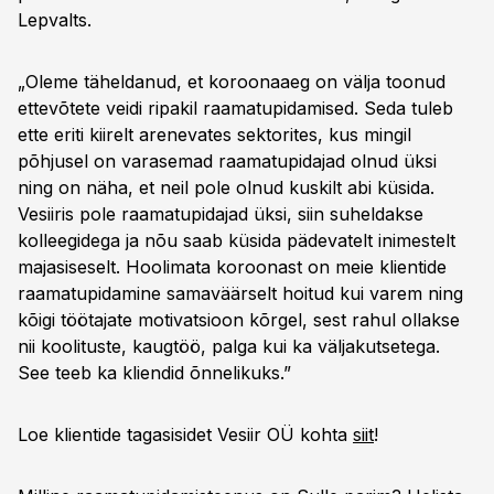
Lepvalts.
„Oleme täheldanud, et koroonaaeg on välja toonud
ettevõtete veidi ripakil raamatupidamised. Seda tuleb
ette eriti kiirelt arenevates sektorites, kus mingil
põhjusel on varasemad raamatupidajad olnud üksi
ning on näha, et neil pole olnud kuskilt abi küsida.
Vesiiris pole raamatupidajad üksi, siin suheldakse
kolleegidega ja nõu saab küsida pädevatelt inimestelt
majasiseselt. Hoolimata koroonast on meie klientide
raamatupidamine samaväärselt hoitud kui varem ning
kõigi töötajate motivatsioon kõrgel, sest rahul ollakse
nii koolituste, kaugtöö, palga kui ka väljakutsetega.
See teeb ka kliendid õnnelikuks.”
Loe klientide tagasisidet Vesiir OÜ kohta
siit
!