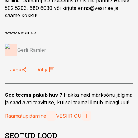
Milline raamatupidamisteenus on Sulle parim? Helista
502 5203, 680 6030 või kirjuta
enno@vesiir.ee
ja
saame kokku!
www.vesiir.ee
Gerli Ramler
Jaga
Vihja
See teema pakub huvi?
Hakka neid märksõnu jälgima
ja saad alati teavituse, kui sel teemal ilmub midagi uut!
Raamatupidamine
VESIIR OÜ
SEOTUD LOOD