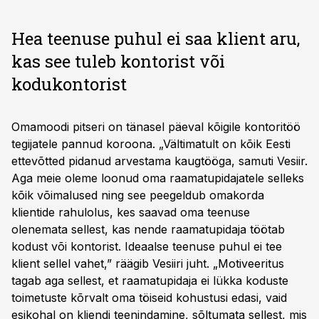
Hea teenuse puhul ei saa klient aru,
kas see tuleb kontorist või
kodukontorist
Omamoodi pitseri on tänasel päeval kõigile kontoritöö
tegijatele pannud koroona. „Vältimatult on kõik Eesti
ettevõtted pidanud arvestama kaugtööga, samuti Vesiir.
Aga meie oleme loonud oma raamatupidajatele selleks
kõik võimalused ning see peegeldub omakorda
klientide rahulolus, kes saavad oma teenuse
olenemata sellest, kas nende raamatupidaja töötab
kodust või kontorist. Ideaalse teenuse puhul ei tee
klient sellel vahet,” räägib Vesiiri juht. „Motiveeritus
tagab aga sellest, et raamatupidaja ei lükka koduste
toimetuste kõrvalt oma töiseid kohustusi edasi, vaid
esikohal on kliendi teenindamine, sõltumata sellest, mis