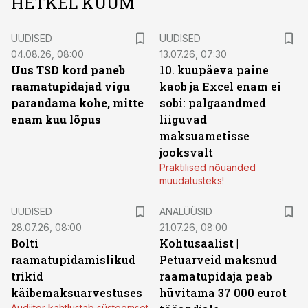
HETKEL KUUM
UUDISED
UUDISED
04.08.26, 08:00
13.07.26, 07:30
Uus TSD kord paneb
10. kuupäeva paine
raamatupidajad vigu
kaob ja Excel enam ei
parandama kohe, mitte
sobi: palgaandmed
enam kuu lõpus
liiguvad
maksuametisse
jooksvalt
Praktilised nõuanded
muudatusteks!
UUDISED
ANALÜÜSID
28.07.26, 08:00
21.07.26, 08:00
Bolti
Kohtusaalist
|
raamatupidamislikud
Petuarveid maksnud
trikid
raamatupidaja peab
käibemaksuarvestuses
hüvitama 37 000 eurot
Audiitor kahtlustab süsteemset