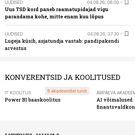
UUDISED
04.08.26, 08:00
Uus TSD kord paneb raamatupidajad vigu
parandama kohe, mitte enam kuu lõpus
UUDISED
04.08.26, 07:30
Lugeja küsib, asjatundja vastab: pandipakendi
arvestus
KONVERENTSID JA KOOLITUSED
8 akadeemilist tundi
IT KOOLITUS
ÄRIPÄEVA AKADEE
Power BI baaskoolitus
AI võimalused
finantsvaldko