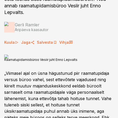
annab raamatupidamisbüroo Vesiir juht Enno
Lepvalts.
Gerli Ramler
Äripäeva kaasautor
Kuula
Jaga
Salvesta
Vihja
Raamatupidamisbüroo Vesiir juht Enno Lepvalts
„Viimasel ajal on üsna hägustunud piir raamatupidaja
versus büroo vahel, sest ettevõtete vajadused ning
kiirelt muutuv majanduskeskkond eeldab büroolt
sarnaselt oma raamatupidajale väga personaalselt
lähenemist, kuna ettevõtja tahab hoituse tunnet. Vahe
tuleneb siiski sellest, et hoituse tunnet
üksikraamatupidaja puhul annab üks inimene, aga
näiteks meie büroos on selleks terve meeskond. Ehk