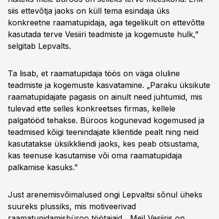
siis ettevõtja jaoks on küll tema esindaja üks
konkreetne raamatupidaja, aga tegelikult on ettevõtte
kasutada terve Vesiiri teadmiste ja kogemuste hulk,”
selgitab Lepvalts.
Ta lisab, et raamatupidaja töös on väga oluline
teadmiste ja kogemuste kasvatamine. „Paraku üksikute
raamatupidajate pagasis on ainult need juhtumid, mis
tulevad ette selles konkreetses firmas, kellele
palgatööd tehakse. Büroos kogunevad kogemused ja
teadmised kõigi teenindajate klientide pealt ning neid
kasutatakse üksikkliendi jaoks, kes peab otsustama,
kas teenuse kasutamise või oma raamatupidaja
palkamise kasuks.”
Just arenemisvõimalused ongi Lepvaltsi sõnul üheks
suureks plussiks, mis motiveerivad
raamatupidamisbüroo töötajaid. „Meil Vesiiris on