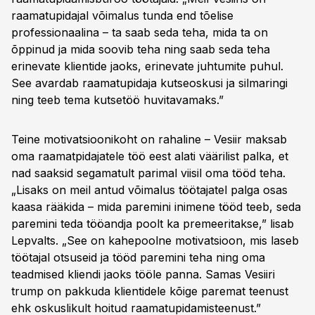
raamatupidajal võimalus tunda end tõelise
professionaalina – ta saab seda teha, mida ta on
õppinud ja mida soovib teha ning saab seda teha
erinevate klientide jaoks, erinevate juhtumite puhul.
See avardab raamatupidaja kutseoskusi ja silmaringi
ning teeb tema kutsetöö huvitavamaks.”
Teine motivatsioonikoht on rahaline – Vesiir maksab
oma raamatpidajatele töö eest alati väärilist palka, et
nad saaksid segamatult parimal viisil oma tööd teha.
„Lisaks on meil antud võimalus töötajatel palga osas
kaasa rääkida – mida paremini inimene tööd teeb, seda
paremini teda tööandja poolt ka premeeritakse,” lisab
Lepvalts. „See on kahepoolne motivatsioon, mis laseb
töötajal otsuseid ja tööd paremini teha ning oma
teadmised kliendi jaoks tööle panna. Samas Vesiiri
trump on pakkuda klientidele kõige paremat teenust
ehk oskuslikult hoitud raamatupidamisteenust.”