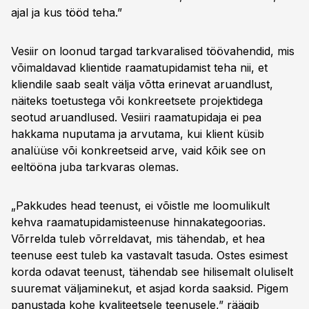
ajal ja kus tööd teha.”
Vesiir on loonud targad tarkvaralised töövahendid, mis
võimaldavad klientide raamatupidamist teha nii, et
kliendile saab sealt välja võtta erinevat aruandlust,
näiteks toetustega või konkreetsete projektidega
seotud aruandlused. Vesiiri raamatupidaja ei pea
hakkama nuputama ja arvutama, kui klient küsib
analüüse või konkreetseid arve, vaid kõik see on
eeltööna juba tarkvaras olemas.
„Pakkudes head teenust, ei võistle me loomulikult
kehva raamatupidamisteenuse hinnakategoorias.
Võrrelda tuleb võrreldavat, mis tähendab, et hea
teenuse eest tuleb ka vastavalt tasuda. Ostes esimest
korda odavat teenust, tähendab see hilisemalt oluliselt
suuremat väljaminekut, et asjad korda saaksid. Pigem
panustada kohe kvaliteetsele teenusele,” räägib