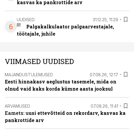
kasvas ka pankrottide arv
UUDISED
31.12.25, 11:29
6
Palgakalkulaator palgaarvestajale,
töötajale, juhile
VIIMASED UUDISED
MAJANDUSTULEMUSED
07.08.26, 12:17
Eesti hinnakasv aeglustus tasemele, mida on
olnud vaid kaks korda kümne aasta jooksul
ARVAMUSED
07.08.26, 11:41
Eamets: u
usi ettevõtteid on rekordarv, kasvas ka
pankrottide arv