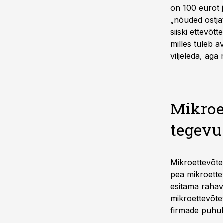
on 100 eurot j
„nõuded ostj
siiski ettevõt
milles tuleb 
viljeleda, aga
Mikroe
tegevu
Mikroettevõte
pea mikroette
esitama rahav
mikroettevõte
firmade puhul