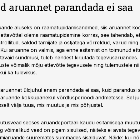
ud aruannet parandada ei saa
uande aluseks on raamatupidamisandmed, siis aruannet ko
ettevõttel olema raamatupidamine korras, see tähendab, e
rollitud, saldod tarnijate ja ostjatega võrreldud, varud ning
. Kui aruanne on valmis, aga enne esitamist on toimunud ett
tavaid sündmusi, tuleb nendest kirjutada tegevusaruandes. V
te võimalik mõju ettevõtte tegevusele ning tulemustele ni
kui ka tulevikus.
 aruannet üldjuhul enam parandada ei saa, kuid parandusi 
aaruande kokkupanekul võrdlusperioodi andmetesse. Sel ju
selt välja tuua, mis muutus ja mis põhjustel.
utusvead seoses aruandeportaali kaudu esitamisega muut
g võimalikud vead on pigem sisulised, näiteks ei avata teg
sumiaruande suuremates summades sisalduvat. Näide: kui nõ