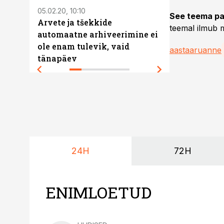
05.02.20, 10:10
20.01.20, 11:03
See teema pa
Arvete ja tšekkide
Ettevõtjate
teemal ilmub m
automaatne arhiveerimine ei
miks minna
ole enam tulevik, vaid
raamatupi
aastaaruanne
tänapäev
kasutamise
24H
72H
ENIMLOETUD