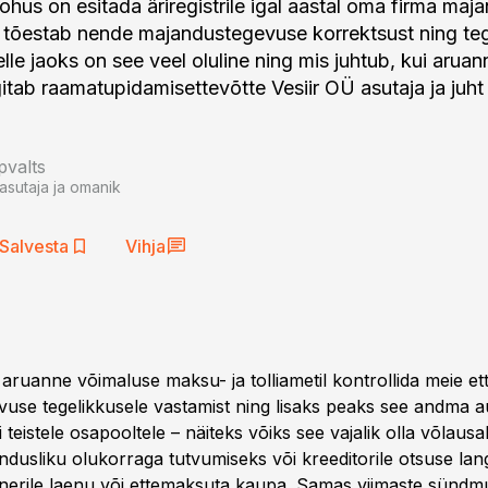
ohus on esitada äriregistrile igal aastal oma firma ma
 tõestab nende majandustegevuse korrektsust ning teg
lle jaoks on see veel oluline ning mis juhtub, kui aruan
gitab raamatupidamisettevõtte Vesiir OÜ asutaja ja juh
pvalts
asutaja ja omanik
Salvesta
Vihja
aruanne võimaluse maksu- ja tolliametil kontrollida meie ett
use tegelikkusele vastamist ning lisaks peaks see andma a
 teistele osapooltele – näiteks võiks see vajalik olla võlaus
ndusliku olukorraga tutvumiseks või kreeditorile otsuse lan
nerile laenu või ettemaksuta kaupa. Samas viimaste sündm