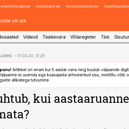
aritehnoloogia.ee
kaubandus.ee
toostusuudised.ee
logistikauudi
Infopank
Radar
iosaated
Videod
Teabevara
Võlaregister
Töö
Sisutu
UANNE
01.04.20, 12:29
panu!
Artikkel on enam kui 5 aastat vana ning kuulub väljaande digi
. Väljaanne ei uuenda ega kaasajasta arhiveeritud sisu, mistõttu võib ol
sete allikatega tutvumine
uhtub, kui aastaaruanne
mata?