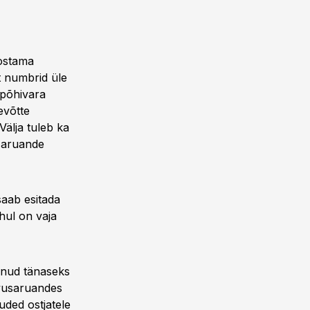
ostama
t numbrid üle
 põhivara
evõtte
älja tuleb ka
i aruande
saab esitada
hul on vaja
unud tänaseks
evusaruandes
uded ostjatele