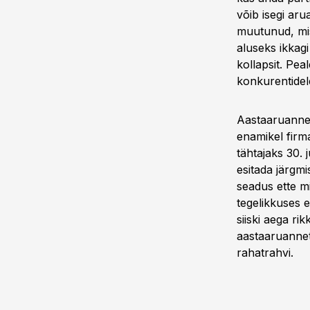
võib isegi aru
muutunud, mis
aluseks ikkag
kollapsit. Pea
konkurentidel
Aastaaruanne 
enamikel firm
tähtajaks 30. 
esitada järgmi
seadus ette m
tegelikkuses e
siiski aega ri
aastaaruannet
rahatrahvi.