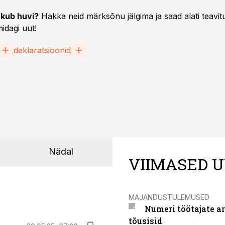
11.11.19, 11:00
kub huvi?
Hakka neid märksõnu jälgima ja saad alati teavitu
 dilemma: kas ja
Välismaal tasutud
idagi uut!
 üle
käibemaksu tasub tagasi
damisteenuse
taotleda
deklaratsioonid
le?
Nädal
VIIMASED U
MAJANDUSTULEMUSED
Numeri töötajate a
tõusisid