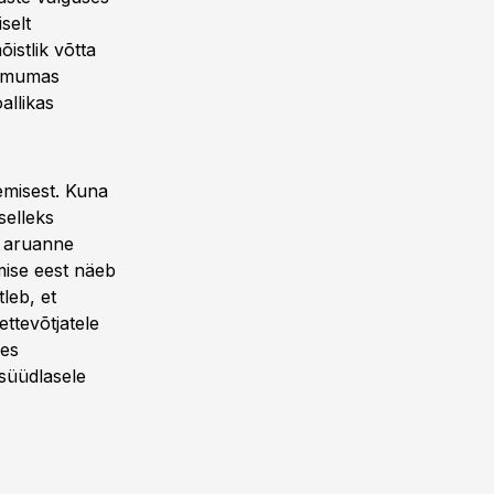
selt
istlik võtta
oimumas
allikas
emisest. Kuna
selleks
s aruanne
tmise eest näeb
leb, et
ettevõtjatele
les
süüdlasele