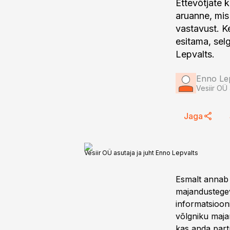
Ettevõtjate k
aruanne, mis
vastavust. Ke
esitama, sel
Lepvalts.
Enno Le
Vesiir OÜ 
Jaga
Vesiir OÜ asutaja ja juht Enno Lepvalts
Esmalt annab 
majandustegev
informatsiooni
võlgniku maja
kas anda part