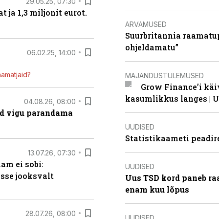
29.05.25, 07:30
ja 1,3 miljonit eurot.
ARVAMUSED
Suurbritannia raamatu
ohjeldamatu”
06.02.25, 14:00
mamatjaid?
MAJANDUSTULEMUSED
Grow Finance’i käi
kasumlikkus langes | U
04.08.26, 08:00
ad vigu parandama
UUDISED
Statistikaameti peadir
13.07.26, 07:30
am ei sobi:
UUDISED
sse jooksvalt
Uus TSD kord paneb ra
enam kuu lõpus
28.07.26, 08:00
UUDISED