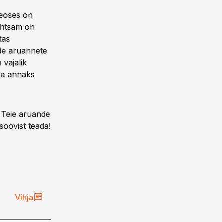
eoses on
lihtsam on
tas
de aruannete
vajalik
see annaks
e Teie aruande
oovist teada!
Vihja
ST
ST