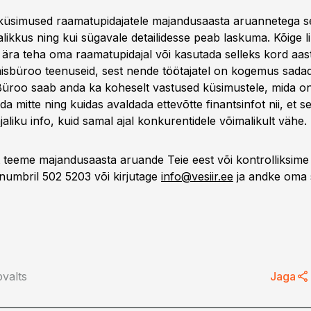
küsimused raamatupidajatele majandusaasta aruannetega s
jalikkus ning kui sügavale detailidesse peab laskuma. Kõige 
 ära teha oma raamatupidajal või kasutada selleks kord aas
sbüroo teenuseid, sest nende töötajatel on kogemus sada
Büroo saab anda ka koheselt vastused küsimustele, mida on 
da mitte ning kuidas avaldada ettevõtte finantsinfot nii, et 
ajaliku info, kuid samal ajal konkurentidele võimalikult vähe.
et teeme majandusaasta aruande Teie eest või kontrolliksim
 numbril 502 5203 või kirjutage
info@vesiir.ee
ja andke oma s
valts
Jaga