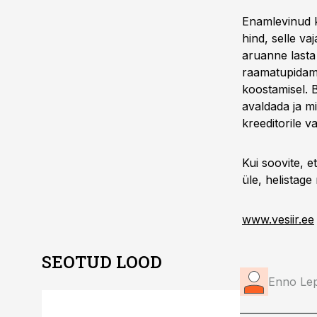
Enamlevinud 
hind, selle va
aruanne lasta
raamatupidami
koostamisel. 
avaldada ja mi
kreeditorile v
Kui soovite, 
üle, helistage
www.vesiir.ee
SEOTUD LOOD
Enno Lep
ST