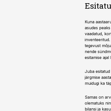
Esitat
Kuna aastaar
asudes peaks 
vaadatud, kont
inventeeritud
tegevust mõju
nende sündmus
esitamise ajal 
Juba esitatud
järgmise aast
muidugi ka täp
Samas on arv
olematuks nin
bilansi ja ka