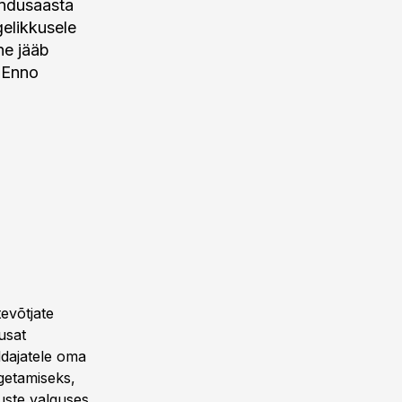
jandusaasta
elikkusele
ne jääb
t Enno
evõtjate
usat
aldajatele oma
getamiseks,
uste valguses