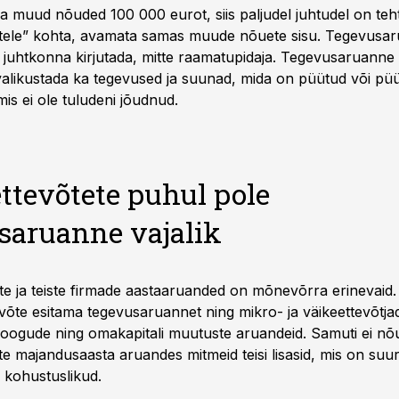
a muud nõuded 100 000 eurot, siis paljudel juhtudel on teht
atele” kohta, avamata samas muude nõuete sisu. Tegevusa
te juhtkonna kirjutada, mitte raamatupidaja. Tegevusaruanne
avalikustada ka tegevused ja suunad, mida on püütud või pü
 mis ei ole tuludeni jõudnud.
ttevõtete puhul pole
saruanne vajalik
te ja teiste firmade aastaaruanded on mõnevõrra erinevaid. 
võte esitama tegevusaruannet ning mikro- ja väikeettevõtja
oogude ning omakapitali muutuste aruandeid. Samuti ei nõ
te majandusaasta aruandes mitmeid teisi lisasid, mis on su
 kohustuslikud.