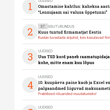
UUDISED
1
Omastamise kahtlus: kaheksa aastat 
“Lennujaam sai valusa õppetunni”
ST
SISUTURUNDUS
2
Kuus tuntud firmamatjat Eestis
Kuidas tuvastada ärijuhid, kes kasutavad fir
UUDISED
3
Uus TSD kord paneb raamatupidaj
kohe, mitte enam kuu lõpus
UUDISED
4
10. kuupäeva paine kaob ja Excel en
palgaandmed liiguvad maksuameti
Praktilised nõuanded muudatusteks!
UUDISED