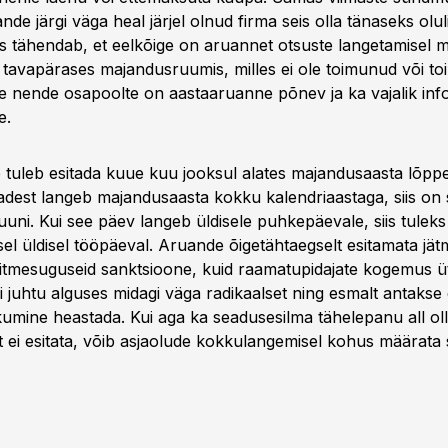
ande järgi väga heal järjel olnud firma seis olla tänaseks oluli
 tähendab, et eelkõige on aruannet otsuste langetamisel mõ
i tavapärases majandusruumis, milles ei ole toimunud või t
le nende osapoolte on aastaaruanne põnev ja ka vajalik info
e.
tuleb esitada kuue kuu jooksul alates majandusaasta lõpp
adest langeb majandusaasta kokku kalendriaastaga, siis on 
juuni. Kui see päev langeb üldisele puhkepäevale, siis tulek
sel üldisel tööpäeval. Aruande õigetähtaegselt esitamata jä
itmesuguseid sanktsioone, kuid raamatupidajate kogemus üt
i juhtu alguses midagi väga radikaalset ning esmalt antakse 
kkumine heastada. Kui aga ka seadusesilma tähelepanu all ol
 ei esitata, võib asjaolude kokkulangemisel kohus määrata 