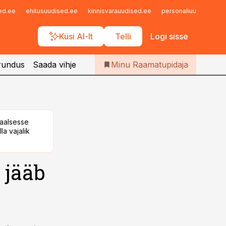
Iseteenindus
sed.ee
ehitusuudised.ee
kinnisvarauudised.ee
personaliuudised.ee
Telli Raamatupidaja
Küsi AI-lt
Telli
Logi sisse
rundus
Saada vihje
Minu Raamatupidaja
taalsesse
la vajalik
 jääb