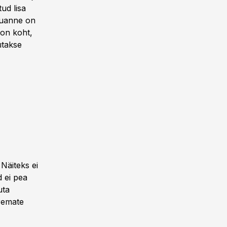
ud lisa
ruanne on
 on koht,
ütakse
Näiteks ei
d ei pea
uta
uremate