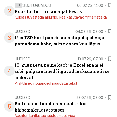
SISUTURUNDUS
06.02.25, 14:00
ST
2
Kuus tuntud firmamatjat Eestis
Kuidas tuvastada ärijuhid, kes kasutavad firmamatjaid?
UUDISED
04.08.26, 08:00
3
Uus TSD kord paneb raamatupidajad vigu
parandama kohe, mitte enam kuu lõpus
UUDISED
13.07.26, 07:30
10. kuupäeva paine kaob ja Excel enam ei
4
sobi: palgaandmed liiguvad maksuametisse
jooksvalt
Praktilised nõuanded muudatusteks!
UUDISED
28.07.26, 08:00
Bolti raamatupidamislikud trikid
5
käibemaksuarvestuses
Audiitor kahtlustab süsteemset viga