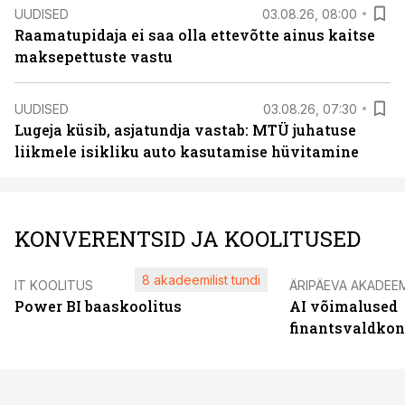
UUDISED
03.08.26, 08:00
Raamatupidaja ei saa olla ettevõtte ainus kaitse
maksepettuste vastu
UUDISED
03.08.26, 07:30
Lugeja küsib, asjatundja vastab: MTÜ juhatuse
liikmele isikliku auto kasutamise hüvitamine
KONVERENTSID JA KOOLITUSED
8 akadeemilist tundi
IT KOOLITUS
ÄRIPÄEVA AKADEE
Power BI baaskoolitus
AI võimalused
finantsvaldko