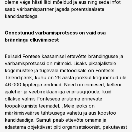
olema väga hästi läbi mõeldud ja aus ning seda infot
saab värbamispartner jagada potentsiaalsete
kandidaatidega.
Õnnestunud värbamisprotsess on vaid osa
brändingu elluviimisest
Eeliseid Fontese kaasamisel ettevõtte brändingusse ja
värbamisprotsessi on mitmeid. Lisaks pikaajalistele
kogemustele ja tugevale metoodikale on Fontesel
Talendipank, kuhu on 26 aasta jooksul kogunenud üle
46 000 tipptegija andmed. Need on inimesed, kelleni
ajalehe- ja veebireklaamiga ei pruugi jõuda, kuid
ollakse valmis Fontesega arutama erinevate
tööpakkumiste teemadel. „Meie jaoks on
märkimisväärse tähtsusega vahetu ja aus koostöö
kandidaadiga. Samuti peab ettevõte omama ja
edastama objektiivset pilti organisatsioonist, pakutavast