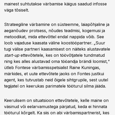
mainest suhtutakse värbamise käigus saadud infosse
väga tõsiselt.
Strateegiline värbamine on süsteemne, laiapõhjaline ja
aeganõudev protsess, nõudes teadmisi, kogemusi ja
metoodikat, mida ettevõttel endal nappida võib. See
loob vajaduse kaasata väline koostööpartner. „Suur
tugi välise partneri kaasamisest on näiteks alustavatele
start-up
ettevõtetele, kes on töövõtjatele tundmatud
ning kes alles alustavad oma tööandja brändi loomist,“
ütleb Fontese värbamisspetsialist Raine Kuningas,
märkides, et uute ettevõtete jaoks on Fontes justkui
agent, kes tutvustab neid õigele sihtgrupile, sest uutel
tegijatel on keerukas parimatele tööturul silma jääda.
Keerulisem on situatsioon ettevõtetele, kelle maine on
väsinud või eelarvamustega pärjatud, keda ei hinnata
tööturul kõrgelt. Ka siis on abi värbamispartnerist, kes