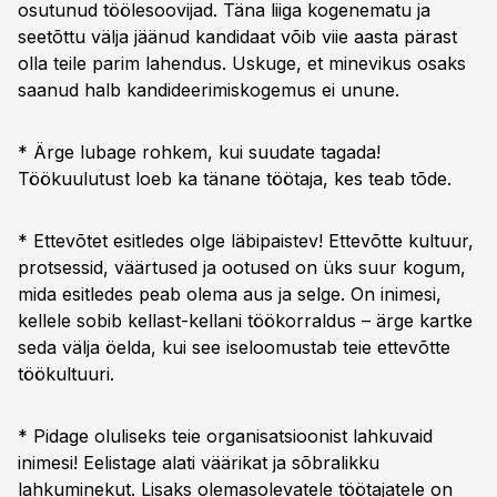
osutunud töölesoovijad. Täna liiga kogenematu ja
seetõttu välja jäänud kandidaat võib viie aasta pärast
olla teile parim lahendus. Uskuge, et minevikus osaks
saanud halb kandideerimiskogemus ei unune.
* Ärge lubage rohkem, kui suudate tagada!
Töökuulutust loeb ka tänane töötaja, kes teab tõde.
* Ettevõtet esitledes olge läbipaistev! Ettevõtte kultuur,
protsessid, väärtused ja ootused on üks suur kogum,
mida esitledes peab olema aus ja selge. On inimesi,
kellele sobib kellast-kellani töökorraldus – ärge kartke
seda välja öelda, kui see iseloomustab teie ettevõtte
töökultuuri.
* Pidage oluliseks teie organisatsioonist lahkuvaid
inimesi! Eelistage alati väärikat ja sõbralikku
lahkuminekut. Lisaks olemasolevatele töötajatele on