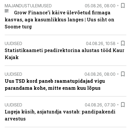
MAJANDUSTULEMUSED
05.08.26, 08:00
Grow Finance’i käive ülevõetud firmaga
kasvas, aga kasumlikkus langes | Uus siht on
Soome turg
UUDISED
04.08.26, 10:58
Statistikaameti peadirektorina alustas tööd Kaur
Kajak
UUDISED
04.08.26, 08:00
Uus TSD kord paneb raamatupidajad vigu
parandama kohe, mitte enam kuu lõpus
UUDISED
04.08.26, 07:30
Lugeja küsib, asjatundja vastab: pandipakendi
arvestus