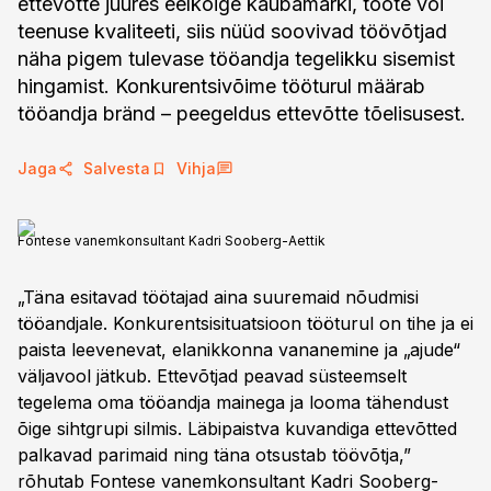
ettevõtte juures eelkõige kaubamärki, toote või
teenuse kvaliteeti, siis nüüd soovivad töövõtjad
näha pigem tulevase tööandja tegelikku sisemist
hingamist. Konkurentsivõime tööturul määrab
tööandja bränd – peegeldus ettevõtte tõelisusest.
Jaga
Salvesta
Vihja
Fontese vanemkonsultant Kadri Sooberg-Aettik
„Täna esitavad töötajad aina suuremaid nõudmisi
tööandjale. Konkurentsisituatsioon tööturul on tihe ja ei
paista leevenevat, elanikkonna vananemine ja „ajude“
väljavool jätkub. Ettevõtjad peavad süsteemselt
tegelema oma tööandja mainega ja looma tähendust
õige sihtgrupi silmis. Läbipaistva kuvandiga ettevõtted
palkavad parimaid ning täna otsustab töövõtja,”
rõhutab Fontese vanemkonsultant Kadri Sooberg-