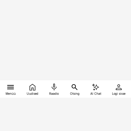
Menüü
Uudised
Raadio
Otsing
AI Chat
Logi sisse
Vana-Lõuna 39/1, 19094 Tallinn
(+372) 667 0111