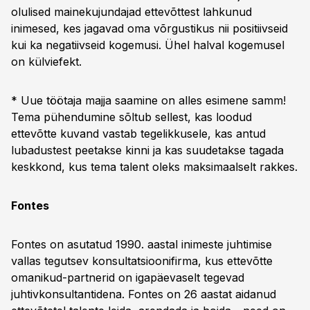
olulised mainekujundajad ettevõttest lahkunud
inimesed, kes jagavad oma võrgustikus nii positiivseid
kui ka negatiivseid kogemusi. Ühel halval kogemusel
on külviefekt.
* Uue töötaja majja saamine on alles esimene samm!
Tema pühendumine sõltub sellest, kas loodud
ettevõtte kuvand vastab tegelikkusele, kas antud
lubadustest peetakse kinni ja kas suudetakse tagada
keskkond, kus tema talent oleks maksimaalselt rakkes.
Fontes
Fontes on asutatud 1990. aastal inimeste juhtimise
vallas tegutsev konsultatsioonifirma, kus ettevõtte
omanikud-partnerid on igapäevaselt tegevad
juhtivkonsultantidena. Fontes on 26 aastat aidanud