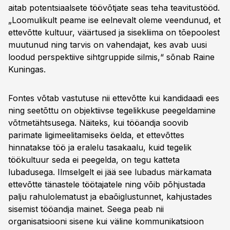
aitab potentsiaalsete töövõtjate seas teha teavitustööd.
„Loomulikult peame ise eelnevalt oleme veendunud, et
ettevõtte kultuur, väärtused ja sisekliima on tõepoolest
muutunud ning tarvis on vahendajat, kes avab uusi
loodud perspektiive sihtgruppide silmis,“ sõnab Raine
Kuningas.
Fontes võtab vastutuse nii ettevõtte kui kandidaadi ees
ning seetõttu on objektiivse tegelikkuse peegeldamine
võtmetähtsusega. Näiteks, kui tööandja soovib
parimate ligimeelitamiseks öelda, et ettevõttes
hinnatakse töö ja eralelu tasakaalu, kuid tegelik
töökultuur seda ei peegelda, on tegu katteta
lubadusega. Ilmselgelt ei jää see lubadus märkamata
ettevõtte tänastele töötajatele ning võib põhjustada
palju rahulolematust ja ebaõiglustunnet, kahjustades
sisemist tööandja mainet. Seega peab nii
organisatsiooni sisene kui väline kommunikatsioon