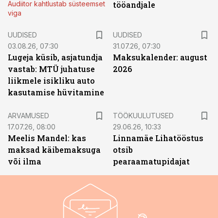
Audiitor kahtlustab süsteemset
tööandjale
viga
UUDISED
UUDISED
03.08.26, 07:30
31.07.26, 07:30
Lugeja küsib, asjatundja
Maksukalender: august
vastab: MTÜ juhatuse
2026
liikmele isikliku auto
kasutamise hüvitamine
ST
ARVAMUSED
TÖÖKUULUTUSED
17.07.26, 08:00
29.06.26, 10:33
Meelis Mandel: kas
Linnamäe Lihatööstus
maksad käibemaksuga
otsib
või ilma
pearaamatupidajat