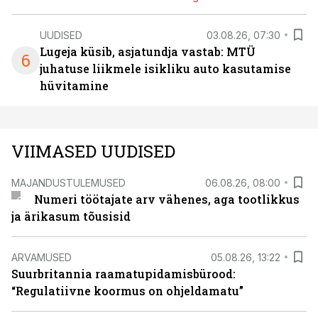
UUDISED
03.08.26, 07:30
Lugeja küsib, asjatundja vastab: MTÜ
6
juhatuse liikmele isikliku auto kasutamise
hüvitamine
VIIMASED UUDISED
MAJANDUSTULEMUSED
06.08.26, 08:00
Numeri töötajate arv vähenes, aga tootlikkus
ja ärikasum tõusisid
ARVAMUSED
05.08.26, 13:22
Suurbritannia raamatupidamisbürood:
“Regulatiivne koormus on ohjeldamatu”