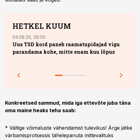
HETKEL KUUM
04.08.26, 08:00
13.07.
Uus TSD kord paneb raamatupidajad vigu
10. 
parandama kohe, mitte enam kuu lõpus
sobi
jook
Prakt
Konkreetsed sammud, mida iga ettevõte juba täna
oma maine heaks teha saab:
* Vältige võimaluste vähendamist tulevikus! Ärge jätke
värbamisprotsessis tähelepanuta mittevalituks