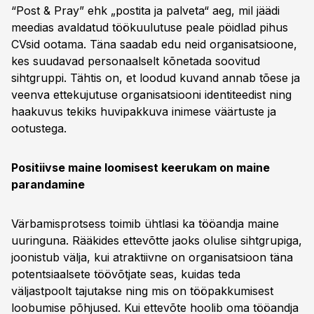
“Post & Pray” ehk „postita ja palveta“ aeg, mil jäädi
meedias avaldatud töökuulutuse peale pöidlad pihus
CVsid ootama. Täna saadab edu neid organisatsioone,
kes suudavad personaalselt kõnetada soovitud
sihtgruppi. Tähtis on, et loodud kuvand annab tõese ja
veenva ettekujutuse organisatsiooni identiteedist ning
haakuvus tekiks huvipakkuva inimese väärtuste ja
ootustega.
Positiivse maine loomisest keerukam on maine
parandamine
Värbamisprotsess toimib ühtlasi ka tööandja maine
uuringuna. Rääkides ettevõtte jaoks olulise sihtgrupiga,
joonistub välja, kui atraktiivne on organisatsioon täna
potentsiaalsete töövõtjate seas, kuidas teda
väljastpoolt tajutakse ning mis on tööpakkumisest
loobumise põhjused. Kui ettevõte hoolib oma tööandja