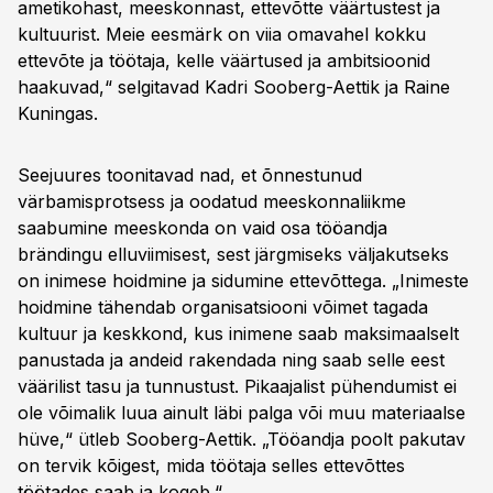
ametikohast, meeskonnast, ettevõtte väärtustest ja
kultuurist. Meie eesmärk on viia omavahel kokku
ettevõte ja töötaja, kelle väärtused ja ambitsioonid
haakuvad,“ selgitavad Kadri Sooberg-Aettik ja Raine
Kuningas.
Seejuures toonitavad nad, et õnnestunud
värbamisprotsess ja oodatud meeskonnaliikme
saabumine meeskonda on vaid osa tööandja
brändingu elluviimisest, sest järgmiseks väljakutseks
on inimese hoidmine ja sidumine ettevõttega. „Inimeste
hoidmine tähendab organisatsiooni võimet tagada
kultuur ja keskkond, kus inimene saab maksimaalselt
panustada ja andeid rakendada ning saab selle eest
väärilist tasu ja tunnustust. Pikaajalist pühendumist ei
ole võimalik luua ainult läbi palga või muu materiaalse
hüve,“ ütleb Sooberg-Aettik. „Tööandja poolt pakutav
on tervik kõigest, mida töötaja selles ettevõttes
töötades saab ja kogeb.“