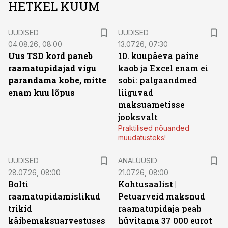
HETKEL KUUM
UUDISED
UUDISED
04.08.26, 08:00
13.07.26, 07:30
Uus TSD kord paneb
10. kuupäeva paine
raamatupidajad vigu
kaob ja Excel enam ei
parandama kohe, mitte
sobi: palgaandmed
enam kuu lõpus
liiguvad
maksuametisse
jooksvalt
Praktilised nõuanded
muudatusteks!
UUDISED
ANALÜÜSID
28.07.26, 08:00
21.07.26, 08:00
Bolti
Kohtusaalist
|
raamatupidamislikud
Petuarveid maksnud
trikid
raamatupidaja peab
käibemaksuarvestuses
hüvitama 37 000 eurot