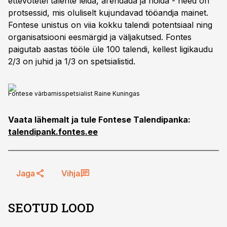
ettevõtetel talente leida, arendada ja hoida - need on
protsessid, mis oluliselt kujundavad tööandja mainet.
Fontese unistus on viia kokku talendi potentsiaal ning
organisatsiooni eesmärgid ja väljakutsed. Fontes
paigutab aastas tööle üle 100 talendi, kellest ligikaudu
2/3 on juhid ja 1/3 on spetsialistid.
Fontese värbamisspetsialist Raine Kuningas
Vaata lähemalt ja tule Fontese Talendipanka:
talendipank.fontes.ee
Jaga
Vihja
SEOTUD LOOD