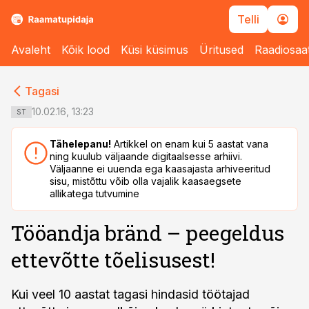
Telli
Avaleht
Kõik lood
Küsi küsimus
Üritused
Raadiosaa
cebook
cebook
Tagasi
Twitter)
Twitter)
10.02.16, 13:23
ST
kedIn
kedIn
Tähelepanu!
Artikkel on enam kui 5 aastat vana
ning kuulub väljaande digitaalsesse arhiivi.
ail
ail
Väljaanne ei uuenda ega kaasajasta arhiveeritud
sisu, mistõttu võib olla vajalik kaasaegsete
k
k
allikatega tutvumine
Tööandja bränd – peegeldus
ettevõtte tõelisusest!
Kui veel 10 aastat tagasi hindasid töötajad