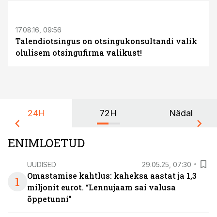
ST
S
17.08.16, 09:56
Talendiotsingus on otsingukonsultandi valik
olulisem otsingufirma valikust!
24H
72H
Nädal
ENIMLOETUD
UUDISED
29.05.25, 07:30
Omastamise kahtlus: kaheksa aastat ja 1,3
1
miljonit eurot. “Lennujaam sai valusa
õppetunni”