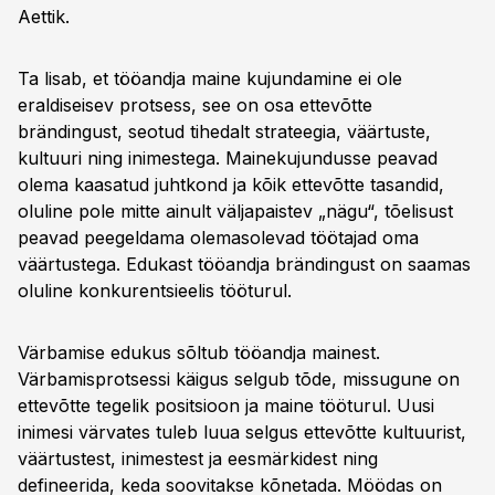
Aettik.
Ta lisab, et tööandja maine kujundamine ei ole
eraldiseisev protsess, see on osa ettevõtte
brändingust, seotud tihedalt strateegia, väärtuste,
kultuuri ning inimestega. Mainekujundusse peavad
olema kaasatud juhtkond ja kõik ettevõtte tasandid,
oluline pole mitte ainult väljapaistev „nägu“, tõelisust
peavad peegeldama olemasolevad töötajad oma
väärtustega. Edukast tööandja brändingust on saamas
oluline konkurentsieelis tööturul.
Värbamise edukus sõltub tööandja mainest.
Värbamisprotsessi käigus selgub tõde, missugune on
ettevõtte tegelik positsioon ja maine tööturul. Uusi
inimesi värvates tuleb luua selgus ettevõtte kultuurist,
väärtustest, inimestest ja eesmärkidest ning
defineerida, keda soovitakse kõnetada. Möödas on