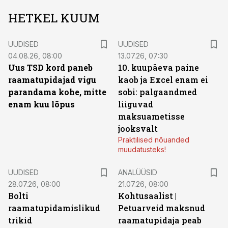
HETKEL KUUM
UUDISED
UUDISED
04.08.26, 08:00
13.07.26, 07:30
Uus TSD kord paneb
10. kuupäeva paine
raamatupidajad vigu
kaob ja Excel enam ei
parandama kohe, mitte
sobi: palgaandmed
enam kuu lõpus
liiguvad
maksuametisse
jooksvalt
Praktilised nõuanded
muudatusteks!
UUDISED
ANALÜÜSID
28.07.26, 08:00
21.07.26, 08:00
Bolti
Kohtusaalist
|
raamatupidamislikud
Petuarveid maksnud
trikid
raamatupidaja peab