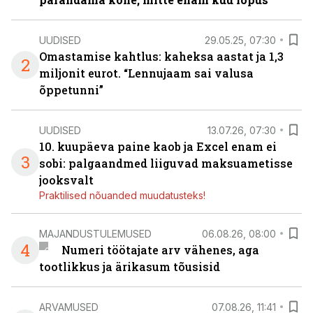
UUDISED
29.05.25, 07:30
Omastamise kahtlus: kaheksa aastat ja 1,3
2
miljonit eurot. “Lennujaam sai valusa
õppetunni”
UUDISED
13.07.26, 07:30
10. kuupäeva paine kaob ja Excel enam ei
3
sobi: palgaandmed liiguvad maksuametisse
jooksvalt
Praktilised nõuanded muudatusteks!
MAJANDUSTULEMUSED
06.08.26, 08:00
4
Numeri töötajate arv vähenes, aga
tootlikkus ja ärikasum tõusisid
ARVAMUSED
07.08.26, 11:41