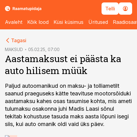
Telli
Avaleht
Kõik lood
Küsi küsimus
Üritused
Raadiosaa
cebook
Tagasi
Twitter)
MAKSUD
05.02.25, 07:00
Aastamaksust ei päästa ka
kedIn
auto hilisem müük
ail
k
Paljud autoomanikud on maksu- ja tolliametilt
saanud praeguseks kätte teavituse mootorsõiduki
aastamaksu kahes osas tasumise kohta, mis ameti
tulumaksu osakonna juhi Madis Laasi sõnul
tekitab kohustuse tasuda maks aasta lõpuni isegi
siis, kui auto omanik oldi vaid üks päev.