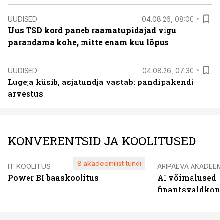
UUDISED
04.08.26, 08:00
Uus TSD kord paneb raamatupidajad vigu
parandama kohe, mitte enam kuu lõpus
UUDISED
04.08.26, 07:30
Lugeja küsib, asjatundja vastab: pandipakendi
arvestus
KONVERENTSID JA KOOLITUSED
8 akadeemilist tundi
IT KOOLITUS
ÄRIPÄEVA AKADEE
Power BI baaskoolitus
AI võimalused
finantsvaldko