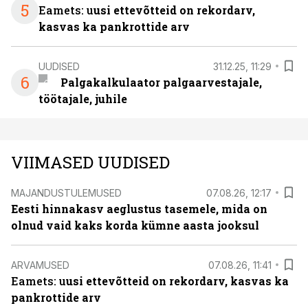
5
Eamets: u
usi ettevõtteid on rekordarv,
kasvas ka pankrottide arv
UUDISED
31.12.25, 11:29
6
Palgakalkulaator palgaarvestajale,
töötajale, juhile
VIIMASED UUDISED
MAJANDUSTULEMUSED
07.08.26, 12:17
Eesti hinnakasv aeglustus tasemele, mida on
olnud vaid kaks korda kümne aasta jooksul
ARVAMUSED
07.08.26, 11:41
Eamets: u
usi ettevõtteid on rekordarv, kasvas ka
pankrottide arv