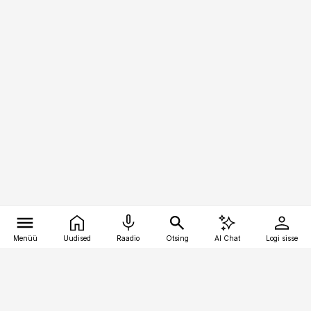
Menüü
Uudised
Raadio
Otsing
AI Chat
Logi sisse
Vana-Lõuna 39/1, 19094 Tallinn