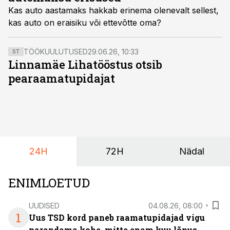
mõistlik kasutamine, selgub alles aastate pärast.
Kas auto aastamaks hakkab erinema olenevalt sellest,
kas auto on eraisiku või ettevõtte oma?
TÖÖKUULUTUSED
29.06.26, 10:33
ST
Linnamäe Lihatööstus otsib
pearaamatupidajat
24H
72H
Nädal
ENIMLOETUD
UUDISED
04.08.26, 08:00
1
Uus TSD kord paneb raamatupidajad vigu
parandama kohe, mitte enam kuu lõpus