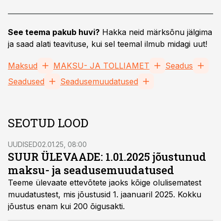
See teema pakub huvi?
Hakka neid märksõnu jälgima
ja saad alati teavituse, kui sel teemal ilmub midagi uut!
Maksud
MAKSU- JA TOLLIAMET
Seadus
Seadused
Seadusemuudatused
SEOTUD LOOD
UUDISED
02.01.25, 08:00
SUUR ÜLEVAADE: 1.01.2025 jõustunud
maksu- ja seadusemuudatused
Teeme ülevaate ettevõtete jaoks kõige olulisematest
muudatustest, mis jõustusid 1. jaanuaril 2025. Kokku
jõustus enam kui 200 õigusakti.