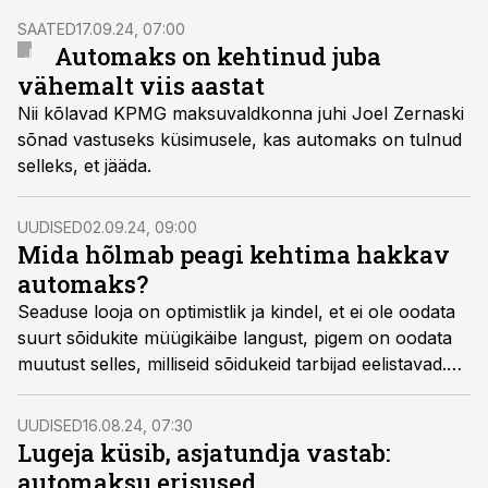
SAATED
17.09.24, 07:00
Automaks on kehtinud juba
vähemalt viis aastat
Nii kõlavad KPMG maksuvaldkonna juhi Joel Zernaski
sõnad vastuseks küsimusele, kas automaks on tulnud
selleks, et jääda.
UUDISED
02.09.24, 09:00
Mida hõlmab peagi kehtima hakkav
automaks?
Seaduse looja on optimistlik ja kindel, et ei ole oodata
suurt sõidukite müügikäibe langust, pigem on oodata
muutust selles, milliseid sõidukeid tarbijad eelistavad.
TalTech Eesti Mereakadeemia finantsvaldkonna ja
maksunduse lektor Maret Güldenkoh ütleb, et
UUDISED
16.08.24, 07:30
seaduse mõju maksumaksjale, on ta siis era- või
Lugeja küsib, asjatundja vastab:
juriidiline isik, ja riigieelarvesse laekuva maksutulu
automaksu erisused