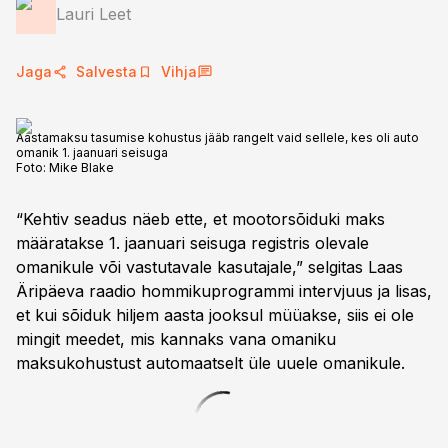
Lauri Leet
Jaga
Salvesta
Vihja
Aastamaksu tasumise kohustus jääb rangelt vaid sellele, kes oli auto
omanik 1. jaanuari seisuga
Foto:
Mike Blake
“Kehtiv seadus näeb ette, et mootorsõiduki maks
määratakse 1. jaanuari seisuga registris olevale
omanikule või vastutavale kasutajale,” selgitas Laas
Äripäeva raadio hommikuprogrammi intervjuus ja lisas,
et kui sõiduk hiljem aasta jooksul müüakse, siis ei ole
mingit meedet, mis kannaks vana omaniku
maksukohustust automaatselt üle uuele omanikule.