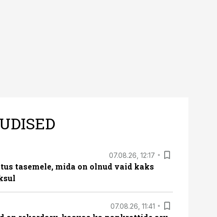
UDISED
07.08.26, 12:17
tus tasemele, mida on olnud vaid kaks
ksul
07.08.26, 11:41