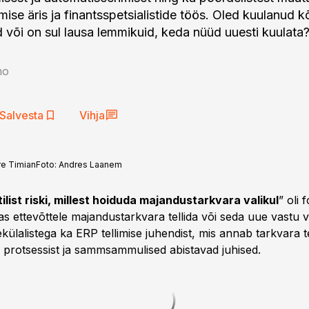
se äris ja finantsspetsialistide töös. Oled kuulanud k
d või on sul lausa lemmikuid, keda nüüd uuesti kuulata
no
Salvesta
Vihja
re Timian
Foto:
Andres Laanem
itilist riski, millest hoiduda majandustarkvara valikul
” oli
s ettevõttele majandustarkvara tellida või seda uue vastu v
ülalistega ka ERP tellimise juhendist, mis annab tarkvara tel
e protsessist ja sammsammulised abistavad juhised.