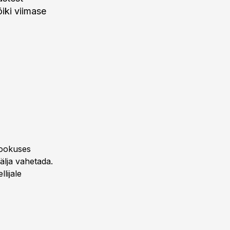
õiki viimase
?
 fookuses
älja vahetada.
lijale