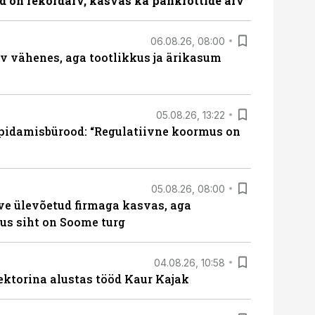
id on rekordarv, kasvas ka pankrottide arv
06.08.26, 08:00
rv vähenes, aga tootlikkus ja ärikasum
05.08.26, 13:22
pidamisbürood: “Regulatiivne koormus on
05.08.26, 08:00
ve ülevõetud firmaga kasvas, aga
us siht on Soome turg
04.08.26, 10:58
ektorina alustas tööd Kaur Kajak