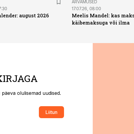
ARVAMUSED
7:30
17.07.26, 08:00
ender: august 2026
Meelis Mandel: kas mak
käibemaksuga või ilma
KIRJAGA
ti päeva olulisemad uudised.
Liitun