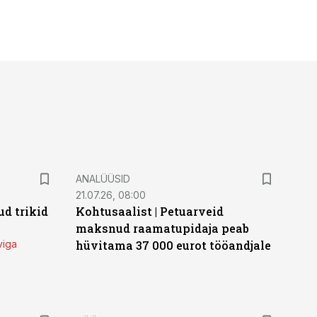
ANALÜÜSID
21.07.26, 08:00
d trikid
Kohtusaalist
|
Petuarveid
maksnud raamatupidaja peab
viga
hüvitama 37 000 eurot tööandjale
ST