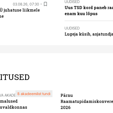
UUDISED
03.08.26, 07:30
Uus TSD kord paneb ra
Ü juhatuse liikmele
enam kuu lõpus
ne
UUDISED
Lugeja küsib, asjatund
LITUSED
8 akadeemilist tundi
Pärnu
VA AKADEEMIA
imalused
Raamatupidamiskonvere
tsvaldkonnas
2026