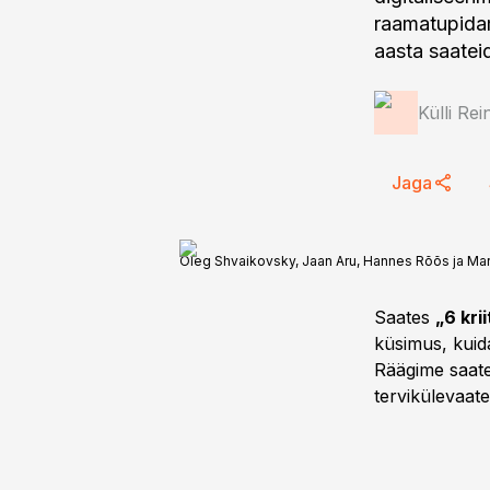
raamatupidami
aasta saatei
Külli Rei
Jaga
Oleg Shvaikovsky, Jaan Aru, Hannes Rõõs ja Ma
Saates
„6 kri
küsimus, kuida
Räägime saatek
tervikülevaat