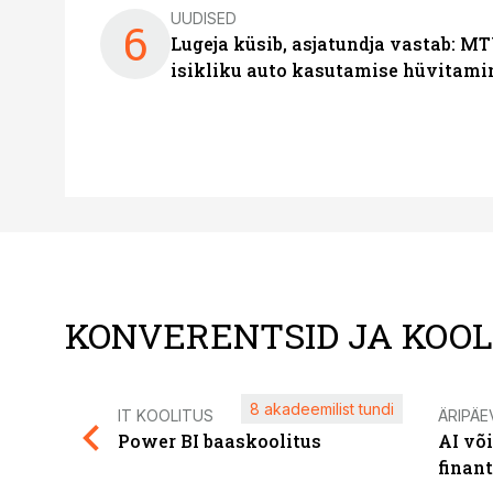
UUDISED
6
Lugeja küsib, asjatundja vastab: MT
isikliku auto kasutamise hüvitami
KONVERENTSID JA KOO
8 akadeemilist tundi
IT KOOLITUS
ÄRIPÄE
Power BI baaskoolitus
AI võ
finan