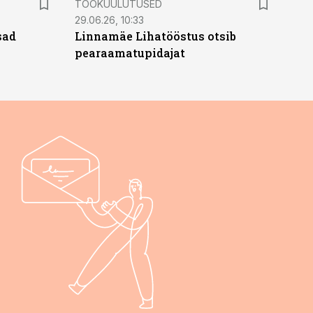
TÖÖKUULUTUSED
29.06.26, 10:33
sad
Linnamäe Lihatööstus otsib
pearaamatupidajat