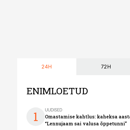
24H
72H
ENIMLOETUD
UUDISED
1
Omastamise kahtlus: kaheksa aastat 
“Lennujaam sai valusa õppetunni”