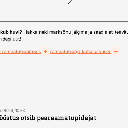
kub huvi?
Hakka neid märksõnu jälgima ja saad alati teavitu
idagi uut!
d raamatupidamises
raamatupidaja kutseoskused
9.06.26, 10:33
östus otsib pearaamatupidajat