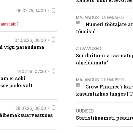
Eamets: u
usi ettevõtte
06.02.25, 14:00
MAJANDUSTULEMUSED
Numeri töötajate a
mamatjaid?
tõusisid
04.08.26, 08:00
ad vigu parandama
ARVAMUSED
Suurbritannia raamatu
ohjeldamatu”
13.07.26, 07:30
am ei sobi:
MAJANDUSTULEMUSED
sse jooksvalt
Grow Finance’i käi
kasumlikkus langes | U
28.07.26, 08:00
UUDISED
 käibemaksuarvestuses
Statistikaameti peadir