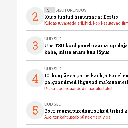
ST
SISUTURUNDUS
2
Kuus tuntud firmamatjat Eestis
Kuidas tuvastada ärijuhid, kes kasutavad fir
UUDISED
3
Uus TSD kord paneb raamatupidaj
kohe, mitte enam kuu lõpus
UUDISED
4
10. kuupäeva paine kaob ja Excel en
palgaandmed liiguvad maksuameti
Praktilised nõuanded muudatusteks!
UUDISED
5
Bolti raamatupidamislikud trikid
Audiitor kahtlustab süsteemset viga