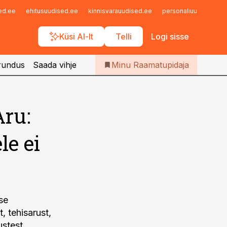
Iseteenindus
sed.ee
ehitusuudised.ee
kinnisvarauudised.ee
personaliuudised.ee
Telli Raamatupidaja
Küsi AI-lt
Telli
Logi sisse
rundus
Saada vihje
Minu Raamatupidaja
Aru:
le ei
se
, tehisarust,
ustest