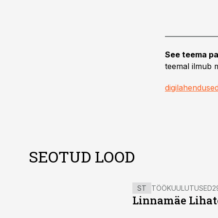
See teema pa
teemal ilmub m
digilahenduse
SEOTUD LOOD
ST
TÖÖKUULUTUSED
2
Linnamäe Lihatö