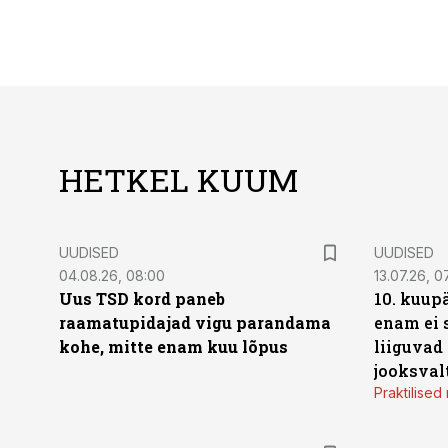
HETKEL KUUM
UUDISED
UUDISED
04.08.26, 08:00
13.07.26, 0
Uus TSD kord paneb
10. kuup
raamatupidajad vigu parandama
enam ei 
kohe, mitte enam kuu lõpus
liiguvad
jooksval
Praktilise