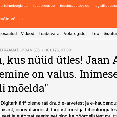
aritehnoloogia.ee
kaubandus.ee
toostusuudised.ee
logistikauudi
Infopank
Radar
iosaated
Videod
Teabevara
Võlaregister
Töö
Sisutu
ED RAAMATUPIDAMISES
06.01.25, 07:00
, kus nüüd ütles! Jaan 
emine on valus. Inimese
i mõelda"
„Digitark äri” oleme rääkinud e-arvetest ja e-kaubandu
sest, innovatsioonist, targast tööst ja tehnoloogiatest
misest ja automatiseerimiset ning ka pöördelistest muut