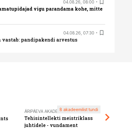
04.08.26, 08:00
amatupidajad vigu parandama kohe, mitte
04.08.26, 07:30
ja vastab: pandipakendi arvestus
8 akadeemilist tundi
Kasuta ä
ÄRIPÄEVA AKADEEMIA
Tehisintellekti meistriklass
nts
maksuva
juhtidele - vundament