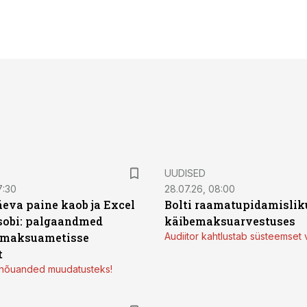
UUDISED
7:30
28.07.26, 08:00
äeva paine kaob ja Excel
Bolti raamatupidamisliku
sobi: palgaandmed
käibemaksuarvestuses
 maksuametisse
Audiitor kahtlustab süsteemset 
t
d nõuanded muudatusteks!