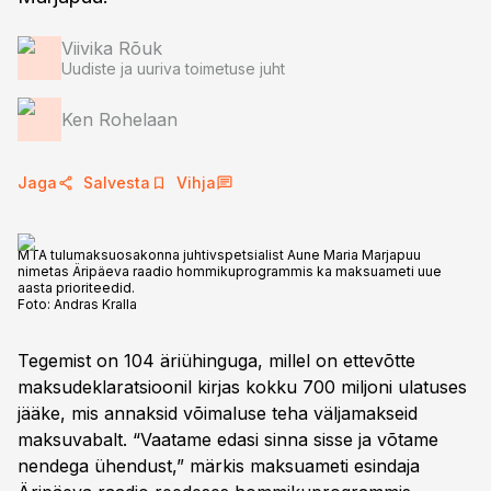
Viivika Rõuk
Uudiste ja uuriva toimetuse juht
Ken Rohelaan
Jaga
Salvesta
Vihja
MTA tulumaksuosakonna juhtivspetsialist Aune Maria Marjapuu
nimetas Äripäeva raadio hommikuprogrammis ka maksuameti uue
aasta prioriteedid.
Foto:
Andras Kralla
Tegemist on 104 äriühinguga, millel on ettevõtte
maksudeklaratsioonil kirjas kokku 700 miljoni ulatuses
jääke, mis annaksid võimaluse teha väljamakseid
maksuvabalt. “Vaatame edasi sinna sisse ja võtame
nendega ühendust,” märkis maksuameti esindaja