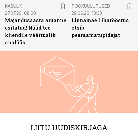
ST
KASULIK
TÖÖKUULUTUSED
27.07.26, 08:00
29.06.26, 10:33
Majandusaasta aruanne
Linnamäe Lihatööstus
esitatud! Nüüd tee
otsib
kliendile väärtuslik
pearaamatupidajat
analüüs
LIITU UUDISKIRJAGA