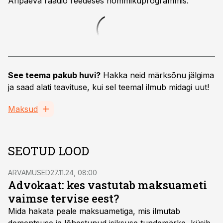
Äripäeva raadio reedeses hommikuprogrammis.
See teema pakub huvi?
Hakka neid märksõnu jälgima
ja saad alati teavituse, kui sel teemal ilmub midagi uut!
Maksud
SEOTUD LOOD
ARVAMUSED
27.11.24, 08:00
Advokaat: kes vastutab maksuameti
vaimse tervise eest?
Mida hakata peale maksuametiga, mis ilmutab