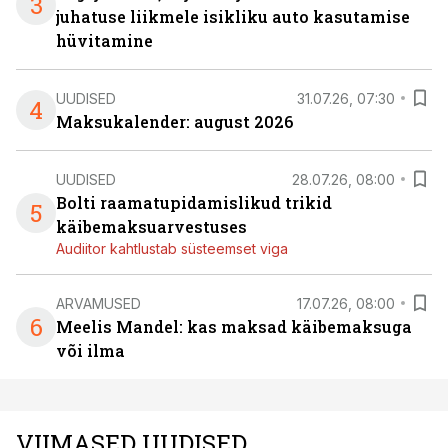
3
juhatuse liikmele isikliku auto kasutamise
hüvitamine
UUDISED
31.07.26, 07:30
4
Maksukalender: august 2026
UUDISED
28.07.26, 08:00
Bolti raamatupidamislikud trikid
5
käibemaksuarvestuses
Audiitor kahtlustab süsteemset viga
ARVAMUSED
17.07.26, 08:00
6
Meelis Mandel: kas maksad käibemaksuga
või ilma
VIIMASED UUDISED