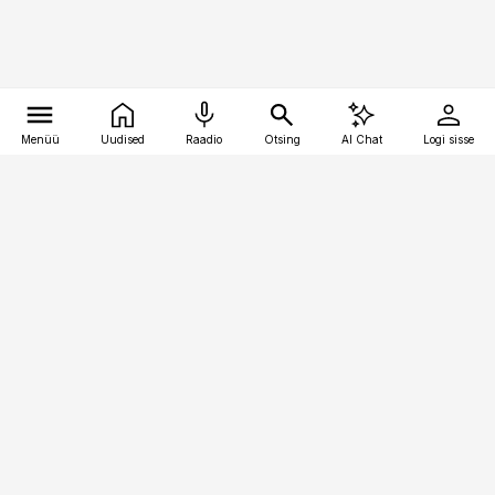
Menüü
Uudised
Raadio
Otsing
AI Chat
Logi sisse
Vana-Lõuna 39/1, 19094 Tallinn
(+372) 667 0111
raamatupidaja@raamatupidaja.ee
Telli
Reklaam
Firmast
Sisu kasutamisõigused
Ajakirjaniku
eetikakoodeks