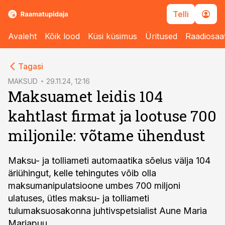
Telli
Avaleht
Kõik lood
Küsi küsimus
Üritused
Raadiosaa
cebook
Tagasi
Twitter)
MAKSUD
29.11.24, 12:16
Maksuamet leidis 104
kedIn
kahtlast firmat ja lootuse 700
ail
miljonile: võtame ühendust
k
Maksu- ja tolliameti automaatika sõelus välja 104
äriühingut, kelle tehingutes võib olla
maksumanipulatsioone umbes 700 miljoni
ulatuses, ütles maksu- ja tolliameti
tulumaksuosakonna juhtivspetsialist Aune Maria
Marjapuu.