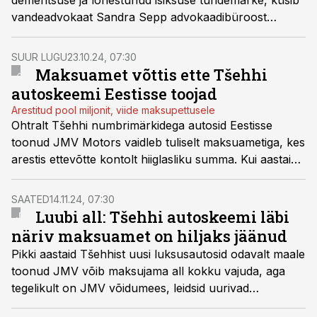
dementsuse ja lõhestunud isiksuse tundemärke, küsib
vandeadvokaat Sandra Sepp advokaadibüroost
Lepmets & Nõges.
SUUR LUGU
23.10.24, 07:30
Maksuamet võttis ette Tšehhi
autoskeemi Eestisse toojad
Arestitud pool miljonit, viide maksupettusele
Ohtralt Tšehhi numbrimärkidega autosid Eestisse
toonud JMV Motors vaidleb tuliselt maksuametiga, kes
arestis ettevõtte kontolt hiiglasliku summa. Kui aastaid
tagasi ütles maksuamet, et JMV äri ei ole probleemne,
siis nüüd on tuul pöördunud.
SAATED
14.11.24, 07:30
Luubi all: Tšehhi autoskeemi läbi
näriv maksuamet on hiljaks jäänud
Pikki aastaid Tšehhist uusi luksusautosid odavalt maale
toonud JMV võib maksujama all kokku vajuda, aga
tegelikult on JMV võidumees, leidsid uurivad
ajakirjanikud saates „Luubi all“.