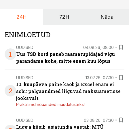
24H
72H
Nädal
ENIMLOETUD
UUDISED
04.08.26, 08:00
1
Uus TSD kord paneb raamatupidajad vigu
parandama kohe, mitte enam kuu lõpus
UUDISED
13.07.26, 07:30
10. kuupäeva paine kaob ja Excel enam ei
2
sobi: palgaandmed liiguvad maksuametisse
jooksvalt
Praktilised nõuanded muudatusteks!
UUDISED
03.08.26, 07:30
Lugeja küsib, asjatundja vastab: MTÜ