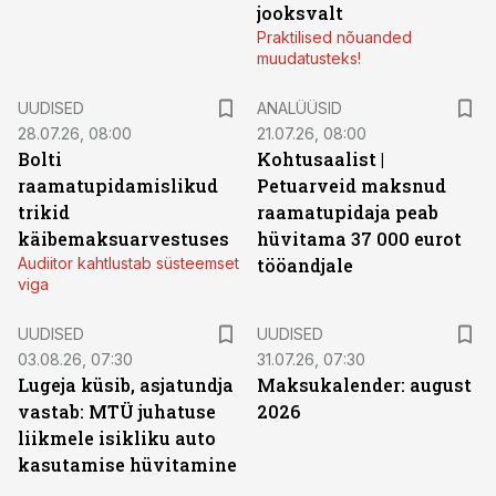
jooksvalt
Praktilised nõuanded
muudatusteks!
UUDISED
ANALÜÜSID
28.07.26, 08:00
21.07.26, 08:00
Bolti
Kohtusaalist
|
raamatupidamislikud
Petuarveid maksnud
trikid
raamatupidaja peab
käibemaksuarvestuses
hüvitama 37 000 eurot
Audiitor kahtlustab süsteemset
tööandjale
viga
UUDISED
UUDISED
03.08.26, 07:30
31.07.26, 07:30
Lugeja küsib, asjatundja
Maksukalender: august
vastab: MTÜ juhatuse
2026
liikmele isikliku auto
kasutamise hüvitamine