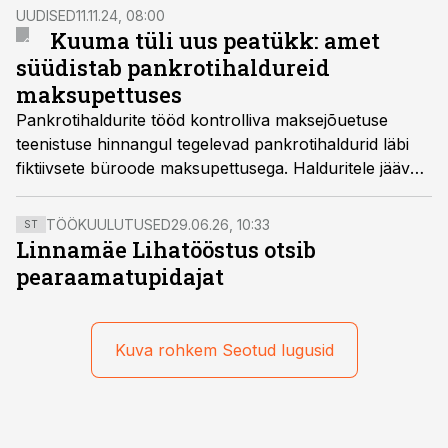
UUDISED
11.11.24, 08:00
Kuuma tüli uus peatükk: amet
süüdistab pankrotihaldureid
maksupettuses
Pankrotihaldurite tööd kontrolliva maksejõuetuse
teenistuse hinnangul tegelevad pankrotihaldurid läbi
fiktiivsete büroode maksupettusega. Halduritele jäävad
süüdistused arusaamatuks.
TÖÖKUULUTUSED
29.06.26, 10:33
ST
Linnamäe Lihatööstus otsib
pearaamatupidajat
Kuva rohkem Seotud lugusid