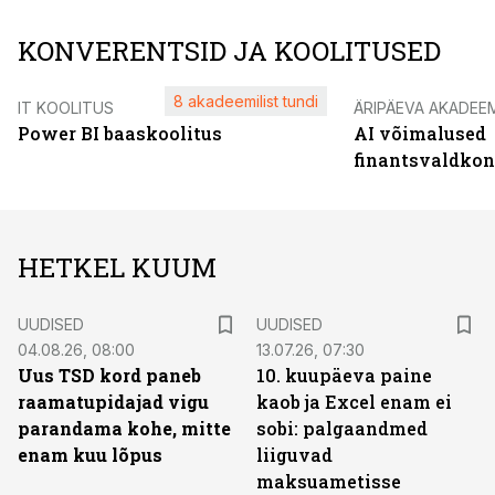
KONVERENTSID JA KOOLITUSED
8 akadeemilist tundi
IT KOOLITUS
ÄRIPÄEVA AKADEE
Power BI baaskoolitus
AI võimalused
finantsvaldko
HETKEL KUUM
UUDISED
UUDISED
04.08.26, 08:00
13.07.26, 07:30
Uus TSD kord paneb
10. kuupäeva paine
raamatupidajad vigu
kaob ja Excel enam ei
parandama kohe, mitte
sobi: palgaandmed
enam kuu lõpus
liiguvad
maksuametisse