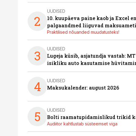
UUDISED
2
10. kuupäeva paine kaob ja Excel en
palgaandmed liiguvad maksuameti
Praktilised nõuanded muudatusteks!
UUDISED
3
Lugeja küsib, asjatundja vastab: MT
isikliku auto kasutamise hüvitami
UUDISED
4
Maksukalender: august 2026
UUDISED
5
Bolti raamatupidamislikud trikid
Audiitor kahtlustab süsteemset viga