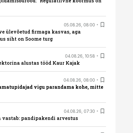
pidamisbürood: “Regulatiivne koormus on
05.08.26, 08:00
ve ülevõetud firmaga kasvas, aga
us siht on Soome turg
04.08.26, 10:58
ektorina alustas tööd Kaur Kajak
04.08.26, 08:00
amatupidajad vigu parandama kohe, mitte
04.08.26, 07:30
ja vastab: pandipakendi arvestus