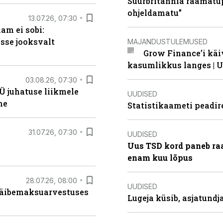
Suurbritannia raamatu
ohjeldamatu”
13.07.26, 07:30
am ei sobi:
sse jooksvalt
MAJANDUSTULEMUSED
Grow Finance’i käi
kasumlikkus langes | U
03.08.26, 07:30
Ü juhatuse liikmele
UUDISED
ne
Statistikaameti peadir
31.07.26, 07:30
UUDISED
Uus TSD kord paneb ra
enam kuu lõpus
28.07.26, 08:00
UUDISED
 käibemaksuarvestuses
Lugeja küsib, asjatund