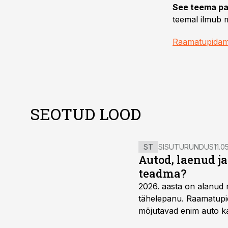
See teema pa
teemal ilmub m
Raamatupidam
SEOTUD LOOD
ST
SISUTURUNDUS
11.0
Autod, laenud j
teadma?
2026. aasta on alanud 
tähelepanu. Raamatupid
mõjutavad enim auto ka
riskikohad.