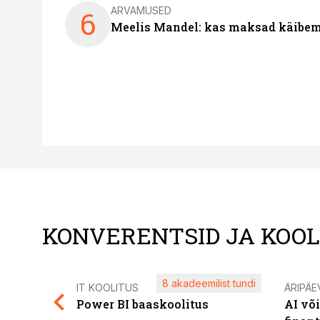
ARVAMUSED
6
Meelis Mandel: kas maksad käibem
KONVERENTSID JA KOO
8 akadeemilist tundi
IT KOOLITUS
ÄRIPÄE
Power BI baaskoolitus
AI võ