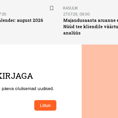
KASULIK
7:30
27.07.26, 08:00
ender: august 2026
Majandusaasta aruanne e
Nüüd tee kliendile väärtu
analüüs
KIRJAGA
ti päeva olulisemad uudised.
Liitun