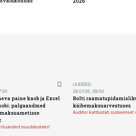
tsvaldkonnas
2026
UUDISED
7:30
28.07.26, 08:00
äeva paine kaob ja Excel
Bolti raamatupidamisliku
sobi: palgaandmed
käibemaksuarvestuses
 maksuametisse
Audiitor kahtlustab süsteemset 
t
d nõuanded muudatusteks!