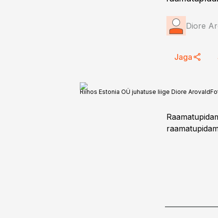
Diore Ar
Jaga
Riihos Estonia OÜ juhatuse liige Diore Arovald
Fo
Raamatupidami
raamatupidami