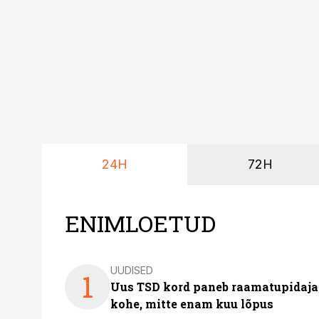
24H
72H
ENIMLOETUD
UUDISED
1
Uus TSD kord paneb raamatupidaj
kohe, mitte enam kuu lõpus