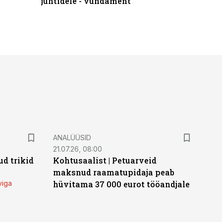
juhtidele - vundament
ANALÜÜSID
21.07.26, 08:00
d trikid
Kohtusaalist
|
Petuarveid
maksnud raamatupidaja peab
viga
hüvitama 37 000 eurot tööandjale