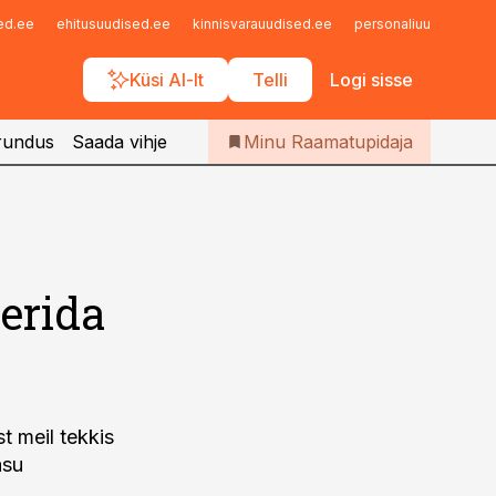
Iseteenindus
sed.ee
ehitusuudised.ee
kinnisvarauudised.ee
personaliuudised.ee
Telli Raamatupidaja
Küsi AI-lt
Telli
Logi sisse
rundus
Saada vihje
Minu Raamatupidaja
erida
t meil tekkis
asu