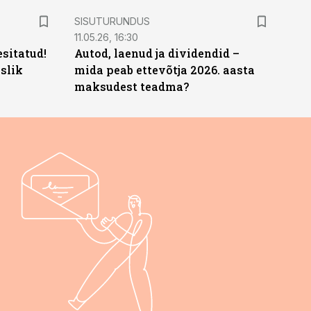
ST
SISUTURUNDUS
11.05.26, 16:30
sitatud!
Autod, laenud ja dividendid –
slik
mida peab ettevõtja 2026. aasta
maksudest teadma?