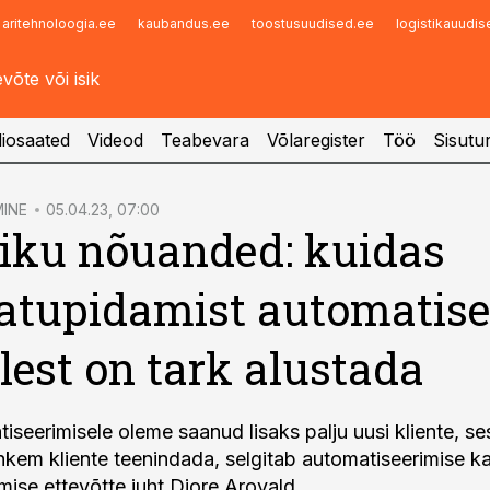
aritehnoloogia.ee
kaubandus.ee
toostusuudised.ee
logistikauudi
Infopank
Radar
iosaated
Videod
Teabevara
Võlaregister
Töö
Sisutu
INE
05.04.23, 07:00
iku nõuanded: kuidas
tupidamist automatise
llest on tark alustada
seerimisele oleme saanud lisaks palju uusi kliente, ses
kem kliente teenindada, selgitab automatiseerimise k
ise ettevõtte juht Diore Arovald.