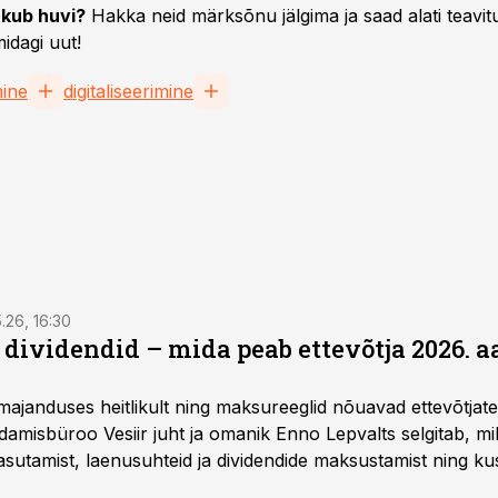
kub huvi?
Hakka neid märksõnu jälgima ja saad alati teavitu
idagi uut!
ine
digitaliseerimine
5.26, 16:30
a dividendid – mida peab ettevõtja 2026. 
majanduses heitlikult ning maksureeglid nõuavad ettevõtja
amisbüroo Vesiir juht ja omanik Enno Lepvalts selgitab, mi
sutamist, laenusuhteid ja dividendide maksustamist ning k