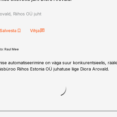
ovald, Riihos OÜ juht
Salvesta
Vihja
to:
Raul Mee
se automatiseerimine on väga suur konkurentsieelis, rääk
sbüroo Riihos Estonia OÜ juhatuse liige Diora Arovald.