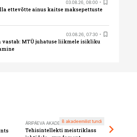
03.08.26, 08:00
lla ettevõtte ainus kaitse maksepettuste
03.08.26, 07:30
a vastab: MTÜ juhatuse liikmele isikliku
tamine
8 akadeemilist tundi
Kasuta ä
ÄRIPÄEVA AKADEEMIA
Tehisintellekti meistriklass
nts
maksuva