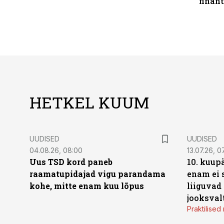
finan
HETKEL KUUM
UUDISED
UUDISED
04.08.26, 08:00
13.07.26, 0
Uus TSD kord paneb
10. kuup
raamatupidajad vigu parandama
enam ei 
kohe, mitte enam kuu lõpus
liiguvad
jooksval
Praktilise