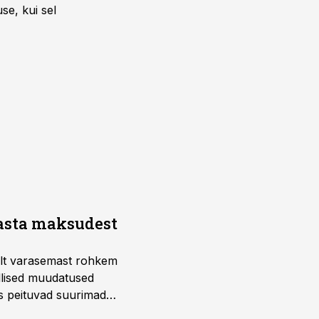
se, kui sel
aasta maksudest
telt varasemast rohkem
llised muudatused
us peituvad suurimad