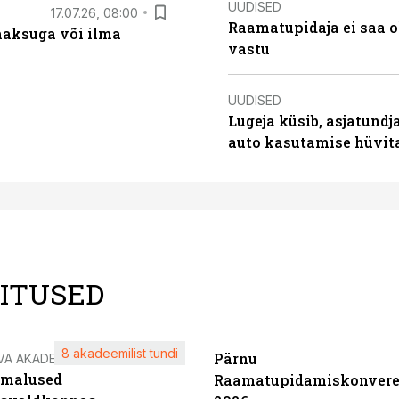
UUDISED
17.07.26, 08:00
Raamatupidaja ei saa o
aksuga või ilma
vastu
UUDISED
Lugeja küsib, asjatundj
auto kasutamise hüvi
LITUSED
8 akadeemilist tundi
Pärnu
VA AKADEEMIA
imalused
Raamatupidamiskonvere