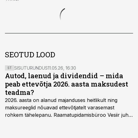
SEOTUD LOOD
SISUTURUNDUS
11.05.26, 16:30
ST
Autod, laenud ja dividendid – mida
peab ettevõtja 2026. aasta maksudest
teadma?
2026. aasta on alanud majanduses heitlikult ning
maksureeglid nõuavad ettevõtjatelt varasemast
rohkem tähelepanu. Raamatupidamisbüroo Vesiir juht
ja omanik Enno Lepvalts selgitab, millised muudatused
mõjutavad enim auto kasutamist, laenusuhteid ja
dividendide maksustamist ning kus peituvad suurimad