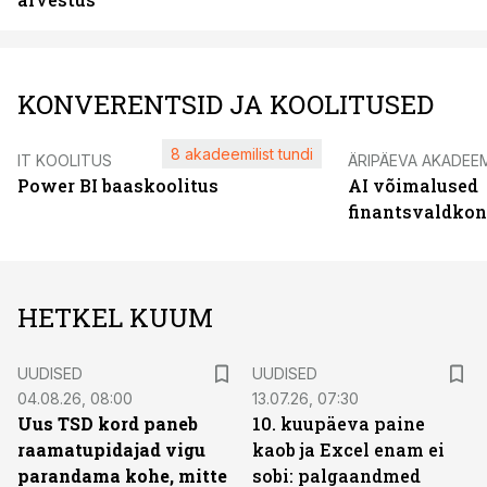
KONVERENTSID JA KOOLITUSED
8 akadeemilist tundi
IT KOOLITUS
ÄRIPÄEVA AKADEE
Power BI baaskoolitus
AI võimalused
finantsvaldko
HETKEL KUUM
UUDISED
UUDISED
04.08.26, 08:00
13.07.26, 07:30
Uus TSD kord paneb
10. kuupäeva paine
raamatupidajad vigu
kaob ja Excel enam ei
parandama kohe, mitte
sobi: palgaandmed