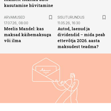
kasutamise hüvitamine
ST
ARVAMUSED
SISUTURUNDUS
17.07.26, 08:00
11.05.26, 16:30
Meelis Mandel: kas
Autod, laenud ja
maksad käibemaksuga
dividendid – mida peab
või ilma
ettevõtja 2026. aasta
maksudest teadma?