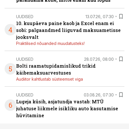
UUDISED
13.07.26, 07:30
10. kuupäeva paine kaob ja Excel enam ei
4
sobi: palgaandmed liiguvad maksuametisse
jooksvalt
Praktilised nõuanded muudatusteks!
UUDISED
28.07.26, 08:00
Bolti raamatupidamislikud trikid
5
käibemaksuarvestuses
Audiitor kahtlustab süsteemset viga
UUDISED
03.08.26, 07:30
Lugeja küsib, asjatundja vastab: MTÜ
6
juhatuse liikmele isikliku auto kasutamise
hüvitamine