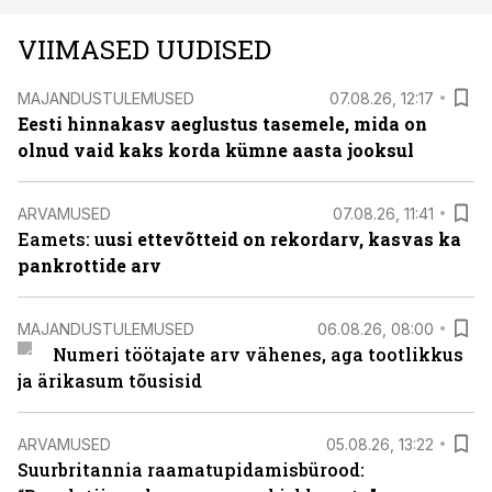
VIIMASED UUDISED
MAJANDUSTULEMUSED
07.08.26, 12:17
Eesti hinnakasv aeglustus tasemele, mida on
olnud vaid kaks korda kümne aasta jooksul
ARVAMUSED
07.08.26, 11:41
Eamets: u
usi ettevõtteid on rekordarv, kasvas ka
pankrottide arv
MAJANDUSTULEMUSED
06.08.26, 08:00
Numeri töötajate arv vähenes, aga tootlikkus
ja ärikasum tõusisid
ARVAMUSED
05.08.26, 13:22
Suurbritannia raamatupidamisbürood: