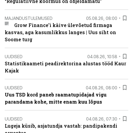
“Regulatiivne koormus on ohjeldamatu”
MAJANDUSTULEMUSED
05.08.26, 08:00
Grow Finance’i käive ülevõetud firmaga
kasvas, aga kasumlikkus langes | Uus siht on
Soome turg
UUDISED
04.08.26, 10:58
Statistikaameti peadirektorina alustas tööd Kaur
Kajak
UUDISED
04.08.26, 08:00
Uus TSD kord paneb raamatupidajad vigu
parandama kohe, mitte enam kuu lõpus
UUDISED
04.08.26, 07:30
Lugeja küsib, asjatundja vastab: pandipakendi
arvestus