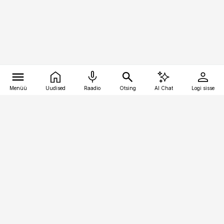
Menüü
Uudised
Raadio
Otsing
AI Chat
Logi sisse
Vana-Lõuna 39/1, 19094 Tallinn
(+372) 667 0111
raamatupidaja@raamatupidaja.ee
Telli
Reklaam
Firmast