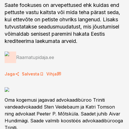
Saate fookuses on arvepettused ehk kuidas end
pettuste vastu kaitsta või mida teha pärast seda,
kui ettevõte on petiste ohvriks langenud. Lisaks
tutvustatakse seadusmuudatust, mis jõustumisel
võimaldab senisest paremini hakata Eestis
krediteerima laekumata arveid.
Raamatupidaja.ee
Jaga
Salvesta
Vihja
Oma kogemusi jagavad advokaadibüroo Triniti
vandeadvokaadid Sten Veidebaum ja Katri Tomson
ning advokaat Peeter P. Mõtsküla. Saadet juhib Aivar
Hundimägi. Saade valmib koostöös advokaadibürooga
Triniti.