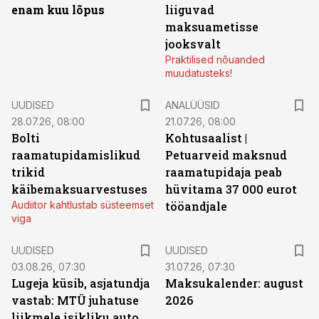
enam kuu lõpus
liiguvad
maksuametisse
jooksvalt
Praktilised nõuanded
muudatusteks!
UUDISED
ANALÜÜSID
28.07.26, 08:00
21.07.26, 08:00
Bolti
Kohtusaalist
|
raamatupidamislikud
Petuarveid maksnud
trikid
raamatupidaja peab
käibemaksuarvestuses
hüvitama 37 000 eurot
Audiitor kahtlustab süsteemset
tööandjale
viga
UUDISED
UUDISED
03.08.26, 07:30
31.07.26, 07:30
Lugeja küsib, asjatundja
Maksukalender: august
vastab: MTÜ juhatuse
2026
liikmele isikliku auto