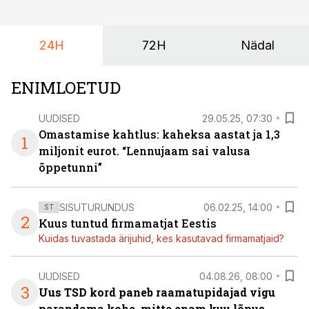
riskikohad.
24H
72H
Nädal
ENIMLOETUD
UUDISED
29.05.25, 07:30
Omastamise kahtlus: kaheksa aastat ja 1,3
1
miljonit eurot. “Lennujaam sai valusa
õppetunni”
SISUTURUNDUS
06.02.25, 14:00
ST
2
Kuus tuntud firmamatjat Eestis
Kuidas tuvastada ärijuhid, kes kasutavad firmamatjaid?
UUDISED
04.08.26, 08:00
3
Uus TSD kord paneb raamatupidajad vigu
parandama kohe, mitte enam kuu lõpus