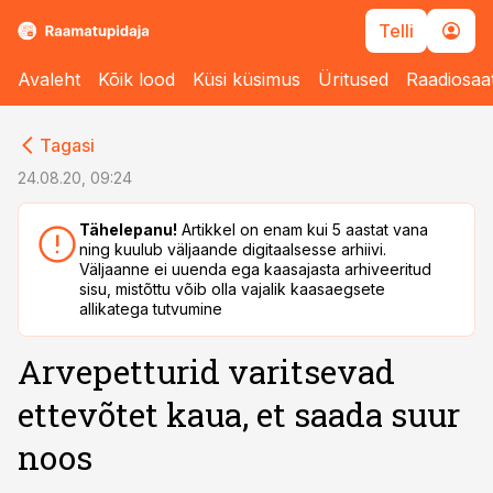
Telli
Avaleht
Kõik lood
Küsi küsimus
Üritused
Raadiosaa
cebook
Tagasi
Twitter)
24.08.20, 09:24
kedIn
Tähelepanu!
Artikkel on enam kui 5 aastat vana
ning kuulub väljaande digitaalsesse arhiivi.
ail
Väljaanne ei uuenda ega kaasajasta arhiveeritud
sisu, mistõttu võib olla vajalik kaasaegsete
k
allikatega tutvumine
Arvepetturid varitsevad
ettevõtet kaua, et saada suur
noos