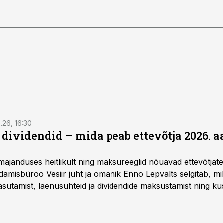
5.26, 16:30
a dividendid – mida peab ettevõtja 2026. 
majanduses heitlikult ning maksureeglid nõuavad ettevõtja
amisbüroo Vesiir juht ja omanik Enno Lepvalts selgitab, mi
sutamist, laenusuhteid ja dividendide maksustamist ning k