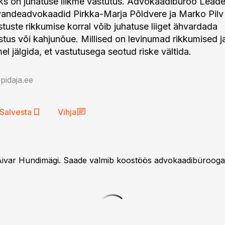
s on juhatuse liikme vastutus. Advokaadibüroo Leadel
 vandeadvokaadid Pirkka-Marja Põldvere ja Marko Pilv 
stuste rikkumise korral võib juhatuse liiget ähvardada
istus või kahjunõue. Millised on levinumad rikkumised 
mel jälgida, et vastutusega seotud riske vältida.
idaja.ee
Salvesta
Vihja
 Aivar Hundimägi. Saade valmib koostöös advokaadibüroo