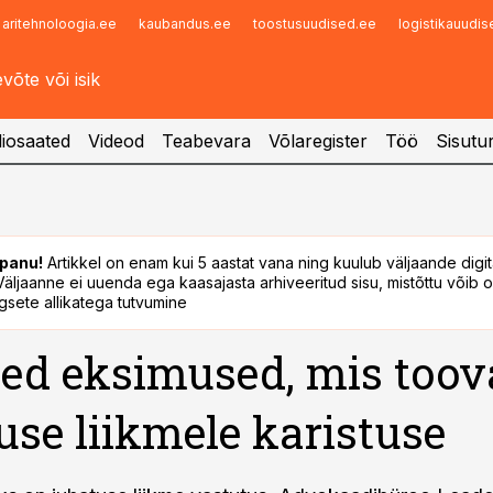
aritehnoloogia.ee
kaubandus.ee
toostusuudised.ee
logistikauudi
Infopank
Radar
iosaated
Videod
Teabevara
Võlaregister
Töö
Sisutu
panu!
Artikkel on enam kui 5 aastat vana ning kuulub väljaande digi
. Väljaanne ei uuenda ega kaasajasta arhiveeritud sisu, mistõttu võib ol
sete allikatega tutvumine
sed eksimused, mis too
use liikmele karistuse