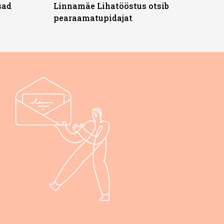
sad
Linnamäe Lihatööstus otsib
pearaamatupidajat