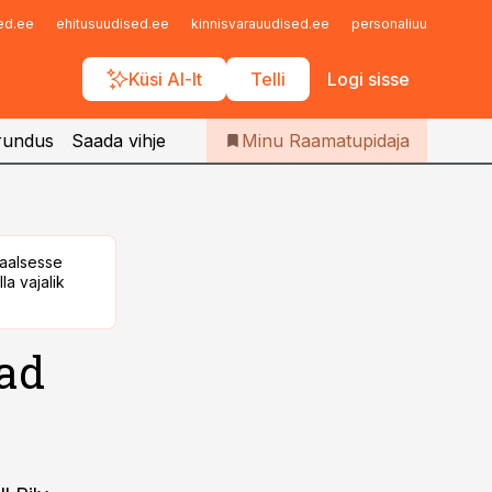
Iseteenindus
sed.ee
ehitusuudised.ee
kinnisvarauudised.ee
personaliuudised.ee
Telli Raamatupidaja
Küsi AI-lt
Telli
Logi sisse
rundus
Saada vihje
Minu Raamatupidaja
taalsesse
la vajalik
vad