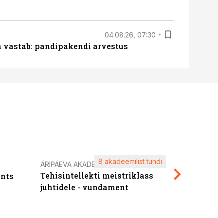
04.08.26, 07:30
ja vastab: pandipakendi arvestus
8 akadeemilist tundi
Kasuta ä
ÄRIPÄEVA AKADEEMIA
Tehisintellekti meistriklass
nts
maksuva
juhtidele - vundament