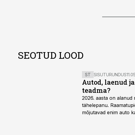
SEOTUD LOOD
ST
SISUTURUNDUS
11.0
Autod, laenud j
teadma?
2026. aasta on alanud 
tähelepanu. Raamatupid
mõjutavad enim auto ka
riskikohad.