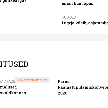
da puhkeaega?
enam kuu lõpus
UUDISED
Lugeja küsib, asjatund
LITUSED
8 akadeemilist tundi
Pärnu
VA AKADEEMIA
imalused
Raamatupidamiskonvere
tsvaldkonnas
2026