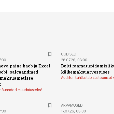
UUDISED
7:30
28.07.26, 08:00
äeva paine kaob ja Excel
Bolti raamatupidamisliku
sobi: palgaandmed
käibemaksuarvestuses
 maksuametisse
Audiitor kahtlustab süsteemset 
t
d nõuanded muudatusteks!
ARVAMUSED
7:30
17.07.26, 08:00