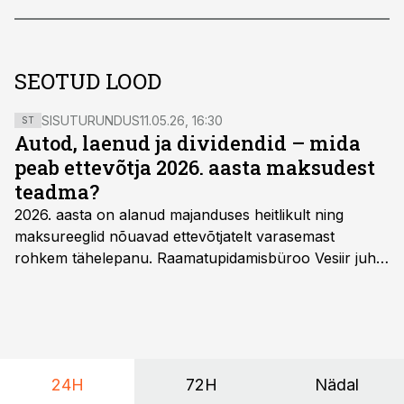
SEOTUD LOOD
SISUTURUNDUS
11.05.26, 16:30
ST
Autod, laenud ja dividendid – mida
peab ettevõtja 2026. aasta maksudest
teadma?
2026. aasta on alanud majanduses heitlikult ning
maksureeglid nõuavad ettevõtjatelt varasemast
rohkem tähelepanu. Raamatupidamisbüroo Vesiir juht
ja omanik Enno Lepvalts selgitab, millised muudatused
mõjutavad enim auto kasutamist, laenusuhteid ja
dividendide maksustamist ning kus peituvad suurimad
riskikohad.
24H
72H
Nädal