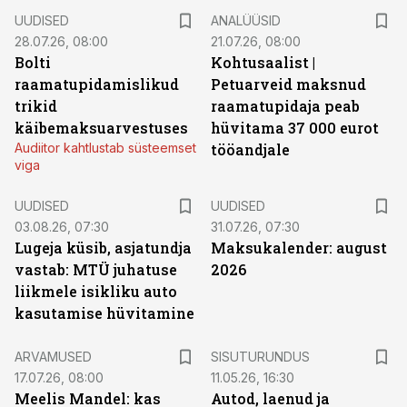
UUDISED
ANALÜÜSID
28.07.26, 08:00
21.07.26, 08:00
Bolti
Kohtusaalist
|
raamatupidamislikud
Petuarveid maksnud
trikid
raamatupidaja peab
käibemaksuarvestuses
hüvitama 37 000 eurot
Audiitor kahtlustab süsteemset
tööandjale
viga
UUDISED
UUDISED
03.08.26, 07:30
31.07.26, 07:30
Lugeja küsib, asjatundja
Maksukalender: august
vastab: MTÜ juhatuse
2026
liikmele isikliku auto
kasutamise hüvitamine
ST
ARVAMUSED
SISUTURUNDUS
17.07.26, 08:00
11.05.26, 16:30
Meelis Mandel: kas
Autod, laenud ja