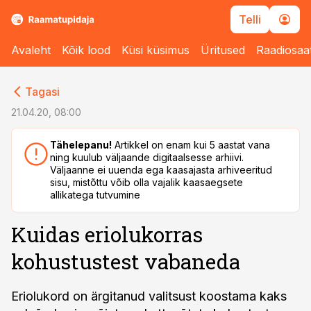
Telli
Avaleht
Kõik lood
Küsi küsimus
Üritused
Raadiosaa
cebook
Tagasi
Twitter)
21.04.20, 08:00
kedIn
Tähelepanu!
Artikkel on enam kui 5 aastat vana
ning kuulub väljaande digitaalsesse arhiivi.
ail
Väljaanne ei uuenda ega kaasajasta arhiveeritud
sisu, mistõttu võib olla vajalik kaasaegsete
k
allikatega tutvumine
Kuidas eriolukorras
kohustustest vabaneda
Eriolukord on ärgitanud valitsust koostama kaks