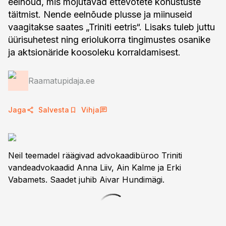
eelnõud, mis mõjutavad ettevõtete kohustuste
täitmist. Nende eelnõude plusse ja miinuseid
vaagitakse saates „Triniti eetris“. Lisaks tuleb juttu
üürisuhetest ning eriolukorra tingimustes osanike
ja aktsionäride koosoleku korraldamisest.
Raamatupidaja.ee
Jaga
Salvesta
Vihja
Neil teemadel räägivad advokaadibüroo Triniti
vandeadvokaadid Anna Liiv, Ain Kalme ja Erki
Vabamets. Saadet juhib Aivar Hundimägi.