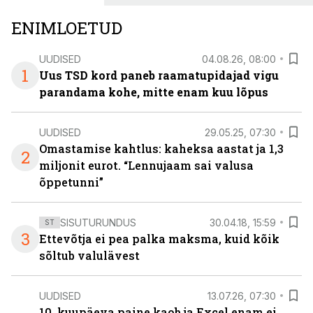
ENIMLOETUD
UUDISED
04.08.26, 08:00
1
Uus TSD kord paneb raamatupidajad vigu
parandama kohe, mitte enam kuu lõpus
UUDISED
29.05.25, 07:30
Omastamise kahtlus: kaheksa aastat ja 1,3
2
miljonit eurot. “Lennujaam sai valusa
õppetunni”
SISUTURUNDUS
30.04.18, 15:59
ST
3
Ettevõtja ei pea palka maksma, kuid kõik
sõltub valulävest
UUDISED
13.07.26, 07:30
10. kuupäeva paine kaob ja Excel enam ei