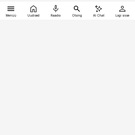
Menüü
Uudised
Raadio
Otsing
AI Chat
Logi sisse
Vana-Lõuna 39/1, 19094 Tallinn
(+372) 667 0111
raamatupidaja@raamatupidaja.ee
Telli
Reklaam
Firmast
Sisu kasutamisõigused
Ajakirjaniku
eetikakoodeks
Üldtingimused
Privaatsustingimused
Küpsiste poliitika
KKK
Eesti Meediaettevõtete
Eelistuste haldamine