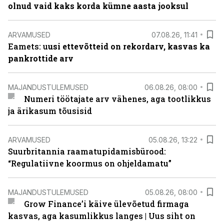
olnud vaid kaks korda kümne aasta jooksul
ARVAMUSED
07.08.26, 11:41
Eamets: u
usi ettevõtteid on rekordarv, kasvas ka
pankrottide arv
MAJANDUSTULEMUSED
06.08.26, 08:00
Numeri töötajate arv vähenes, aga tootlikkus
ja ärikasum tõusisid
ARVAMUSED
05.08.26, 13:22
Suurbritannia raamatupidamisbürood:
“Regulatiivne koormus on ohjeldamatu”
MAJANDUSTULEMUSED
05.08.26, 08:00
Grow Finance’i käive ülevõetud firmaga
kasvas, aga kasumlikkus langes | Uus siht on