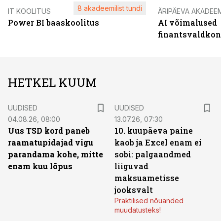
8 akadeemilist tundi
IT KOOLITUS
ÄRIPÄEVA AKADEE
Power BI baaskoolitus
AI võimalused
finantsvaldko
HETKEL KUUM
UUDISED
UUDISED
04.08.26, 08:00
13.07.26, 07:30
Uus TSD kord paneb
10. kuupäeva paine
raamatupidajad vigu
kaob ja Excel enam ei
parandama kohe, mitte
sobi: palgaandmed
enam kuu lõpus
liiguvad
maksuametisse
jooksvalt
Praktilised nõuanded
muudatusteks!