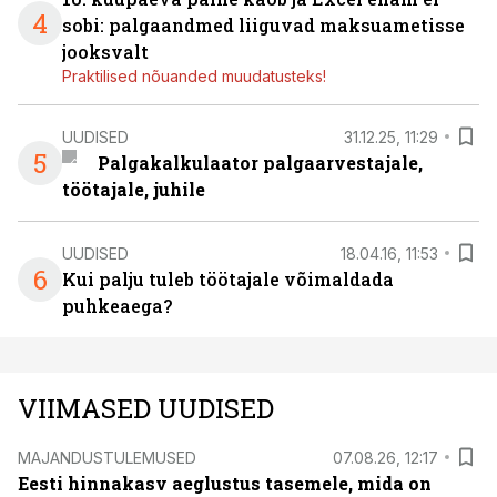
4
sobi: palgaandmed liiguvad maksuametisse
jooksvalt
Praktilised nõuanded muudatusteks!
UUDISED
31.12.25, 11:29
5
Palgakalkulaator palgaarvestajale,
töötajale, juhile
UUDISED
18.04.16, 11:53
6
Kui palju tuleb töötajale võimaldada
puhkeaega?
VIIMASED UUDISED
MAJANDUSTULEMUSED
07.08.26, 12:17
Eesti hinnakasv aeglustus tasemele, mida on